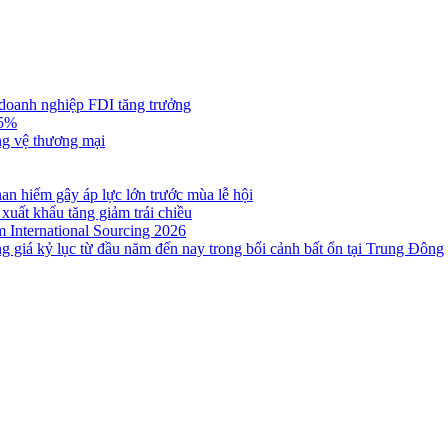
 doanh nghiệp FDI tăng trưởng
,5%
ng vệ thương mại
n hiếm gây áp lực lớn trước mùa lễ hội
 xuất khẩu tăng giảm trái chiều
m International Sourcing 2026
g giá kỷ lục từ đầu năm đến nay trong bối cảnh bất ổn tại Trung Đông