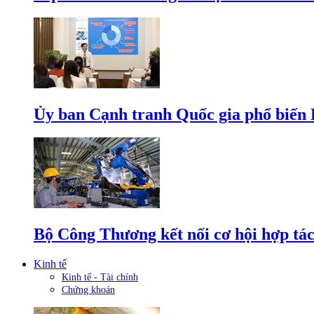
Ủy ban Cạnh tranh Quốc gia phổ biến L
Bộ Công Thương kết nối cơ hội hợp tác
Kinh tế
Kinh tế - Tài chính
Chứng khoán