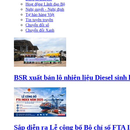
Hoạt động Lãnh đạo Bộ
Nghị quyết - Nghị định
Tự hào hàng Việt
Tin tuyên truyền
Chuyển đổi số
Chuyển đổi Xanh
BSR xuất bán lô nhiên liệu Diesel sinh
Sắp diễn ra Lễ công bố Bộ chỉ số FTA