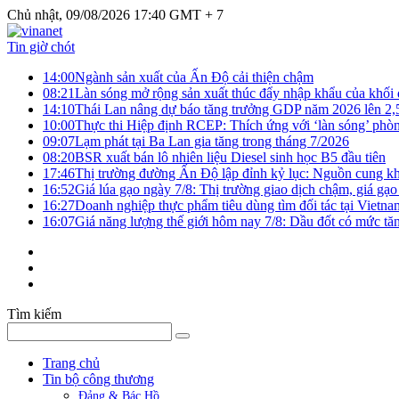
Chủ nhật, 09/08/2026 17:40 GMT + 7
Tin giờ chót
14:00
Ngành sản xuất của Ấn Độ cải thiện chậm
08:21
Làn sóng mở rộng sản xuất thúc đẩy nhập khẩu của khối
14:10
Thái Lan nâng dự báo tăng trưởng GDP năm 2026 lên 2
10:00
Thực thi Hiệp định RCEP: Thích ứng với ‘làn sóng’ phò
09:07
Lạm phát tại Ba Lan gia tăng trong tháng 7/2026
08:20
BSR xuất bán lô nhiên liệu Diesel sinh học B5 đầu tiên
17:46
Thị trường đường Ấn Độ lập đỉnh kỷ lục: Nguồn cung kha
16:52
Giá lúa gạo ngày 7/8: Thị trường giao dịch chậm, giá gạo
16:27
Doanh nghiệp thực phẩm tiêu dùng tìm đối tác tại Vietna
16:07
Giá năng lượng thế giới hôm nay 7/8: Dầu đốt có mức tăn
Tìm kiếm
Trang chủ
Tin bộ công thương
Đảng & Bác Hồ