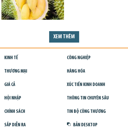
XEM THÊM
KINH TẾ
CÔNG NGHIỆP
THƯƠNG MẠI
HÀNG HÓA
GIÁ CẢ
XÚC TIẾN KINH DOANH
HỘI NHẬP
THÔNG TIN CHUYÊN SÂU
CHÍNH SÁCH
TIN BỘ CÔNG THƯƠNG
SẮP DIỄN RA
BẢN DESKTOP