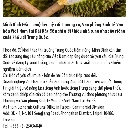
Minh Đỉnh (Đài Loan) liên hệ với Thương vụ, Văn phòng Kinh tế Văn
hóa Việt Nam tại Đài Bắc đề nghị giới thiệu nhà cung ứng sầu riêng
xuất khẩu đi Trung Quốc.
Theo đó, để khai thác thị trường Trung Quốc tiềm năng, Minh Đỉnh cần tìm
đối tác cung ứng sầu riêng của Việt Nam đáp ứng được các yêu cầu của Trung
Quốc về đăng ký vườn trồng, bao bì nhãn mác truy suất nguồn gốc và kiểm
nghiệm kiểm dịch.
Chi tiết về yêu cầu mua - bán do hai Bên trực tiếp trao đổi.
Doanh nghiệp Việt Nam có khả năng cung ứng mặt hàng trên xin gửi thông
tin giới thiệu về năng lực (tiếng Anh hoặc tiếng Trung dạng chữ phồn thể),
kèm danh thiếp của cán bộ bán hàng cho Thương vụ theo phương thức sau:
Thương vụ, Văn phòng Kinh tế Văn hóa Việt Nam tại Đài Bắc
Vietnam Economic Cultural Office in Taipei- Commercial Division
Add: 3F. - 1, No.101 Songjiang Road, Zhongshan District, Taipei 10486,
Taiwan.
Tel: +886 -2- 25036840