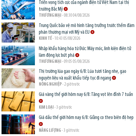
Triển vọng tích cực của ngành điện tử Việt Nam tại thị
trường Bắc Mỹ
THƯƠNG MẠI
- 08:30 04/08/2026
Trung Quốc bảo vệ mô hình tăng trưởng trước thềm đàm
phán thương mại với Mỹ và EU
KINH TẾ
- 10:43 05/08/2026
Nhập khẩu hàng hóa từ Đức: Máy móc, linh kiện điện tử
làm động lực bứt phá
THƯƠNG MẠI
- 09:05 05/08/2026
Thị trường lúa gạo ngày 6/8: Lúa tươi tăng nhẹ, gạo
nguyên liệu và xuất khẩu tiếp tục đi ngang
NÔNG NGHIỆP
- 2 giờ trước
Giá vàng thế giới hôm nay 6/8: Tăng vọt lên đỉnh 7 tuần
KIM LOẠI
- 3 giờ trước
Giá dầu thế giới hôm nay 6/8: Giằng co theo biên độ hẹp
NĂNG LƯỢNG
- 3 giờ trước