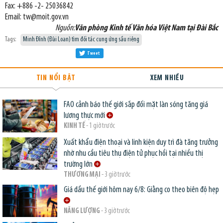
Fax: +886 -2- 25036842
Email: tw@moit.gov.vn
Nguồn:
Văn phòng Kinh tế Văn hóa Việt Nam tại Đài Bắc
Tags:
Minh Đỉnh (Đài Loan) tìm đối tác cung ứng sầu riêng
Tweet
TIN NỔI BẬT
XEM NHIỀU
FAO cảnh báo thế giới sắp đối mặt làn sóng tăng giá
lương thực mới
KINH TẾ
- 1 giờ trước
Xuất khẩu điện thoại và linh kiện duy trì đà tăng trưởng
nhờ nhu cầu tiêu thụ điện tử phục hồi tại nhiều thị
trường lớn
THƯƠNG MẠI
- 3 giờ trước
Giá dầu thế giới hôm nay 6/8: Giằng co theo biên độ hẹp
NĂNG LƯỢNG
- 3 giờ trước