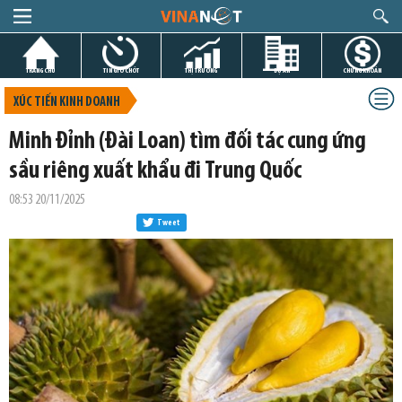
TRANG CHỦ
TIN GIỜ CHÓT
THỊ TRƯỜNG
DỰ ÁN
CHỨNG KHOÁN
XÚC TIẾN KINH DOANH
Minh Đỉnh (Đài Loan) tìm đối tác cung ứng
sầu riêng xuất khẩu đi Trung Quốc
08:53 20/11/2025
Tweet