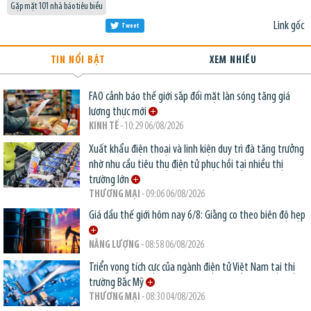
Gặp mặt 101 nhà báo tiêu biểu
Link gốc
Tweet
TIN NỔI BẬT
XEM NHIỀU
FAO cảnh báo thế giới sắp đối mặt làn sóng tăng giá
lương thực mới
KINH TẾ
- 10:29 06/08/2026
Xuất khẩu điện thoại và linh kiện duy trì đà tăng trưởng
nhờ nhu cầu tiêu thụ điện tử phục hồi tại nhiều thị
trường lớn
THƯƠNG MẠI
- 09:06 06/08/2026
Giá dầu thế giới hôm nay 6/8: Giằng co theo biên độ hẹp
NĂNG LƯỢNG
- 08:58 06/08/2026
Triển vọng tích cực của ngành điện tử Việt Nam tại thị
trường Bắc Mỹ
THƯƠNG MẠI
- 08:30 04/08/2026