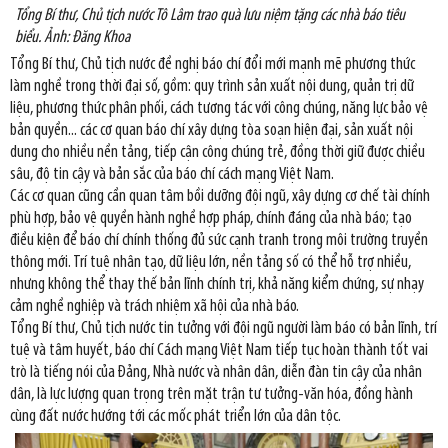
Tổng Bí thư, Chủ tịch nước Tô Lâm trao quà lưu niệm tặng các nhà báo tiêu
biểu. Ảnh: Đăng Khoa
Tổng Bí thư, Chủ tịch nước đề nghị báo chí đổi mới mạnh mẽ phương thức
làm nghề trong thời đại số, gồm: quy trình sản xuất nội dung, quản trị dữ
liệu, phương thức phân phối, cách tương tác với công chúng, năng lực bảo vệ
bản quyền... các cơ quan báo chí xây dựng tòa soạn hiện đại, sản xuất nội
dung cho nhiều nền tảng, tiếp cận công chúng trẻ, đồng thời giữ được chiều
sâu, độ tin cậy và bản sắc của báo chí cách mạng Việt Nam.
Các cơ quan cũng cần quan tâm bồi dưỡng đội ngũ, xây dựng cơ chế tài chính
phù hợp, bảo vệ quyền hành nghề hợp pháp, chính đáng của nhà báo; tạo
điều kiện để báo chí chính thống đủ sức cạnh tranh trong môi trường truyền
thông mới. Trí tuệ nhân tạo, dữ liệu lớn, nền tảng số có thể hỗ trợ nhiều,
nhưng không thể thay thế bản lĩnh chính trị, khả năng kiểm chứng, sự nhạy
cảm nghề nghiệp và trách nhiệm xã hội của nhà báo.
Tổng Bí thư, Chủ tịch nước tin tưởng với đội ngũ người làm báo có bản lĩnh, trí
tuệ và tâm huyết, báo chí Cách mạng Việt Nam tiếp tục hoàn thành tốt vai
trò là tiếng nói của Đảng, Nhà nước và nhân dân, diễn đàn tin cậy của nhân
dân, là lực lượng quan trọng trên mặt trận tư tưởng-văn hóa, đồng hành
cùng đất nước hướng tới các mốc phát triển lớn của dân tộc.