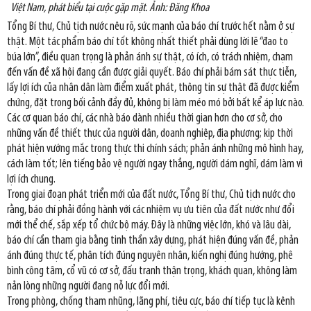
Việt Nam, phát biểu tại cuộc gặp mặt. Ảnh: Đăng Khoa
Tổng Bí thư, Chủ tịch nước nêu rõ, sức mạnh của báo chí trước hết nằm ở sự
thật. Một tác phẩm báo chí tốt không nhất thiết phải dùng lời lẽ “đao to
búa lớn”, điều quan trọng là phản ánh sự thật, có ích, có trách nhiệm, chạm
đến vấn đề xã hội đang cần được giải quyết. Báo chí phải bám sát thực tiễn,
lấy lợi ích của nhân dân làm điểm xuất phát, thông tin sự thật đã được kiểm
chứng, đặt trong bối cảnh đầy đủ, không bị làm méo mó bởi bất kể áp lực nào.
Các cơ quan báo chí, các nhà báo dành nhiều thời gian hơn cho cơ sở, cho
những vấn đề thiết thực của người dân, doanh nghiệp, địa phương; kịp thời
phát hiện vướng mắc trong thực thi chính sách; phản ánh những mô hình hay,
cách làm tốt; lên tiếng bảo vệ người ngay thẳng, người dám nghĩ, dám làm vì
lợi ích chung.
Trong giai đoạn phát triển mới của đất nước, Tổng Bí thư, Chủ tịch nước cho
rằng, báo chí phải đồng hành với các nhiệm vụ ưu tiên của đất nước như đổi
mới thể chế, sắp xếp tổ chức bộ máy. Đây là những việc lớn, khó và lâu dài,
báo chí cần tham gia bằng tinh thần xây dựng, phát hiện đúng vấn đề, phản
ánh đúng thực tế, phân tích đúng nguyên nhân, kiến nghị đúng hướng, phê
bình công tâm, cổ vũ có cơ sở, đấu tranh thận trọng, khách quan, không làm
nản lòng những người đang nỗ lực đổi mới.
Trong phòng, chống tham nhũng, lãng phí, tiêu cực, báo chí tiếp tục là kênh