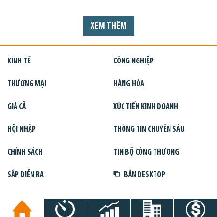
XEM THÊM
KINH TẾ
CÔNG NGHIỆP
THƯƠNG MẠI
HÀNG HÓA
GIÁ CẢ
XÚC TIẾN KINH DOANH
HỘI NHẬP
THÔNG TIN CHUYÊN SÂU
CHÍNH SÁCH
TIN BỘ CÔNG THƯƠNG
SẮP DIỄN RA
BẢN DESKTOP