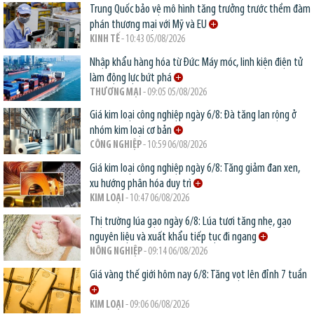
Trung Quốc bảo vệ mô hình tăng trưởng trước thềm đàm
phán thương mại với Mỹ và EU
KINH TẾ
- 10:43 05/08/2026
Nhập khẩu hàng hóa từ Đức: Máy móc, linh kiện điện tử
làm động lực bứt phá
THƯƠNG MẠI
- 09:05 05/08/2026
Giá kim loại công nghiệp ngày 6/8: Đà tăng lan rộng ở
nhóm kim loại cơ bản
CÔNG NGHIỆP
- 10:59 06/08/2026
Giá kim loại công nghiệp ngày 6/8: Tăng giảm đan xen,
xu hướng phân hóa duy trì
KIM LOẠI
- 10:47 06/08/2026
Thị trường lúa gạo ngày 6/8: Lúa tươi tăng nhẹ, gạo
nguyên liệu và xuất khẩu tiếp tục đi ngang
NÔNG NGHIỆP
- 09:14 06/08/2026
Giá vàng thế giới hôm nay 6/8: Tăng vọt lên đỉnh 7 tuần
KIM LOẠI
- 09:06 06/08/2026