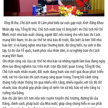
Tổng Bí thư, Chủ tịch nước Tô Lâm phát biểu tại cuộc gặp mặt. Ảnh: Đăng Khoa
Nhân dịp này, Tổng Bí thư, Chủ tịch nước bày tỏ lòng biết ơn Chủ tịch Hồ Chí
Minh, một nhà báo xuất chúng, người đặt nền móng cho nền báo chí Cách
mạng Việt Nam; tri ân các thế hệ nhà báo đi trước, đặc biệt là hơn 500 nhà
báo liệt sĩ và hàng nghìn nhà báo thương binh, đã cống hiến, hy sinh vì độc
lập, tự do của Tổ quốc, hạnh phúc của nhân dân, vì sự nghiệp báo chí Cách
mạng Việt Nam.
Ghi nhận công sức của các thế hệ nhà báo và những người làm báo đang ngày
đêm lao động nghiêm túc trên mặt trận đặc biệt quan trọng, Tổng Bí thư,
Chủ tịch nước nhấn mạnh, đất nước đang bước vào một giai đoạn phát triển
mới, vai trò của báo chí cách mạng càng quan trọng. Trong bối cảnh công
chúng tiếp nhận thông tin qua nhiều nền tảng, nhiều nguồn, với tốc độ rất
nhanh, báo chí phải góp phần củng cố niềm tin xã hội, bảo vệ nền tảng tư
tưởng của Đảng.
Báo chí cần làm tốt hơn nữa việc tuyên truyền chủ trương, đường lối của
Đảng, chính sách, pháp luật của Nhà nước; giúp công chúng hiểu vì sao phải