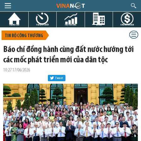
TRANG CHỦ
TIN GIỜ CHÓT
THỊ TRƯỜNG
DỰ ÁN
CHỨNG KHOÁN
TIN BỘ CÔNG THƯƠNG
Báo chí đồng hành cùng đất nước hướng tới
các mốc phát triển mới của dân tộc
10:27 17/06/2026
Tweet