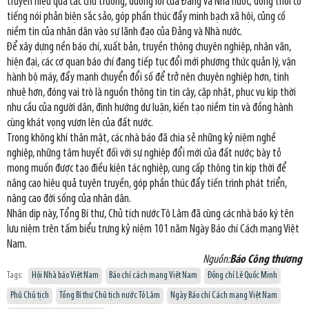
truyền hiệu quả các chủ trương, đường lối của Đảng và Nhà nước; đồng thời có
tiếng nói phản biện sắc sảo, góp phần thúc đẩy minh bạch xã hội, củng cố
niềm tin của nhân dân vào sự lãnh đạo của Đảng và Nhà nước.
Để xây dựng nền báo chí, xuất bản, truyền thông chuyên nghiệp, nhân văn,
hiện đại, các cơ quan báo chí đang tiếp tục đổi mới phương thức quản lý, vận
hành bộ máy, đẩy mạnh chuyển đổi số để trở nên chuyên nghiệp hơn, tinh
nhuệ hơn, đóng vai trò là nguồn thông tin tin cậy, cập nhật, phục vụ kịp thời
nhu cầu của người dân, định hướng dư luận, kiến tạo niềm tin và đồng hành
cùng khát vọng vươn lên của đất nước.
Trong không khí thân mật, các nhà báo đã chia sẻ những kỷ niệm nghề
nghiệp, những tâm huyết đối với sự nghiệp đổi mới của đất nước; bày tỏ
mong muốn được tạo điều kiện tác nghiệp, cung cấp thông tin kịp thời để
nâng cao hiệu quả tuyên truyền, góp phần thúc đẩy tiến trình phát triển,
nâng cao đời sống của nhân dân.
Nhân dịp này, Tổng Bí thư, Chủ tịch nước Tô Lâm đã cùng các nhà báo ký tên
lưu niệm trên tấm biểu trưng kỷ niệm 101 năm Ngày Báo chí Cách mạng Việt
Nam.
Nguồn:
Báo Công thương
Tags:
Hội Nhà báo Việt Nam
Báo chí cách mạng Việt Nam
Đồng chí Lê Quốc Minh
Phủ Chủ tịch
Tổng Bí thư Chủ tịch nước Tô Lâm
Ngày Báo chí Cách mạng Việt Nam