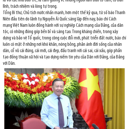
là với các nhà báo trẻ, là tấm gương về những người làm báo có tâm, có bản
lĩnh, trách nhiệm và lòng tự trọng.
Tổng Bí thư, Chủ tịch nước nhấn mạnh, hơn một thế kỷ qua, từ số báo Thanh
Niên đầu tiên do lãnh tụ Nguyễn Ái Quốc sáng lập đến nay, báo chí Cách
mạng Việt Nam luôn đồng hành với sự nghiệp Cách mạng của Đảng, của dân
tộc, có những đóng góp bền bỉ và sáng tạo. Trong kháng chiến, trong xây
dựng và bảo vệ Tổ quốc, trong công cuộc đổi mới, phát triển đất nước, báo chí
luôn có mặt ở những nơi khó khăn, nóng bỏng, phản ánh đời sống của nhân
dân, cổ vũ cái đúng, cái mới, cái đẹp, đấu tranh với cái sai, cái xấu, góp phần
tạo đồng thuận xã hội và tạo dựng niềm tin yêu của Dân với Đảng, của Đảng
với Dân.