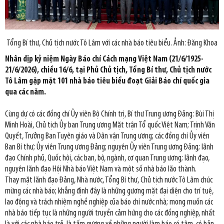
Tổng Bí thư, Chủ tịch nước Tô Lâm với các nhà báo tiêu biểu. Ảnh: Đăng Khoa
Nhân dịp kỷ niệm Ngày Báo chí Cách mạng Việt Nam (21/6/1925-
21/6/2026), chiều 16/6, tại Phủ Chủ tịch, Tổng Bí thư, Chủ tịch nước
Tô Lâm gặp mặt 101 nhà báo tiêu biểu đoạt Giải Báo chí quốc gia
qua các năm.
Cùng dự có các đồng chí Ủy viên Bộ Chính trị, Bí thư Trung ương Đảng: Bùi Thị
Minh Hoài, Chủ tịch Ủy ban Trung ương Mặt trận Tổ quốc Việt Nam; Trịnh Văn
Quyết, Trưởng Ban Tuyên giáo và Dân vận Trung ương; các đồng chí Ủy viên
Ban Bí thư; Ủy viên Trung ương Đảng; nguyên Ủy viên Trung ương Đảng; lãnh
đạo Chính phủ, Quốc hội, các ban, bộ, ngành, cơ quan Trung ương; lãnh đạo,
nguyên lãnh đạo Hội Nhà báo Việt Nam và một số nhà báo lão thành.
Thay mặt lãnh đạo Đảng, Nhà nước, Tổng Bí thư, Chủ tịch nước Tô Lâm chúc
mừng các nhà báo; khẳng định đây là những gương mặt đại diện cho trí tuệ,
lao động và trách nhiệm nghề nghiệp của báo chí nước nhà; mong muốn các
nhà báo tiếp tục là những người truyền cảm hứng cho các đồng nghiệp, nhất