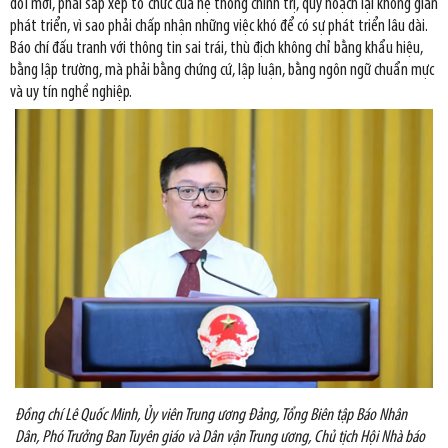
đổi mới, phải sắp xếp tổ chức của hệ thống chính trị, quy hoạch lại không gian
phát triển, vì sao phải chấp nhận những việc khó để có sự phát triển lâu dài.
Báo chí đấu tranh với thông tin sai trái, thù địch không chỉ bằng khẩu hiệu,
bằng lập trường, mà phải bằng chứng cứ, lập luận, bằng ngôn ngữ chuẩn mực
và uy tín nghề nghiệp.
Đồng chí Lê Quốc Minh, Ủy viên Trung ương Đảng, Tổng Biên tập Báo Nhân
Dân, Phó Trưởng Ban Tuyên giáo và Dân vận Trung ương, Chủ tịch Hội Nhà báo