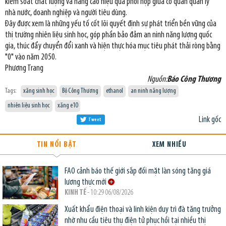
kiểm soát chất lượng và nâng cao hiệu quả phối hợp giữa cơ quan quản lý
nhà nước, doanh nghiệp và người tiêu dùng.
Đây được xem là những yếu tố cốt lõi quyết định sự phát triển bền vững của
thị trường nhiên liệu sinh học, góp phần bảo đảm an ninh năng lượng quốc
gia, thúc đẩy chuyển đổi xanh và hiện thực hóa mục tiêu phát thải ròng bằng
"0" vào năm 2050.
Phương Trang
Nguồn:
Báo Công Thương
Tags:
xăng sinh học
Bộ Công Thương
ethanol
an ninh năng lượng
nhiên liệu sinh học
xăng e10
Link gốc
Tweet
TIN NỔI BẬT
XEM NHIỀU
FAO cảnh báo thế giới sắp đối mặt làn sóng tăng giá
lương thực mới
KINH TẾ
- 10:29 06/08/2026
Xuất khẩu điện thoại và linh kiện duy trì đà tăng trưởng
nhờ nhu cầu tiêu thụ điện tử phục hồi tại nhiều thị