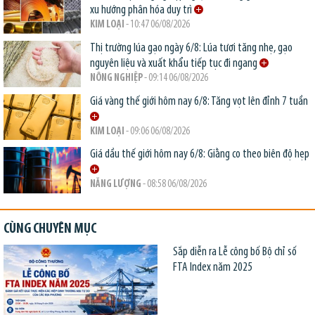
xu hướng phân hóa duy trì
KIM LOẠI
- 10:47 06/08/2026
Thị trường lúa gạo ngày 6/8: Lúa tươi tăng nhẹ, gạo
nguyên liệu và xuất khẩu tiếp tục đi ngang
NÔNG NGHIỆP
- 09:14 06/08/2026
Giá vàng thế giới hôm nay 6/8: Tăng vọt lên đỉnh 7 tuần
KIM LOẠI
- 09:06 06/08/2026
Giá dầu thế giới hôm nay 6/8: Giằng co theo biên độ hẹp
NĂNG LƯỢNG
- 08:58 06/08/2026
CÙNG CHUYÊN MỤC
Sắp diễn ra Lễ công bố Bộ chỉ số
FTA Index năm 2025