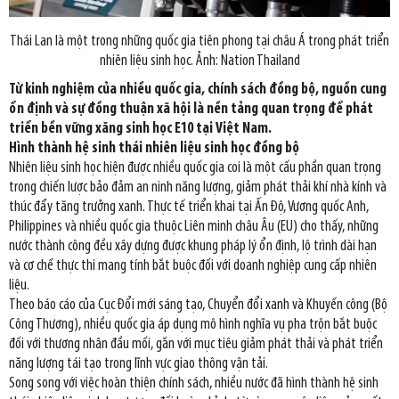
Thái Lan là một trong những quốc gia tiên phong tại châu Á trong phát triển
nhiên liệu sinh học. Ảnh: Nation Thailand
Từ kinh nghiệm của nhiều quốc gia, chính sách đồng bộ, nguồn cung
ổn định và sự đồng thuận xã hội là nền tảng quan trọng để phát
triển bền vững xăng sinh học E10 tại Việt Nam.
Hình thành hệ sinh thái nhiên liệu sinh học đồng bộ
Nhiên liệu sinh học hiện được nhiều quốc gia coi là một cấu phần quan trọng
trong chiến lược bảo đảm an ninh năng lượng, giảm phát thải khí nhà kính và
thúc đẩy tăng trưởng xanh. Thực tế triển khai tại Ấn Độ, Vương quốc Anh,
Philippines và nhiều quốc gia thuộc Liên minh châu Âu (EU) cho thấy, những
nước thành công đều xây dựng được khung pháp lý ổn định, lộ trình dài hạn
và cơ chế thực thi mang tính bắt buộc đối với doanh nghiệp cung cấp nhiên
liệu.
Theo báo cáo của Cục Đổi mới sáng tạo, Chuyển đổi xanh và Khuyến công (Bộ
Công Thương), nhiều quốc gia áp dụng mô hình nghĩa vụ pha trộn bắt buộc
đối với thương nhân đầu mối, gắn với mục tiêu giảm phát thải và phát triển
năng lượng tái tạo trong lĩnh vực giao thông vận tải.
Song song với việc hoàn thiện chính sách, nhiều nước đã hình thành hệ sinh