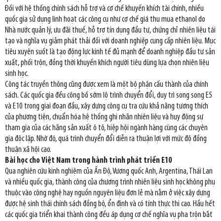
Đối với hệ thống chính sách hỗ trợ và cơ chế khuyến khích tài chính, nhiều
quốc gia sử dụng linh hoạt các công cụ như cơ chế giá thu mua ethanol do
Nhà nước quản lý, ưu đãi thuế, hỗ trợ tín dụng đầu tư, chứng chỉ nhiên liệu tái
tạo và nghĩa vụ giảm phát thải đối với doanh nghiệp cung cấp nhiên liệu. Mục
tiêu xuyên suốt là tạo động lực kinh tế đủ mạnh để doanh nghiệp đầu tư sản
xuất, phối trộn, đồng thời khuyến khích người tiêu dùng lựa chọn nhiên liệu
sinh học.
Công tác truyền thông cũng được xem là một bộ phận cấu thành của chính
sách. Các quốc gia đều công bố sớm lộ trình chuyển đổi, duy trì song song E5
và E10 trong giai đoạn đầu, xây dựng công cụ tra cứu khả năng tương thích
của phương tiện, chuẩn hóa hệ thống ghi nhãn nhiên liệu và huy động sự
tham gia của các hãng sản xuất ô tô, hiệp hội ngành hàng cùng các chuyên
gia độc lập. Nhờ đó, quá trình chuyển đổi diễn ra thuận lợi với mức độ đồng
thuận xã hội cao.
Bài học cho Việt Nam trong hành trình phát triển E10
Qua nghiên cứu kinh nghiệm của Ấn Độ, Vương quốc Anh, Argentina, Thái Lan
và nhiều quốc gia, thành công của chương trình nhiên liệu sinh học không phụ
thuộc vào công nghệ hay nguồn nguyên liệu đơn lẻ mà nằm ở việc xây dựng
được hệ sinh thái chính sách đồng bộ, ổn định và có tính thực thi cao. Hầu hết
các quốc gia triển khai thành công đều áp dụng cơ chế nghĩa vụ pha trộn bắt