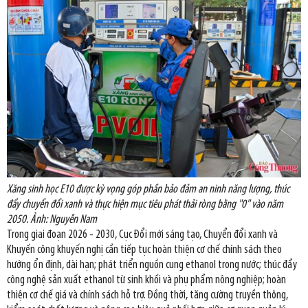
Xăng sinh học E10 được kỳ vọng góp phần bảo đảm an ninh năng lượng, thúc
đẩy chuyển đổi xanh và thực hiện mục tiêu phát thải ròng bằng "0" vào năm
2050. Ảnh: Nguyễn Nam
Trong giai đoạn 2026 - 2030, Cục Đổi mới sáng tạo, Chuyển đổi xanh và
Khuyến công khuyến nghị cần tiếp tục hoàn thiện cơ chế chính sách theo
hướng ổn định, dài hạn; phát triển nguồn cung ethanol trong nước; thúc đẩy
công nghệ sản xuất ethanol từ sinh khối và phụ phẩm nông nghiệp; hoàn
thiện cơ chế giá và chính sách hỗ trợ. Đồng thời, tăng cường truyền thông,