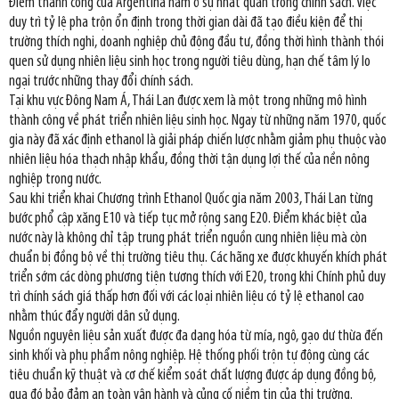
Điểm thành công của Argentina nằm ở sự nhất quán trong chính sách. Việc
duy trì tỷ lệ pha trộn ổn định trong thời gian dài đã tạo điều kiện để thị
trường thích nghi, doanh nghiệp chủ động đầu tư, đồng thời hình thành thói
quen sử dụng nhiên liệu sinh học trong người tiêu dùng, hạn chế tâm lý lo
ngại trước những thay đổi chính sách.
Tại khu vực Đông Nam Á, Thái Lan được xem là một trong những mô hình
thành công về phát triển nhiên liệu sinh học. Ngay từ những năm 1970, quốc
gia này đã xác định ethanol là giải pháp chiến lược nhằm giảm phụ thuộc vào
nhiên liệu hóa thạch nhập khẩu, đồng thời tận dụng lợi thế của nền nông
nghiệp trong nước.
Sau khi triển khai Chương trình Ethanol Quốc gia năm 2003, Thái Lan từng
bước phổ cập xăng E10 và tiếp tục mở rộng sang E20. Điểm khác biệt của
nước này là không chỉ tập trung phát triển nguồn cung nhiên liệu mà còn
chuẩn bị đồng bộ về thị trường tiêu thụ. Các hãng xe được khuyến khích phát
triển sớm các dòng phương tiện tương thích với E20, trong khi Chính phủ duy
trì chính sách giá thấp hơn đối với các loại nhiên liệu có tỷ lệ ethanol cao
nhằm thúc đẩy người dân sử dụng.
Nguồn nguyên liệu sản xuất được đa dạng hóa từ mía, ngô, gạo dư thừa đến
sinh khối và phụ phẩm nông nghiệp. Hệ thống phối trộn tự động cùng các
tiêu chuẩn kỹ thuật và cơ chế kiểm soát chất lượng được áp dụng đồng bộ,
qua đó bảo đảm an toàn vận hành và củng cố niềm tin của thị trường.