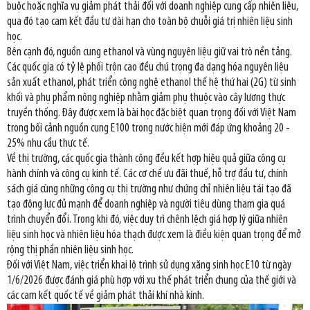
buộc hoặc nghĩa vụ giảm phát thải đối với doanh nghiệp cung cấp nhiên liệu,
qua đó tạo cam kết đầu tư dài hạn cho toàn bộ chuỗi giá trị nhiên liệu sinh
học.
Bên cạnh đó, nguồn cung ethanol và vùng nguyên liệu giữ vai trò nền tảng.
Các quốc gia có tỷ lệ phối trộn cao đều chú trọng đa dạng hóa nguyên liệu
sản xuất ethanol, phát triển công nghệ ethanol thế hệ thứ hai (2G) từ sinh
khối và phụ phẩm nông nghiệp nhằm giảm phụ thuộc vào cây lương thực
truyền thống. Đây được xem là bài học đặc biệt quan trọng đối với Việt Nam
trong bối cảnh nguồn cung E100 trong nước hiện mới đáp ứng khoảng 20 -
25% nhu cầu thực tế.
Về thị trường, các quốc gia thành công đều kết hợp hiệu quả giữa công cụ
hành chính và công cụ kinh tế. Các cơ chế ưu đãi thuế, hỗ trợ đầu tư, chính
sách giá cùng những công cụ thị trường như chứng chỉ nhiên liệu tái tạo đã
tạo động lực đủ mạnh để doanh nghiệp và người tiêu dùng tham gia quá
trình chuyển đổi. Trong khi đó, việc duy trì chênh lệch giá hợp lý giữa nhiên
liệu sinh học và nhiên liệu hóa thạch được xem là điều kiện quan trọng để mở
rộng thị phần nhiên liệu sinh học.
Đối với Việt Nam, việc triển khai lộ trình sử dụng xăng sinh học E10 từ ngày
1/6/2026 được đánh giá phù hợp với xu thế phát triển chung của thế giới và
các cam kết quốc tế về giảm phát thải khí nhà kính.