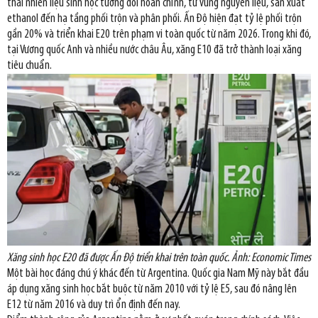
thái nhiên liệu sinh học tương đối hoàn chỉnh, từ vùng nguyên liệu, sản xuất
ethanol đến hạ tầng phối trộn và phân phối. Ấn Độ hiện đạt tỷ lệ phối trộn
gần 20% và triển khai E20 trên phạm vi toàn quốc từ năm 2026. Trong khi đó,
tại Vương quốc Anh và nhiều nước châu Âu, xăng E10 đã trở thành loại xăng
tiêu chuẩn.
Xăng sinh học E20 đã được Ấn Độ triển khai trên toàn quốc. Ảnh: Economic Times
Một bài học đáng chú ý khác đến từ Argentina. Quốc gia Nam Mỹ này bắt đầu
áp dụng xăng sinh học bắt buộc từ năm 2010 với tỷ lệ E5, sau đó nâng lên
E12 từ năm 2016 và duy trì ổn định đến nay.