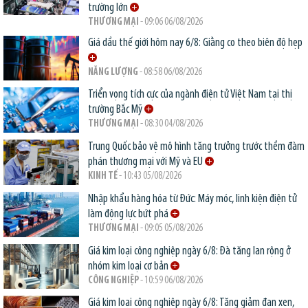
trường lớn
THƯƠNG MẠI
- 09:06 06/08/2026
Giá dầu thế giới hôm nay 6/8: Giằng co theo biên độ hẹp
NĂNG LƯỢNG
- 08:58 06/08/2026
Triển vọng tích cực của ngành điện tử Việt Nam tại thị
trường Bắc Mỹ
THƯƠNG MẠI
- 08:30 04/08/2026
Trung Quốc bảo vệ mô hình tăng trưởng trước thềm đàm
phán thương mại với Mỹ và EU
KINH TẾ
- 10:43 05/08/2026
Nhập khẩu hàng hóa từ Đức: Máy móc, linh kiện điện tử
làm động lực bứt phá
THƯƠNG MẠI
- 09:05 05/08/2026
Giá kim loại công nghiệp ngày 6/8: Đà tăng lan rộng ở
nhóm kim loại cơ bản
CÔNG NGHIỆP
- 10:59 06/08/2026
Giá kim loại công nghiệp ngày 6/8: Tăng giảm đan xen,