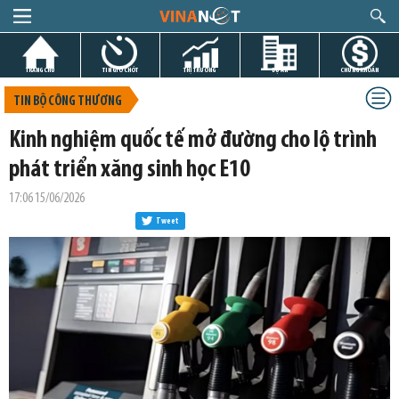
TRANG CHỦ
TIN GIỜ CHÓT
THỊ TRƯỜNG
DỰ ÁN
CHỨNG KHOÁN
TIN BỘ CÔNG THƯƠNG
Kinh nghiệm quốc tế mở đường cho lộ trình
phát triển xăng sinh học E10
17:06 15/06/2026
Tweet