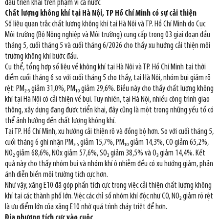
đầu triển khai trên phạm vi cả nước.
Chất lượng không khí tại Hà Nội, TP Hồ Chí Minh có sự cải thiện
Số liệu quan trắc chất lượng không khí tại Hà Nội và TP. Hồ Chí Minh do Cục
Môi trường (Bộ Nông nghiệp và Môi trường) cung cấp trong 03 giai đoạn đầu
tháng 5, cuối tháng 5 và cuối tháng 6/2026 cho thấy xu hướng cải thiện môi
trường không khí bước đầu.
Cụ thể, tổng hợp số liệu về không khí tại Hà Nội và TP. Hồ Chí Minh tại thời
điểm cuối tháng 6 so với cuối tháng 5 cho thấy, tại Hà Nội, nhóm bụi giảm rõ
rệt: PM₂.₅ giảm 31,0%, PM₁₀ giảm 29,6%. Điều này cho thấy chất lượng không
khí tại Hà Nội có cải thiện về bụi. Tuy nhiên, tại Hà Nội, nhiều công trình giao
thông, xây dựng đang được triển khai, đây cũng là một trong những yếu tố có
thể ảnh hưởng đến chất lượng không khí.
Tại TP. Hồ Chí Minh, xu hướng cải thiện rõ và đồng bộ hơn. So với cuối tháng 5,
cuối tháng 6 ghi nhận PM₂.₅ giảm 15,7%, PM₁₀ giảm 14,3%, CO giảm 65,2%,
NO₂ giảm 68,6%, NOx giảm 57,6%, SO₂ giảm 38,5% và O₃ giảm 14,4%. Kết
quả này cho thấy nhóm bụi và nhóm khí ô nhiễm đều có xu hướng giảm, phản
ánh diễn biến môi trường tích cực hơn.
Như vậy, xăng E10 đã góp phần tích cực trong việc cải thiện chất lượng không
khí tại các thành phố lớn. Việc các chỉ số nhóm khí độc như CO, NO₂ giảm rõ rệt
là ưu điểm lớn của xăng E10 nhờ quá trình cháy triệt để hơn.
Địa phương tích cực vào cuộc