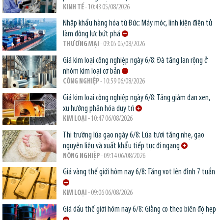
KINH TẾ
- 10:43 05/08/2026
Nhập khẩu hàng hóa từ Đức: Máy móc, linh kiện điện tử
làm động lực bứt phá
THƯƠNG MẠI
- 09:05 05/08/2026
Giá kim loại công nghiệp ngày 6/8: Đà tăng lan rộng ở
nhóm kim loại cơ bản
CÔNG NGHIỆP
- 10:59 06/08/2026
Giá kim loại công nghiệp ngày 6/8: Tăng giảm đan xen,
xu hướng phân hóa duy trì
KIM LOẠI
- 10:47 06/08/2026
Thị trường lúa gạo ngày 6/8: Lúa tươi tăng nhẹ, gạo
nguyên liệu và xuất khẩu tiếp tục đi ngang
NÔNG NGHIỆP
- 09:14 06/08/2026
Giá vàng thế giới hôm nay 6/8: Tăng vọt lên đỉnh 7 tuần
KIM LOẠI
- 09:06 06/08/2026
Giá dầu thế giới hôm nay 6/8: Giằng co theo biên độ hẹp