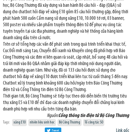
học, Bộ Công Thương đã xây dựng và ban hành Bộ câu hỏi - đáp (Q&A) sử
dụng cho chatbot hỏi đáp về xăng E10 gồm 85 câu hỏi thường gặp, đồng thời
phát hành 500 cuốn Cẩm nang sử dụng xăng E10, 10.000 tờ rơi, 03 banner,
500 poster và nhiều sản phẩm truyền thông điện tử để phục vụ công tác
tuyên truyền tại các địa phương, doanh nghiệp và hệ thống cửa hàng kinh
doanh xăng dầu trên cả nước.
Trên cơ sở tổng hợp các vấn đề phát sinh trong quá trình triển khai thực tế,
Cục Đổi mới sáng tạo, Chuyển đổi xanh và Khuyến công đã phối hợp với Báo
Công Thương và các đơn vị liên quan rà soát, cập nhật, bổ sung 48 câu hỏi và
trả lời mới vào Bộ Q&A nhằm giải đáp kịp thời những nội dung người dân,
doanh nghiệp quan tâm. Như vậy, đã có 133 câu hỏi được sử dụng cho
chatbot hỏi đáp về xăng E10 được triển khai liên tục từ cuối tháng 5 đến nay.
Chatbot xử lý trung bình khoảng 600 câu hỏi/ngày trên Báo Công Thương
điện tử và Cổng Thông tin điện tử Bộ Công Thương.
Thời gian tới, Bộ Công Thương sẽ tiếp tục theo dõi diễn biến thị trường tiêu
thụ xăng E5 và E10 để chỉ đạo các doanh nghiệp chuyển đổi chủng loại kinh
doanh phù hợp với nhu cầu trên từng địa bàn.
Nguồn:
Cổng thông tin điện tử Bộ Công Thương
Tags:
xăng E10
nhiên liệu sinh học
Bộ Công Thương
Tổ công tác 50
Link gốc
Tweet