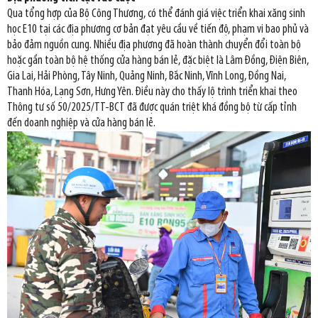
Qua tổng hợp của Bộ Công Thương, có thể đánh giá việc triển khai xăng sinh
học E10 tại các địa phương cơ bản đạt yêu cầu về tiến độ, phạm vi bao phủ và
bảo đảm nguồn cung. Nhiều địa phương đã hoàn thành chuyển đổi toàn bộ
hoặc gần toàn bộ hệ thống cửa hàng bán lẻ, đặc biệt là Lâm Đồng, Điện Biên,
Gia Lai, Hải Phòng, Tây Ninh, Quảng Ninh, Bắc Ninh, Vĩnh Long, Đồng Nai,
Thanh Hóa, Lạng Sơn, Hưng Yên. Điều này cho thấy lộ trình triển khai theo
Thông tư số 50/2025/TT-BCT đã được quán triệt khá đồng bộ từ cấp tỉnh
đến doanh nghiệp và cửa hàng bán lẻ.