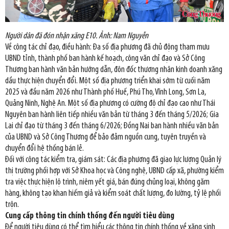
Người dân đã đón nhận xăng E10. Ảnh: Nam Nguyễn
Về công tác chỉ đạo, điều hành: Đa số địa phương đã chủ động tham mưu
UBND tỉnh, thành phố ban hành kế hoạch, công văn chỉ đạo và Sở Công
Thương ban hành văn bản hướng dẫn, đôn đốc thương nhân kinh doanh xăng
dầu thực hiện chuyển đổi. Một số địa phương triển khai sớm từ cuối năm
2025 và đầu năm 2026 như Thành phố Huế, Phú Thọ, Vĩnh Long, Sơn La,
Quảng Ninh, Nghệ An. Một số địa phương có cường độ chỉ đạo cao như Thái
Nguyên ban hành liên tiếp nhiều văn bản từ tháng 3 đến tháng 5/2026; Gia
Lai chỉ đạo từ tháng 3 đến tháng 6/2026; Đồng Nai ban hành nhiều văn bản
của UBND và Sở Công Thương để bảo đảm nguồn cung, tuyên truyền và
chuyển đổi hệ thống bán lẻ.
Đối với công tác kiểm tra, giám sát: Các địa phương đã giao lực lượng Quản lý
thị trường phối hợp với Sở Khoa học và Công nghệ, UBND cấp xã, phường kiểm
tra việc thực hiện lộ trình, niêm yết giá, bán đúng chủng loại, không găm
hàng, không tạo khan hiếm giả và kiểm soát chất lượng, đo lường, tỷ lệ phối
trộn.
Cung cấp thông tin chính thống đến người tiêu dùng
Để người tiêu dùng có thể tìm hiểu các thông tin chính thống về xăng sinh