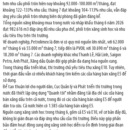
hơn nhu cầu phối trộn hiện nay khoảng 92.000-100.000 m³/tháng, đạt
khoảng 122-133% nhu cầu; tháng 7 đạt khoảng 104-113% nhu cầu, vẫn đáp
ứng yêu cầu phối trộn nhưng biên dự phòng đã giảm đáng kể.
Tổng nguồn xăng khoáng mua trong nước và nhập khẩu tháng 6 năm 2026
đạt 982.616 m3 đáp ứng đủ nhu cầu pha chế, phối trộn xăng sinh học và nhu
cầu tiêu thụ trên thị trường.
Về doanh nghiệp, Petrolimex là đơn vị có quy mô nguồn lớn nhất, với 62.000
m³ tháng 6 và 55.000 m³ tháng 7; tiếp đến là PVOIL với 30.690 m³ tháng 6 và
18.200 m³ tháng 7. Các doanh nghiệp khác như Thanh Lễ, Hải Linh, Saigon
Petro, Anh Phát, Xăng dầu Quân đội góp phần đa dạng hóa nguồn cung.
Trong tháng đầu triển khai, thị trường chủ yếu tiêu thụ xăng E10. Tuy nhiên,
thời gian đầu vẫn có nhiều khách hàng tìm kiếm các cửa hàng bán xăng E5 để
sử dụng.
Để tạo thuận lợi cho người dân, Cục Quản lý và Phát triển thị trường trong
nước đã thiết lập ứng dụng "Quanh tôi" nhằm đăng tải địa chỉ các cửa hàng
bán xăng dầu trên cả nước, trong đó có các cửa hàng bán xăng E5 để người
dân tra cứu. Cả nước hiện có 1.585 cửa hàng bán xăng E5.
Nguồn cung xăng sinh học trong tháng 6, gồm cả E5 và E10, về cơ bản đầy đủ,
không bị gián đoạn và đáp ứng nhu cầu của thị trường. Điều này góp phần
bảo đảm hoạt động cung ứng xăng sinh học diễn ra ổn định trong giai đoạn