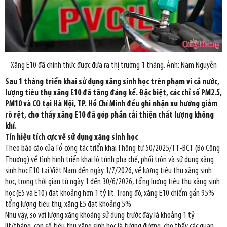
Xăng E10 đã chính thức được đưa ra thị trường 1 tháng. Ảnh: Nam Nguyễn
Sau 1 tháng triển khai sử dụng xăng sinh học trên phạm vi cả nước,
lượng tiêu thụ xăng E10 đã tăng đáng kể. Đặc biệt, các chỉ số PM2.5,
PM10 và CO tại Hà Nội, TP. Hồ Chí Minh đều ghi nhận xu hướng giảm
rõ rệt, cho thấy xăng E10 đã góp phần cải thiện chất lượng không
khí.
Tín hiệu tích cực về sử dụng xăng sinh học
Theo báo cáo của Tổ công tác triển khai Thông tư 50/2025/TT-BCT (Bộ Công
Thương) về tình hình triển khai lộ trình pha chế, phối trộn và sử dụng xăng
sinh học E10 tại Việt Nam đến ngày 1/7/2026, về lượng tiêu thụ xăng sinh
học, trong thời gian từ ngày 1 đến 30/6/2026, tổng lượng tiêu thụ xăng sinh
học (E5 và E10) đạt khoảng hơn 1 tỷ lít. Trong đó, xăng E10 chiếm gần 95%
tổng lượng tiêu thụ; xăng E5 đạt khoảng 5%.
Như vậy, so với lượng xăng khoáng sử dụng trước đây là khoảng 1 tỷ
lít/tháng, con số tiêu thụ xăng sinh học là tương đương, cho thấy các quan