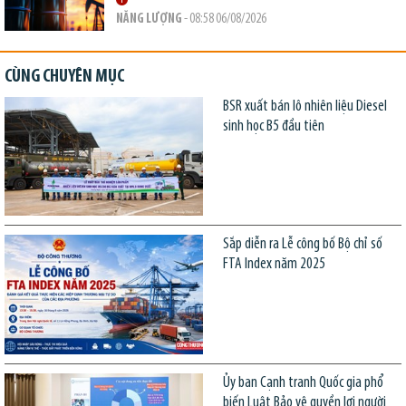
NĂNG LƯỢNG
- 08:58 06/08/2026
CÙNG CHUYÊN MỤC
BSR xuất bán lô nhiên liệu Diesel
sinh học B5 đầu tiên
Sắp diễn ra Lễ công bố Bộ chỉ số
FTA Index năm 2025
Ủy ban Cạnh tranh Quốc gia phổ
biến Luật Bảo vệ quyền lợi người