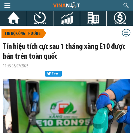
TRANG CHỦ
TIN GIỜ CHÓT
THỊ TRƯỜNG
DỰ ÁN
CHỨNG KHOÁN
TIN BỘ CÔNG THƯƠNG
Tín hiệu tích cực sau 1 tháng xăng E10 được
bán trên toàn quốc
11:55 06/07/2026
Tweet