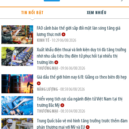
TIN NỔI BẬT
XEM NHIỀU
FAO cảnh báo thế giới sắp đối mặt làn sóng tăng giá
lương thực mới
KINH TẾ
- 10:29 06/08/2026
Xuất khẩu điện thoại và linh kiện duy trì đà tăng trưởng
nhờ nhu cầu tiêu thụ điện tử phục hồi tại nhiều thị
trường lớn
THƯƠNG MẠI
- 09:06 06/08/2026
Giá dầu thế giới hôm nay 6/8: Giằng co theo biên độ hẹp
NĂNG LƯỢNG
- 08:58 06/08/2026
Triển vọng tích cực của ngành điện tử Việt Nam tại thị
trường Bắc Mỹ
THƯƠNG MẠI
- 08:30 04/08/2026
Trung Quốc bảo vệ mô hình tăng trưởng trước thềm đàm
phán thương mại với Mỹ và EU