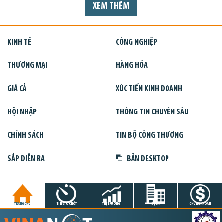
XEM THÊM
KINH TẾ
CÔNG NGHIỆP
THƯƠNG MẠI
HÀNG HÓA
GIÁ CẢ
XÚC TIẾN KINH DOANH
HỘI NHẬP
THÔNG TIN CHUYÊN SÂU
CHÍNH SÁCH
TIN BỘ CÔNG THƯƠNG
SẮP DIỄN RA
BẢN DESKTOP
TRANG CHỦ
TIN GIỜ CHÓT
THỊ TRƯỜNG
DỰ ÁN
CHỨNG KHOÁN