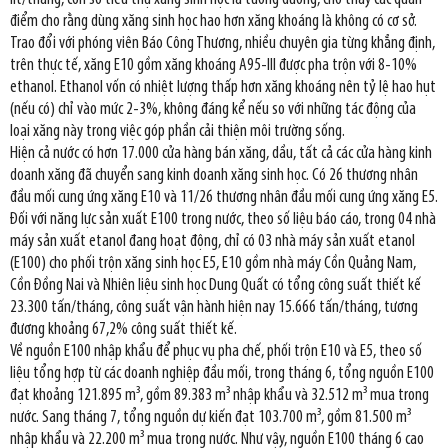
điểm cho rằng dùng xăng sinh học hao hơn xăng khoáng là không có cơ sở.
Trao đổi với phóng viên Báo Công Thương, nhiều chuyên gia từng khẳng định,
trên thực tế, xăng E10 gồm xăng khoáng A95-III được pha trộn với 8-10%
ethanol. Ethanol vốn có nhiệt lượng thấp hơn xăng khoáng nên tỷ lệ hao hụt
(nếu có) chỉ vào mức 2-3%, không đáng kể nếu so với những tác động của
loại xăng này trong việc góp phần cải thiện môi trường sống.
Hiện cả nước có hơn 17.000 cửa hàng bán xăng, dầu, tất cả các cửa hàng kinh
doanh xăng đã chuyển sang kinh doanh xăng sinh học. Có 26 thương nhân
đầu mối cung ứng xăng E10 và 11/26 thương nhân đầu mối cung ứng xăng E5.
Đối với năng lực sản xuất E100 trong nước, theo số liệu báo cáo, trong 04 nhà
máy sản xuất etanol đang hoạt động, chỉ có 03 nhà máy sản xuất etanol
(E100) cho phối trộn xăng sinh học E5, E10 gồm nhà máy Cồn Quảng Nam,
Cồn Đồng Nai và Nhiên liệu sinh học Dung Quất có tổng công suất thiết kế
23.300 tấn/tháng, công suất vận hành hiện nay 15.666 tấn/tháng, tương
đương khoảng 67,2% công suất thiết kế.
Về nguồn E100 nhập khẩu để phục vụ pha chế, phối trộn E10 và E5, theo số
liệu tổng hợp từ các doanh nghiệp đầu mối, trong tháng 6, tổng nguồn E100
đạt khoảng 121.895 m³, gồm 89.383 m³ nhập khẩu và 32.512 m³ mua trong
nước. Sang tháng 7, tổng nguồn dự kiến đạt 103.700 m³, gồm 81.500 m³
nhập khẩu và 22.200 m³ mua trong nước. Như vậy, nguồn E100 tháng 6 cao