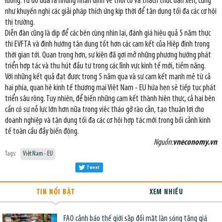
lường. Từ đó đưa ra những nhận định về thời cơ và thách thức đan xen, cũng
như khuyến nghị các giải pháp thích ứng kịp thời để tận dụng tối đa các cơ hội
thị trường.
Diễn đàn cũng là dịp để các bên cùng nhìn lại, đánh giá hiệu quả 5 năm thực
thi EVFTA và định hướng tận dụng tốt hơn các cam kết của Hiệp định trong
thời gian tới. Quan trọng hơn, sự kiện đã gợi mở những phương hướng phát
triển hợp tác và thu hút đầu tư trong các lĩnh vực kinh tế mới, tiềm năng.
Với những kết quả đạt được trong 5 năm qua và sự cam kết mạnh mẽ từ cả
hai phía, quan hệ kinh tế thương mại Việt Nam - EU hứa hẹn sẽ tiếp tục phát
triển sâu rộng. Tuy nhiên, để biến những cam kết thành hiện thực, cả hai bên
cần có sự nỗ lực lớn hơn nữa trong việc tháo gỡ rào cản, tạo thuận lợi cho
doanh nghiệp và tận dụng tối đa các cơ hội hợp tác mới trong bối cảnh kinh
tế toàn cầu đầy biến động.
Nguồn:
vneconomy.vn
Tags:
Việt Nam - EU
Tweet
TIN NỔI BẬT
XEM NHIỀU
FAO cảnh báo thế giới sắp đối mặt làn sóng tăng giá