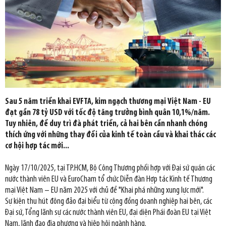
Sau 5 năm triển khai EVFTA, kim ngạch thương mại Việt Nam - EU
đạt gần 78 tỷ USD với tốc độ tăng trưởng bình quân 10,1%/năm.
Tuy nhiên, để duy trì đà phát triển, cả hai bên cần nhanh chóng
thích ứng với những thay đổi của kinh tế toàn cầu và khai thác các
cơ hội hợp tác mới...
Ngày 17/10/2025, tại TP.HCM, Bộ Công Thương phối hợp với Đại sứ quán các
nước thành viên EU và EuroCham tổ chức Diễn đàn Hợp tác Kinh tế Thương
mại Việt Nam – EU năm 2025 với chủ đề "Khai phá những xung lực mới".
Sự kiện thu hút đông đảo đại biểu từ cộng đồng doanh nghiệp hai bên, các
Đại sứ, Tổng lãnh sự các nước thành viên EU, đại diện Phái đoàn EU tại Việt
Nam, lãnh đạo địa phương và hiệp hội ngành hàng.