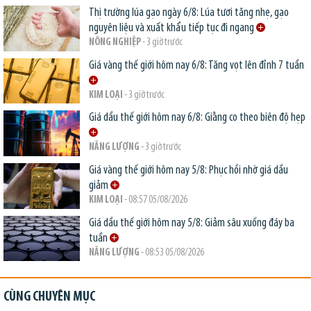
Thị trường lúa gạo ngày 6/8: Lúa tươi tăng nhẹ, gạo
nguyên liệu và xuất khẩu tiếp tục đi ngang
NÔNG NGHIỆP
- 3 giờ trước
Giá vàng thế giới hôm nay 6/8: Tăng vọt lên đỉnh 7 tuần
KIM LOẠI
- 3 giờ trước
Giá dầu thế giới hôm nay 6/8: Giằng co theo biên độ hẹp
NĂNG LƯỢNG
- 3 giờ trước
Giá vàng thế giới hôm nay 5/8: Phục hồi nhờ giá dầu
giảm
KIM LOẠI
- 08:57 05/08/2026
Giá dầu thế giới hôm nay 5/8: Giảm sâu xuống đáy ba
tuần
NĂNG LƯỢNG
- 08:53 05/08/2026
CÙNG CHUYÊN MỤC