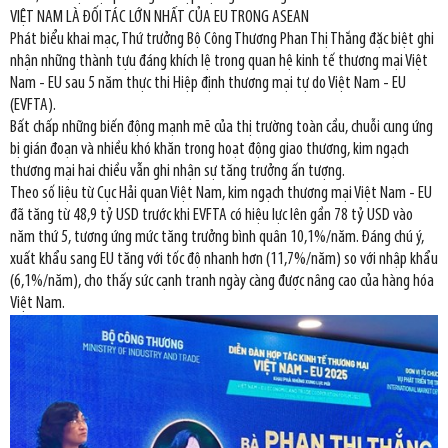
VIỆT NAM LÀ ĐỐI TÁC LỚN NHẤT CỦA EU TRONG ASEAN
Phát biểu khai mạc, Thứ trưởng Bộ Công Thương Phan Thị Thắng đặc biệt ghi
nhận những thành tựu đáng khích lệ trong quan hệ kinh tế thương mại Việt
Nam - EU sau 5 năm thực thi Hiệp định thương mại tự do Việt Nam - EU
(EVFTA).
Bất chấp những biến động mạnh mẽ của thị trường toàn cầu, chuỗi cung ứng
bị gián đoạn và nhiều khó khăn trong hoạt động giao thương, kim ngạch
thương mại hai chiều vẫn ghi nhận sự tăng trưởng ấn tượng.
Theo số liệu từ Cục Hải quan Việt Nam, kim ngạch thương mại Việt Nam - EU
đã tăng từ 48,9 tỷ USD trước khi EVFTA có hiệu lực lên gần 78 tỷ USD vào
năm thứ 5, tương ứng mức tăng trưởng bình quân 10,1%/năm. Đáng chú ý,
xuất khẩu sang EU tăng với tốc độ nhanh hơn (11,7%/năm) so với nhập khẩu
(6,1%/năm), cho thấy sức cạnh tranh ngày càng được nâng cao của hàng hóa
Việt Nam.