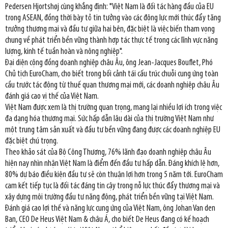
Pedersen Hjortshøj cùng khẳng định: "Việt Nam là đối tác hàng đầu của EU
trong ASEAN, đồng thời bày tỏ tin tưởng vào các động lực mới thúc đẩy tăng
trưởng thương mại và đầu tư giữa hai bên, đặc biệt là việc biến tham vọng
chung về phát triển bền vững thành hợp tác thực tế trong các lĩnh vực năng
lượng, kinh tế tuần hoàn và nông nghiệp".
Đại diện cộng đồng doanh nghiệp châu Âu, ông Jean-Jacques Bouflet, Phó
Chủ tịch EuroCham, cho biết trong bối cảnh tái cấu trúc chuỗi cung ứng toàn
cầu trước tác động từ thuế quan thương mại mới, các doanh nghiệp châu Âu
đánh giá cao vị thế của Việt Nam.
Việt Nam được xem là thị trường quan trọng, mang lại nhiều lợi ích trong việc
đa dạng hóa thương mại. Sức hấp dẫn lâu dài của thị trường Việt Nam như
một trung tâm sản xuất và đầu tư bền vững đang được các doanh nghiệp EU
đặc biệt chú trọng.
Theo khảo sát của Bộ Công Thương, 76% lãnh đạo doanh nghiệp châu Âu
hiện nay nhìn nhận Việt Nam là điểm đến đầu tư hấp dẫn. Đáng khích lệ hơn,
80% dự báo điều kiện đầu tư sẽ còn thuận lợi hơn trong 5 năm tới. EuroCham
cam kết tiếp tục là đối tác đáng tin cậy trong nỗ lực thúc đẩy thương mại và
xây dựng môi trường đầu tư năng động, phát triển bền vững tại Việt Nam.
Đánh giá cao lợi thế và năng lực cung ứng của Việt Nam, ông Johan Van den
Ban, CEO De Heus Việt Nam & châu Á, cho biết De Heus đang có kế hoạch