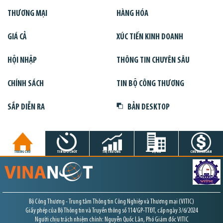
THƯƠNG MẠI
HÀNG HÓA
GIÁ CẢ
XÚC TIẾN KINH DOANH
HỘI NHẬP
THÔNG TIN CHUYÊN SÂU
CHÍNH SÁCH
TIN BỘ CÔNG THƯƠNG
SẮP DIỄN RA
BẢN DESKTOP
TRANG CHỦ
TIN GIỜ CHÓT
THỊ TRƯỜNG
DỰ ÁN
CHỨNG KHOÁN
Bộ Công Thương - Trung tâm Thông tin Công Nghiệp và Thương mại (VITIC)
Giấy phép của Bộ Thông tin và Truyền thông số 114/GP-TTĐT, cấp ngày 3/6/2024
Người chịu trách nhiệm chính: Nguyễn Quốc Lân, Phó Giám đốc VITIC