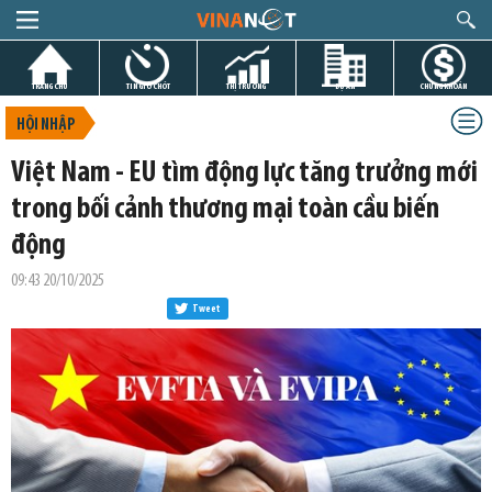
TRANG CHỦ
TIN GIỜ CHÓT
THỊ TRƯỜNG
DỰ ÁN
CHỨNG KHOÁN
HỘI NHẬP
Việt Nam - EU tìm động lực tăng trưởng mới
trong bối cảnh thương mại toàn cầu biến
động
09:43 20/10/2025
Tweet