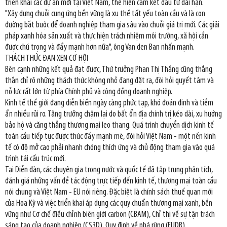
triển khai các dự án mới tại Việt Nam, thể hiện cam kết đầu tư dài hạn.
"Xây dựng chuỗi cung ứng bền vững là xu thế tất yếu toàn cầu và là con
đường bắt buộc để doanh nghiệp tham gia sâu vào chuỗi giá trị mới. Các giải
pháp xanh hóa sản xuất và thực hiện trách nhiệm môi trường, xã hội cần
được chú trọng và đẩy mạnh hơn nữa", ông Van den Ban nhấn mạnh.
THÁCH THỨC ĐAN XEN CƠ HỘI
Bên cạnh những kết quả đạt được, Thứ trưởng Phan Thị Thắng cũng thẳng
thắn chỉ rõ những thách thức không nhỏ đang đặt ra, đòi hỏi quyết tâm và
nỗ lực rất lớn từ phía Chính phủ và cộng đồng doanh nghiệp.
Kinh tế thế giới đang diễn biến ngày càng phức tạp, khó đoán định và tiềm
ẩn nhiều rủi ro. Tăng trưởng chậm lại do bất ổn địa chính trị kéo dài, xu hướng
bảo hộ và căng thẳng thương mại leo thang. Quá trình chuyển dịch kinh tế
toàn cầu tiếp tục được thúc đẩy mạnh mẽ, đòi hỏi Việt Nam - một nền kinh
tế có độ mở cao phải nhanh chóng thích ứng và chủ động tham gia vào quá
trình tái cấu trúc mới.
Tại Diễn đàn, các chuyên gia trong nước và quốc tế đã tập trung phân tích,
đánh giá những vấn đề tác động trực tiếp đến kinh tế, thương mại toàn cầu
nói chung và Việt Nam - EU nói riêng. Đặc biệt là chính sách thuế quan mới
của Hoa Kỳ và việc triển khai áp dụng các quy chuẩn thương mại xanh, bền
vững như Cơ chế điều chỉnh biên giới carbon (CBAM), Chỉ thị về sự tận trách
sáng tạo của doanh nghiệp (CS3D), Quy định về phá rừng (EUDR).