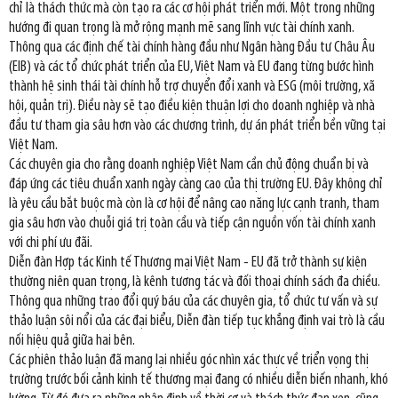
chỉ là thách thức mà còn tạo ra các cơ hội phát triển mới. Một trong những
hướng đi quan trọng là mở rộng mạnh mẽ sang lĩnh vực tài chính xanh.
Thông qua các định chế tài chính hàng đầu như Ngân hàng Đầu tư Châu Âu
(EIB) và các tổ chức phát triển của EU, Việt Nam và EU đang từng bước hình
thành hệ sinh thái tài chính hỗ trợ chuyển đổi xanh và ESG (môi trường, xã
hội, quản trị). Điều này sẽ tạo điều kiện thuận lợi cho doanh nghiệp và nhà
đầu tư tham gia sâu hơn vào các chương trình, dự án phát triển bền vững tại
Việt Nam.
Các chuyên gia cho rằng doanh nghiệp Việt Nam cần chủ động chuẩn bị và
đáp ứng các tiêu chuẩn xanh ngày càng cao của thị trường EU. Đây không chỉ
là yêu cầu bắt buộc mà còn là cơ hội để nâng cao năng lực cạnh tranh, tham
gia sâu hơn vào chuỗi giá trị toàn cầu và tiếp cận nguồn vốn tài chính xanh
với chi phí ưu đãi.
Diễn đàn Hợp tác Kinh tế Thương mại Việt Nam - EU đã trở thành sự kiện
thường niên quan trọng, là kênh tương tác và đối thoại chính sách đa chiều.
Thông qua những trao đổi quý báu của các chuyên gia, tổ chức tư vấn và sự
thảo luận sôi nổi của các đại biểu, Diễn đàn tiếp tục khẳng định vai trò là cầu
nối hiệu quả giữa hai bên.
Các phiên thảo luận đã mang lại nhiều góc nhìn xác thực về triển vọng thị
trường trước bối cảnh kinh tế thương mại đang có nhiều diễn biến nhanh, khó