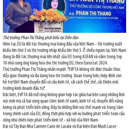
Thứ trưởng Phan Thị Thắng phát biểu tại Diễn đàn.
Hiện tại, EU là đối tác thương mại hàng đầu của Việt Nam - thị trường xuất
khẩu lớn thứ 3 và thị trường nhập khẩu lớn thứ 5. Ở chiều ngược lại, Việt Nam
đang là đối tác thương mại lớn nhất của EU trong ASEAN và nằm trong top
10 nhà cung ứng hàng hóa cho thị trường EU, theo Eurostat 2024.
Thứ trưởng Phan Thị Thắng nhấn mạnh: "EVFTA không chỉ đơn thuần thúc
đẩy giao thương và đa dạng hóa thị trường. Quan trọng hơn, hiệp định còn
hỗ trợ Việt Nam chuyển đổi cơ cấu kinh tế, cải cách thể chế, cải thiện môi
trường kinh doanh đầu tư".
Đặc biệt, EVFTA đã mở rộng không gian hợp tác giữa hai bên sang những lĩnh
vực mới mà cả hai cùng quan tâm: kinh tế xanh, kinh tế số, chuyển đổi năng
lượng và phát triển bền vững. Đây là những lĩnh vực thế mạnh và trọng tâm
trong chính sách của EU, đồng thời phù hợp với xu hướng phát triển toàn cầu
cũng như chiến lược phát triển kinh tế - xã hội của Việt Nam.
Đại sứ Tây Ban Nha Carmen Cano de Lasala và Đại biện Đan Mạch Lasse