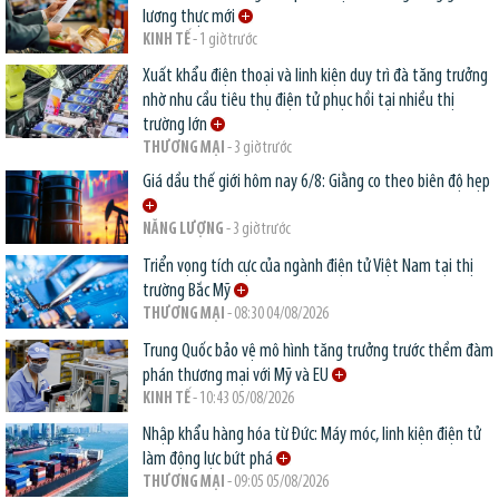
lương thực mới
KINH TẾ
- 1 giờ trước
Xuất khẩu điện thoại và linh kiện duy trì đà tăng trưởng
nhờ nhu cầu tiêu thụ điện tử phục hồi tại nhiều thị
trường lớn
THƯƠNG MẠI
- 3 giờ trước
Giá dầu thế giới hôm nay 6/8: Giằng co theo biên độ hẹp
NĂNG LƯỢNG
- 3 giờ trước
Triển vọng tích cực của ngành điện tử Việt Nam tại thị
trường Bắc Mỹ
THƯƠNG MẠI
- 08:30 04/08/2026
Trung Quốc bảo vệ mô hình tăng trưởng trước thềm đàm
phán thương mại với Mỹ và EU
KINH TẾ
- 10:43 05/08/2026
Nhập khẩu hàng hóa từ Đức: Máy móc, linh kiện điện tử
làm động lực bứt phá
THƯƠNG MẠI
- 09:05 05/08/2026