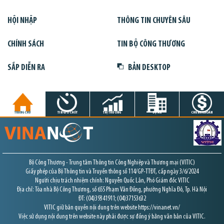
HỘI NHẬP
THÔNG TIN CHUYÊN SÂU
CHÍNH SÁCH
TIN BỘ CÔNG THƯƠNG
SẮP DIỄN RA
BẢN DESKTOP
TRANG CHỦ
TIN GIỜ CHÓT
THỊ TRƯỜNG
DỰ ÁN
CHỨNG KHOÁN
Bộ Công Thương - Trung tâm Thông tin Công Nghiệp và Thương mại (VITIC)
Giấy phép của Bộ Thông tin và Truyền thông số 114/GP-TTĐT, cấp ngày 3/6/2024
Người chịu trách nhiệm chính: Nguyễn Quốc Lân, Phó Giám đốc VITIC
Địa chỉ: Tòa nhà Bộ Công Thương, số 655 Phạm Văn Đồng, phường Nghĩa Đô, Tp. Hà Nội
ĐT: (04)39341911; (04)37153632
VITIC giữ bản quyền nội dung trên website https://vinanet.vn/
Việc sử dụng nội dung trên website này phải được sự đồng ý bằng văn bản của VITIC.