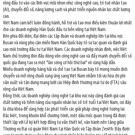
rộng đầu tư vào các lĩnh vực mũi nhọn như: công nghệ cao, trí tuệ nhân tạo
(AI), chuyển đổi số, năng lượng sạch và phát triển nguồn nhân lực chất lượng
cao.
Việt Nam cam kết luôn đồng hành, hỗ trợ và tạo mọi điều kiện thuận lợi nhất
cho các doanh nghiệp Hàn Quốc đầu tư bền vững tại Việt Nam.
Bên phía đối diện, đại diện các tập đoàn và doanh nghiệp lớn tại khu vực
Busan và vùng phụ cận miền Nam Hàn Quốc bày tỏ sự lạc quan và đánh giá
cao môi trường đầu tư tại Việt Nam. Các doanh nghiệp nhận định, việc Việt
Nam chủ trương đón đầu dòng vốn công nghệ cao và đẩy mạnh chuyển đổi số
quốc gia đang tạo ra một "làn sóng cơ hội thứ hai" vô cùng hấp dẫn.
Nhiều doanh nghiệp hàng hải và chế tạo tại Busan bày tỏ mong muốn dịch
chuyển và mở rộng chuỗi cung ứng sang Việt Nam nhằm tối ưu hóa chi phí
sản xuất và tận dụng mạng lưới các Hiệp định thương mại tự do (FTA) sâu
rộng của Việt Nam.
Đồng thời, các doanh nghiệp công nghệ tại khu vực này cũng đánh giá cao
chất lượng và tiềm năng của nguồn nhân lực số trẻ tuổi tại Việt Nam, coi đây
là chìa khóa để cùng hợp tác phát triển các giải pháp công nghệ tương lai.
Đặc biệt, trong khuôn khổ chương trình, một dấu mốc quan trọng đã được
thiết lập với Lễ ký kết hợp đồng tư vấn thiết kế, vận hành nền tảng giữa
Thương vụ Đại sứ quán Việt Nam tại Hàn Quốc và Tập đoàn Zenith. Đây được