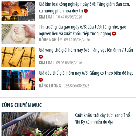
Giá kim loại công nghiệp ngày 6/8: Tăng giảm đan xen,
xu hướng phân hóa duy trì
KIM LOẠI
- 10:47 06/08/2026
Thị trường lúa gạo ngày 6/8: Lúa tươi tăng nhẹ, gạo
nguyên liệu và xuất khẩu tiếp tục đi ngang
NÔNG NGHIỆP
- 09:14 06/08/2026
Giá vàng thế giới hôm nay 6/8: Tăng vọt lên đỉnh 7 tuần
KIM LOẠI
- 09:06 06/08/2026
Giá dầu thế giới hôm nay 6/8: Giằng co theo biên độ hẹp
NĂNG LƯỢNG
- 08:58 06/08/2026
CÙNG CHUYÊN MỤC
Xuất khẩu trái cây tươi sang Thổ
Nhĩ Kỳ còn nhiều dư địa