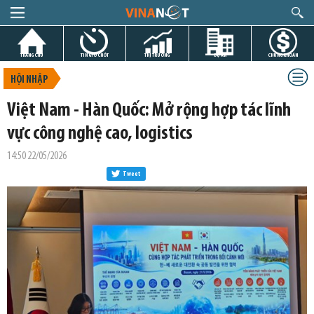
TRANG CHỦ
TIN GIỜ CHÓT
THỊ TRƯỜNG
DỰ ÁN
CHỨNG KHOÁN
HỘI NHẬP
Việt Nam - Hàn Quốc: Mở rộng hợp tác lĩnh
vực công nghệ cao, logistics
14:50 22/05/2026
Tweet