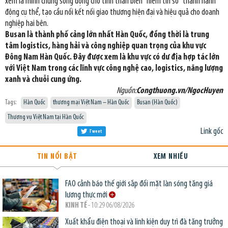
xem là minh chứng sống động cho tinh thần biến "niềm tin số" thành hành
động cụ thể, tạo cầu nối kết nối giao thương hiện đại và hiệu quả cho doanh
nghiệp hai bên.
Busan là thành phố cảng lớn nhất Hàn Quốc, đồng thời là trung
tâm logistics, hàng hải và công nghiệp quan trọng của khu vực
Đông Nam Hàn Quốc. Đây được xem là khu vực có dư địa hợp tác lớn
với Việt Nam trong các lĩnh vực công nghệ cao, logistics, năng lượng
xanh và chuỗi cung ứng.
Nguồn:
Congthuong.vn/NgocHuyen
Tags:
Hàn Quốc
thương mại Việt Nam – Hàn Quốc
Busan (Hàn Quốc)
Thương vụ Việt Nam tại Hàn Quốc
Link gốc
Tweet
TIN NỔI BẬT
XEM NHIỀU
FAO cảnh báo thế giới sắp đối mặt làn sóng tăng giá
lương thực mới
KINH TẾ
- 10:29 06/08/2026
Xuất khẩu điện thoại và linh kiện duy trì đà tăng trưởng