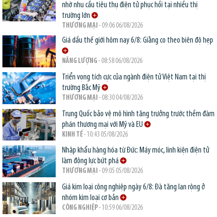
nhờ nhu cầu tiêu thụ điện tử phục hồi tại nhiều thị
trường lớn
THƯƠNG MẠI
- 09:06 06/08/2026
Giá dầu thế giới hôm nay 6/8: Giằng co theo biên độ hẹp
NĂNG LƯỢNG
- 08:58 06/08/2026
Triển vọng tích cực của ngành điện tử Việt Nam tại thị
trường Bắc Mỹ
THƯƠNG MẠI
- 08:30 04/08/2026
Trung Quốc bảo vệ mô hình tăng trưởng trước thềm đàm
phán thương mại với Mỹ và EU
KINH TẾ
- 10:43 05/08/2026
Nhập khẩu hàng hóa từ Đức: Máy móc, linh kiện điện tử
làm động lực bứt phá
THƯƠNG MẠI
- 09:05 05/08/2026
Giá kim loại công nghiệp ngày 6/8: Đà tăng lan rộng ở
nhóm kim loại cơ bản
CÔNG NGHIỆP
- 10:59 06/08/2026