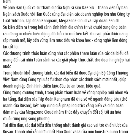
Nam.
Về phía Hàn Quốc có sự tham dự của Nghị sĩ Kim Dae Sik - thành viên Ủy ban
Ngân sách Quốc hội Hàn Quốc cùng đại diện các doanh nghiệp lớn như Công ty
Luật Yulchon, Tập đoàn Kangnam, Megazone Cloud và Tập đoàn Zenith.
Sự kiện diễn ra trong bối cảnh tình hình địa chính trị và chuỗi cung ứng toàn
cầu đang có nhiều biến động, đòi hỏi các mối liên kết khu vực phải được nâng
cấp mạnh mẽ, lấy bền vững làm mục tiêu và khoa học - công nghệ làm động
lực cốt lõi.
Các chương trình thảo luận cũng như các phiên tham luận của các đại biểu đã
mang đến cái nhìn toàn cảnh và các giải pháp thực chất cho doanh nghiệp hai
nước.
Trong khuôn khổ chương trình, các đại biểu đã được đại diện Bộ Công Thương
Việt Nam cùng Công ty Luật Yulchon cập nhật các chính sách mới nhất, giúp
doanh nghiệp định hình chiến lược đầu tư an toàn, hiệu quả.
Cũng trong chương trình, trong phần tham luận về công nghiệp mũi nhọn và
hạ tầng, đại diện của Tập đoàn Kangnam đã chia sẻ về ngành đóng tàu (thế
mạnh của Busan); kết hợp cùng giải pháp logistics cảng biển và điện toán
đám mây của Megazone Cloud nhằm thúc đẩy chuyển đổi số, tối ưu hóa
chuỗi cung ứng song phương.
Tại diễn đàn, các đại biểu đều thống nhất đánh giá cao vai trò chiến lược của
Busan, thành phố cảng lớn nhất Hàn Quốc và là cửa ngõ logistics quan trọng