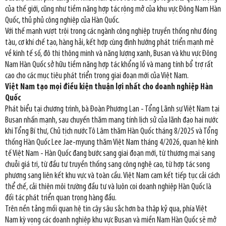
của thế giới, cũng như tiềm năng hợp tác rộng mở của khu vực Đông Nam Hàn
Quốc, thủ phủ công nghiệp của Hàn Quốc.
Với thế mạnh vượt trội trong các ngành công nghiệp truyền thống như đóng
tàu, cơ khí chế tạo, hàng hải, kết hợp cùng định hướng phát triển mạnh mẽ
về kinh tế số, đô thị thông minh và năng lượng xanh, Busan và khu vực Đông
Nam Hàn Quốc sở hữu tiềm năng hợp tác khổng lồ và mang tính bổ trợ rất
cao cho các mục tiêu phát triển trong giai đoạn mới của Việt Nam.
Việt Nam tạo mọi điều kiện thuận lợi nhất cho doanh nghiệp Hàn
Quốc
Phát biểu tại chương trình, bà Đoàn Phương Lan - Tổng Lãnh sự Việt Nam tại
Busan nhấn mạnh, sau chuyến thăm mang tính lịch sử của lãnh đạo hai nước
khi Tổng Bí thư, Chủ tịch nước Tô Lâm thăm Hàn Quốc tháng 8/2025 và Tổng
thống Hàn Quốc Lee Jae-myung thăm Việt Nam tháng 4/2026, quan hệ kinh
tế Việt Nam - Hàn Quốc đang bước sang giai đoạn mới, từ thương mại sang
chuỗi giá trị, từ đầu tư truyền thống sang công nghệ cao, từ hợp tác song
phương sang liên kết khu vực và toàn cầu. Việt Nam cam kết tiếp tục cải cách
thể chế, cải thiện môi trường đầu tư và luôn coi doanh nghiệp Hàn Quốc là
đối tác phát triển quan trọng hàng đầu.
Trên nền tảng mối quan hệ tin cậy sâu sắc hơn ba thập kỷ qua, phía Việt
Nam kỳ vọng các doanh nghiệp khu vực Busan và miền Nam Hàn Quốc sẽ mở