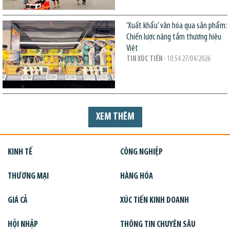
‘Xuất khẩu’ văn hóa qua sản phẩm:
Chiến lược nâng tầm thương hiệu
Việt
TIN XÚC TIẾN
- 10:54 27/04/2026
XEM THÊM
KINH TẾ
CÔNG NGHIỆP
THƯƠNG MẠI
HÀNG HÓA
GIÁ CẢ
XÚC TIẾN KINH DOANH
HỘI NHẬP
THÔNG TIN CHUYÊN SÂU