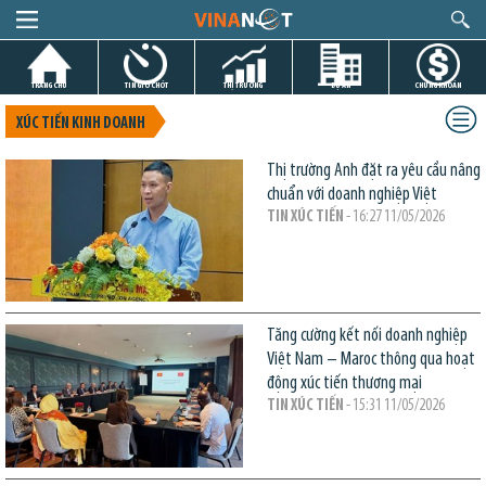
TRANG CHỦ
TIN GIỜ CHÓT
THỊ TRƯỜNG
DỰ ÁN
CHỨNG KHOÁN
XÚC TIẾN KINH DOANH
Thị trường Anh đặt ra yêu cầu nâng
chuẩn với doanh nghiệp Việt
TIN XÚC TIẾN
- 16:27 11/05/2026
Tăng cường kết nối doanh nghiệp
Việt Nam – Maroc thông qua hoạt
động xúc tiến thương mại
TIN XÚC TIẾN
- 15:31 11/05/2026