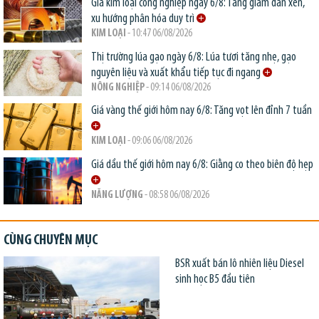
Giá kim loại công nghiệp ngày 6/8: Tăng giảm đan xen,
xu hướng phân hóa duy trì
KIM LOẠI
- 10:47 06/08/2026
Thị trường lúa gạo ngày 6/8: Lúa tươi tăng nhẹ, gạo
nguyên liệu và xuất khẩu tiếp tục đi ngang
NÔNG NGHIỆP
- 09:14 06/08/2026
Giá vàng thế giới hôm nay 6/8: Tăng vọt lên đỉnh 7 tuần
KIM LOẠI
- 09:06 06/08/2026
Giá dầu thế giới hôm nay 6/8: Giằng co theo biên độ hẹp
NĂNG LƯỢNG
- 08:58 06/08/2026
CÙNG CHUYÊN MỤC
BSR xuất bán lô nhiên liệu Diesel
sinh học B5 đầu tiên