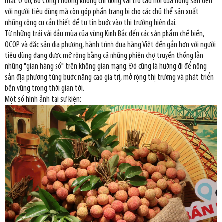
mại. Ở đó, Bộ Công Thương không chỉ đóng vai trò cầu nối đưa nông sản đến
với người tiêu dùng mà còn góp phần trang bị cho các chủ thể sản xuất
những công cụ cần thiết để tự tin bước vào thị trường hiện đại.
Từ những trái vải đầu mùa của vùng Kinh Bắc đến các sản phẩm chế biến,
OCOP và đặc sản địa phương, hành trình đưa hàng Việt đến gần hơn với người
tiêu dùng đang được mở rộng bằng cả những phiên chợ truyền thống lẫn
những "gian hàng số" trên không gian mạng. Đó cũng là hướng đi để nông
sản địa phương từng bước nâng cao giá trị, mở rộng thị trường và phát triển
bền vững trong thời gian tới.
Một số hình ảnh tại sự kiện: