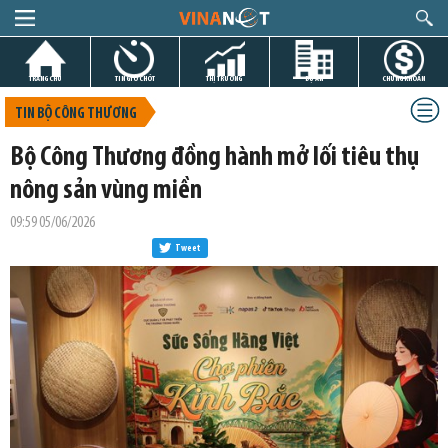
TRANG CHỦ
TIN GIỜ CHÓT
THỊ TRƯỜNG
DỰ ÁN
CHỨNG KHOÁN
TIN BỘ CÔNG THƯƠNG
Bộ Công Thương đồng hành mở lối tiêu thụ
nông sản vùng miền
09:59 05/06/2026
Tweet