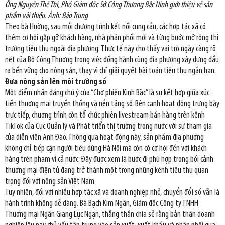
Ông Nguyễn Thế Thi, Phó Giám đốc Sở Công Thương Bắc Ninh giới thiệu về sản
phẩm vải thiều. Ảnh: Bảo Trung
Theo bà Hường, sau mỗi chương trình kết nối cung cầu, các hợp tác xã có
thêm cơ hội gặp gỡ khách hàng, nhà phân phối mới và từng bước mở rộng thị
trường tiêu thụ ngoài địa phương. Thực tế này cho thấy vai trò ngày càng rõ
nét của Bộ Công Thương trong việc đồng hành cùng địa phương xây dựng đầu
ra bền vững cho nông sản, thay vì chỉ giải quyết bài toán tiêu thụ ngắn hạn.
Đưa nông sản lên môi trường số
Một điểm nhấn đáng chú ý của “Chợ phiên Kinh Bắc” là sự kết hợp giữa xúc
tiến thương mại truyền thống và nền tảng số. Bên cạnh hoạt động trưng bày
trực tiếp, chương trình còn tổ chức phiên livestream bán hàng trên kênh
TikTok của Cục Quản lý và Phát triển thị trường trong nước với sự tham gia
của diễn viên Anh Đào. Thông qua hoạt động này, sản phẩm địa phương
không chỉ tiếp cận người tiêu dùng Hà Nội mà còn có cơ hội đến với khách
hàng trên phạm vi cả nước. Đây được xem là bước đi phù hợp trong bối cảnh
thương mại điện tử đang trở thành một trong những kênh tiêu thụ quan
trọng đối với nông sản Việt Nam.
Tuy nhiên, đối với nhiều hợp tác xã và doanh nghiệp nhỏ, chuyển đổi số vẫn là
hành trình không dễ dàng. Bà Bạch Kim Ngân, Giám đốc Công ty TNHH
Thương mại Ngân Giang Lục Ngạn, thẳng thắn chia sẻ rằng bản thân doanh