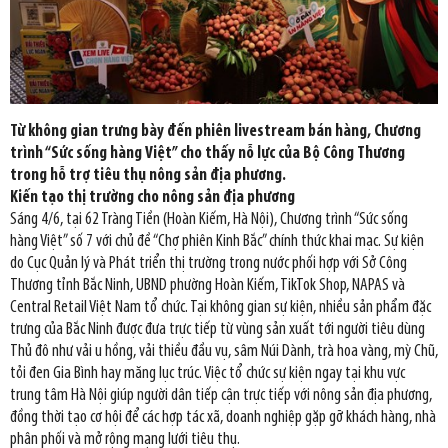
Từ không gian trưng bày đến phiên livestream bán hàng, Chương
trình “Sức sống hàng Việt” cho thấy nỗ lực của Bộ Công Thương
trong hỗ trợ tiêu thụ nông sản địa phương.
Kiến tạo thị trường cho nông sản địa phương
Sáng 4/6, tại 62 Tràng Tiền (Hoàn Kiếm, Hà Nội), Chương trình “Sức sống
hàng Việt” số 7 với chủ đề “Chợ phiên Kinh Bắc” chính thức khai mạc. Sự kiện
do Cục Quản lý và Phát triển thị trường trong nước phối hợp với Sở Công
Thương tỉnh Bắc Ninh, UBND phường Hoàn Kiếm, TikTok Shop, NAPAS và
Central Retail Việt Nam tổ chức. Tại không gian sự kiện, nhiều sản phẩm đặc
trưng của Bắc Ninh được đưa trực tiếp từ vùng sản xuất tới người tiêu dùng
Thủ đô như vải u hồng, vải thiều đầu vụ, sâm Núi Dành, trà hoa vàng, mỳ Chũ,
tỏi đen Gia Bình hay măng lục trúc. Việc tổ chức sự kiện ngay tại khu vực
trung tâm Hà Nội giúp người dân tiếp cận trực tiếp với nông sản địa phương,
đồng thời tạo cơ hội để các hợp tác xã, doanh nghiệp gặp gỡ khách hàng, nhà
phân phối và mở rộng mạng lưới tiêu thụ.