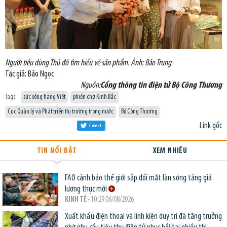
Người tiêu dùng Thủ đô tìm hiểu về sản phẩm. Ảnh: Bảo Trung
Tác giả: Bảo Ngọc
Nguồn:
Cổng thông tin điện tử Bộ Công Thương
Tags:
sức sống hàng Việt
phiên chợ Kinh Bắc
Cục Quản lý và Phát triển thị trường trong nước
Bộ Công Thương
Link gốc
Tweet
TIN NỔI BẬT
XEM NHIỀU
FAO cảnh báo thế giới sắp đối mặt làn sóng tăng giá
lương thực mới
KINH TẾ
- 10:29 06/08/2026
Xuất khẩu điện thoại và linh kiện duy trì đà tăng trưởng