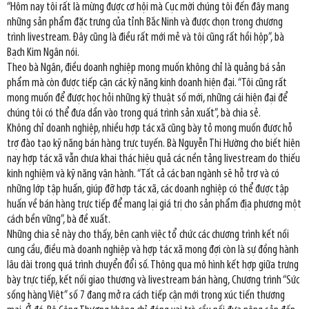
“Hôm nay tôi rất là mừng được cơ hội mà Cục mời chúng tôi đến đây mang
những sản phẩm đặc trưng của tỉnh Bắc Ninh và được chọn trong chương
trình livestream. Đây cũng là điều rất mới mẻ và tôi cũng rất hồi hộp”, bà
Bạch Kim Ngân nói.
Theo bà Ngân, điều doanh nghiệp mong muốn không chỉ là quảng bá sản
phẩm mà còn được tiếp cận các kỹ năng kinh doanh hiện đại. “Tôi cũng rất
mong muốn để được học hỏi những kỹ thuật số mới, những cái hiện đại để
chúng tôi có thể đưa dần vào trong quá trình sản xuất”, bà chia sẻ.
Không chỉ doanh nghiệp, nhiều hợp tác xã cũng bày tỏ mong muốn được hỗ
trợ đào tạo kỹ năng bán hàng trực tuyến. Bà Nguyễn Thị Hường cho biết hiện
nay hợp tác xã vẫn chưa khai thác hiệu quả các nền tảng livestream do thiếu
kinh nghiệm và kỹ năng vận hành. “Tất cả các ban ngành sẽ hỗ trợ và có
những lớp tập huấn, giúp đỡ hợp tác xã, các doanh nghiệp có thể được tập
huấn về bán hàng trực tiếp để mang lại giá trị cho sản phẩm địa phương một
cách bền vững”, bà đề xuất.
Những chia sẻ này cho thấy, bên cạnh việc tổ chức các chương trình kết nối
cung cầu, điều mà doanh nghiệp và hợp tác xã mong đợi còn là sự đồng hành
lâu dài trong quá trình chuyển đổi số. Thông qua mô hình kết hợp giữa trưng
bày trực tiếp, kết nối giao thương và livestream bán hàng, Chương trình “Sức
sống hàng Việt” số 7 đang mở ra cách tiếp cận mới trong xúc tiến thương