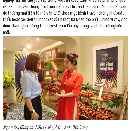
nghiệp lâu nay chủ yếu tập trung vào sản xuất, xuất khẩu và phân phối qua
các kênh truyền thống. “Từ trước đến nay thì bản thân tôi chưa nghĩ đến vấn
đề thương mại điện tử mà vẫn cứ đi theo một kênh truyền thống như xuất
khẩu hoặc các siêu thị hoặc các cửa hàng”, bà Ngân cho biết. Chính vì vậy, việc
được tham gia chương trình livestream lần này mang lại nhiều trải nghiệm
mới.
Người tiêu dùng tìm hiểu về sản phẩm. Ảnh: Bảo Trung