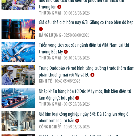
nhờ nhu cầu tiêu thụ điện tử phục hồi tại nhiều thị
trường lớn
THƯƠNG MẠI
- 09:06 06/08/2026
Giá dầu thế giới hôm nay 6/8: Giằng co theo biên độ hẹp
NĂNG LƯỢNG
- 08:58 06/08/2026
Triển vọng tích cực của ngành điện tử Việt Nam tại thị
trường Bắc Mỹ
THƯƠNG MẠI
- 08:30 04/08/2026
Trung Quốc bảo vệ mô hình tăng trưởng trước thềm đàm
phán thương mại với Mỹ và EU
KINH TẾ
- 10:43 05/08/2026
Nhập khẩu hàng hóa từ Đức: Máy móc, linh kiện điện tử
làm động lực bứt phá
THƯƠNG MẠI
- 09:05 05/08/2026
Giá kim loại công nghiệp ngày 6/8: Đà tăng lan rộng ở
nhóm kim loại cơ bản
CÔNG NGHIỆP
- 10:59 06/08/2026