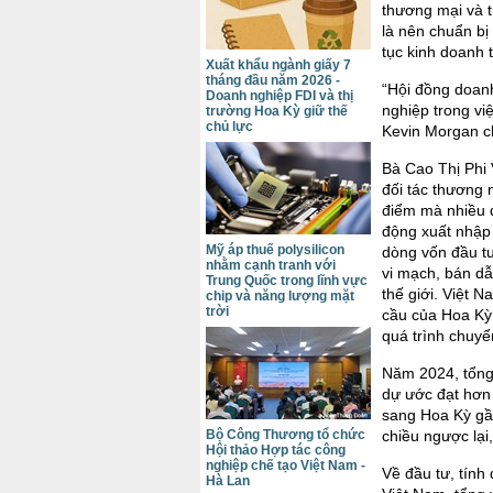
thương mại và t
là nên chuẩn bị
tục kinh doanh t
Xuất khẩu ngành giấy 7
tháng đầu năm 2026 -
“Hội đồng doan
Doanh nghiệp FDI và thị
nghiệp trong vi
trường Hoa Kỳ giữ thế
chủ lực
Kevin Morgan ch
Bà Cao Thị Phi
đối tác thương 
điểm mà nhiều 
động xuất nhập 
Mỹ áp thuế polysilicon
dòng vốn đầu tư
nhằm cạnh tranh với
vi mạch, bán dẫ
Trung Quốc trong lĩnh vực
thế giới. Việt 
chip và năng lượng mặt
trời
cầu của Hoa Kỳ
quá trình chuyển
Năm 2024, tổng
dự ước đạt hơn
sang Hoa Kỳ gầ
chiều ngược lại
Bộ Công Thương tổ chức
Hội thảo Hợp tác công
nghiệp chế tạo Việt Nam -
Về đầu tư, tính
Hà Lan