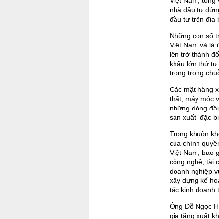
Việt Nam, tổng 
nhà đầu tư đứng
đầu tư trên địa
Những con số tr
Việt Nam và là 
lên trở thành đố
khẩu lớn thứ tư
trọng trong chu
Các mặt hàng xu
thất, máy móc v
những dòng đầu
sản xuất, đặc b
Trong khuôn khổ
của chính quyền
Việt Nam, bao 
công nghệ, tài 
doanh nghiệp v
xây dựng kế hoạ
tác kinh doanh t
Ông Đỗ Ngọc Hư
gia tăng xuất k