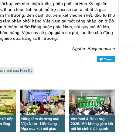
US Sug
ối hợp với nhà nhập khẩu, phân phối tại Hoa Kỳ nghiên
thanh toán linh hoạt, hỗ trợ chia sẻ rủi ro, nhất là giai
US Cott
ận thị trường. Bên cạnh đó, xem xét việc liên kết, đầu tư kho
London
ng tâm phân phối hàng Việt Nam tại một cảng nhập lớn ở Bờ
 mở thêm tại Bờ Đông hoặc phía Nam, với quy mô đủ lớn,
US Coc
hóm hàng. Việc này sẽ giúp giảm chi phí, tạo thế chủ động
ghiệp đưa hàng ra thị trường.
Rough 
Nguồn: Haiquanonline
Nguồn Fi
Tweet
ách mới của Hoa Kỳ
 tử tiếp
Nâng tầm thương mại
Vietfood & Beverage
n lồng
Việt Nam - Liên bang
2026: Mở không gian kết
Nga qua kết nối giao
nối hệ sinh thái ngành
thương
F&B