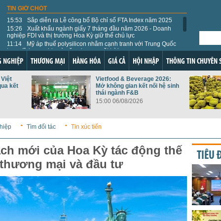
TIN GIỜ CHÓT
15:53
Sắp diễn ra Lễ công bố Bộ chỉ số FTA Index năm 2025
15:26
Xuất khẩu ngành giấy 7 tháng đầu năm 2026 - Doanh
nghiệp FDI và thị trường Hoa Kỳ giữ thế chủ lực
11:14
Mỹ áp thuế polysilicon nhằm cạnh tranh với Trung Quốc
trong lĩnh vực chip và năng lượng mặt trời
10:09
Bộ Công Thương tổ chức Hội thảo Hợp tác công nghiệp
 NGHIỆP
THƯƠNG MẠI
HÀNG HÓA
GIÁ CẢ
HỘI NHẬP
THÔNG TIN CHUYÊN 
chế tạo Việt Nam - Hà Lan
10:02
Xuất khẩu trái cây tươi sang Thổ Nhĩ Kỳ còn nhiều dư địa
Việt
Vietfood & Beverage 2026:
09:56
Ủy ban Cạnh tranh Quốc gia phổ biến Luật Bảo vệ quyền
qua kết
Mở không gian kết nối hệ sinh
lợi người tiêu dùng
thái ngành F&B
09:49
Thương mại điện tử tiếp sức tiêu thụ nhãn lồng Hưng Yên
15:00 06/08/2026
09:42
Thị trường lao động Mỹ ổn định, năng suất lao động tăng
vượt dự báo trong quý II/2026
09:34
Diễn biến giá nông sản thế giới hôm nay 7/8/2026
hiệp
Tìm đối tác
Tin xúc tiến
09:32
Giá vàng thế giới hôm nay 7/8: Hướng đến tuần tăng
mạnh nhất kể từ tháng 1/2026
ch mới của Hoa Kỳ tác động thế
TIÊU 
thương mại và đầu tư