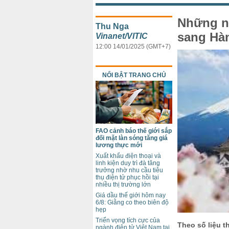
Những n
Thu Nga
sang Hà
Vinanet/VITIC
12:00 14/01/2025 (GMT+7)
NỔI BẬT TRANG CHỦ
FAO cảnh báo thế giới sắp
đối mặt làn sóng tăng giá
lương thực mới
Xuất khẩu điện thoại và
linh kiện duy trì đà tăng
trưởng nhờ nhu cầu tiêu
thụ điện tử phục hồi tại
nhiều thị trường lớn
Giá dầu thế giới hôm nay
6/8: Giằng co theo biên độ
hẹp
Triển vọng tích cực của
Theo số liệu 
ngành điện tử Việt Nam tại