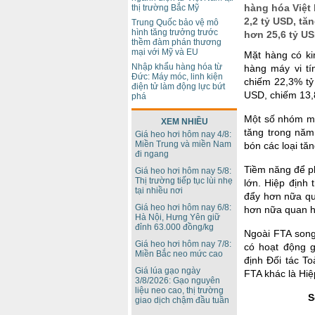
hàng hóa Việt
thị trường Bắc Mỹ
2,2 tỷ USD, tă
Trung Quốc bảo vệ mô
hình tăng trưởng trước
hơn 25,6 tỷ US
thềm đàm phán thương
mại với Mỹ và EU
Mặt hàng có ki
Nhập khẩu hàng hóa từ
hàng máy vi tí
Đức: Máy móc, linh kiện
chiếm 22,3% tỷ t
điện tử làm động lực bứt
USD, chiếm 13,8
phá
Một số nhóm mặ
XEM NHIỀU
tăng trong năm
Giá heo hơi hôm nay 4/8:
Miền Trung và miền Nam
bón các loại tă
đi ngang
Tiềm năng để ph
Giá heo hơi hôm nay 5/8:
Thị trường tiếp tục lùi nhẹ
lớn. Hiệp định
tại nhiều nơi
đẩy hơn nữa qua
Giá heo hơi hôm nay 6/8:
hơn nữa quan hệ
Hà Nội, Hưng Yên giữ
đỉnh 63.000 đồng/kg
Ngoài FTA song
Giá heo hơi hôm nay 7/8:
có hoạt động 
Miền Bắc neo mức cao
định Đối tác T
Giá lúa gạo ngày
FTA khác là Hi
3/8/2026: Gạo nguyên
liệu neo cao, thị trường
S
giao dịch chậm đầu tuần