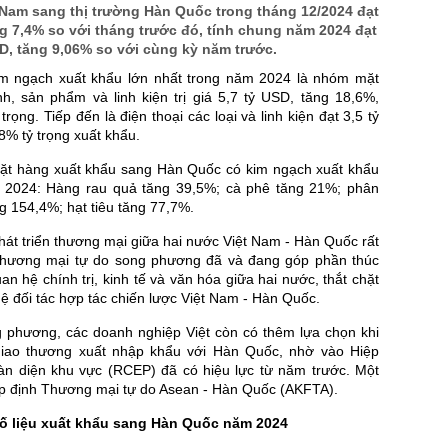
 Nam sang thị trường Hàn Quốc trong tháng 12/2024 đạt
ng 7,4% so với tháng trước đó, tính chung năm 2024 đạt
D, tăng 9,06% so với cùng kỳ năm trước.
m ngạch xuất khẩu lớn nhất trong năm 2024 là nhóm mặt
nh, sản phẩm và linh kiện trị giá 5,7 tỷ USD, tăng 18,6%,
rọng. Tiếp đến là điện thoại các loại và linh kiện đạt 3,5 tỷ
% tỷ trọng xuất khẩu.
t hàng xuất khẩu sang Hàn Quốc có kim ngạch xuất khẩu
 2024: Hàng rau quả tăng 39,5%; cà phê tăng 21%; phân
ng 154,4%; hạt tiêu tăng 77,7%.
át triển thương mại giữa hai nước Việt Nam - Hàn Quốc rất
 thương mại tự do song phương đã và đang góp phần thúc
n hệ chính trị, kinh tế và văn hóa giữa hai nước, thắt chặt
 đối tác hợp tác chiến lược Việt Nam - Hàn Quốc.
 phương, các doanh nghiệp Việt còn có thêm lựa chọn khi
giao thương xuất nhập khẩu với Hàn Quốc, nhờ vào Hiệp
oàn diện khu vực (RCEP) đã có hiệu lực từ năm trước. Một
ệp định Thương mại tự do Asean - Hàn Quốc (AKFTA).
ố liệu xuất khẩu sang Hàn Quốc năm 2024