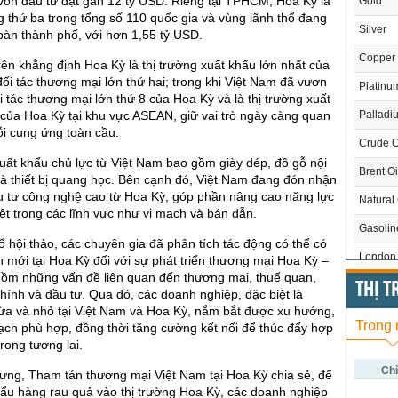
vốn đầu tư đạt gần 12 tỷ USD. Riêng tại TPHCM, Hoa Kỳ là
Gold
 thứ ba trong tổng số 110 quốc gia và vùng lãnh thổ đang
Silver
 bàn thành phố, với hơn 1,55 tỷ USD.
Copper
ên khẳng định Hoa Kỳ là thị trường xuất khẩu lớn nhất của
đối tác thương mại lớn thứ hai; trong khi Việt Nam đã vươn
Platinu
i tác thương mại lớn thứ 8 của Hoa Kỳ và là thị trường xuất
Palladi
 của Hoa Kỳ tại khu vực ASEAN, giữ vai trò ngày càng quan
ỗi cung ứng toàn cầu.
Crude O
ất khẩu chủ lực từ Việt Nam bao gồm giày dép, đồ gỗ nội
Brent Oi
à thiết bị quang học. Bên cạnh đó, Việt Nam đang đón nhận
 tư công nghệ cao từ Hoa Kỳ, góp phần nâng cao năng lực
Natural
iệt trong các lĩnh vực như vi mạch và bán dẫn.
Gasoli
 hội thảo, các chuyên gia đã phân tích tác động có thể có
London 
 mới tại Hoa Kỳ đối với sự phát triển thương mại Hoa Kỳ –
gồm những vấn đề liên quan đến thương mại, thuế quan,
US Whe
THỊ 
chính và đầu tư. Qua đó, các doanh nghiệp, đặc biệt là
ừa và nhỏ tại Việt Nam và Hoa Kỳ, nắm bắt được xu hướng,
US Cor
Trong
ch phù hợp, đồng thời tăng cường kết nối để thúc đẩy hợp
US Soy
rong tương lai.
US Coff
Chỉ
ng, Tham tán thương mại Việt Nam tại Hoa Kỳ chia sẻ, để
hẩu hàng rau quả vào thị trường Hoa Kỳ, các doanh nghiệp