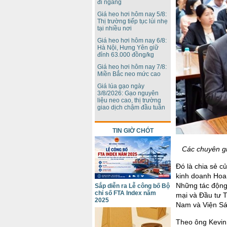
đi ngang
Giá heo hơi hôm nay 5/8:
Thị trường tiếp tục lùi nhẹ
tại nhiều nơi
Giá heo hơi hôm nay 6/8:
Hà Nội, Hưng Yên giữ
đỉnh 63.000 đồng/kg
Giá heo hơi hôm nay 7/8:
Miền Bắc neo mức cao
Giá lúa gạo ngày
3/8/2026: Gạo nguyên
liệu neo cao, thị trường
giao dịch chậm đầu tuần
TIN GIỜ CHÓT
Các chuyên gi
Đó là chia sẻ c
kinh doanh Hoa 
Những tác động
Sắp diễn ra Lễ công bố Bộ
chỉ số FTA Index năm
mại và Đầu tư 
2025
Nam và Viện Sá
Theo ông Kevin