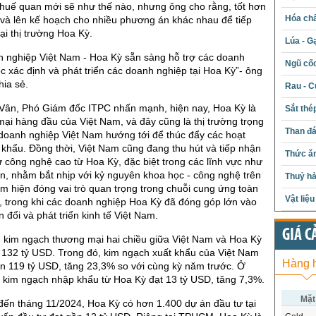
huế quan mới sẽ như thế nào, nhưng ông cho rằng, tốt hơn
Hóa chấ
 và lên kế hoạch cho nhiều phương án khác nhau để tiếp
ại thị trường Hoa Kỳ.
Lúa - G
h nghiệp Việt Nam - Hoa Kỳ sẵn sàng hỗ trợ các doanh
Ngũ cố
ệc xác định và phát triển các doanh nghiệp tại Hoa Kỳ”- ông
ia sẻ.
Rau - C
 Vân, Phó Giám đốc ITPC nhấn mạnh, hiện nay, Hoa Kỳ là
Sắt thé
mại hàng đầu của Việt Nam, và đây cũng là thị trường trọng
Than đ
doanh nghiệp Việt Nam hướng tới để thúc đẩy các hoạt
khẩu. Đồng thời, Việt Nam cũng đang thu hút và tiếp nhận
Thức ăn
 công nghệ cao từ Hoa Kỳ, đặc biệt trong các lĩnh vực như
n, nhằm bắt nhịp với kỷ nguyên khoa học - công nghệ trên
Thuỷ hả
Nam hiện đóng vai trò quan trọng trong chuỗi cung ứng toàn
Vật liệ
, trong khi các doanh nghiệp Hoa Kỳ đã đóng góp lớn vào
 đổi và phát triển kinh tế Việt Nam.
GIÁ C
 kim ngạch thương mại hai chiều giữa Việt Nam và Hoa Kỳ
 132 tỷ USD. Trong đó, kim ngạch xuất khẩu của Việt Nam
Hàng 
n 119 tỷ USD, tăng 23,3% so với cùng kỳ năm trước. Ở
, kim ngạch nhập khẩu từ Hoa Kỳ đạt 13 tỷ USD, tăng 7,3%.
Mặt
 đến tháng 11/2024, Hoa Kỳ có hơn 1.400 dự án đầu tư tại