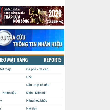
HEO MẶT HÀNG
REPORTS
Dệt may
Cà phê - Ca cao
Chè
Dầu - Hạt có dầu
- Nhiên liệu
Điện - Điện tử
ấy
Hàng hóa khác
u
Hạt tiêu