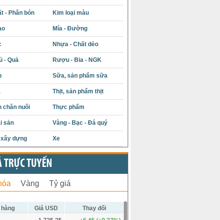
t - Phân bón
Kim loại màu
ạo
Mía - Đường
c
Nhựa - Chất dẻo
ủ - Quả
Rượu - Bia - NGK
p
Sữa, sản phẩm sữa
á
Thịt, sản phẩm thịt
 chăn nuôi
Thực phẩm
i sản
Vàng - Bạc - Đá quý
u xây dựng
Xe
Ả TRỰC TUYẾN
hóa
Vàng
Tỷ giá
 hàng
Giá USD
Thay đổi