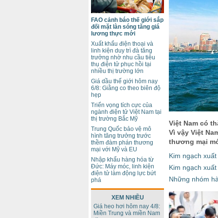
FAO cảnh báo thế giới sắp
đối mặt làn sóng tăng giá
lương thực mới
Xuất khẩu điện thoại và
linh kiện duy trì đà tăng
trưởng nhờ nhu cầu tiêu
thụ điện tử phục hồi tại
nhiều thị trường lớn
Giá dầu thế giới hôm nay
6/8: Giằng co theo biên độ
hẹp
Triển vọng tích cực của
ngành điện tử Việt Nam tại
thị trường Bắc Mỹ
Việt Nam có t
Trung Quốc bảo vệ mô
Vì vậy Việt N
hình tăng trưởng trước
thương mại mớ
thềm đàm phán thương
mại với Mỹ và EU
Kim ngạch xuất
Nhập khẩu hàng hóa từ
Đức: Máy móc, linh kiện
Kim ngạch xuất
điện tử làm động lực bứt
Những nhóm hà
phá
XEM NHIỀU
Giá heo hơi hôm nay 4/8:
Miền Trung và miền Nam