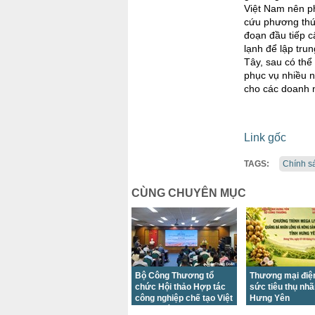
Việt Nam nên ph
cứu phương thức 
đoạn đầu tiếp c
lạnh để lập tru
Tây, sau có thể
phục vụ nhiều n
cho các doanh n
Link gốc
TAGS:
Chính s
CÙNG CHUYÊN MỤC
Bộ Công Thương tổ
Thương mại điện
chức Hội thảo Hợp tác
sức tiêu thụ nhã
công nghiệp chế tạo Việt
Hưng Yên
Nam - Hà Lan