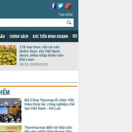
TÌM KIẾM
SÂU
CHÍNH SÁCH
XÚC TIẾN KINH DOANH
178 loại thực vật và sản
phẩm thực vật Việt Nam
được phép nhập khẩu vào
Đài Loan
09:55 05/08/2026
ĐIỂM
Bộ Công Thương tổ chức Hội
thảo Hợp tác công nghiệp chế
tạo Việt Nam - Hà Lan
Thương mại điện tử tiếp sức
tiêu thụ nhãn lồng Hưng Yên