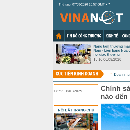
Thứ sáu, 07/08/2026 15:57 GMT + 7
TIN BỘ CÔNG THƯƠNG
KINH TẾ
CÔNG
Nâng tầm thương mại 
Nam - Liên bang Nga 
nối giao thương
15:10 06/08/2026
XÚC TIẾN KINH DOANH
Doanh ng
Chính sá
08:53 16/01/2025
nào đến 
NỔI BẬT TRANG CHỦ