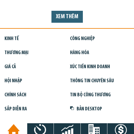
XEM THÊM
KINH TẾ
CÔNG NGHIỆP
THƯƠNG MẠI
HÀNG HÓA
GIÁ CẢ
XÚC TIẾN KINH DOANH
HỘI NHẬP
THÔNG TIN CHUYÊN SÂU
CHÍNH SÁCH
TIN BỘ CÔNG THƯƠNG
SẮP DIỄN RA
BẢN DESKTOP