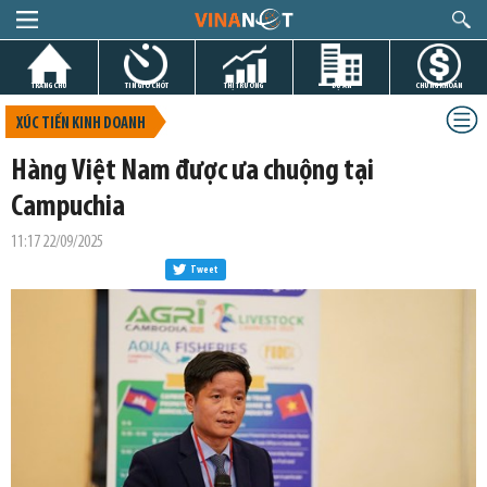
TRANG CHỦ
TIN GIỜ CHÓT
THỊ TRƯỜNG
DỰ ÁN
CHỨNG KHOÁN
XÚC TIẾN KINH DOANH
Hàng Việt Nam được ưa chuộng tại
Campuchia
11:17 22/09/2025
Tweet