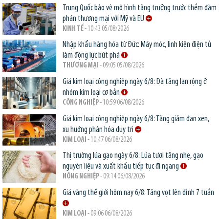
Trung Quốc bảo vệ mô hình tăng trưởng trước thềm đàm
phán thương mại với Mỹ và EU
KINH TẾ
- 10:43 05/08/2026
Nhập khẩu hàng hóa từ Đức: Máy móc, linh kiện điện tử
làm động lực bứt phá
THƯƠNG MẠI
- 09:05 05/08/2026
Giá kim loại công nghiệp ngày 6/8: Đà tăng lan rộng ở
nhóm kim loại cơ bản
CÔNG NGHIỆP
- 10:59 06/08/2026
Giá kim loại công nghiệp ngày 6/8: Tăng giảm đan xen,
xu hướng phân hóa duy trì
KIM LOẠI
- 10:47 06/08/2026
Thị trường lúa gạo ngày 6/8: Lúa tươi tăng nhẹ, gạo
nguyên liệu và xuất khẩu tiếp tục đi ngang
NÔNG NGHIỆP
- 09:14 06/08/2026
Giá vàng thế giới hôm nay 6/8: Tăng vọt lên đỉnh 7 tuần
KIM LOẠI
- 09:06 06/08/2026