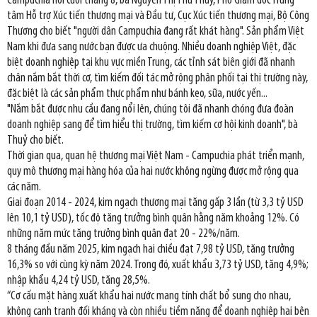
Campuchia hồi cuối tháng 8, bà Nguyễn Thị Thu Thủy, Phó Giám đốc Trung
tâm Hỗ trợ Xúc tiến thương mại và Đầu tư, Cục Xúc tiến thương mại, Bộ Công
Thương cho biết "người dân Campuchia đang rất khát hàng". Sản phẩm Việt
Nam khi đưa sang nước bạn được ưa chuộng. Nhiều doanh nghiệp Việt, đặc
biệt doanh nghiệp tại khu vực miền Trung, các tỉnh sát biên giới đã nhanh
chân nắm bắt thời cơ, tìm kiếm đối tác mở rộng phân phối tại thị trường này,
đặc biệt là các sản phẩm thực phẩm như bánh kẹo, sữa, nước yến...
"Nắm bắt được nhu cầu đang nổi lên, chúng tôi đã nhanh chóng đưa đoàn
doanh nghiệp sang để tìm hiểu thị trường, tìm kiếm cơ hội kinh doanh", bà
Thuỷ cho biết.
Thời gian qua, quan hệ thương mại Việt Nam - Campuchia phát triển mạnh,
quy mô thương mại hàng hóa của hai nước không ngừng được mở rộng qua
các năm.
Giai đoạn 2014 - 2024, kim ngạch thương mại tăng gấp 3 lần (từ 3,3 tỷ USD
lên 10,1 tỷ USD), tốc độ tăng trưởng bình quân hằng năm khoảng 12%. Có
những năm mức tăng trưởng bình quân đạt 20 - 22%/năm.
8 tháng đầu năm 2025, kim ngạch hai chiều đạt 7,98 tỷ USD, tăng trưởng
16,3% so với cùng kỳ năm 2024. Trong đó, xuất khẩu 3,73 tỷ USD, tăng 4,9%;
nhập khẩu 4,24 tỷ USD, tăng 28,5%.
“Cơ cấu mặt hàng xuất khẩu hai nước mang tính chất bổ sung cho nhau,
không cạnh tranh đối kháng và còn nhiều tiềm năng để doanh nghiệp hai bên