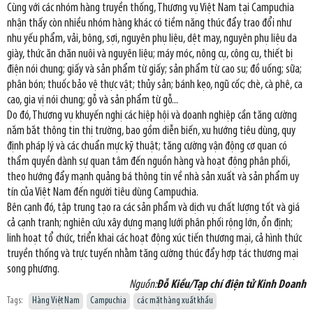
Cùng với các nhóm hàng truyền thống, Thương vụ Việt Nam tại Campuchia
nhận thấy còn nhiều nhóm hàng khác có tiềm năng thúc đẩy trao đổi như
nhu yếu phẩm, vải, bông, sợi, nguyên phụ liệu, dệt may, nguyên phụ liệu da
giày, thức ăn chăn nuôi và nguyên liệu; máy móc, nông cụ, công cụ, thiết bị
điện nói chung; giấy và sản phẩm từ giấy; sản phẩm từ cao su; đồ uống; sữa;
phân bón; thuốc bảo vệ thực vật; thủy sản; bánh kẹo, ngũ cốc; chè, cà phê, ca
cao, gia vị nói chung; gỗ và sản phẩm từ gỗ...
Do đó, Thương vụ khuyến nghị các hiệp hội và doanh nghiệp cần tăng cường
nắm bắt thông tin thị trường, bao gồm diễn biến, xu hướng tiêu dùng, quy
định pháp lý và các chuẩn mực kỹ thuật; tăng cường vận động cơ quan có
thẩm quyền dành sự quan tâm đến nguồn hàng và hoạt động phân phối,
theo hướng đẩy mạnh quảng bá thông tin về nhà sản xuất và sản phẩm uy
tín của Việt Nam đến người tiêu dùng Campuchia.
Bên cạnh đó, tập trung tạo ra các sản phẩm và dịch vụ chất lượng tốt và giá
cả cạnh tranh; nghiên cứu xây dựng mạng lưới phân phối rộng lớn, ổn định;
linh hoạt tổ chức, triển khai các hoạt động xúc tiến thương mại, cả hình thức
truyền thống và trực tuyến nhằm tăng cường thúc đẩy hợp tác thương mại
song phương.
Nguồn:
Đỗ Kiều/Tạp chí điện tử Kinh Doanh
Tags:
Hàng Việt Nam
Campuchia
các mặt hàng xuất khẩu