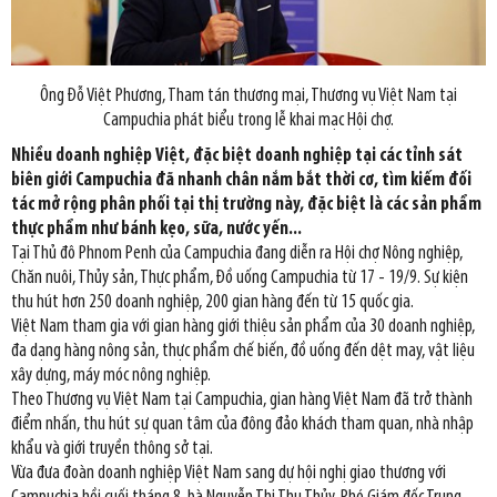
Ông Đỗ Việt Phương, Tham tán thương mại, Thương vụ Việt Nam tại
Campuchia phát biểu trong lễ khai mạc Hội chợ.
Nhiều doanh nghiệp Việt, đặc biệt doanh nghiệp tại các tỉnh sát
biên giới Campuchia đã nhanh chân nắm bắt thời cơ, tìm kiếm đối
tác mở rộng phân phối tại thị trường này, đặc biệt là các sản phẩm
thực phẩm như bánh kẹo, sữa, nước yến...
Tại Thủ đô Phnom Penh của Campuchia đang diễn ra Hội chợ Nông nghiệp,
Chăn nuôi, Thủy sản, Thực phẩm, Đồ uống Campuchia từ 17 - 19/9. Sự kiện
thu hút hơn 250 doanh nghiệp, 200 gian hàng đến từ 15 quốc gia.
Việt Nam tham gia với gian hàng giới thiệu sản phẩm của 30 doanh nghiệp,
đa dạng hàng nông sản, thực phẩm chế biến, đồ uống đến dệt may, vật liệu
xây dựng, máy móc nông nghiệp.
Theo Thương vụ Việt Nam tại Campuchia, gian hàng Việt Nam đã trở thành
điểm nhấn, thu hút sự quan tâm của đông đảo khách tham quan, nhà nhập
khẩu và giới truyền thông sở tại.
Vừa đưa đoàn doanh nghiệp Việt Nam sang dự hội nghị giao thương với