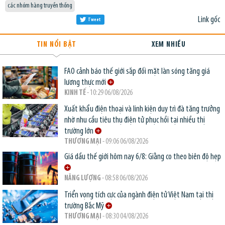
các nhóm hàng truyền thống
Link gốc
Tweet
TIN NỔI BẬT
XEM NHIỀU
FAO cảnh báo thế giới sắp đối mặt làn sóng tăng giá
lương thực mới
KINH TẾ
- 10:29 06/08/2026
Xuất khẩu điện thoại và linh kiện duy trì đà tăng trưởng
nhờ nhu cầu tiêu thụ điện tử phục hồi tại nhiều thị
trường lớn
THƯƠNG MẠI
- 09:06 06/08/2026
Giá dầu thế giới hôm nay 6/8: Giằng co theo biên độ hẹp
NĂNG LƯỢNG
- 08:58 06/08/2026
Triển vọng tích cực của ngành điện tử Việt Nam tại thị
trường Bắc Mỹ
THƯƠNG MẠI
- 08:30 04/08/2026