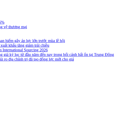
,5%
ng vệ thương mại
n hiếm gây áp lực lớn trước mùa lễ hội
 xuất khẩu tăng giảm trái chiều
m International Sourcing 2026
g giá kỷ lục từ đầu năm đến nay trong bối cảnh bất ổn tại Trung Đông
i ro địa chính trị đã tạo động lực mới cho giá