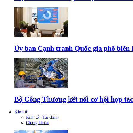
Ủy ban Cạnh tranh Quốc gia phổ biến L
Bộ Công Thương kết nối cơ hội hợp tác
Kinh tế
Kinh tế - Tài chính
Chứng khoán