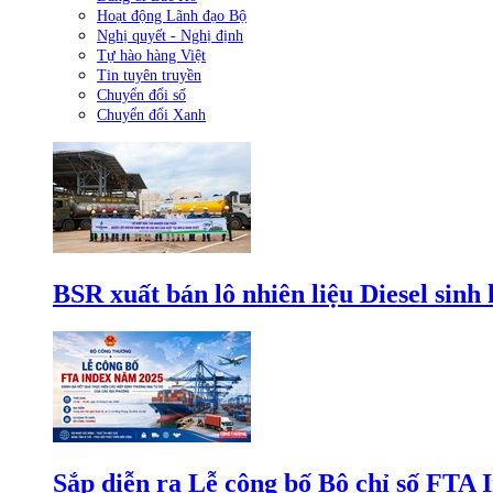
Hoạt động Lãnh đạo Bộ
Nghị quyết - Nghị định
Tự hào hàng Việt
Tin tuyên truyền
Chuyển đổi số
Chuyển đổi Xanh
BSR xuất bán lô nhiên liệu Diesel sinh
Sắp diễn ra Lễ công bố Bộ chỉ số FTA