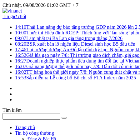
Chủ nhật, 09/08/2026 01:02 GMT + 7
Tin giờ chót
14:10
Thái Lan nâng dự báo tăng trưởng GDP năm 2026 lên 2
10:00
Thực thi Hiệp định RCEP: Thích ứng với ‘làn sóng’ phò
09:07
Lạm phát tại Ba Lan gia tăng trong tháng 7/2026
08:20
BSR xuất bán lô nhiên liệu Diesel sinh học B5 đầu tiên
17:46
Thị trường đường Ấn Độ lập đỉnh kỷ lục: Nguồn cung kha
16:52
Giá lúa gạo ngày 7/8: Thị trường giao dịch chậm, giá gạo
16:27
Doanh nghiệp thực phẩm tiêu dùng tìm đối tác tại Vietna
16:07
Giá năng lượng thế giới hôm nay 7/8: Dầu đốt có mức tăn
16:02
TT hàng hoá thế giới ngày 7/8: Nguồn cung thắt chặt và rủ
15:53
Sắp diễn ra Lễ công bố Bộ chỉ số FTA Index năm 2025
Tìm kiếm
Trang chủ
Tin bộ công thương
Đảng & Bác Hồ