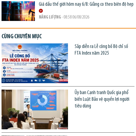
Giá dầu thế giới hôm nay 6/8: Giằng co theo biên độ hẹp
NĂNG LƯỢNG
- 08:58 06/08/2026
CÙNG CHUYÊN MỤC
Sắp diễn ra Lễ công bố Bộ chỉ số
FTA Index năm 2025
Ủy ban Cạnh tranh Quốc gia phổ
biến Luật Bảo vệ quyền lợi người
tiêu dùng