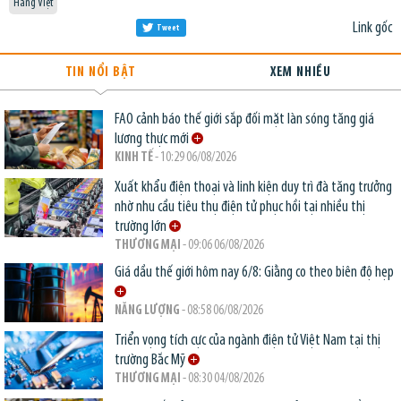
Hàng Việt
Link gốc
Tweet
TIN NỔI BẬT
XEM NHIỀU
FAO cảnh báo thế giới sắp đối mặt làn sóng tăng giá
lương thực mới
KINH TẾ
- 10:29 06/08/2026
Xuất khẩu điện thoại và linh kiện duy trì đà tăng trưởng
nhờ nhu cầu tiêu thụ điện tử phục hồi tại nhiều thị
trường lớn
THƯƠNG MẠI
- 09:06 06/08/2026
Giá dầu thế giới hôm nay 6/8: Giằng co theo biên độ hẹp
NĂNG LƯỢNG
- 08:58 06/08/2026
Triển vọng tích cực của ngành điện tử Việt Nam tại thị
trường Bắc Mỹ
THƯƠNG MẠI
- 08:30 04/08/2026