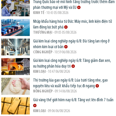
Trung Quốc bảo vệ mô hình tăng trưởng trước thềm đàm
phán thương mại với Mỹ và EU
KINH TẾ
- 10:43 05/08/2026
Nhập khẩu hàng hóa từ Đức: Máy móc, linh kiện điện tử
làm động lực bứt phá
THƯƠNG MẠI
- 09:05 05/08/2026
Giá kim loại công nghiệp ngày 6/8: Đà tăng lan rộng ở
nhóm kim loại cơ bản
CÔNG NGHIỆP
- 10:59 06/08/2026
Giá kim loại công nghiệp ngày 6/8: Tăng giảm đan xen,
xu hướng phân hóa duy trì
KIM LOẠI
- 10:47 06/08/2026
Thị trường lúa gạo ngày 6/8: Lúa tươi tăng nhẹ, gạo
nguyên liệu và xuất khẩu tiếp tục đi ngang
NÔNG NGHIỆP
- 09:14 06/08/2026
Giá vàng thế giới hôm nay 6/8: Tăng vọt lên đỉnh 7 tuần
KIM LOẠI
- 09:06 06/08/2026