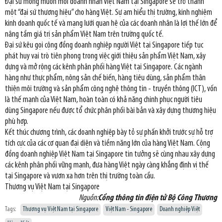
Đại sứ mong muốn mỗi doanh nhân Việt Nam tại Singapore sẽ trở thành
một “đại sứ thương hiệu” cho hàng Việt. Sự am hiểu thị trường, kinh nghiệm
kinh doanh quốc tế và mạng lưới quan hệ của các doanh nhân là lợi thế lớn để
nâng tầm giá trị sản phẩm Việt Nam trên trường quốc tế.
Đại sứ kêu gọi cộng đồng doanh nghiệp người Việt tại Singapore tiếp tục
phát huy vai trò tiên phong trong việc giới thiệu sản phẩm Việt Nam, xây
dựng và mở rộng các kênh phân phối hàng Việt tại Singapore. Các ngành
hàng như thực phẩm, nông sản chế biến, hàng tiêu dùng, sản phẩm thân
thiện môi trường và sản phẩm công nghệ thông tin - truyền thông (ICT), vốn
là thế mạnh của Việt Nam, hoàn toàn có khả năng chinh phục người tiêu
dùng Singapore nếu được tổ chức phân phối bài bản và xây dựng thương hiệu
phù hợp.
Kết thúc chương trình, các doanh nghiệp bày tỏ sự phấn khởi trước sự hỗ trợ
tích cực của các cơ quan đại diện và tiềm năng lớn của hàng Việt Nam. Cộng
đồng doanh nghiệp Việt Nam tại Singapore tin tưởng sẽ cùng nhau xây dựng
các kênh phân phối vững mạnh, đưa hàng Việt ngày càng khẳng định vị thế
tại Singapore và vươn xa hơn trên thị trường toàn cầu.
Thương vụ Việt Nam tại Singapore
Nguồn:
Cổng thông tin điện tử Bộ Công Thương
Tags:
Thương vụ Việt Nam tại Singapore
Việt Nam - Singapore
Doanh nghiệp Việt