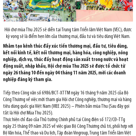
Hội chợ mùa Thu 2025 sẽ diễn tại Trung tâm Triển lãm Việt Nam (VEC), được
kỳ vọng sẽ là điểm hẹn lớn của thương mại, đầu tư và tiêu dùng Việt Nam.
Nhằm tạo kênh thúc đẩy xúc tiến thương mại, đầu tư, tiêu dùng,
kết nối kinh tế, kết nối thương mại, hàng hóa, công nghiệp, nông
nghiệp, dịch vụ, thúc đẩy hoạt động sản xuất trong nước và hoạt
động xuất, nhập khẩu, Hội chợ mùa Thu 2025 sẽ được tổ chức từ
ngày 26 tháng 10 đến ngày 04 tháng 11 năm 2025, mời các doanh
nghiệp đăng ký tham gia.
Tiếp theo Công văn số 6986/BCT-XTTM ngày 16 tháng 9 năm 2025 của Bộ
Công Thương về việc mời tham gia Hội chợ Công nghiệp, thương mại và hàng
tiêu dùng quốc gia Việt Nam (VIEE 2025) – Phiên bản mùa Thu (Sau đây gọi
tắt là Hội chợ Mùa Thu 2025).
Thực hiện chỉ đạo của Thủ tướng Chính phủ tại Công điện số 172/CĐ-TTg
ngày 25 tháng 09 năm 2025 về việc giao Bộ Công Thương chủ trì, phối hợp với
Bộ Văn hóa, Thể thao và Du lịch, Tập đoàn Vingroup, Trung tâm Triển lãm Việt