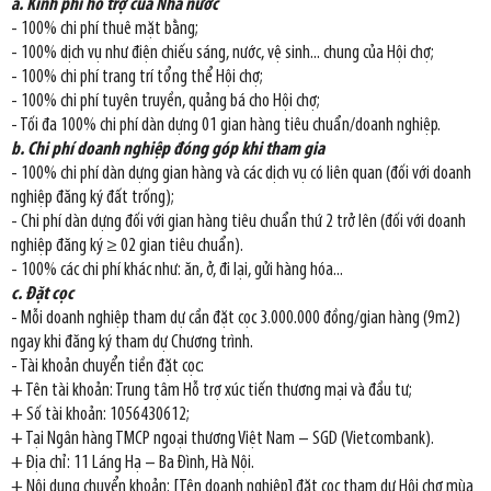
a. Kinh phí hỗ trợ của Nhà nước
- 100% chi phí thuê mặt bằng;
- 100% dịch vụ như điện chiếu sáng, nước, vệ sinh... chung của Hội chợ;
- 100% chi phí trang trí tổng thể Hội chợ;
- 100% chi phí tuyên truyền, quảng bá cho Hội chợ;
- Tối đa 100% chi phí dàn dựng 01 gian hàng tiêu chuẩn/doanh nghiệp.
b. Chi phí doanh nghiệp đóng góp khi tham gia
- 100% chi phí dàn dựng gian hàng và các dịch vụ có liên quan (đối với doanh
nghiệp đăng ký đất trống);
- Chi phí dàn dựng đối với gian hàng tiêu chuẩn thứ 2 trở lên (đối với doanh
nghiệp đăng ký ≥ 02 gian tiêu chuẩn).
- 100% các chi phí khác như: ăn, ở, đi lại, gửi hàng hóa...
c. Đặt cọc
- Mỗi doanh nghiệp tham dự cần đặt cọc 3.000.000 đồng/gian hàng (9m2)
ngay khi đăng ký tham dự Chương trình.
- Tài khoản chuyển tiền đặt cọc:
+ Tên tài khoản: Trung tâm Hỗ trợ xúc tiến thương mại và đầu tư;
+ Số tài khoản: 1056430612;
+ Tại Ngân hàng TMCP ngoại thương Việt Nam – SGD (Vietcombank).
+ Địa chỉ: 11 Láng Hạ – Ba Đình, Hà Nội.
+ Nội dung chuyển khoản: [Tên doanh nghiệp] đặt cọc tham dự Hội chợ mùa