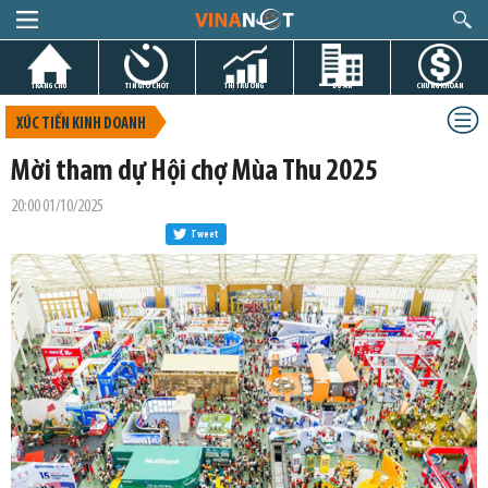
TRANG CHỦ
TIN GIỜ CHÓT
THỊ TRƯỜNG
DỰ ÁN
CHỨNG KHOÁN
XÚC TIẾN KINH DOANH
Mời tham dự Hội chợ Mùa Thu 2025
20:00 01/10/2025
Tweet