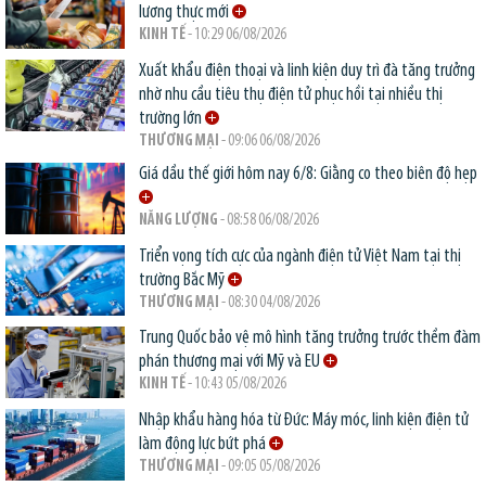
lương thực mới
KINH TẾ
- 10:29 06/08/2026
Xuất khẩu điện thoại và linh kiện duy trì đà tăng trưởng
nhờ nhu cầu tiêu thụ điện tử phục hồi tại nhiều thị
trường lớn
THƯƠNG MẠI
- 09:06 06/08/2026
Giá dầu thế giới hôm nay 6/8: Giằng co theo biên độ hẹp
NĂNG LƯỢNG
- 08:58 06/08/2026
Triển vọng tích cực của ngành điện tử Việt Nam tại thị
trường Bắc Mỹ
THƯƠNG MẠI
- 08:30 04/08/2026
Trung Quốc bảo vệ mô hình tăng trưởng trước thềm đàm
phán thương mại với Mỹ và EU
KINH TẾ
- 10:43 05/08/2026
Nhập khẩu hàng hóa từ Đức: Máy móc, linh kiện điện tử
làm động lực bứt phá
THƯƠNG MẠI
- 09:05 05/08/2026