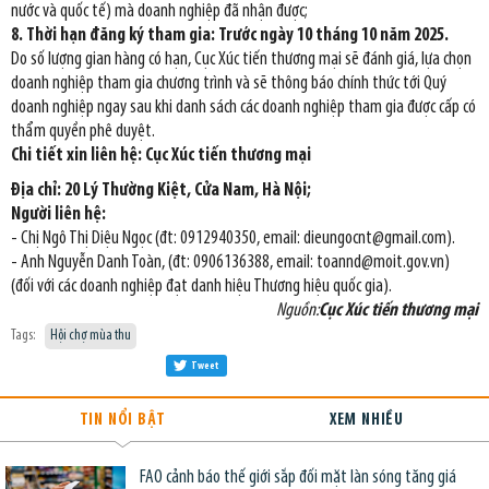
nước và quốc tế) mà doanh nghiệp đã nhận được;
8. Thời hạn đăng ký tham gia: Trước ngày 10 tháng 10 năm 2025.
Do số lượng gian hàng có hạn, Cục Xúc tiến thương mại sẽ đánh giá, lựa chọn
doanh nghiệp tham gia chương trình và sẽ thông báo chính thức tới Quý
doanh nghiệp ngay sau khi danh sách các doanh nghiệp tham gia được cấp có
thẩm quyền phê duyệt.
Chi tiết xin liên hệ: Cục Xúc tiến thương mại
Địa chỉ: 20 Lý Thường Kiệt, Cửa Nam, Hà Nội;
Người liên hệ:
- Chị Ngô Thị Diệu Ngọc (đt: 0912940350, email: dieungocnt@gmail.com).
- Anh Nguyễn Danh Toàn, (đt: 0906136388, email: toannd@moit.gov.vn)
(đối với các doanh nghiệp đạt danh hiệu Thương hiệu quốc gia).
Nguồn:
Cục Xúc tiến thương mại
Tags:
Hội chợ mùa thu
Tweet
TIN NỔI BẬT
XEM NHIỀU
FAO cảnh báo thế giới sắp đối mặt làn sóng tăng giá