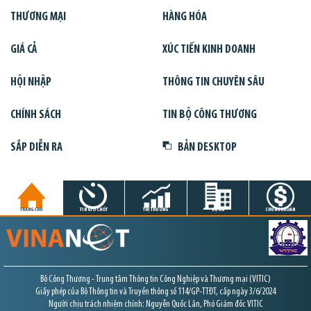
THƯƠNG MẠI
HÀNG HÓA
GIÁ CẢ
XÚC TIẾN KINH DOANH
HỘI NHẬP
THÔNG TIN CHUYÊN SÂU
CHÍNH SÁCH
TIN BỘ CÔNG THƯƠNG
SẮP DIỄN RA
BẢN DESKTOP
TRANG CHỦ
TIN GIỜ CHÓT
THỊ TRƯỜNG
DỰ ÁN
CHỨNG KHOÁN
Bộ Công Thương - Trung tâm Thông tin Công Nghiệp và Thương mại (VITIC)
Giấy phép của Bộ Thông tin và Truyền thông số 114/GP-TTĐT, cấp ngày 3/6/2024
Người chịu trách nhiệm chính: Nguyễn Quốc Lân, Phó Giám đốc VITIC