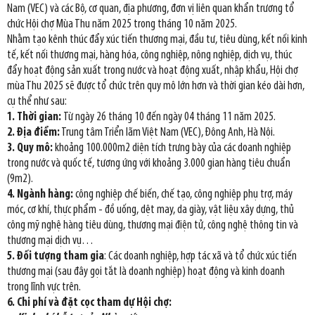
Nam (VEC) và các Bộ, cơ quan, địa phương, đơn vị liên quan khẩn trương tổ
chức Hội chợ Mùa Thu năm 2025 trong tháng 10 năm 2025.
Nhằm tạo kênh thúc đẩy xúc tiến thương mại, đầu tư, tiêu dùng, kết nối kinh
tế, kết nối thương mại, hàng hóa, công nghiệp, nông nghiệp, dịch vụ, thúc
đẩy hoạt động sản xuất trong nước và hoạt động xuất, nhập khẩu, Hội chợ
mùa Thu 2025 sẽ được tổ chức trên quy mô lớn hơn và thời gian kéo dài hơn,
cụ thể như sau:
1. Thời gian:
Từ ngày 26 tháng 10 đến ngày 04 tháng 11 năm 2025.
2. Địa điểm:
Trung tâm Triển lãm Việt Nam (VEC), Đông Anh, Hà Nội.
3. Quy mô:
khoảng 100.000m2 diện tích trưng bày của các doanh nghiệp
trong nước và quốc tế, tương ứng với khoảng 3.000 gian hàng tiêu chuẩn
(9m2).
4. Ngành hàng:
công nghiệp chế biến, chế tạo, công nghiệp phụ trợ, máy
móc, cơ khí, thực phẩm - đồ uống, dệt may, da giày, vật liệu xây dựng, thủ
công mỹ nghệ hàng tiêu dùng, thương mại điện tử, công nghệ thông tin và
thương mại dịch vụ…
5. Đối tượng tham gia
: Các doanh nghiệp, hợp tác xã và tổ chức xúc tiến
thương mại (sau đây gọi tắt là doanh nghiệp) hoạt động và kinh doanh
trong lĩnh vực trên.
6. Chi phí và đặt cọc tham dự Hội chợ: