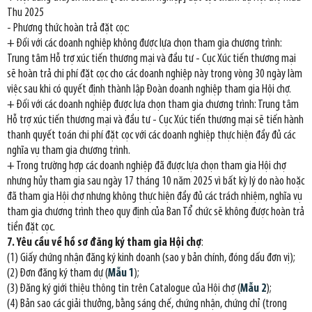
Thu 2025
- Phương thức hoàn trả đặt cọc:
+ Đối với các doanh nghiệp không được lựa chọn tham gia chương trình:
Trung tâm Hỗ trợ xúc tiến thương mại và đầu tư - Cục Xúc tiến thương mại
sẽ hoàn trả chi phí đặt cọc cho các doanh nghiệp này trong vòng 30 ngày làm
việc sau khi có quyết định thành lập Đoàn doanh nghiệp tham gia Hội chợ.
+ Đối với các doanh nghiệp được lựa chọn tham gia chương trình: Trung tâm
Hỗ trợ xúc tiến thương mại và đầu tư - Cục Xúc tiến thương mại sẽ tiến hành
thanh quyết toán chi phí đặt cọc với các doanh nghiệp thực hiện đầy đủ các
nghĩa vụ tham gia chương trình.
+ Trong trường hợp các doanh nghiệp đã được lựa chọn tham gia Hội chợ
nhưng hủy tham gia sau ngày 17 tháng 10 năm 2025 vì bất kỳ lý do nào hoặc
đã tham gia Hội chợ nhưng không thực hiện đầy đủ các trách nhiệm, nghĩa vụ
tham gia chương trình theo quy định của Ban Tổ chức sẽ không được hoàn trả
tiền đặt cọc.
7. Yêu cầu về hồ sơ đăng ký tham gia Hội chợ
:
(1) Giấy chứng nhận đăng ký kinh doanh (sao y bản chính, đóng dấu đơn vị);
(2) Đơn đăng ký tham dự (
Mẫu 1
);
(3) Đăng ký giới thiệu thông tin trên Catalogue của Hội chợ (
Mẫu 2
);
(4) Bản sao các giải thưởng, bằng sáng chế, chứng nhận, chứng chỉ (trong