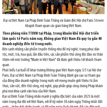
Đại sứ Việt Nam tại Pháp Đinh Toàn Thắng và Giám đốc Hội chợ Paris Steven
Abajoli tham quan các gian hàng Việt Nam.
Theo phóng viên TTXVN tại Pháp, trong khuôn khổ Hội chợ triển
lãm quốc tế Paris năm nay, Không gian Việt Nam đã quy tụ gần 40
doanh nghiệp đến từ trong nước.
Bên cạnh những sản phẩm truyền thống như đồ mỹ nghệ, trang phục dân
tộc, mứt, trà, hoa quả, lần đầu tiên, các sản phẩm thủ công độc đáo và thân
thiện với môi trường "Made in Việt Nam" đã được giới thiệu tới khách tham
quan.
Phát biểu tại buổi lễ khai trương Không gian Việt Nam ngày 3/5 tại Hội chợ
Paris, Đại sứ Việt Nam tại Pháp Đinh Toàn Thắng đánh giá cao sự tham gia
của đông đảo doanh nghiệp trong nước với mong muốn giới thiệu từ ẩm
thực, sản vật, đến thủ công, mỹ nghệ, góp phần giúp công chúng Pháp khám
phá mọi khía cạnh văn hóa của Việt Nam.
Đại sứ Đinh Toàn Thắng nhấn mạnh ý nghĩa đặc biệt của năm 2025 là một
năm trọng đại đối với Việt Nam, với lễ kỷ niệm 50 năm ngày Thống nhất đất