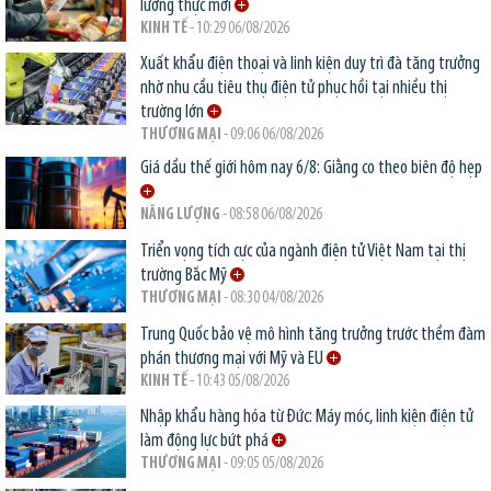
lương thực mới
KINH TẾ
- 10:29 06/08/2026
Xuất khẩu điện thoại và linh kiện duy trì đà tăng trưởng
nhờ nhu cầu tiêu thụ điện tử phục hồi tại nhiều thị
trường lớn
THƯƠNG MẠI
- 09:06 06/08/2026
Giá dầu thế giới hôm nay 6/8: Giằng co theo biên độ hẹp
NĂNG LƯỢNG
- 08:58 06/08/2026
Triển vọng tích cực của ngành điện tử Việt Nam tại thị
trường Bắc Mỹ
THƯƠNG MẠI
- 08:30 04/08/2026
Trung Quốc bảo vệ mô hình tăng trưởng trước thềm đàm
phán thương mại với Mỹ và EU
KINH TẾ
- 10:43 05/08/2026
Nhập khẩu hàng hóa từ Đức: Máy móc, linh kiện điện tử
làm động lực bứt phá
THƯƠNG MẠI
- 09:05 05/08/2026