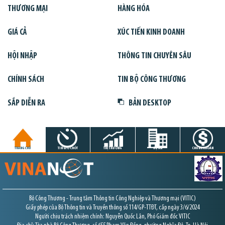
THƯƠNG MẠI
HÀNG HÓA
GIÁ CẢ
XÚC TIẾN KINH DOANH
HỘI NHẬP
THÔNG TIN CHUYÊN SÂU
CHÍNH SÁCH
TIN BỘ CÔNG THƯƠNG
SẮP DIỄN RA
BẢN DESKTOP
TRANG CHỦ
TIN GIỜ CHÓT
THỊ TRƯỜNG
DỰ ÁN
CHỨNG KHOÁN
Bộ Công Thương - Trung tâm Thông tin Công Nghiệp và Thương mại (VITIC)
Giấy phép của Bộ Thông tin và Truyền thông số 114/GP-TTĐT, cấp ngày 3/6/2024
Người chịu trách nhiệm chính: Nguyễn Quốc Lân, Phó Giám đốc VITIC