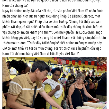
hơn, nhiều hơn và để bạn bè quốc tế hiểu rõ hơn về đất nước dân tộc Việt
Nam của chúng ta".
Ngay từ những ngày đầu của Hội chợ, các sản phẩm Việt Nam đã nhận được
nhiều phản hồi tích cực từ người tiêu dùng Pháp. Bà Liliane Delarace, một
khách tham quan người Pháp chia sẻ cảm tưởng: "Chúng tôi thấy các sản
phẩm rất đẹp, có rất nhiều điều thú vị mà trước đây chúng tôi chưa biết, vì
vậy chúng tôi muốn khám phá thêm". Còn bà Nguyễn Thị Luc Evelyne, một
khách hàng gốc Việt, bày tỏ sự ủng hộ nhiệt thành với những sản phẩm thân
thiện môi trường: "Trước đây tôi không hề biết những miếng xơ mướp này.
Giờ tôi mới thấy và tôi đã mua chúng. Tôi rất thích các sản phẩm của Việt
Nam. Tôi chỉ mua hàng Việt Nam vì tôi rất yêu Việt Nam!".