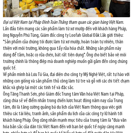
Đại sứ Việt Nam tại Pháp Đinh Toàn Thắng tham quan các gian hàng Việt Nam.
Lần đầu tiên mang các sản phẩm làm từ xơ mướp đến với khách hàng Pháp,
ông Nguyễn Phú Tùng, Giám đốc công ty Loofah Global Đắk Lắk giới thiệu:
"Sản phẩm của chúng tôi được làm từ xơ mướp, hoàn toàn tự nhiên, thân
thiện với môi trường, không qua tẩy rửa hóa chất. Những sản phẩm này
dùng để tắm, hoặc cọ rửa chén, bát rất tiện dụng". Ông cho biết bảo vệ môi
trường chính là thông điệp mà doanh nghiệp muốn gửi gắm đến công chúng
quốc tế.
Về phần mình bà Lưu Tú Gia, đại diện cho công ty Mỹ Nghệ Việt, rất tự hào với
những con giống và sản phẩm thủ công làm từ tre và gỗ với các chi tiết chạm
khắc và ghép lại một các tinh tế và đặc sắc.
Ông Tăng Thanh Sơn, phó Giám đốc Trung tâm Văn hóa Việt Nam tại Pháp,
cũng chia sẻ về điểm nhấn trong chiến lược hoạt động năm nay của Trung
tâm, đó là tăng cường quảng bá du lịch của Việt Nam thông qua việc giới
thiệu các tài liệu, tranh ảnh, sản phẩm du lịch của các công ty lữ hành tới
khách hàng Pháp. Ông cũng nhấn mạnh mục tiêu của trung tâm là "đưa văn
hóa bản sắc của dân tộc Việt Nam đến với bạn bè quốc tế ngày càng mạnh