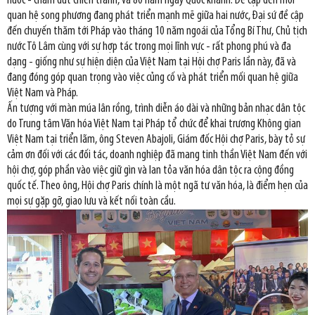
nước - chấm dứt chiến tranh, và 80 năm ngày Quốc khánh. Đề cập đến mối
quan hệ song phương đang phát triển mạnh mẽ giữa hai nước, Đại sứ đề cập
đến chuyến thăm tới Pháp vào tháng 10 năm ngoái của Tổng Bí Thư, Chủ tịch
nước Tô Lâm cùng với sự hợp tác trong mọi lĩnh vực - rất phong phú và đa
dạng - giống như sự hiện diện của Việt Nam tại Hội chợ Paris lần này, đã và
đang đóng góp quan trọng vào việc củng cố và phát triển mối quan hệ giữa
Việt Nam và Pháp.
Ấn tượng với màn múa lân rồng, trình diễn áo dài và những bản nhạc dân tộc
do Trung tâm Văn hóa Việt Nam tại Pháp tổ chức để khai trương Không gian
Việt Nam tại triển lãm, ông Steven Abajoli, Giám đốc Hội chợ Paris, bày tỏ sự
cảm ơn đối với các đối tác, doanh nghiệp đã mang tinh thần Việt Nam đến với
hội chợ, góp phần vào việc giữ gìn và lan tỏa văn hóa dân tộc ra cộng đồng
quốc tế. Theo ông, Hội chợ Paris chính là một ngã tư văn hóa, là điểm hẹn của
mọi sự gặp gỡ, giao lưu và kết nối toàn cầu.