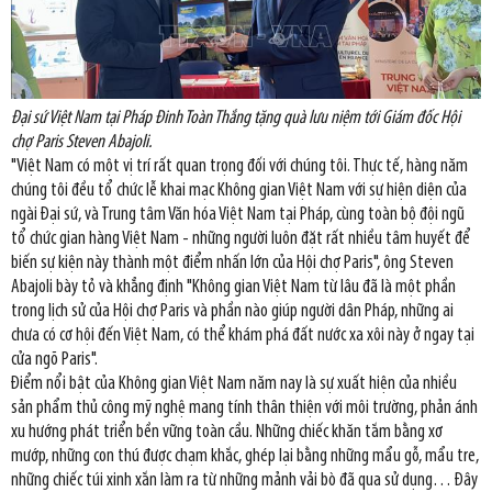
Đại sứ Việt Nam tại Pháp Đinh Toàn Thắng tặng quà lưu niệm tới Giám đốc Hội
chợ Paris Steven Abajoli.
"Việt Nam có một vị trí rất quan trọng đối với chúng tôi. Thực tế, hàng năm
chúng tôi đều tổ chức lễ khai mạc Không gian Việt Nam với sự hiện diện của
ngài Đại sứ, và Trung tâm Văn hóa Việt Nam tại Pháp, cùng toàn bộ đội ngũ
tổ chức gian hàng Việt Nam - những người luôn đặt rất nhiều tâm huyết để
biến sự kiện này thành một điểm nhấn lớn của Hội chợ Paris", ông Steven
Abajoli bày tỏ và khẳng định "Không gian Việt Nam từ lâu đã là một phần
trong lịch sử của Hội chợ Paris và phần nào giúp người dân Pháp, những ai
chưa có cơ hội đến Việt Nam, có thể khám phá đất nước xa xôi này ở ngay tại
cửa ngõ Paris".
Điểm nổi bật của Không gian Việt Nam năm nay là sự xuất hiện của nhiều
sản phẩm thủ công mỹ nghệ mang tính thân thiện với môi trường, phản ánh
xu hướng phát triển bền vững toàn cầu. Những chiếc khăn tắm bằng xơ
mướp, những con thú được chạm khắc, ghép lại bằng những mẩu gỗ, mẩu tre,
những chiếc túi xinh xắn làm ra từ những mảnh vải bò đã qua sử dụng… Đây