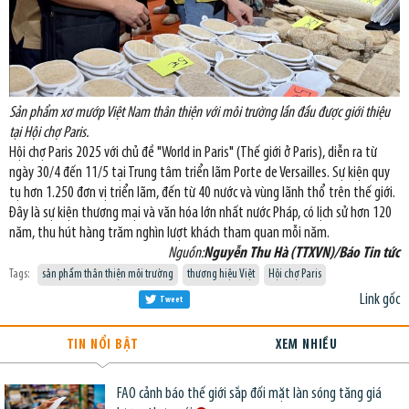
Sản phẩm xơ mướp Việt Nam thân thiện với môi trường lần đầu được giới thiệu
tại Hội chợ Paris.
Hội chợ Paris 2025 với chủ đề "World in Paris" (Thế giới ở Paris), diễn ra từ
ngày 30/4 đến 11/5 tại Trung tâm triển lãm Porte de Versailles. Sự kiện quy
tụ hơn 1.250 đơn vị triển lãm, đến từ 40 nước và vùng lãnh thổ trên thế giới.
Đây là sự kiện thương mại và văn hóa lớn nhất nước Pháp, có lịch sử hơn 120
năm, thu hút hàng trăm nghìn lượt khách tham quan mỗi năm.
Nguồn:
Nguyễn Thu Hà (TTXVN)/Báo Tin tức
Tags:
sản phẩm thân thiện môi trường
thương hiệu Việt
Hội chợ Paris
Link gốc
Tweet
TIN NỔI BẬT
XEM NHIỀU
FAO cảnh báo thế giới sắp đối mặt làn sóng tăng giá