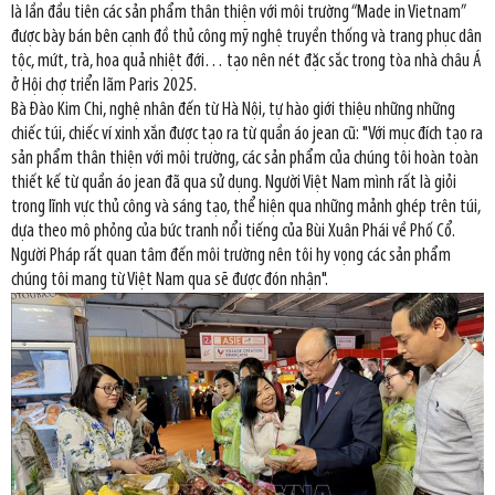
là lần đầu tiên các sản phẩm thân thiện với môi trường “Made in Vietnam”
được bày bán bên cạnh đồ thủ công mỹ nghệ truyền thống và trang phục dân
tộc, mứt, trà, hoa quả nhiệt đới… tạo nên nét đặc sắc trong tòa nhà châu Á
ở Hội chợ triển lãm Paris 2025.
Bà Đào Kim Chi, nghệ nhân đến từ Hà Nội, tự hào giới thiệu những những
chiếc túi, chiếc ví xinh xắn được tạo ra từ quần áo jean cũ: "Với mục đích tạo ra
sản phẩm thân thiện với môi trường, các sản phẩm của chúng tôi hoàn toàn
thiết kế từ quần áo jean đã qua sử dụng. Người Việt Nam mình rất là giỏi
trong lĩnh vực thủ công và sáng tạo, thể hiện qua những mảnh ghép trên túi,
dựa theo mô phỏng của bức tranh nổi tiếng của Bùi Xuân Phái về Phố Cổ.
Người Pháp rất quan tâm đến môi trường nên tôi hy vọng các sản phẩm
chúng tôi mang từ Việt Nam qua sẽ được đón nhận".