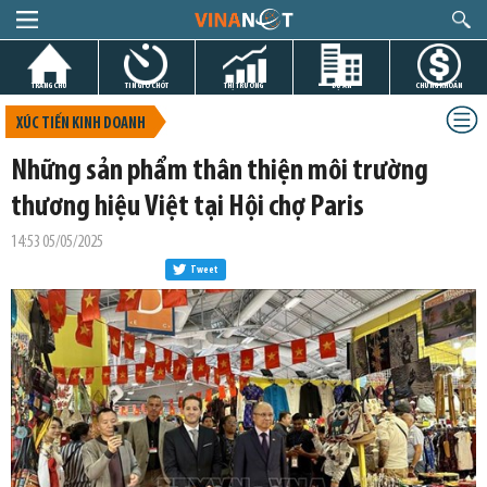
TRANG CHỦ
TIN GIỜ CHÓT
THỊ TRƯỜNG
DỰ ÁN
CHỨNG KHOÁN
XÚC TIẾN KINH DOANH
Những sản phẩm thân thiện môi trường
thương hiệu Việt tại Hội chợ Paris
14:53 05/05/2025
Tweet