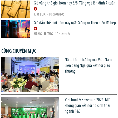
Giá vàng thế giới hôm nay 6/8: Tăng vọt lên đỉnh 7 tuần
KIM LOẠI
- 10 giờ trước
Giá dầu thế giới hôm nay 6/8: Giằng co theo biên độ hẹp
NĂNG LƯỢNG
- 10 giờ trước
CÙNG CHUYÊN MỤC
Nâng tầm thương mại Việt Nam -
Liên bang Nga qua kết nối giao
thương
Vietfood & Beverage 2026: Mở
không gian kết nối hệ sinh thái
ngành F&B