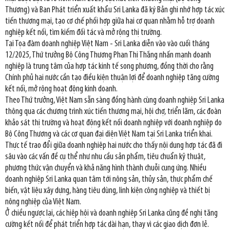
Thương) và Ban Phát triển xuất khẩu Sri Lanka đã ký Bản ghi nhớ hợp tác xúc
tiến thương mại, tạo cơ chế phối hợp giữa hai cơ quan nhằm hỗ trợ doanh
nghiệp kết nối, tìm kiếm đối tác và mở rộng thị trường.
Tại Tọa đàm doanh nghiệp Việt Nam - Sri Lanka diễn vào vào cuối tháng
12/2025, Thứ trưởng Bộ Công Thương Phan Thị Thắng nhấn mạnh doanh
nghiệp là trung tâm của hợp tác kinh tế song phương, đồng thời cho rằng
Chính phủ hai nước cần tạo điều kiện thuận lợi để doanh nghiệp tăng cường
kết nối, mở rộng hoạt động kinh doanh.
Theo Thứ trưởng, Việt Nam sẵn sàng đồng hành cùng doanh nghiệp Sri Lanka
thông qua các chương trình xúc tiến thương mại, hội chợ, triển lãm, các đoàn
khảo sát thị trường và hoạt động kết nối doanh nghiệp với doanh nghiệp do
Bộ Công Thương và các cơ quan đại diện Việt Nam tại Sri Lanka triển khai.
Thực tế trao đổi giữa doanh nghiệp hai nước cho thấy nội dung hợp tác đã đi
sâu vào các vấn đề cụ thể như nhu cầu sản phẩm, tiêu chuẩn kỹ thuật,
phương thức vận chuyển và khả năng hình thành chuỗi cung ứng. Nhiều
doanh nghiệp Sri Lanka quan tâm tới nông sản, thủy sản, thực phẩm chế
biến, vật liệu xây dựng, hàng tiêu dùng, linh kiện công nghiệp và thiết bị
nông nghiệp của Việt Nam.
Ở chiều ngược lại, các hiệp hội và doanh nghiệp Sri Lanka cũng đề nghị tăng
cường kết nối để phát triển hợp tác dài hạn, thay vì các giao dịch đơn lẻ.