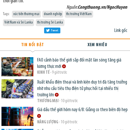
thời gian tới.
Nguồn:
Congthuong.vn/NgocHuyen
Tags:
xúc tiến thương mại
doanh nghiệp
thị trường Việt Nam
Việt Nam và Sri Lanka
thị trường Sri Lanka
Link gốc
Tweet
TIN NỔI BẬT
XEM NHIỀU
FAO cảnh báo thế giới sắp đối mặt làn sóng tăng giá
lương thực mới
KINH TẾ
- 9 giờ trước
Xuất khẩu điện thoại và linh kiện duy trì đà tăng trưởng
nhờ nhu cầu tiêu thụ điện tử phục hồi tại nhiều thị
trường lớn
THƯƠNG MẠI
- 10 giờ trước
Giá dầu thế giới hôm nay 6/8: Giằng co theo biên độ hẹp
NĂNG LƯỢNG
- 10 giờ trước