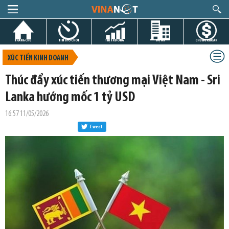
TRANG CHỦ
TIN GIỜ CHÓT
THỊ TRƯỜNG
DỰ ÁN
CHỨNG KHOÁN
XÚC TIẾN KINH DOANH
Thúc đẩy xúc tiến thương mại Việt Nam - Sri
Lanka hướng mốc 1 tỷ USD
16:57 11/05/2026
Tweet