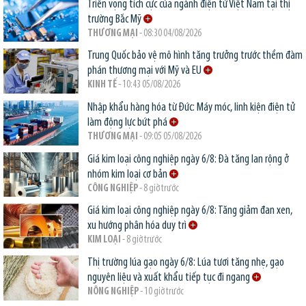
Triển vọng tích cực của ngành điện tử Việt Nam tại thị
trường Bắc Mỹ
THƯƠNG MẠI
- 08:30 04/08/2026
Trung Quốc bảo vệ mô hình tăng trưởng trước thềm đàm
phán thương mại với Mỹ và EU
KINH TẾ
- 10:43 05/08/2026
Nhập khẩu hàng hóa từ Đức: Máy móc, linh kiện điện tử
làm động lực bứt phá
THƯƠNG MẠI
- 09:05 05/08/2026
Giá kim loại công nghiệp ngày 6/8: Đà tăng lan rộng ở
nhóm kim loại cơ bản
CÔNG NGHIỆP
- 8 giờ trước
Giá kim loại công nghiệp ngày 6/8: Tăng giảm đan xen,
xu hướng phân hóa duy trì
KIM LOẠI
- 8 giờ trước
Thị trường lúa gạo ngày 6/8: Lúa tươi tăng nhẹ, gạo
nguyên liệu và xuất khẩu tiếp tục đi ngang
NÔNG NGHIỆP
- 10 giờ trước