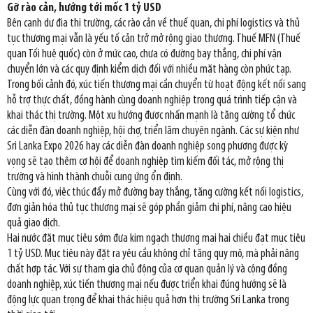
Gỡ rào cản, hướng tới mốc 1 tỷ USD
Bên cạnh dư địa thị trường, các rào cản về thuế quan, chi phí logistics và thủ
tục thương mại vẫn là yếu tố cản trở mở rộng giao thương. Thuế MFN (Thuế
quan Tối huệ quốc) còn ở mức cao, chưa có đường bay thẳng, chi phí vận
chuyển lớn và các quy định kiểm dịch đối với nhiều mặt hàng còn phức tạp.
Trong bối cảnh đó, xúc tiến thương mại cần chuyển từ hoạt động kết nối sang
hỗ trợ thực chất, đồng hành cùng doanh nghiệp trong quá trình tiếp cận và
khai thác thị trường. Một xu hướng được nhấn mạnh là tăng cường tổ chức
các diễn đàn doanh nghiệp, hội chợ, triển lãm chuyên ngành. Các sự kiện như
Sri Lanka Expo 2026 hay các diễn đàn doanh nghiệp song phương được kỳ
vọng sẽ tạo thêm cơ hội để doanh nghiệp tìm kiếm đối tác, mở rộng thị
trường và hình thành chuỗi cung ứng ổn định.
Cùng với đó, việc thúc đẩy mở đường bay thẳng, tăng cường kết nối logistics,
đơn giản hóa thủ tục thương mại sẽ góp phần giảm chi phí, nâng cao hiệu
quả giao dịch.
Hai nước đặt mục tiêu sớm đưa kim ngạch thương mại hai chiều đạt mục tiêu
1 tỷ USD. Mục tiêu này đặt ra yêu cầu không chỉ tăng quy mô, mà phải nâng
chất hợp tác. Với sự tham gia chủ động của cơ quan quản lý và cộng đồng
doanh nghiệp, xúc tiến thương mại nếu được triển khai đúng hướng sẽ là
động lực quan trọng để khai thác hiệu quả hơn thị trường Sri Lanka trong