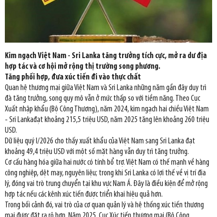
Kim ngạch Việt Nam - Sri Lanka tăng trưởng tích cực, mở ra dư địa
hợp tác và cơ hội mở rộng thị trường song phương.
Tăng phối hợp, đưa xúc tiến đi vào thực chất
Quan hệ thương mại giữa Việt Nam và Sri Lanka những năm gần đây duy trì
đà tăng trưởng, song quy mô vẫn ở mức thấp so với tiềm năng. Theo Cục
Xuất nhập khẩu (Bộ Công Thương), năm 2024, kim ngạch hai chiều Việt Nam
- Sri Lankađạt khoảng 215,5 triệu USD, năm 2025 tăng lên khoảng 260 triệu
USD.
Dữ liệu quý I/2026 cho thấy xuất khẩu của Việt Nam sang Sri Lanka đạt
khoảng 49,4 triệu USD với một số mặt hàng vẫn duy trì tăng trưởng.
Cơ cấu hàng hóa giữa hai nước có tính bổ trợ. Việt Nam có thế mạnh về hàng
công nghiệp, dệt may, nguyên liệu; trong khi Sri Lanka có lợi thế về vị trí địa
lý, đóng vai trò trung chuyển tại khu vực Nam Á. Đây là điều kiện để mở rộng
hợp tác nếu các kênh xúc tiến được triển khai hiệu quả hơn.
Trong bối cảnh đó, vai trò của cơ quan quản lý và hệ thống xúc tiến thương
mại được đặt ra rõ hơn. Năm 2025, Cục Xúc tiến thương mại (Bộ Công