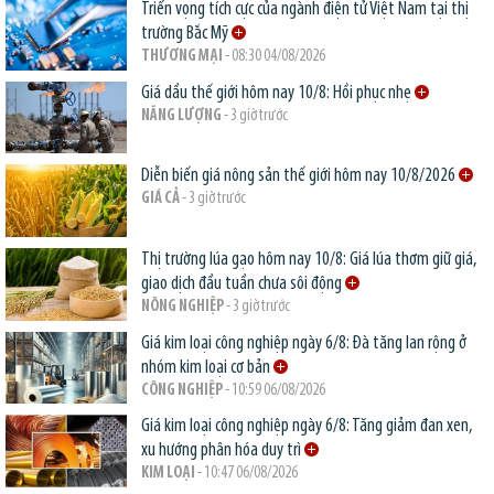
Triển vọng tích cực của ngành điện tử Việt Nam tại thị
trường Bắc Mỹ
THƯƠNG MẠI
- 08:30 04/08/2026
Giá dầu thế giới hôm nay 10/8: Hồi phục nhẹ
NĂNG LƯỢNG
- 3 giờ trước
Diễn biến giá nông sản thế giới hôm nay 10/8/2026
GIÁ CẢ
- 3 giờ trước
Thị trường lúa gạo hôm nay 10/8: Giá lúa thơm giữ giá,
giao dịch đầu tuần chưa sôi động
NÔNG NGHIỆP
- 3 giờ trước
Giá kim loại công nghiệp ngày 6/8: Đà tăng lan rộng ở
nhóm kim loại cơ bản
CÔNG NGHIỆP
- 10:59 06/08/2026
Giá kim loại công nghiệp ngày 6/8: Tăng giảm đan xen,
xu hướng phân hóa duy trì
KIM LOẠI
- 10:47 06/08/2026