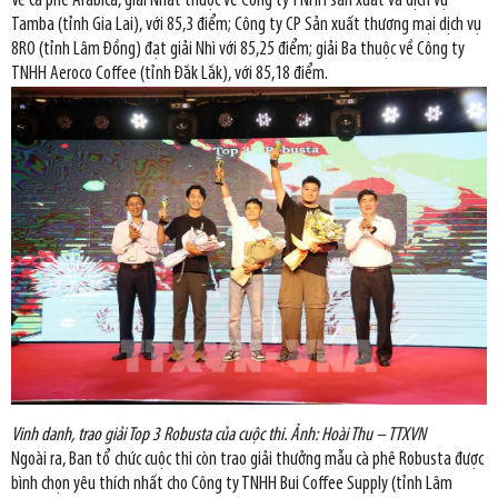
Về cà phê Arabica, giải Nhất thuộc về Công ty TNHH sản xuất và dịch vụ
Tamba (tỉnh Gia Lai), với 85,3 điểm; Công ty CP Sản xuất thương mại dịch vụ
8RO (tỉnh Lâm Đồng) đạt giải Nhì với 85,25 điểm; giải Ba thuộc về Công ty
TNHH Aeroco Coffee (tỉnh Đắk Lắk), với 85,18 điểm.
Vinh danh, trao giải Top 3 Robusta của cuộc thi. Ảnh: Hoài Thu – TTXVN
Ngoài ra, Ban tổ chức cuộc thi còn trao giải thưởng mẫu cà phê Robusta được
bình chọn yêu thích nhất cho Công ty TNHH Bui Coffee Supply (tỉnh Lâm