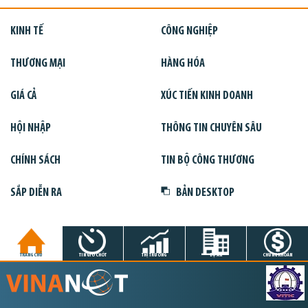
KINH TẾ
CÔNG NGHIỆP
THƯƠNG MẠI
HÀNG HÓA
GIÁ CẢ
XÚC TIẾN KINH DOANH
HỘI NHẬP
THÔNG TIN CHUYÊN SÂU
CHÍNH SÁCH
TIN BỘ CÔNG THƯƠNG
SẮP DIỄN RA
BẢN DESKTOP
TRANG CHỦ
TIN GIỜ CHÓT
THỊ TRƯỜNG
DỰ ÁN
CHỨNG KHOÁN