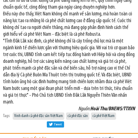
các con số đó là chất lượng cà phê đang nâng lên rõ rệt, quy trình ngày càng
chuẩn quốc tế, cộng đồng tham gia ngày càng chuyên nghiệp hơn.
Điều này cho thấy, Việt Nam không chỉ mạnh về sản lượng, mà hoàn toàn có
năng lực tạo ra những lô cà phê chất lượng cao ở đẳng cấp quốc tế. Cuộc thi
không chỉ tạo ra người chiến thắng, mà đang góp phần định hình cách thế
giới hiểu về cà phê Việt Nam - đặc biệt là cà phê Robusta.
"Tỉnh Đắk Lắk xác định, cà phê không chỉ là cây trồng chủ lực mà là một
ngành kinh tế chiến lược gắn với thương hiệu quốc gia. Với vai trò cơ quan bảo
trợ cuộc thi, UBND tỉnh cam kết tiếp tục đồng hành với Hiệp hội và cộng đồng
doanh nghiệp, hỗ trợ các sáng kiến nâng cao chất lượng và giá trị cà phê,
phát triển mạnh cà phê đặc sản và chế biến sâu, hỗ trợ nâng cao vị thế Chỉ
dẫn địa lý Cà phê Buôn Ma Thuột trên thị trường quốc tế. Và đặc biệt, UBND
tỉnh luôn ủng hộ các định hướng mang tính chiến lược nhằm đưa cà phê Việt
Nam bước sang một giai đoạn phát triển mới - dựa trên tri thức, tiêu chuẩn
và giá trị thực" - Phó Chủ tịch UBND tỉnh Đắk Lắk Nguyễn Thiên Văn nhấn
mạnh.
Nguồn:
Hoài Thu/BNEWS/TTXVN
Tags:
Vinh danh cà phê đặc sản Việt Nam
cà phê đặc sản
cà phê Việt Nam
Tweet