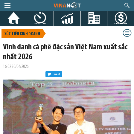
TRANG CHỦ
TIN GIỜ CHÓT
THỊ TRƯỜNG
DỰ ÁN
CHỨNG KHOÁN
XÚC TIẾN KINH DOANH
Vinh danh cà phê đặc sản Việt Nam xuất sắc
nhất 2026
16:02 30/04/2026
Tweet