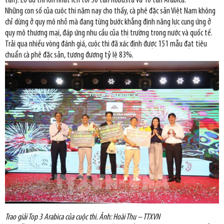
tấn). Lô dự thi lớn nhất lên tới 50 tấn Robusta và 10 tấn Arabica.
Những con số của cuộc thi năm nay cho thấy, cà phê đặc sản Việt Nam không
chỉ dừng ở quy mô nhỏ mà đang từng bước khẳng định năng lực cung ứng ở
quy mô thương mại, đáp ứng nhu cầu của thị trường trong nước và quốc tế.
Trải qua nhiều vòng đánh giá, cuộc thi đã xác định được 151 mẫu đạt tiêu
chuẩn cà phê đặc sản, tương đương tỷ lệ 83%.
Trao giải Top 3 Arabica của cuộc thi. Ảnh: Hoài Thu – TTXVN