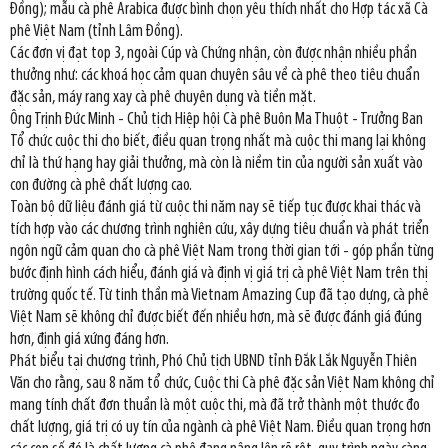
Đồng); mẫu cà phê Arabica được bình chọn yêu thích nhất cho Hợp tác xã Cà
phê Việt Nam (tỉnh Lâm Đồng).
Các đơn vị đạt top 3, ngoài Cúp và Chứng nhận, còn được nhận nhiều phần
thưởng như: các khoá học cảm quan chuyên sâu về cà phê theo tiêu chuẩn
đặc sản, máy rang xay cà phê chuyên dụng và tiền mặt.
Ông Trịnh Đức Minh - Chủ tịch Hiệp hội Cà phê Buôn Ma Thuột - Trưởng Ban
Tổ chức cuộc thi cho biết, điều quan trọng nhất mà cuộc thi mang lại không
chỉ là thứ hạng hay giải thưởng, mà còn là niềm tin của người sản xuất vào
con đường cà phê chất lượng cao.
Toàn bộ dữ liệu đánh giá từ cuộc thi năm nay sẽ tiếp tục được khai thác và
tích hợp vào các chương trình nghiên cứu, xây dựng tiêu chuẩn và phát triển
ngôn ngữ cảm quan cho cà phê Việt Nam trong thời gian tới - góp phần từng
bước định hình cách hiểu, đánh giá và định vị giá trị cà phê Việt Nam trên thị
trường quốc tế. Từ tinh thần mà Vietnam Amazing Cup đã tạo dựng, cà phê
Việt Nam sẽ không chỉ được biết đến nhiều hơn, mà sẽ được đánh giá đúng
hơn, định giá xứng đáng hơn.
Phát biểu tại chương trình, Phó Chủ tịch UBND tỉnh Đắk Lắk Nguyễn Thiên
Văn cho rằng, sau 8 năm tổ chức, Cuộc thi Cà phê đặc sản Việt Nam không chỉ
mang tính chất đơn thuần là một cuộc thi, mà đã trở thành một thước đo
chất lượng, giá trị có uy tín của ngành cà phê Việt Nam. Điều quan trọng hơn