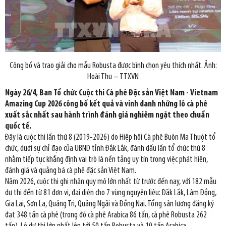
Công bố và trao giải cho mẫu Robusta được bình chọn yêu thích nhất. Ảnh:
Hoài Thu – TTXVN
Ngày 26/4, Ban Tổ chức Cuộc thi Cà phê Đặc sản Việt Nam - Vietnam
Amazing Cup 2026 công bố kết quả và vinh danh những lô cà phê
xuất sắc nhất sau hành trình đánh giá nghiêm ngặt theo chuẩn
quốc tế.
Đây là cuộc thi lần thứ 8 (2019-2026) do Hiệp hội Cà phê Buôn Ma Thuột tổ
chức, dưới sự chỉ đạo của UBND tỉnh Đắk Lắk, đánh dấu lần tổ chức thứ 8
nhằm tiếp tục khẳng định vai trò là nền tảng uy tín trong việc phát hiện,
đánh giá và quảng bá cà phê đặc sản Việt Nam.
Năm 2026, cuộc thi ghi nhận quy mô lớn nhất từ trước đến nay, với 182 mẫu
dự thi đến từ 81 đơn vị, đại diện cho 7 vùng nguyên liệu: Đắk Lắk, Lâm Đồng,
Gia Lai, Sơn La, Quảng Trị, Quảng Ngãi và Đồng Nai. Tổng sản lượng đăng ký
đạt 348 tấn cà phê (trong đó cà phê Arabica 86 tấn, cà phê Robusta 262