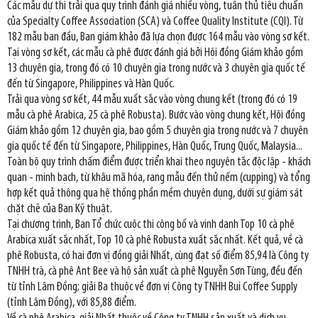
Các mẫu dự thi trải qua quy trình đánh giá nhiều vòng, tuân thủ tiêu chuẩn
của Specialty Coffee Association (SCA) và Coffee Quality Institute (CQI). Từ
182 mẫu ban đầu, Ban giám khảo đã lựa chọn được 164 mẫu vào vòng sơ kết.
Tại vòng sơ kết, các mẫu cà phê được đánh giá bởi Hội đồng Giám khảo gồm
13 chuyên gia, trong đó có 10 chuyên gia trong nước và 3 chuyên gia quốc tế
đến từ Singapore, Philippines và Hàn Quốc.
Trải qua vòng sơ kết, 44 mẫu xuất sắc vào vòng chung kết (trong đó có 19
mẫu cà phê Arabica, 25 cà phê Robusta). Bước vào vòng chung kết, Hội đồng
Giám khảo gồm 12 chuyên gia, bao gồm 5 chuyên gia trong nước và 7 chuyên
gia quốc tế đến từ Singapore, Philippines, Hàn Quốc, Trung Quốc, Malaysia...
Toàn bộ quy trình chấm điểm được triển khai theo nguyên tắc độc lập - khách
quan - minh bạch, từ khâu mã hóa, rang mẫu đến thử nếm (cupping) và tổng
hợp kết quả thông qua hệ thống phần mềm chuyên dụng, dưới sự giám sát
chặt chẽ của Ban Kỹ thuật.
Tại chương trình, Ban Tổ chức cuộc thi công bố và vinh danh Top 10 cà phê
Arabica xuất sắc nhất, Top 10 cà phê Robusta xuất sắc nhất. Kết quả, về cà
phê Robusta, có hai đơn vị đồng giải Nhất, cùng đạt số điểm 85,94 là Công ty
TNHH trà, cà phê Ant Bee và hộ sản xuất cà phê Nguyễn Sơn Tùng, đều đến
từ tỉnh Lâm Đồng; giải Ba thuộc về đơn vị Công ty TNHH Bui Coffee Supply
(tỉnh Lâm Đồng), với 85,88 điểm.