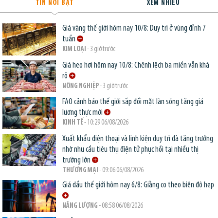
TIN NỔI BẬT
XEM NHIỀU
Giá vàng thế giới hôm nay 10/8: Duy trì ở vùng đỉnh 7
tuần
KIM LOẠI
- 3 giờ trước
Giá heo hơi hôm nay 10/8: Chênh lệch ba miền vẫn khá
rõ
NÔNG NGHIỆP
- 3 giờ trước
FAO cảnh báo thế giới sắp đối mặt làn sóng tăng giá
lương thực mới
KINH TẾ
- 10:29 06/08/2026
Xuất khẩu điện thoại và linh kiện duy trì đà tăng trưởng
nhờ nhu cầu tiêu thụ điện tử phục hồi tại nhiều thị
trường lớn
THƯƠNG MẠI
- 09:06 06/08/2026
Giá dầu thế giới hôm nay 6/8: Giằng co theo biên độ hẹp
NĂNG LƯỢNG
- 08:58 06/08/2026