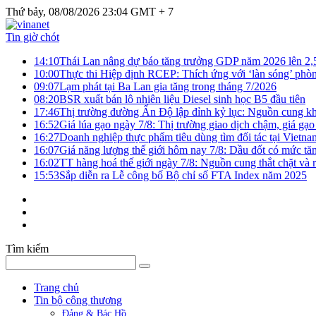
Thứ bảy, 08/08/2026 23:04 GMT + 7
Tin giờ chót
14:10
Thái Lan nâng dự báo tăng trưởng GDP năm 2026 lên 2
10:00
Thực thi Hiệp định RCEP: Thích ứng với ‘làn sóng’ phò
09:07
Lạm phát tại Ba Lan gia tăng trong tháng 7/2026
08:20
BSR xuất bán lô nhiên liệu Diesel sinh học B5 đầu tiên
17:46
Thị trường đường Ấn Độ lập đỉnh kỷ lục: Nguồn cung kha
16:52
Giá lúa gạo ngày 7/8: Thị trường giao dịch chậm, giá gạo
16:27
Doanh nghiệp thực phẩm tiêu dùng tìm đối tác tại Vietna
16:07
Giá năng lượng thế giới hôm nay 7/8: Dầu đốt có mức tăn
16:02
TT hàng hoá thế giới ngày 7/8: Nguồn cung thắt chặt và rủ
15:53
Sắp diễn ra Lễ công bố Bộ chỉ số FTA Index năm 2025
Tìm kiếm
Trang chủ
Tin bộ công thương
Đảng & Bác Hồ