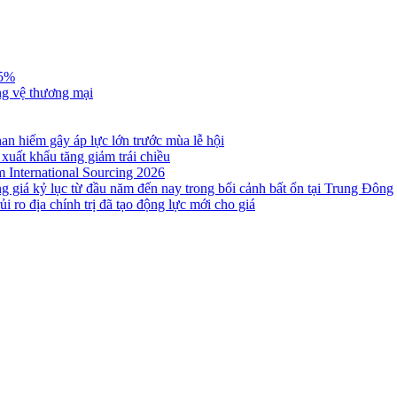
,5%
ng vệ thương mại
n hiếm gây áp lực lớn trước mùa lễ hội
 xuất khẩu tăng giảm trái chiều
m International Sourcing 2026
g giá kỷ lục từ đầu năm đến nay trong bối cảnh bất ổn tại Trung Đông
i ro địa chính trị đã tạo động lực mới cho giá