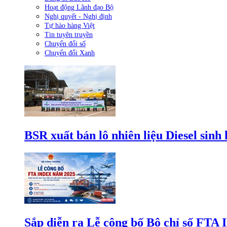
Hoạt động Lãnh đạo Bộ
Nghị quyết - Nghị định
Tự hào hàng Việt
Tin tuyên truyền
Chuyển đổi số
Chuyển đổi Xanh
BSR xuất bán lô nhiên liệu Diesel sinh
Sắp diễn ra Lễ công bố Bộ chỉ số FTA