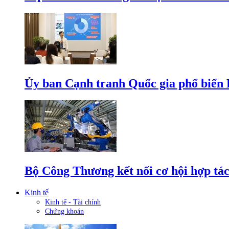
Ủy ban Cạnh tranh Quốc gia phổ biến L
Bộ Công Thương kết nối cơ hội hợp tác
Kinh tế
Kinh tế - Tài chính
Chứng khoán