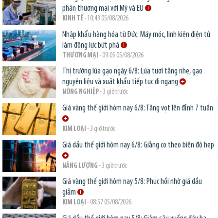
phán thương mại với Mỹ và EU
KINH TẾ
- 10:43 05/08/2026
Nhập khẩu hàng hóa từ Đức: Máy móc, linh kiện điện tử
làm động lực bứt phá
THƯƠNG MẠI
- 09:05 05/08/2026
Thị trường lúa gạo ngày 6/8: Lúa tươi tăng nhẹ, gạo
nguyên liệu và xuất khẩu tiếp tục đi ngang
NÔNG NGHIỆP
- 3 giờ trước
Giá vàng thế giới hôm nay 6/8: Tăng vọt lên đỉnh 7 tuần
KIM LOẠI
- 3 giờ trước
Giá dầu thế giới hôm nay 6/8: Giằng co theo biên độ hẹp
NĂNG LƯỢNG
- 3 giờ trước
Giá vàng thế giới hôm nay 5/8: Phục hồi nhờ giá dầu
giảm
KIM LOẠI
- 08:57 05/08/2026