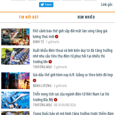
Link gốc
Tweet
TIN NỔI BẬT
XEM NHIỀU
FAO cảnh báo thế giới sắp đối mặt làn sóng tăng giá
lương thực mới
KINH TẾ
- 1 giờ trước
Xuất khẩu điện thoại và linh kiện duy trì đà tăng trưởng
nhờ nhu cầu tiêu thụ điện tử phục hồi tại nhiều thị
trường lớn
THƯƠNG MẠI
- 3 giờ trước
Giá dầu thế giới hôm nay 6/8: Giằng co theo biên độ hẹp
NĂNG LƯỢNG
- 3 giờ trước
Triển vọng tích cực của ngành điện tử Việt Nam tại thị
trường Bắc Mỹ
THƯƠNG MẠI
- 08:30 04/08/2026
Trung Quốc bảo vệ mô hình tăng trưởng trước thềm đàm