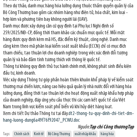
Theo dự thảo, danh mục hàng hóa lưỡng dụng thuộc thầm quyền quản lý của
Bộ Công Thương bao gồm các nhóm hàng như điện tử, hóa chất, kim loại -
hợp kim và phương tiện bay không người lái (UAV).
Danh mục được xây dựng căn cứ quy định tại Phụ lục I Nghị định số
259/2025/NĐ-CP, đồng thời tham khảo các chuẩn mực quốc tế. Mỗi mặt
hàng được quy định kèm mã HS, đặc điểm kỹ thuật, công nghệ. Danh mục
cũng kèm theo mã phân loại kiểm soát xuất khẩu (ECCN) chỉ có mục đích
tham chiếu, tạo thuận lợi cho doanh nghiệp trong việc xác định đổi tượng
quản lý và bảo đảm tính tương thích với thông lệ quốc tế.
Thông tư không quy định thủ tục hành chính mới, không phát sinh điều kiện
đầu tư, kinh doanh.
Việc xây dựng Thông tư góp phần hoàn thiện khuôn khổ pháp lý về kiểm soát
thương mại chiến lược, nâng cao hiệu quả quản lý nhà nước đổi với hàng hóa
lưỡng dụng, đồng thời tạo thuận lợi cho hoạt động xuất nhập khẩu hợp pháp
của doanh nghiệp, đáp ứng yêu cầu thực thi các cam kết quốc tề của Việt
Nam trong lĩnh vực kiểm soát phổ biển vũ khí hủy diệt hàng loạt.
Xem chi tiết Dự thảo Thông tư tại đây.
dt2-thong-tu-quy-dinh-chi-tiet-dm-
hang-luong-dung6a49f76f92047_PCWU.doc
Nguồn:
Tạp chí Công thươngTạp
Tags:
Chính sách
Kinh tế
Bộ Công Thương
xuất nhập khẩu
hàng hóa