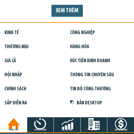
XEM THÊM
KINH TẾ
CÔNG NGHIỆP
THƯƠNG MẠI
HÀNG HÓA
GIÁ CẢ
XÚC TIẾN KINH DOANH
HỘI NHẬP
THÔNG TIN CHUYÊN SÂU
CHÍNH SÁCH
TIN BỘ CÔNG THƯƠNG
SẮP DIỄN RA
BẢN DESKTOP
TRANG CHỦ
TIN GIỜ CHÓT
THỊ TRƯỜNG
DỰ ÁN
CHỨNG KHOÁN