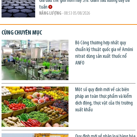
Giá dầu thế giới hôm nay 5/8: Giảm sâu xuống đáy ba
tuần
NĂNG LƯỢNG
- 08:53 05/08/2026
CÙNG CHUYÊN MỤC
Bộ Công thương hợp nhất quy
chuẩn kỹ thuật quốc gia về Amôni
nitrat dùng sản xuất thuốc nổ
ANFO
Một số quy định mới về các biện
pháp an toàn thực phẩm và kiểm
dịch động, thực vật của thị trường
xuất khẩu
Quy định mới về phân loại hàng hóa