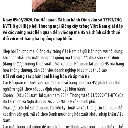
Ngày 05/06/2026, Cục Hải quan đã ban hành Công văn số 17192/CHQ-
NVTHQ gửi Hiệp hội Thương mại Giống cây trồng Việt Nam giải đáp
về các vướng mắc liên quan đến việc áp mã HS và chính sách thuế
đối với mặt hàng hạt giống nhập khẩu.
Hiệp hội Thương mại Giống cây trồng Việt Nam đã gửi kiến nghị với nội dung:
Khi nhập khẩu các mặt hàng hạt giống mà trong nước chưa sản xuất được
(đáng lẽ được hưởng thuế suất 0%), cơ quan Hải quan lại áp mã HS của hàng
hóa thông thường, dẫn đến việc doanh nghiệp bị áp mức thuế cao.
Đối với công tác phân loại hàng hóa và áp mã HS
Cục Hải quan cho biết việc xác định mã số hàng hóa (mã HS) phải tuân thủ
nghiêm ngặt theo các quy định pháp luật hiện hành:
Khoản 1 Điều 26 Luật Hải quan năm 2014; Thông tư số 31/2022/TT-BTC của
Bộ Tài chính và Nghị định số 26/2023/NĐ-CP của Chính phủ.
Phải dựa trên hồ sơ hải quan, tài liệu kỹ thuật và các thông tin liên quan để
xác định tên gọi, mã số theo Danh mục hàng hóa xuất khẩu, nhập khẩu Việt
Nam.
Các mặt hàng hạt giống để gieo trồng tùy thuộc vào từng loại cụ thể có thể