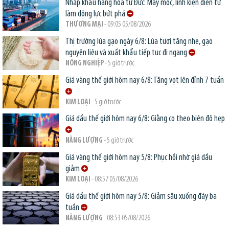
Nhập khẩu hàng hóa từ Đức: Máy móc, linh kiện điện tử
làm động lực bứt phá
THƯƠNG MẠI
- 09:05 05/08/2026
Thị trường lúa gạo ngày 6/8: Lúa tươi tăng nhẹ, gạo
nguyên liệu và xuất khẩu tiếp tục đi ngang
NÔNG NGHIỆP
- 5 giờ trước
Giá vàng thế giới hôm nay 6/8: Tăng vọt lên đỉnh 7 tuần
KIM LOẠI
- 5 giờ trước
Giá dầu thế giới hôm nay 6/8: Giằng co theo biên độ hẹp
NĂNG LƯỢNG
- 5 giờ trước
Giá vàng thế giới hôm nay 5/8: Phục hồi nhờ giá dầu
giảm
KIM LOẠI
- 08:57 05/08/2026
Giá dầu thế giới hôm nay 5/8: Giảm sâu xuống đáy ba
tuần
NĂNG LƯỢNG
- 08:53 05/08/2026