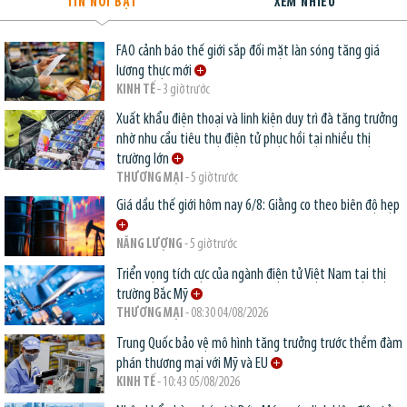
TIN NỔI BẬT
XEM NHIỀU
FAO cảnh báo thế giới sắp đối mặt làn sóng tăng giá
lương thực mới
KINH TẾ
- 3 giờ trước
Xuất khẩu điện thoại và linh kiện duy trì đà tăng trưởng
nhờ nhu cầu tiêu thụ điện tử phục hồi tại nhiều thị
trường lớn
THƯƠNG MẠI
- 5 giờ trước
Giá dầu thế giới hôm nay 6/8: Giằng co theo biên độ hẹp
NĂNG LƯỢNG
- 5 giờ trước
Triển vọng tích cực của ngành điện tử Việt Nam tại thị
trường Bắc Mỹ
THƯƠNG MẠI
- 08:30 04/08/2026
Trung Quốc bảo vệ mô hình tăng trưởng trước thềm đàm
phán thương mại với Mỹ và EU
KINH TẾ
- 10:43 05/08/2026