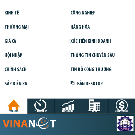
KINH TẾ
CÔNG NGHIỆP
THƯƠNG MẠI
HÀNG HÓA
GIÁ CẢ
XÚC TIẾN KINH DOANH
HỘI NHẬP
THÔNG TIN CHUYÊN SÂU
CHÍNH SÁCH
TIN BỘ CÔNG THƯƠNG
SẮP DIỄN RA
BẢN DESKTOP
TRANG CHỦ
TIN GIỜ CHÓT
THỊ TRƯỜNG
DỰ ÁN
CHỨNG KHOÁN