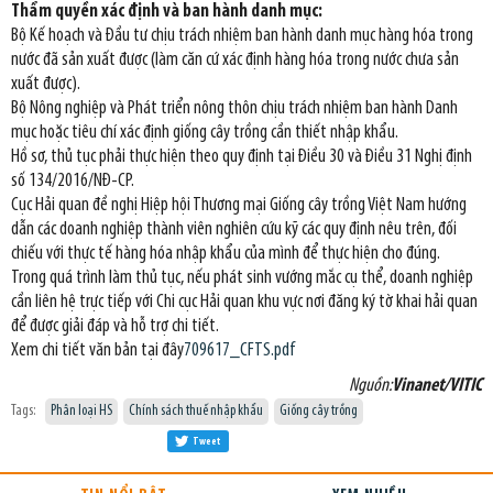
Thẩm quyền xác định và ban hành danh mục:
Bộ Kế hoạch và Đầu tư chịu trách nhiệm ban hành danh mục hàng hóa trong
nước đã sản xuất được (làm căn cứ xác định hàng hóa trong nước chưa sản
xuất được).
Bộ Nông nghiệp và Phát triển nông thôn chịu trách nhiệm ban hành Danh
mục hoặc tiêu chí xác định giống cây trồng cần thiết nhập khẩu.
Hồ sơ, thủ tục phải thực hiện theo quy định tại Điều 30 và Điều 31 Nghị định
số 134/2016/NĐ-CP.
Cục Hải quan đề nghị Hiệp hội Thương mại Giống cây trồng Việt Nam hướng
dẫn các doanh nghiệp thành viên nghiên cứu kỹ các quy định nêu trên, đối
chiếu với thực tế hàng hóa nhập khẩu của mình để thực hiện cho đúng.
Trong quá trình làm thủ tục, nếu phát sinh vướng mắc cụ thể, doanh nghiệp
cần liên hệ trực tiếp với Chi cục Hải quan khu vực nơi đăng ký tờ khai hải quan
để được giải đáp và hỗ trợ chi tiết.
Xem chi tiết văn bản tại đây
709617_CFTS.pdf
Nguồn:
Vinanet/VITIC
Tags:
Phân loại HS
Chính sách thuế nhập khẩu
Giống cây trồng
Tweet