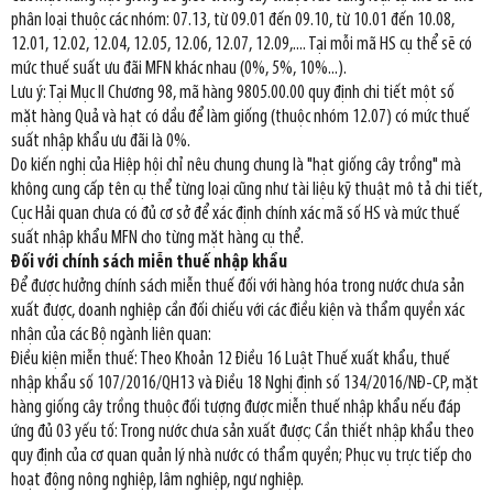
phân loại thuộc các nhóm: 07.13, từ 09.01 đến 09.10, từ 10.01 đến 10.08,
12.01, 12.02, 12.04, 12.05, 12.06, 12.07, 12.09,.... Tại mỗi mã HS cụ thể sẽ có
mức thuế suất ưu đãi MFN khác nhau (0%, 5%, 10%...).
Lưu ý: Tại Mục II Chương 98, mã hàng 9805.00.00 quy định chi tiết một số
mặt hàng Quả và hạt có dầu để làm giống (thuộc nhóm 12.07) có mức thuế
suất nhập khẩu ưu đãi là 0%.
Do kiến nghị của Hiệp hội chỉ nêu chung chung là "hạt giống cây trồng" mà
không cung cấp tên cụ thể từng loại cũng như tài liệu kỹ thuật mô tả chi tiết,
Cục Hải quan chưa có đủ cơ sở để xác định chính xác mã số HS và mức thuế
suất nhập khẩu MFN cho từng mặt hàng cụ thể.
Đối với chính sách miễn thuế nhập khẩu
Để được hưởng chính sách miễn thuế đối với hàng hóa trong nước chưa sản
xuất được, doanh nghiệp cần đối chiếu với các điều kiện và thẩm quyền xác
nhận của các Bộ ngành liên quan:
Điều kiện miễn thuế: Theo Khoản 12 Điều 16 Luật Thuế xuất khẩu, thuế
nhập khẩu số 107/2016/QH13 và Điều 18 Nghị định số 134/2016/NĐ-CP, mặt
hàng giống cây trồng thuộc đối tượng được miễn thuế nhập khẩu nếu đáp
ứng đủ 03 yếu tố: Trong nước chưa sản xuất được; Cần thiết nhập khẩu theo
quy định của cơ quan quản lý nhà nước có thẩm quyền; Phục vụ trực tiếp cho
hoạt động nông nghiệp, lâm nghiệp, ngư nghiệp.