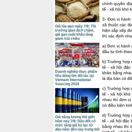
chính quyền địa
tế - xã hội khó 
3- Đơn vị hành 
xã thuộc các đị
Giá lúa gạo ngày 7/8: Thị
hiện sắp xếp đơ
trường giao dịch chậm,
giá gạo xuất khẩu tăng
thì xác định nh
giảm trái chiều
a) Đơn vị hành 
đầu tư tính the
b) Trường hợp s
tế - xã hội đặc
Doanh nghiệp thực phẩm
khăn bằng nhau
tiêu dùng tìm đối tác tại
là địa bàn có đi
Vietnam International
Sourcing 2026
c) Trường hợp s
tế - xã hội kh
nhau thì đơn vị
có điều kiện kin
d) Trường hợp s
Giá năng lượng thế giới
tế - xã hội đặc
hôm nay 7/8: Dầu đốt có
mức tăng giá kỷ lục từ
bằng nhau thì đ
đầu năm đến nay trong bối
kinh tế - xã hội