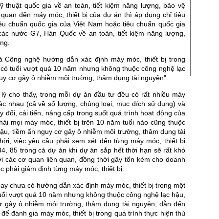
US Sug
ỹ thuật quốc gia về an toàn, tiết kiệm năng lượng, bảo vệ
 quan đến máy móc, thiết bị của dự án thì áp dụng chỉ tiêu
US Cott
tiêu chuẩn quốc gia của Việt Nam hoặc tiêu chuẩn quốc gia
London
các nước G7, Hàn Quốc về an toàn, tiết kiệm năng lượng,
ng.
US Coc
 Công nghệ hướng dẫn xác định máy móc, thiết bị trong
Rough 
c có tuổi vượt quá 10 năm nhưng không thuộc công nghệ lạc
uy cơ gây ô nhiễm môi trường, thâm dụng tài nguyên".
Nguồn Fi
 lý cho thấy, trong mỗi dự án đầu tư đều có rất nhiều máy
hác nhau (cả về số lượng, chủng loại, mục đích sử dụng) và
y đổi, cải tiến, nâng cấp trong suốt quá trình hoạt động của
hải mọi máy móc, thiết bị trên 10 năm tuổi nào cũng thuộc
ậu, tiềm ẩn nguy cơ gây ô nhiễm môi trường, thâm dụng tài
hời, việc yêu cầu phải xem xét đến từng máy móc, thiết bị
, 85 trong cả dự án khi dự án sắp hết thời hạn sẽ rất khó
ới các cơ quan liên quan, đồng thời gây tốn kém cho doanh
ệc phải giám định từng máy móc, thiết bị.
ay chưa có hướng dẫn xác định máy móc, thiết bị trong một
tuổi vượt quá 10 năm nhưng không thuộc công nghệ lạc hậu,
ơ gây ô nhiễm môi trường, thâm dụng tài nguyên; dẫn đến
để đánh giá máy móc, thiết bị trong quá trình thực hiện thủ