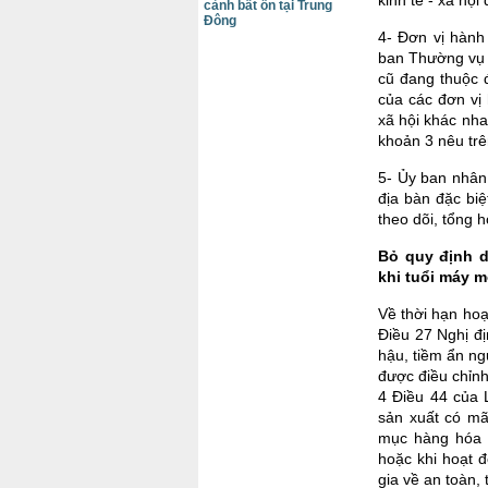
cảnh bất ổn tại Trung
Đông
4- Đơn vị hành
ban Thường vụ Q
cũ đang thuộc đ
của các đơn vị 
xã hội khác nha
khoản 3 nêu trê
5- Ủy ban nhân 
địa bàn đặc biệ
theo dõi, tổng 
Bỏ quy định d
khi tuổi máy 
Về thời hạn hoạ
Điều 27 Nghị đ
hậu, tiềm ẩn n
được điều chỉnh
4 Điều 44 của 
sản xuất có m
mục hàng hóa 
hoặc khi hoạt 
gia về an toàn,