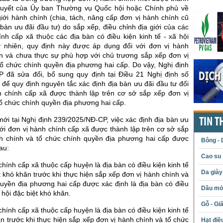
quyết của Ủy ban Thường vụ Quốc hội hoặc Chính phủ về
giới hành chính (chia, tách, nâng cấp đơn vị hành chính cũ
bàn ưu đãi đầu tư) do sắp xếp, điều chỉnh địa giới của các
nh cấp xã thuộc các địa bàn có điều kiện kinh tế - xã hội
 nhiên, quy định này được áp dụng đối với đơn vị hành
n và chưa thực sự phù hợp với chủ trương sắp xếp đơn vị
tổ chức chính quyền địa phương hai cấp. Do vậy, Nghị định
 đã sửa đổi, bổ sung quy định tại Điều 21 Nghị định số
để quy định nguyên tắc xác định địa bàn ưu đãi đầu tư đối
h chính cấp xã được thành lập trên cơ sở sắp xếp đơn vị
ổ chức chính quyền địa phương hai cấp.
ới tại Nghị định 239/2025/NĐ-CP, việc xác định địa bàn ưu
TIN T
với đơn vị hành chính cấp xã được thành lập trên cơ sở sắp
h chính và tổ chức chính quyền địa phương hai cấp được
Bông - 
au:
Cao su
chính cấp xã thuộc cấp huyện là địa bàn có điều kiện kinh tế
Da giày
ệt khó khăn trước khi thực hiện sắp xếp đơn vị hành chính và
quyền địa phương hai cấp được xác định là địa bàn có điều
Dầu mỏ 
ã hội đặc biệt khó khăn.
Gỗ - Gi
chính cấp xã thuộc cấp huyện là địa bàn có điều kiện kinh tế
ăn trước khi thực hiện sắp xếp đơn vị hành chính và tổ chức
Hạt điề