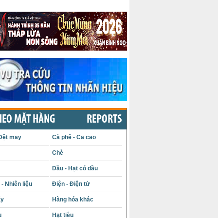
HEO MẶT HÀNG
REPORTS
Dệt may
Cà phê - Ca cao
Chè
Dầu - Hạt có dầu
- Nhiên liệu
Điện - Điện tử
ấy
Hàng hóa khác
u
Hạt tiêu