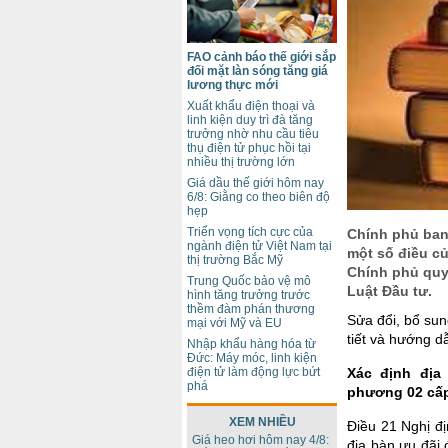
FAO cảnh báo thế giới sắp
đối mặt làn sóng tăng giá
lương thực mới
Xuất khẩu điện thoại và
linh kiện duy trì đà tăng
trưởng nhờ nhu cầu tiêu
thụ điện tử phục hồi tại
nhiều thị trường lớn
Giá dầu thế giới hôm nay
6/8: Giằng co theo biên độ
hẹp
Triển vọng tích cực của
Chính phủ ban
ngành điện tử Việt Nam tại
một số điều c
thị trường Bắc Mỹ
Chính phủ quy 
Trung Quốc bảo vệ mô
Luật Đầu tư.
hình tăng trưởng trước
thềm đàm phán thương
Sửa đổi, bổ sun
mại với Mỹ và EU
tiết và hướng d
Nhập khẩu hàng hóa từ
Đức: Máy móc, linh kiện
Xác định địa
điện tử làm động lực bứt
phá
phương 02 cấ
XEM NHIỀU
Điều 21 Nghị đ
Giá heo hơi hôm nay 4/8:
địa bàn ưu đãi