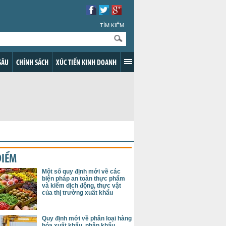
TÌM KIẾM
SÂU
CHÍNH SÁCH
XÚC TIẾN KINH DOANH
ĐIỂM
Một số quy định mới về các
biện pháp an toàn thực phẩm
và kiểm dịch động, thực vật
của thị trường xuất khẩu
Quy định mới về phân loại hàng
hóa xuất khẩu, nhập khẩu