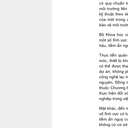
có quy chuẩn k
môi trường liên
kỹ thuật theo 
của một trong 
bảo vệ môi trườ
Bộ Khoa học và
một số lĩnh vự
hậu, tiềm ẩn ng
Thực tiễn quản
móc, thiết bị k
có thể được tha
dự án; không p
công nghệ lạc h
nguyên. Đồng t
thuộc Chương 84
thực hiện đối v
nghiệp trong vi
Mặt khác, đến n
số lĩnh vực có 
tiềm ẩn nguy c
không có cơ sở 