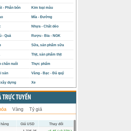
t - Phân bón
Kim loại màu
ạo
Mía - Đường
c
Nhựa - Chất dẻo
ủ - Quả
Rượu - Bia - NGK
p
Sữa, sản phẩm sữa
á
Thịt, sản phẩm thịt
 chăn nuôi
Thực phẩm
i sản
Vàng - Bạc - Đá quý
u xây dựng
Xe
Ả TRỰC TUYẾN
hóa
Vàng
Tỷ giá
 hàng
Giá USD
Thay đổi