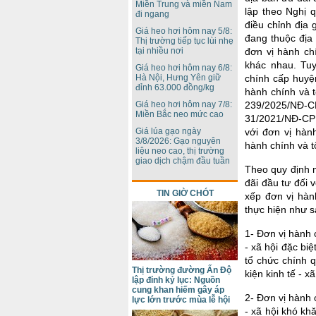
Miền Trung và miền Nam
lập theo Nghị 
đi ngang
điều chỉnh địa 
Giá heo hơi hôm nay 5/8:
đang thuộc địa 
Thị trường tiếp tục lùi nhẹ
đơn vị hành chí
tại nhiều nơi
khác nhau. Tuy
Giá heo hơi hôm nay 6/8:
chính cấp huyệ
Hà Nội, Hưng Yên giữ
đỉnh 63.000 đồng/kg
hành chính và 
239/2025/NĐ-CP
Giá heo hơi hôm nay 7/8:
Miền Bắc neo mức cao
31/2021/NĐ-CP 
với đơn vị hàn
Giá lúa gạo ngày
3/8/2026: Gạo nguyên
hành chính và t
liệu neo cao, thị trường
giao dịch chậm đầu tuần
Theo quy định m
đãi đầu tư đối 
TIN GIỜ CHÓT
xếp đơn vị hàn
thực hiện như s
1- Đơn vị hành 
- xã hội đặc bi
tổ chức chính 
Thị trường đường Ấn Độ
kiện kinh tế - x
lập đỉnh kỷ lục: Nguồn
cung khan hiếm gây áp
2- Đơn vị hành 
lực lớn trước mùa lễ hội
- xã hội khó kh