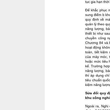
tục gia hạn thờ
Để khắc phục n
sung điểm b kh
quy định về má
quản lý theo qu
năng lượng, bả
thiết bị như sa
chuyền công n
Chương 84 và 8
hoạt động khôn
toàn, tiết kiệ
của máy móc, th
hoặc mức tiêu h
kế. Trường hợp 
năng lượng, bả
thì áp dụng chỉ
tiêu chuẩn quốc
kiệm năng lượng
Sửa đổi quy đ
khu công nghi
Ngoài ra, Nghị