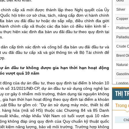
Gold
Silver
 chính cấp xã mới được thành lập theo Nghị quyết của Ủy
uốc hội trên cơ sở chia, tách, nâng cấp đơn vị hành chính
Copper
ịa bàn ưu đãi đầu tư hoặc do sắp xếp, điều chỉnh địa giới
hành chính cấp xã thuộc các địa bàn có điều kiện kinh tế -
Platinu
u thực hiện xác định địa bàn ưu đãi đầu tư theo quy định tại
n.
Palladi
Crude O
dân cấp tỉnh xác định và công bố địa bàn ưu đãi đầu tư và
t ưu đãi đầu tư cấp xã và gửi thông tin về Bộ Tài chính để
Brent Oi
hợp.
Natural
ự án đầu tư không được gia hạn thời hạn hoạt động
móc vượt quá 10 năm
Gasoli
t động của dự án đầu tư, theo quy định tại điểm b khoản 10
London 
ịnh số 31/2021/NĐ-CP, dự án đầu tư sử dụng công nghệ lạc
US Whe
THỊ 
guy cơ gây ô nhiễm môi trường, thâm dụng tài nguyên không
, gia hạn thời hạn hoạt động theo quy định tại điểm a khoản
US Cor
Luật Đầu tư gồm có: "Dự án sử dụng máy móc, thiết bị để
Trong
ã hàng hóa (mã số HS) thuộc các Chương 84 và 85 Danh
US Soy
xuất khẩu, nhập khẩu Việt Nam có tuổi vượt quá 10 năm
US Coff
Chỉ
động không đáp ứng quy định của Quy chuẩn kỹ thuật quốc
 tiết kiệm năng lượng, bảo vệ môi trường. Trường hợp không