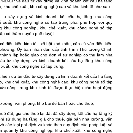
1/NĐ-CP về đầu tư xây dựng và kinh doanh kết cấu hạ tầng
, khu chế xuất, khu công nghệ cao và khu kinh tế như sau:
 tư xây dựng và kinh doanh kết cấu hạ tầng khu công
ế xuất, khu công nghệ số tập trung phải phù hợp với quy
g khu công nghiệp, khu chế xuất, khu công nghệ số tập
cấp có thẩm quyền phê duyệt.
 có điều kiện kinh tế - xã hội khó khăn, căn cứ vào điều kiện
 phương, Ủy ban nhân dân cấp tỉnh trình Thủ tướng Chính
 thành lập hoặc giao cho đơn vị sự nghiệp có thu làm nhà
ầu tư xây dựng và kinh doanh kết cấu hạ tầng khu công
 xuất, khu công nghệ số tập trung.
 hiện dự án đầu tư xây dựng và kinh doanh kết cấu hạ tầng
p, khu chế xuất, khu công nghệ cao, khu công nghệ số tập
hức năng trong khu kinh tế được thực hiện các hoạt động
 xưởng, văn phòng, kho bãi để bán hoặc cho thuê;
thuê đất, giá cho thuê lại đất đã xây dựng kết cấu hạ tầng kỹ
 phí sử dụng hạ tầng; giá cho thuê, giá bán nhà xưởng, văn
và các loại phí dịch vụ khác theo quy định của pháp luật và
n quản lý khu công nghiệp, khu chế xuất, khu công nghệ