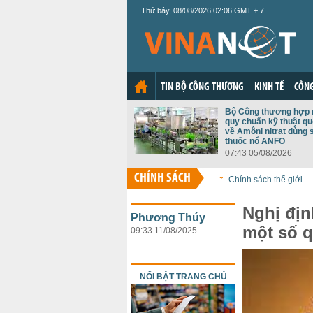
Thứ bảy, 08/08/2026 02:06 GMT + 7
TIN BỘ CÔNG THƯƠNG
KINH TẾ
CÔNG
Bộ Công thương hợp 
quy chuẩn kỹ thuật qu
về Amôni nitrat dùng 
thuốc nổ ANFO
07:43 05/08/2026
CHÍNH SÁCH
Chính sách thế giới
Nghị địn
Phương Thúy
một số q
09:33 11/08/2025
NỔI BẬT TRANG CHỦ