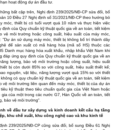
i hạn hoạt động dự án đầu tư.
hững bất cập trên, Nghị định 239/2025/NĐ-CP sửa đổi, bổ
oản 10 Điều 27 Nghị định số 31/2021/NĐ-CP theo hướng bỏ
y móc, thiết bị có tuổi vượt quá 10 năm và thực hiện việc
y định của Quy chuẩn kỹ thuật quốc gia về an toàn, tiết kiệm
o vệ môi trường hoặc công suất, hiệu suất của máy móc,
u: "Dự án sử dụng máy móc, thiết bị không bố trí thành dây
ghệ để sản xuất có mã hàng hóa (mã số HS) thuộc các
5 Danh mục hàng hóa xuất khẩu, nhập khẩu Việt Nam khi
g đáp ứng quy định của Quy chuẩn kỹ thuật quốc gia về an
m năng lượng, bảo vệ môi trường hoặc công suất, hiệu suất
iết bị còn dưới 85% so với công suất, hiệu suất thiết kế;
ao nguyên, vật liệu, năng lượng vượt quá 15% so với thiết
không có quy chuẩn kỹ thuật quốc gia về an toàn, tiết kiệm
o vệ môi trường liên quan đến máy móc, thiết bị của dự án
 tiêu kỹ thuật theo tiêu chuấn quốc gia của Việt Nam hoặc
 gia của một trong các nước G7, Hàn Quốc về an toàn, tiết
, bảo vệ môi trường".
ịnh về đầu tư xây dựng và kinh doanh kết cấu hạ tầng
ệp, khu chế xuất, khu công nghệ cao và khu kinh tế
 định 239/2025/NĐ-CP cũng sửa đổi, bổ sung Điều 61 Nghị