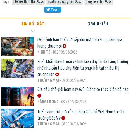
Tags:
FTA Việt Nam Hàn Quốc
xuất khẩu sang Hàn Quốc
hàng hóa Hàn Quốc
Tweet
TIN NỔI BẬT
XEM NHIỀU
FAO cảnh báo thế giới sắp đối mặt làn sóng tăng giá
lương thực mới
KINH TẾ
- 10:29 06/08/2026
Xuất khẩu điện thoại và linh kiện duy trì đà tăng trưởng
nhờ nhu cầu tiêu thụ điện tử phục hồi tại nhiều thị
trường lớn
THƯƠNG MẠI
- 09:06 06/08/2026
Giá dầu thế giới hôm nay 6/8: Giằng co theo biên độ hẹp
NĂNG LƯỢNG
- 08:58 06/08/2026
Triển vọng tích cực của ngành điện tử Việt Nam tại thị
trường Bắc Mỹ
THƯƠNG MẠI
- 08:30 04/08/2026