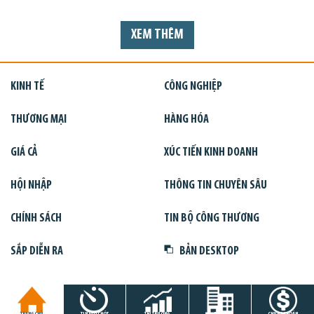
XEM THÊM
KINH TẾ
CÔNG NGHIỆP
THƯƠNG MẠI
HÀNG HÓA
GIÁ CẢ
XÚC TIẾN KINH DOANH
HỘI NHẬP
THÔNG TIN CHUYÊN SÂU
CHÍNH SÁCH
TIN BỘ CÔNG THƯƠNG
SẮP DIỄN RA
BẢN DESKTOP
TRANG CHỦ
TIN GIỜ CHÓT
THỊ TRƯỜNG
DỰ ÁN
CHỨNG KHOÁN