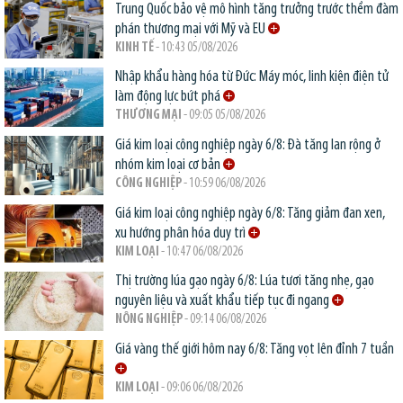
Trung Quốc bảo vệ mô hình tăng trưởng trước thềm đàm
phán thương mại với Mỹ và EU
KINH TẾ
- 10:43 05/08/2026
Nhập khẩu hàng hóa từ Đức: Máy móc, linh kiện điện tử
làm động lực bứt phá
THƯƠNG MẠI
- 09:05 05/08/2026
Giá kim loại công nghiệp ngày 6/8: Đà tăng lan rộng ở
nhóm kim loại cơ bản
CÔNG NGHIỆP
- 10:59 06/08/2026
Giá kim loại công nghiệp ngày 6/8: Tăng giảm đan xen,
xu hướng phân hóa duy trì
KIM LOẠI
- 10:47 06/08/2026
Thị trường lúa gạo ngày 6/8: Lúa tươi tăng nhẹ, gạo
nguyên liệu và xuất khẩu tiếp tục đi ngang
NÔNG NGHIỆP
- 09:14 06/08/2026
Giá vàng thế giới hôm nay 6/8: Tăng vọt lên đỉnh 7 tuần
KIM LOẠI
- 09:06 06/08/2026