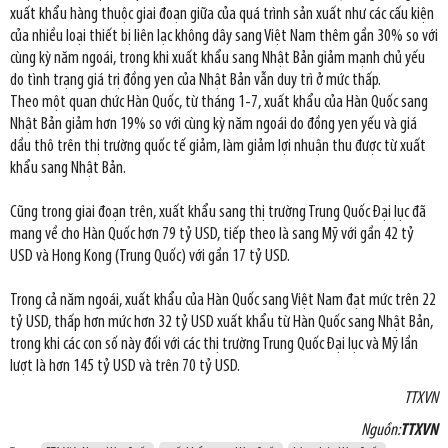
xuất khẩu hàng thuộc giai đoạn giữa của quá trình sản xuất như các cấu kiện
của nhiều loại thiết bị liên lạc không dây sang Việt Nam thêm gần 30% so với
cùng kỳ năm ngoái, trong khi xuất khẩu sang Nhật Bản giảm mạnh chủ yếu
do tình trạng giá trị đồng yen của Nhật Bản vẫn duy trì ở mức thấp.
Theo một quan chức Hàn Quốc, từ tháng 1-7, xuất khẩu của Hàn Quốc sang
Nhật Bản giảm hơn 19% so với cùng kỳ năm ngoái do đồng yen yếu và giá
dầu thô trên thị trường quốc tế giảm, làm giảm lợi nhuận thu được từ xuất
khẩu sang Nhật Bản.
Cũng trong giai đoạn trên, xuất khẩu sang thị trường Trung Quốc Đại lục đã
mang về cho Hàn Quốc hơn 79 tỷ USD, tiếp theo là sang Mỹ với gần 42 tỷ
USD và Hong Kong (Trung Quốc) với gần 17 tỷ USD.
Trong cả năm ngoái, xuất khẩu của Hàn Quốc sang Việt Nam đạt mức trên 22
tỷ USD, thấp hơn mức hơn 32 tỷ USD xuất khẩu từ Hàn Quốc sang Nhật Bản,
trong khi các con số này đối với các thị trường Trung Quốc Đại lục và Mỹ lần
lượt là hơn 145 tỷ USD và trên 70 tỷ USD.
TTXVN
Nguồn:
TTXVN