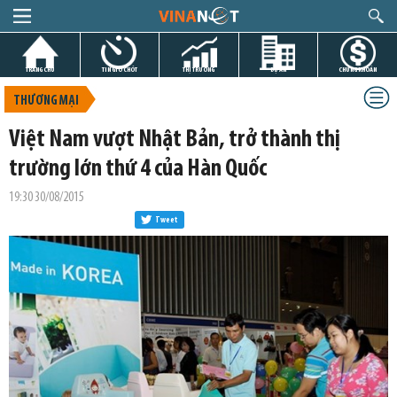
TRANG CHỦ
TIN GIỜ CHÓT
THỊ TRƯỜNG
DỰ ÁN
CHỨNG KHOÁN
THƯƠNG MẠI
Việt Nam vượt Nhật Bản, trở thành thị
trường lớn thứ 4 của Hàn Quốc
19:30 30/08/2015
Tweet