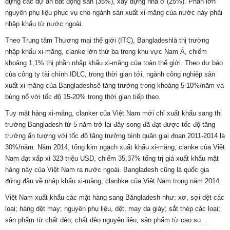
dựng các dự án bất động sản (35%), xây dựng nhà ở (25%). Phần lớn
nguyên phụ liệu phục vụ cho ngành sản xuất xi-măng của nước này phải
nhập khẩu từ nước ngoài.
Theo Trung tâm Thương mại thế giới (ITC), Bangladeshlà thị trường
nhập khẩu xi-măng, clanke lớn thứ ba trong khu vực Nam Á, chiếm
khoảng 1,1% thị phần nhập khẩu xi-măng của toàn thế giới. Theo dự báo
của công ty tài chính IDLC, trong thời gian tới, ngành công nghiệp sản
xuất xi-măng của Bangladeshsẽ tăng trưởng trong khoảng 5-10%/năm và
bùng nổ với tốc độ 15-20% trong thời gian tiếp theo.
Tuy mặt hàng xi-măng, clanker của Việt Nam mới chỉ xuất khẩu sang thị
trường Bangladesh từ 5 năm trở lại đây song đã đạt được tốc độ tăng
trưởng ấn tượng với tốc độ tăng trưởng bình quân giai đoạn 2011-2014 là
30%/năm. Năm 2014, tổng kim ngạch xuất khẩu xi-măng, clanke của Việt
Nam đạt xấp xỉ 323 triệu USD, chiếm 35,37% tổng trị giá xuất khẩu mặt
hàng này của Việt Nam ra nước ngoài. Bangladesh cũng là quốc gia
đứng đầu về nhập khẩu xi-măng, clanhke của Việt Nam trong năm 2014.
Việt Nam xuất khẩu các mặt hàng sang Băngladesh như: xơ, sợi dệt các
loại; hàng dệt may; nguyên phụ liệu, dệt, may da giày; sắt thép các loại;
sản phẩm từ chất dẻo; chất dẻo nguyên liệu; sản phẩm từ cao su…