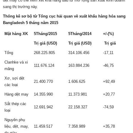
dệt may có thể xem xét khả năng đầu tư mở rộng sản xuất kinh doanh
sang thị trường này.
Thống kê sơ bộ từ Tổng cục hải quan về xuất khẩu hàng hóa sang
Bangladesh 5 tháng năm 2015
Mặt hàng XK
5Tháng/2015
5Tháng/2014
+/-(%)
Trị giá (USD)
Trị giá (USD)
Trị giá
Tổng
268.225.805
314.106.456
-17,11
Clanhke và xi
111.676.124
163.884.236
-46,75
măng
Xơ, sợi dệt
21.400.770
1.606.625
+92,49
các loại
Hàng dệt may
14.355.990
11.373.981
+20,77
Sắt thép các
12.691.942
22.158.327
-74,59
loại
Nguyên phụ
liệu, dệt, may,
11.459.517
7.358.989
+35,78
da giày