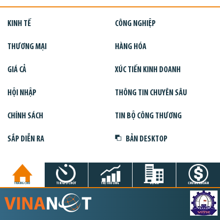
KINH TẾ
CÔNG NGHIỆP
THƯƠNG MẠI
HÀNG HÓA
GIÁ CẢ
XÚC TIẾN KINH DOANH
HỘI NHẬP
THÔNG TIN CHUYÊN SÂU
CHÍNH SÁCH
TIN BỘ CÔNG THƯƠNG
SẮP DIỄN RA
BẢN DESKTOP
TRANG CHỦ
TIN GIỜ CHÓT
THỊ TRƯỜNG
DỰ ÁN
CHỨNG KHOÁN