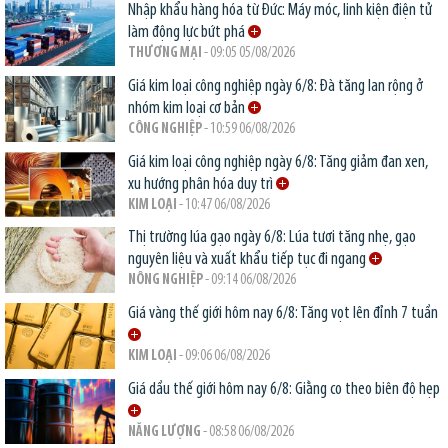
Nhập khẩu hàng hóa từ Đức: Máy móc, linh kiện điện tử
làm động lực bứt phá
THƯƠNG MẠI
- 09:05 05/08/2026
Giá kim loại công nghiệp ngày 6/8: Đà tăng lan rộng ở
nhóm kim loại cơ bản
CÔNG NGHIỆP
- 10:59 06/08/2026
Giá kim loại công nghiệp ngày 6/8: Tăng giảm đan xen,
xu hướng phân hóa duy trì
KIM LOẠI
- 10:47 06/08/2026
Thị trường lúa gạo ngày 6/8: Lúa tươi tăng nhẹ, gạo
nguyên liệu và xuất khẩu tiếp tục đi ngang
NÔNG NGHIỆP
- 09:14 06/08/2026
Giá vàng thế giới hôm nay 6/8: Tăng vọt lên đỉnh 7 tuần
KIM LOẠI
- 09:06 06/08/2026
Giá dầu thế giới hôm nay 6/8: Giằng co theo biên độ hẹp
NĂNG LƯỢNG
- 08:58 06/08/2026