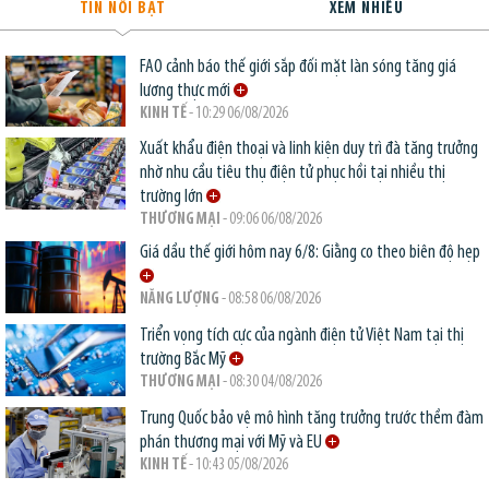
TIN NỔI BẬT
XEM NHIỀU
FAO cảnh báo thế giới sắp đối mặt làn sóng tăng giá
lương thực mới
KINH TẾ
- 10:29 06/08/2026
Xuất khẩu điện thoại và linh kiện duy trì đà tăng trưởng
nhờ nhu cầu tiêu thụ điện tử phục hồi tại nhiều thị
trường lớn
THƯƠNG MẠI
- 09:06 06/08/2026
Giá dầu thế giới hôm nay 6/8: Giằng co theo biên độ hẹp
NĂNG LƯỢNG
- 08:58 06/08/2026
Triển vọng tích cực của ngành điện tử Việt Nam tại thị
trường Bắc Mỹ
THƯƠNG MẠI
- 08:30 04/08/2026
Trung Quốc bảo vệ mô hình tăng trưởng trước thềm đàm
phán thương mại với Mỹ và EU
KINH TẾ
- 10:43 05/08/2026