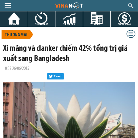
TRANG CHỦ
TIN GIỜ CHÓT
THỊ TRƯỜNG
DỰ ÁN
CHỨNG KHOÁN
THƯƠNG MẠI
Xi măng và clanker chiếm 42% tổng trị giá
xuất sang Bangladesh
10:53 26/06/2015
Tweet