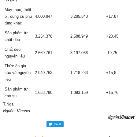
Máy móc, thiết
bị, dụng cụ phụ
4.000.847
3.285.848
+17,87
tùng khác
Sản phẩm từ
3.254.378
2.588.949
+20,45
chất dẻo
Chất dẻo
2.669.761
3.197.066
-19,75
nguyên liệu
Thức ăn gia
súc và nguyên
2.040.763
1.718.233
+15,8
liệu
Sản phẩm từ
1.653.790
1.393.159
+15,76
cao su
T.Nga
Nguồn: Vinanet
Nguồn:
Vinanet
Tweet