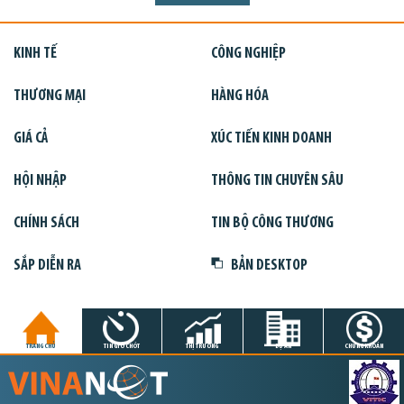
KINH TẾ
CÔNG NGHIỆP
THƯƠNG MẠI
HÀNG HÓA
GIÁ CẢ
XÚC TIẾN KINH DOANH
HỘI NHẬP
THÔNG TIN CHUYÊN SÂU
CHÍNH SÁCH
TIN BỘ CÔNG THƯƠNG
SẮP DIỄN RA
BẢN DESKTOP
TRANG CHỦ
TIN GIỜ CHÓT
THỊ TRƯỜNG
DỰ ÁN
CHỨNG KHOÁN