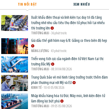
TIN NỔI BẬT
XEM NHIỀU
Xuất khẩu điện thoại và linh kiện tục duy trì đà tăng
trưởng nhờ nhu cầu tiêu thụ điện tử phục hồi tại nhiều
thị trường lớn
THƯƠNG MẠI
- 36 phút trước
Giá dầu thế giới hôm nay 6/8: Giằng co theo biên độ hẹp
NĂNG LƯỢNG
- 43 phút trước
Triển vọng tích cực của ngành điện tử Việt Nam tại thị
trường Bắc Mỹ
THƯƠNG MẠI
- 08:30 04/08/2026
Trung Quốc bảo vệ mô hình tăng trưởng trước thềm đàm
phán thương mại với Mỹ và EU
KINH TẾ
- 10:43 05/08/2026
Nhập khẩu hàng hóa từ Đức: Máy móc, linh kiện điện tử
làm động lực bứt phá
THƯƠNG MẠI
- 09:05 05/08/2026