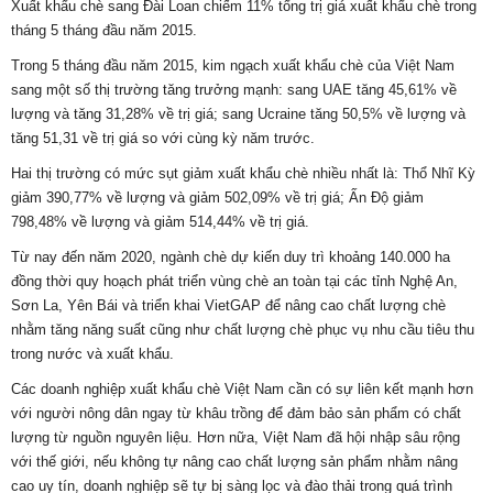
Xuất khẩu chè sang Đài Loan chiếm 11% tổng trị giá xuất khẩu chè trong
tháng 5 tháng đầu năm 2015.
Trong 5 tháng đầu năm 2015, kim ngạch xuất khẩu chè của Việt Nam
sang một số thị trường tăng trưởng mạnh: sang UAE tăng 45,61% về
lượng và tăng 31,28% về trị giá; sang Ucraine tăng 50,5% về lượng và
tăng 51,31 về trị giá so với cùng kỳ năm trước.
Hai thị trường có mức sụt giảm xuất khẩu chè nhiều nhất là: Thổ Nhĩ Kỳ
giảm 390,77% về lượng và giảm 502,09% về trị giá; Ấn Độ giảm
798,48% về lượng và giảm 514,44% về trị giá.
Từ nay đến năm 2020, ngành chè dự kiến duy trì khoảng 140.000 ha
đồng thời quy hoạch phát triển vùng chè an toàn tại các tỉnh Nghệ An,
Sơn La, Yên Bái và triển khai VietGAP để nâng cao chất lượng chè
nhằm tăng năng suất cũng như chất lượng chè phục vụ nhu cầu tiêu thu
trong nước và xuất khẩu.
Các doanh nghiệp xuất khẩu chè Việt Nam cần có sự liên kết mạnh hơn
với người nông dân ngay từ khâu trồng để đảm bảo sản phẩm có chất
lượng từ nguồn nguyên liệu. Hơn nữa, Việt Nam đã hội nhập sâu rộng
với thế giới, nếu không tự nâng cao chất lượng sản phẩm nhằm nâng
cao uy tín, doanh nghiệp sẽ tự bị sàng lọc và đào thải trong quá trình