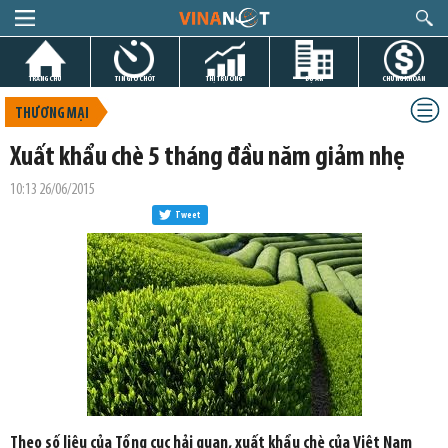
TRANG CHỦ
TIN GIỜ CHÓT
THỊ TRƯỜNG
DỰ ÁN
CHỨNG KHOÁN
THƯƠNG MẠI
Xuất khẩu chè 5 tháng đầu năm giảm nhẹ
10:13 26/06/2015
Tweet
Theo số liệu của Tổng cục hải quan, xuất khẩu chè của Việt Nam