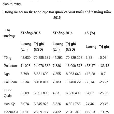
giao thương.
Thống kê sơ bộ từ Tổng cục hải quan về xuất khẩu chè 5 tháng năm
2015
Thị
5Tháng/2015
5Tháng/2014
+/- (%)
trường
Lượng
Trị giá
Lượng
Trị giá
Lượng
Trị giá
(tấn)
(USD)
(tấn)
(USD)
Tổng
42.639
70.285.331
44.292
70.329.108
-3,88
-0,06
Pakistan
11.026
24.076.382
7.336
16.099.578
+33,47
+33,13
Nga
5.799
8.831.699
4.855
8.063.640
+16,28
+8,7
Đài Loan
5.634
8.108.011
7.783
10.400.270
-38,14
-28,27
Trung
3.509
5.091.898
4.831
6.530.400
-37,67
-28,25
Quốc
Hoa Kỳ
3.074
3.645.925
3.826
4.391.786
-24,46
-20,46
Indonêsia
3.011
2.959.717
2.432
2.611.942
+19,23
+11,75