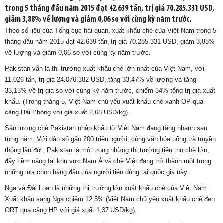
trong 5 tháng đầu năm 2015 đạt 42.639 tấn, trị giá 70.285.331 USD,
giảm 3,88% về lượng và giảm 0,06 so với cùng kỳ năm trước.
Theo số liệu của Tổng cục hải quan, xuất khẩu chè của Việt Nam trong 5
tháng đầu năm 2015 đạt 42.639 tấn, trị giá 70.285.331 USD, giảm 3,88%
về lượng và giảm 0,06 so với cùng kỳ năm trước.
Pakistan vẫn là thị trường xuất khẩu chè lớn nhất của Việt Nam, với
11.026 tấn, trị giá 24.076.382 USD, tăng 33,47% về lượng và tăng
33,13% về trị giá so với cùng kỳ năm trước, chiếm 34% tổng trị giá xuất
khẩu. (Trong tháng 5, Việt Nam chủ yếu xuất khẩu chè xanh OP qua
cảng Hải Phòng với giá xuất 2,68 USD/kg).
Sản lượng chè Pakistan nhập khẩu từ Việt Nam đang tăng nhanh sau
từng năm. Với dân số gần 200 triệu người, cùng văn hóa uống trà truyền
thống lâu đời, Pakistan là một trong những thị trường tiêu thụ chè lớn,
đầy tiềm năng tại khu vực Nam Á và chè Việt đang trở thành một trong
những lựa chọn hàng đầu của người tiêu dùng tại quốc gia này.
Nga và Đài Loan là những thị trường lớn xuất khẩu chè của Việt Nam.
Xuất khẩu sang Nga chiếm 12,5% (Việt Nam chủ yếu xuất khẩu chè đen
ORT qua cảng HP với giá xuất 1,37 USD/kg).