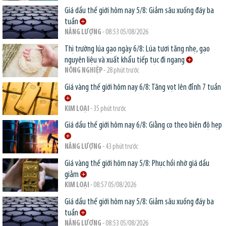
Giá dầu thế giới hôm nay 5/8: Giảm sâu xuống đáy ba
tuần
NĂNG LƯỢNG
- 08:53 05/08/2026
Thị trường lúa gạo ngày 6/8: Lúa tươi tăng nhẹ, gạo
nguyên liệu và xuất khẩu tiếp tục đi ngang
NÔNG NGHIỆP
- 28 phút trước
Giá vàng thế giới hôm nay 6/8: Tăng vọt lên đỉnh 7 tuần
KIM LOẠI
- 35 phút trước
Giá dầu thế giới hôm nay 6/8: Giằng co theo biên độ hẹp
NĂNG LƯỢNG
- 43 phút trước
Giá vàng thế giới hôm nay 5/8: Phục hồi nhờ giá dầu
giảm
KIM LOẠI
- 08:57 05/08/2026
Giá dầu thế giới hôm nay 5/8: Giảm sâu xuống đáy ba
tuần
NĂNG LƯỢNG
- 08:53 05/08/2026