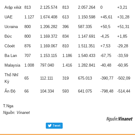
Arập xêút
813
2.125.574
813
2.057.264
0
+3,21
UAE
1.127
1.674.408
613
1.150.598
+45,61
+31,28
Ucraina
800
1.206.282
396
587.335
+50,5
+51,31
Đức
800
1.169.372
834
1.147.691
-4,25
+1,85
Côoét
876
1.169.067
810
1.511.351
+7,53
-29,28
Ba Lan
707
1.153.115
1.186
1.540.433
-67,75
-33,59
Malaysia
1.008
797.040
1.416
1.282.841
-40,48
-60,95
Thổ Nhĩ
65
112.111
319
675.013
-390,77
-502,09
Kỳ
Ấn Độ
66
104.334
593
641.075
-798,48
-514,44
T.Nga
Nguồn: Vinanet
Nguồn:
Vinanet
Tweet