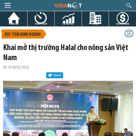
TRANG CHỦ
TIN GIỜ CHÓT
THỊ TRƯỜNG
DỰ ÁN
CHỨNG KHOÁN
XÚC TIẾN KINH DOANH
Khai mở thị trường Halal cho nông sản Việt
Nam
09:18 08/05/2026
Tweet