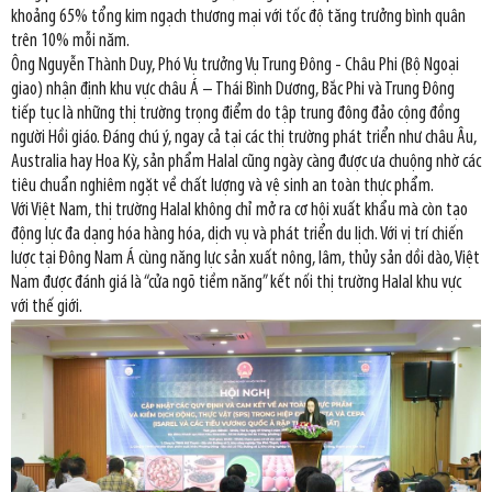
khoảng 65% tổng kim ngạch thương mại với tốc độ tăng trưởng bình quân
trên 10% mỗi năm.
Ông Nguyễn Thành Duy, Phó Vụ trưởng Vụ Trung Đông - Châu Phi (Bộ Ngoại
giao) nhận định khu vực châu Á – Thái Bình Dương, Bắc Phi và Trung Đông
tiếp tục là những thị trường trọng điểm do tập trung đông đảo cộng đồng
người Hồi giáo. Đáng chú ý, ngay cả tại các thị trường phát triển như châu Âu,
Australia hay Hoa Kỳ, sản phẩm Halal cũng ngày càng được ưa chuộng nhờ các
tiêu chuẩn nghiêm ngặt về chất lượng và vệ sinh an toàn thực phẩm.
Với Việt Nam, thị trường Halal không chỉ mở ra cơ hội xuất khẩu mà còn tạo
động lực đa dạng hóa hàng hóa, dịch vụ và phát triển du lịch. Với vị trí chiến
lược tại Đông Nam Á cùng năng lực sản xuất nông, lâm, thủy sản dồi dào, Việt
Nam được đánh giá là “cửa ngõ tiềm năng” kết nối thị trường Halal khu vực
với thế giới.