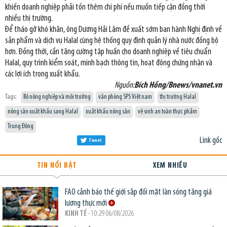
khiến doanh nghiệp phải tốn thêm chi phí nếu muốn tiếp cận đồng thời
nhiều thị trường.
Để tháo gỡ khó khăn, ông Dương Hải Lâm đề xuất sớm ban hành Nghị định về
sản phẩm và dịch vụ Halal cùng hệ thống quy định quản lý nhà nước đồng bộ
hơn. Đồng thời, cần tăng cường tập huấn cho doanh nghiệp về tiêu chuẩn
Halal, quy trình kiểm soát, minh bạch thông tin, hoạt động chứng nhận và
các lợi ích trong xuất khẩu.
Nguồn:
Bích Hồng/Bnews/vnanet.vn
Tags:
Bộ nông nghiệp và môi trường
văn phòng SPS Việt nam
thị trường Halal
nông sản xuất khẩu sang Halal
xuất khẩu nông sản
vệ sinh an toàn thực phẩm
Trung Đông
Link gốc
Tweet
TIN NỔI BẬT
XEM NHIỀU
FAO cảnh báo thế giới sắp đối mặt làn sóng tăng giá
lương thực mới
KINH TẾ
- 10:29 06/08/2026