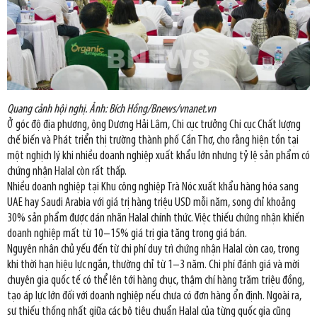
Quang cảnh hội nghị. Ảnh: Bích Hồng/Bnews/vnanet.vn
Ở góc độ địa phương, ông Dương Hải Lâm, Chi cục trưởng Chi cục Chất lượng
chế biến và Phát triển thị trường thành phố Cần Thơ, cho rằng hiện tồn tại
một nghịch lý khi nhiều doanh nghiệp xuất khẩu lớn nhưng tỷ lệ sản phẩm có
chứng nhận Halal còn rất thấp.
Nhiều doanh nghiệp tại Khu công nghiệp Trà Nóc xuất khẩu hàng hóa sang
UAE hay Saudi Arabia với giá trị hàng triệu USD mỗi năm, song chỉ khoảng
30% sản phẩm được dán nhãn Halal chính thức. Việc thiếu chứng nhận khiến
doanh nghiệp mất từ 10–15% giá trị gia tăng trong giá bán.
Nguyên nhân chủ yếu đến từ chi phí duy trì chứng nhận Halal còn cao, trong
khi thời hạn hiệu lực ngắn, thường chỉ từ 1–3 năm. Chi phí đánh giá và mời
chuyên gia quốc tế có thể lên tới hàng chục, thậm chí hàng trăm triệu đồng,
tạo áp lực lớn đối với doanh nghiệp nếu chưa có đơn hàng ổn định. Ngoài ra,
sự thiếu thống nhất giữa các bộ tiêu chuẩn Halal của từng quốc gia cũng