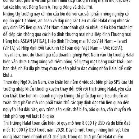
đối với thực phẩm và sản phẩm Halal tiếp tục gia tăng mạnh mẽ, đặc biệt
tại các khu vực Đông Nam Á, Trung Đông và châu Phi.
Những thị trường này có nhu cầu lớn đối với các sản phẩm nông nghiệp có
nguồn gốc tự nhiên, an toàn và đáp ứng các tiêu chuẩn Halal cũng như các
quy định SPS liên quan. Việt Nam được đánh giá có nhiều điều kiện thuận lợi
để tiếp cận thông qua các hiệp định thương mại như Hiệp định Thương mại
Hàng hóa ASEAN (ATIGA), Hiệp định Thương mại Tự do Việt Nam – Israel
(VIFTA) và Hiệp định Đối tác Kinh tế Toàn diện Việt Nam – UAE (CEPA).
Tuy nhiên, mức độ tham gia của doanh nghiệp Việt Nam vào thị trường Halal
hiện vẫn chưa tương xứng với tiềm năng. Số lượng mặt hàng xuất khẩu còn
hạn chế, nhiều địa phương chưa có sản phẩm đạt chứng nhận Halal để xuất
khẩu.
Theo ông Ngô Xuân Nam, khó khăn lớn nằm ở việc các biện pháp SPS của thị
trường nhập khẩu thường xuyên thay đổi. Đối với thị trường Halal, yêu cầu
còn khắt khe hơn khi doanh nghiệp không chỉ phải đáp ứng tiêu chuẩn an
toàn thực phẩm mà còn phải tuân thủ các quy định đặc thù liên quan đến
nguyên liệu đầu vào, quy trình sản xuất, chế biến, bảo quản, vận chuyển và
tính phù hợp với luật Hồi giáo.
Thị trường Halal toàn cầu hiện có quy mô hơn 8.000 tỷ USD và dự kiến đạt
mốc 10.000 tỷ USD trước năm 2028. Đây là một trong những lĩnh vực tiêu
dùng phát triển nhanh nhất thế giới, trong đó thực phẩm Halal chiếm