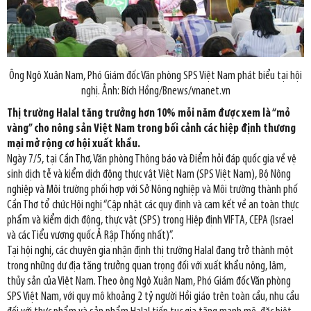
Ông Ngô Xuân Nam, Phó Giám đốc Văn phòng SPS Việt Nam phát biểu tại hội
nghị. Ảnh: Bích Hồng/Bnews/vnanet.vn
Thị trường Halal tăng trưởng hơn 10% mỗi năm được xem là “mỏ
vàng” cho nông sản Việt Nam trong bối cảnh các hiệp định thương
mại mở rộng cơ hội xuất khẩu.
Ngày 7/5, tại Cần Thơ, Văn phòng Thông báo và Điểm hỏi đáp quốc gia về vệ
sinh dịch tễ và kiểm dịch động thực vật Việt Nam (SPS Việt Nam), Bộ Nông
nghiệp và Môi trường phối hợp với Sở Nông nghiệp và Môi trường thành phố
Cần Thơ tổ chức Hội nghị “Cập nhật các quy định và cam kết về an toàn thực
phẩm và kiểm dịch động, thực vật (SPS) trong Hiệp định VIFTA, CEPA (Israel
và các Tiểu vương quốc Ả Rập Thống nhất)”.
Tại hội nghị, các chuyên gia nhận định thị trường Halal đang trở thành một
trong những dư địa tăng trưởng quan trọng đối với xuất khẩu nông, lâm,
thủy sản của Việt Nam. Theo ông Ngô Xuân Nam, Phó Giám đốc Văn phòng
SPS Việt Nam, với quy mô khoảng 2 tỷ người Hồi giáo trên toàn cầu, nhu cầu