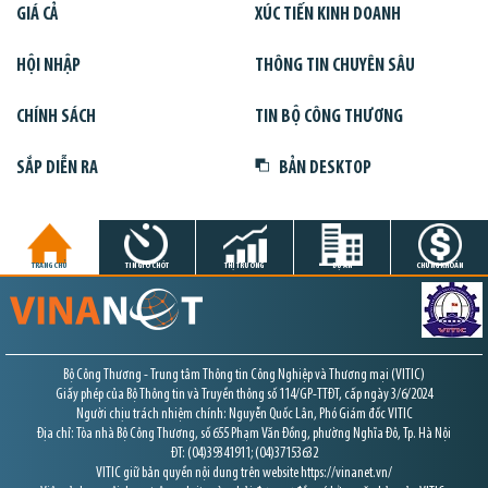
GIÁ CẢ
XÚC TIẾN KINH DOANH
HỘI NHẬP
THÔNG TIN CHUYÊN SÂU
CHÍNH SÁCH
TIN BỘ CÔNG THƯƠNG
SẮP DIỄN RA
BẢN DESKTOP
TRANG CHỦ
TIN GIỜ CHÓT
THỊ TRƯỜNG
DỰ ÁN
CHỨNG KHOÁN
Bộ Công Thương - Trung tâm Thông tin Công Nghiệp và Thương mại (VITIC)
Giấy phép của Bộ Thông tin và Truyền thông số 114/GP-TTĐT, cấp ngày 3/6/2024
Người chịu trách nhiệm chính: Nguyễn Quốc Lân, Phó Giám đốc VITIC
Địa chỉ: Tòa nhà Bộ Công Thương, số 655 Phạm Văn Đồng, phường Nghĩa Đô, Tp. Hà Nội
ĐT: (04)39341911; (04)37153632
VITIC giữ bản quyền nội dung trên website https://vinanet.vn/