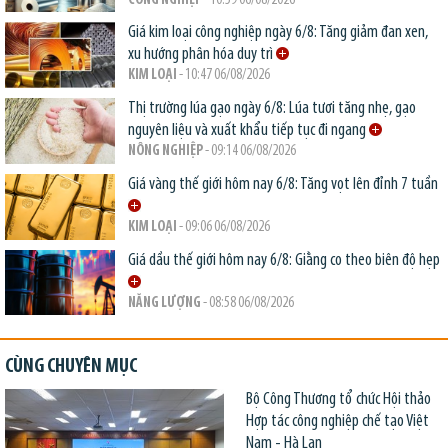
CÔNG NGHIỆP
- 10:59 06/08/2026
Giá kim loại công nghiệp ngày 6/8: Tăng giảm đan xen,
xu hướng phân hóa duy trì
KIM LOẠI
- 10:47 06/08/2026
Thị trường lúa gạo ngày 6/8: Lúa tươi tăng nhẹ, gạo
nguyên liệu và xuất khẩu tiếp tục đi ngang
NÔNG NGHIỆP
- 09:14 06/08/2026
Giá vàng thế giới hôm nay 6/8: Tăng vọt lên đỉnh 7 tuần
KIM LOẠI
- 09:06 06/08/2026
Giá dầu thế giới hôm nay 6/8: Giằng co theo biên độ hẹp
NĂNG LƯỢNG
- 08:58 06/08/2026
CÙNG CHUYÊN MỤC
Bộ Công Thương tổ chức Hội thảo
Hợp tác công nghiệp chế tạo Việt
Nam - Hà Lan