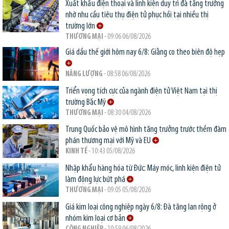
Xuất khẩu điện thoại và linh kiện duy trì đà tăng trưởng
nhờ nhu cầu tiêu thụ điện tử phục hồi tại nhiều thị
trường lớn
THƯƠNG MẠI
- 09:06 06/08/2026
Giá dầu thế giới hôm nay 6/8: Giằng co theo biên độ hẹp
NĂNG LƯỢNG
- 08:58 06/08/2026
Triển vọng tích cực của ngành điện tử Việt Nam tại thị
trường Bắc Mỹ
THƯƠNG MẠI
- 08:30 04/08/2026
Trung Quốc bảo vệ mô hình tăng trưởng trước thềm đàm
phán thương mại với Mỹ và EU
KINH TẾ
- 10:43 05/08/2026
Nhập khẩu hàng hóa từ Đức: Máy móc, linh kiện điện tử
làm động lực bứt phá
THƯƠNG MẠI
- 09:05 05/08/2026
Giá kim loại công nghiệp ngày 6/8: Đà tăng lan rộng ở
nhóm kim loại cơ bản