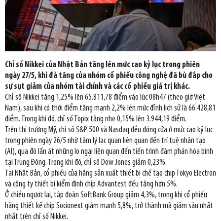
Chỉ số Nikkei của Nhật Bản tăng lên mức cao kỷ lục trong phiên
ngày 27/5, khi đà tăng của nhóm cổ phiếu công nghệ đã bù đắp cho
sự sụt giảm của nhóm tài chính và các cổ phiếu giá trị khác.
Chỉ số Nikkei tăng 1,25% lên 65.811,78 điểm vào lúc 08h47 (theo giờ Việt
Nam), sau khi có thời điểm tăng mạnh 2,2% lên mức đỉnh lịch sử là 66.428,81
điểm. Trong khi đó, chỉ số Topix tăng nhẹ 0,15% lên 3.944,19 điểm.
Trên thị trường Mỹ, chỉ số S&P 500 và Nasdaq đều đóng cửa ở mức cao kỷ lục
trong phiên ngày 26/5 nhờ tâm lý lạc quan liên quan đến trí tuệ nhân tạo
(AI), qua đó lấn át những lo ngại liên quan đến tiến trình đàm phán hòa bình
tại Trung Đông. Trong khi đó, chỉ số Dow Jones giảm 0,23%.
Tại Nhật Bản, cổ phiếu của hãng sản xuất thiết bị chế tạo chip Tokyo Electron
và công ty thiết bị kiểm định chip Advantest đều tăng hơn 5%.
Ở chiều ngược lại, tập đoàn SoftBank Group giảm 4,3%, trong khi cổ phiếu
hãng thiết kế chip Socionext giảm mạnh 5,8%, trở thành mã giảm sâu nhất
nhất trên chỉ số Nikkei.