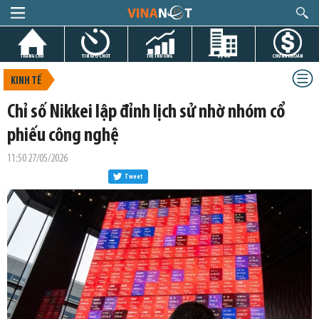
TRANG CHỦ
TIN GIỜ CHÓT
THỊ TRƯỜNG
DỰ ÁN
CHỨNG KHOÁN
KINH TẾ
Chỉ số Nikkei lập đỉnh lịch sử nhờ nhóm cổ
phiếu công nghệ
11:50 27/05/2026
Tweet