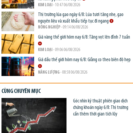
KIM LOẠI
- 10:47 06/08/2026
Thị trường lúa gạo ngày 6/8: Lúa tươi tăng nhẹ, gạo
nguyên liệu và xuất khẩu tiếp tục đi ngang
NÔNG NGHIỆP
- 09:14 06/08/2026
Giá vàng thế giới hôm nay 6/8: Tăng vọt lên đỉnh 7 tuần
KIM LOẠI
- 09:06 06/08/2026
Giá dầu thế giới hôm nay 6/8: Giằng co theo biên độ hẹp
NĂNG LƯỢNG
- 08:58 06/08/2026
CÙNG CHUYÊN MỤC
Góc nhìn kỹ thuật phiên giao dịch
chứng khoán ngày 6/8: Thị trường
cần thêm thời gian tích lũy