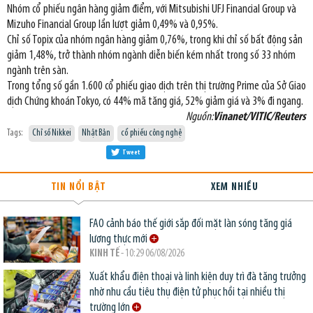
Nhóm cổ phiếu ngân hàng giảm điểm, với Mitsubishi UFJ Financial Group và
Mizuho Financial Group lần lượt giảm 0,49% và 0,95%.
Chỉ số Topix của nhóm ngân hàng giảm 0,76%, trong khi chỉ số bất động sản
giảm 1,48%, trở thành nhóm ngành diễn biến kém nhất trong số 33 nhóm
ngành trên sàn.
Trong tổng số gần 1.600 cổ phiếu giao dịch trên thị trường Prime của Sở Giao
dịch Chứng khoán Tokyo, có 44% mã tăng giá, 52% giảm giá và 3% đi ngang.
Nguồn:
Vinanet/VITIC/Reuters
Tags:
Chỉ số Nikkei
Nhật Bản
cổ phiếu công nghệ
Tweet
TIN NỔI BẬT
XEM NHIỀU
FAO cảnh báo thế giới sắp đối mặt làn sóng tăng giá
lương thực mới
KINH TẾ
- 10:29 06/08/2026
Xuất khẩu điện thoại và linh kiện duy trì đà tăng trưởng
nhờ nhu cầu tiêu thụ điện tử phục hồi tại nhiều thị
trường lớn