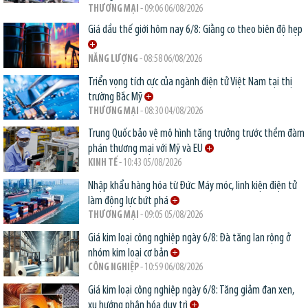
THƯƠNG MẠI
- 09:06 06/08/2026
Giá dầu thế giới hôm nay 6/8: Giằng co theo biên độ hẹp
NĂNG LƯỢNG
- 08:58 06/08/2026
Triển vọng tích cực của ngành điện tử Việt Nam tại thị
trường Bắc Mỹ
THƯƠNG MẠI
- 08:30 04/08/2026
Trung Quốc bảo vệ mô hình tăng trưởng trước thềm đàm
phán thương mại với Mỹ và EU
KINH TẾ
- 10:43 05/08/2026
Nhập khẩu hàng hóa từ Đức: Máy móc, linh kiện điện tử
làm động lực bứt phá
THƯƠNG MẠI
- 09:05 05/08/2026
Giá kim loại công nghiệp ngày 6/8: Đà tăng lan rộng ở
nhóm kim loại cơ bản
CÔNG NGHIỆP
- 10:59 06/08/2026
Giá kim loại công nghiệp ngày 6/8: Tăng giảm đan xen,
xu hướng phân hóa duy trì