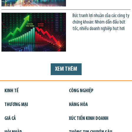
Bức tranh lợi nhuận của các công ty
chứng khoán: Nhóm dẫn đầu bứt
tốc, nhiều doanh nghiệp hụt hơi
XEM THÊM
KINH TẾ
CÔNG NGHIỆP
THƯƠNG MẠI
HÀNG HÓA
GIÁ CẢ
XÚC TIẾN KINH DOANH