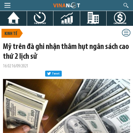
TRANG CHỦ
TIN GIỜ CHÓT
THỊ TRƯỜNG
DỰ ÁN
CHỨNG KHOÁN
KINH TẾ
Mỹ trên đà ghi nhận thâm hụt ngân sách cao
thứ 2 lịch sử
16:02 16/09/2021
Tweet