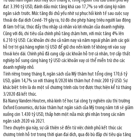
Từ đầu năm ngân sách này đến tháng 8, tổng nguồn thu của chính phủ Mỹ
đạt 3.390 tỷ USD, đánh dấu mức tăng khá cao 17,7% so với cùng kỳ năm
ngân sách trước. Mức tăng đó chủ yếu nhờ sự phục hồi kinh tế sau cuộc suy
thoái do đại dịch Covid-19 gây ra, từ đó cho phép hàng triệu người lao động
đi làm trở lại, thúc đẩy thu nhập cá nhân và lợi nhuận của doanh nghiệp.
Cũng với đó, chi tiêu của chính phủ tăng chậm hơn, với mức tăng 4% lên
6.210 tỷ USD. Các khoản chi cho cả năm nay và năm ngoái phản ánh các gói
hỗ trợ trị giá hàng nghìn tỷ USD để giữ cho nền kinh tế không rơi vào suy
thoái kéo dài. Chính phủ đã cung cấp các khoản hỗ trợ cá nhân, trợ cấp thất
nghiệp bổ sung cùng hàng tỷ USD các khoản vay có thể miễn trừ cho các
doanh nghiệp nhỏ.
Tính riêng trong tháng 8, ngân sách của Mỹ thâm hụt tổng cộng 170,6 tỷ
USD, giảm 14,7% so với tháng 8/2020 khi thâm hụt ở mức 200 tỷ USD. Sự
khác biệt trên là do một số chương trình cứu trợ được thực hiện kể từ tháng
3/2020 đã kết thúc.
Bà Nancy Vanden Houten, nhà kinh tế học tại công ty nghiên cứu thị trường
Oxford Economics, dự báo thâm hụt ngân sách của Mỹ trong năm tới sẽ giảm
xuống còn 1.430 tỷ USD, thấp hơn một nửa mức ghi nhận trong các năm
ngân sách 2020 và 2021.
Theo chuyên gia này, sự cải thiện sẽ đến từ việc chính phủ kết thúc các
chương trình hỗ trợ trong thời gian đại dịch, qua đó bù đắp chi tiêu gia tăng