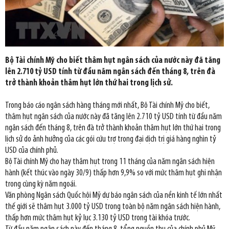
Bộ Tài chính Mỹ cho biết thâm hụt ngân sách của nước này đã tăng
lên 2.710 tỷ USD tính từ đầu năm ngân sách đến tháng 8, trên đà
trở thành khoản thâm hụt lớn thứ hai trong lịch sử.
Trong báo cáo ngân sách hàng tháng mới nhất, Bộ Tài chính Mỹ cho biết,
thâm hụt ngân sách của nước này đã tăng lên 2.710 tỷ USD tính từ đầu năm
ngân sách đến tháng 8, trên đà trở thành khoản thâm hụt lớn thứ hai trong
lịch sử do ảnh hưởng của các gói cứu trợ trong đại dịch trị giá hàng nghìn tỷ
USD của chính phủ.
Bộ Tài chính Mỹ cho hay thâm hụt trong 11 tháng của năm ngân sách hiện
hành (kết thúc vào ngày 30/9) thấp hơn 9,9% so với mức thâm hụt ghi nhận
trong cùng kỳ năm ngoái.
Văn phòng Ngân sách Quốc hội Mỹ dự báo ngân sách của nền kinh tế lớn nhất
thế giới sẽ thâm hụt 3.000 tỷ USD trong toàn bộ năm ngân sách hiện hành,
thấp hơn mức thâm hụt kỷ lục 3.130 tỷ USD trong tài khóa trước.