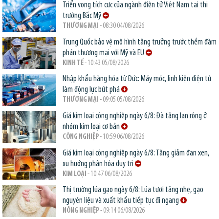
Triển vọng tích cực của ngành điện tử Việt Nam tại thị
trường Bắc Mỹ
THƯƠNG MẠI
- 08:30 04/08/2026
Trung Quốc bảo vệ mô hình tăng trưởng trước thềm đàm
phán thương mại với Mỹ và EU
KINH TẾ
- 10:43 05/08/2026
Nhập khẩu hàng hóa từ Đức: Máy móc, linh kiện điện tử
làm động lực bứt phá
THƯƠNG MẠI
- 09:05 05/08/2026
Giá kim loại công nghiệp ngày 6/8: Đà tăng lan rộng ở
nhóm kim loại cơ bản
CÔNG NGHIỆP
- 10:59 06/08/2026
Giá kim loại công nghiệp ngày 6/8: Tăng giảm đan xen,
xu hướng phân hóa duy trì
KIM LOẠI
- 10:47 06/08/2026
Thị trường lúa gạo ngày 6/8: Lúa tươi tăng nhẹ, gạo
nguyên liệu và xuất khẩu tiếp tục đi ngang
NÔNG NGHIỆP
- 09:14 06/08/2026