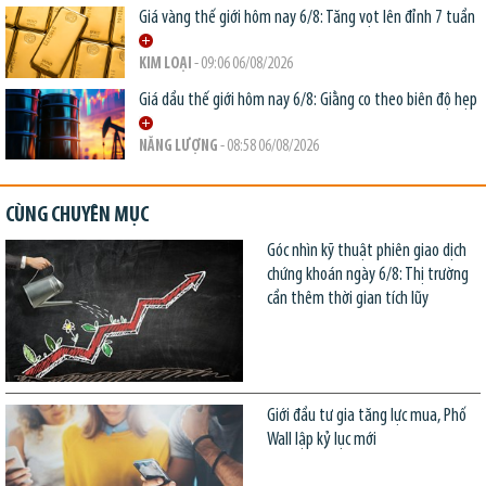
Giá vàng thế giới hôm nay 6/8: Tăng vọt lên đỉnh 7 tuần
KIM LOẠI
- 09:06 06/08/2026
Giá dầu thế giới hôm nay 6/8: Giằng co theo biên độ hẹp
NĂNG LƯỢNG
- 08:58 06/08/2026
CÙNG CHUYÊN MỤC
Góc nhìn kỹ thuật phiên giao dịch
chứng khoán ngày 6/8: Thị trường
cần thêm thời gian tích lũy
Giới đầu tư gia tăng lực mua, Phố
Wall lập kỷ lục mới