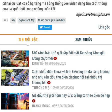
từ hai dự luật cơ sở hạ tầng mà Tổng thống Joe Biden đang tìm cách thông
qua tại quốc hội trong những tuần tới.
Nguồn:
vietnamplus.vn
Tags:
Mỹ
ngân sách Mỹ
thâm hụt ngân sách Mỹ
Link gốc
Tweet
TIN NỔI BẬT
XEM NHIỀU
FAO cảnh báo thế giới sắp đối mặt làn sóng tăng giá
lương thực mới
KINH TẾ
- 10:29 06/08/2026
Xuất khẩu điện thoại và linh kiện duy trì đà tăng trưởng
nhờ nhu cầu tiêu thụ điện tử phục hồi tại nhiều thị
trường lớn
THƯƠNG MẠI
- 09:06 06/08/2026
Giá dầu thế giới hôm nay 6/8: Giằng co theo biên độ hẹp
NĂNG LƯỢNG
- 08:58 06/08/2026