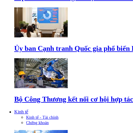
Ủy ban Cạnh tranh Quốc gia phổ biến L
Bộ Công Thương kết nối cơ hội hợp tác
Kinh tế
Kinh tế - Tài chính
Chứng khoán