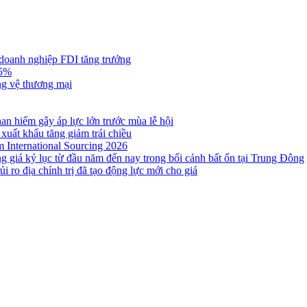
 doanh nghiệp FDI tăng trưởng
,5%
ng vệ thương mại
n hiếm gây áp lực lớn trước mùa lễ hội
 xuất khẩu tăng giảm trái chiều
m International Sourcing 2026
g giá kỷ lục từ đầu năm đến nay trong bối cảnh bất ổn tại Trung Đông
i ro địa chính trị đã tạo động lực mới cho giá