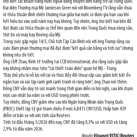
cho biết các khách hàng nước ngoài đang chuyển đơn hàng trở lại Trung Quốc.
Đại diện Thương mại Mỹ Jamieson Greer nói với Bloomberg TV rằng vẫn chưa
rõ thỏa thuận đình chiến thương mại giữa hai nước có được gia hạn sau khi
hết hiệu lực vào cuối năm nay hay không. Tuy nhiên, ông cho biết hai bên đã
đạt được các thỏa thuận cụ thể liên quan đến việc Trung Quốc mua nông sản,
thịt bò và máy bay Boeing của Mỹ.
Trong cuộc gặp ngày 14/5, Chủ tịch Tập Cận Bình nói với ông Trump rằng các
cuộc đàm phán thương mại đã đạt được “kết quả cân bằng và tích cực” nhưng
không nêu chi tiết.
Ông Cliff Zhao, Kinh tế trưởng tại CCB International, cho rằng cuộc gặp lần
này không nhằm mục tiêu “tái thiết toàn diện” quan hệ Mỹ - Trung.
“Đây chủ yếu là nỗ lực nối lại và thúc đẩy đối thoại cấp cao, giảm bớt bất ổn
ngắn hạn và xác lập ranh giới cạnh tranh rõ ràng hơn”, ông Zhao nói thêm.
Đồng CNY vẫn duy trì sức mạnh trong thời gian diễn ra hội nghị, sau khi chạm
mức cao nhất ba năm so với USD trong phiên trước.
Tuy nhiên, đồng CNY giảm nhẹ sau khi Ngân hàng Nhân dân Trung Quốc
(PBOC) thiết lập tỷ giá tham chiếu ở mức 6,8415 CNY/USD, thấp hơn 439
điểm cơ bản so với ước tính của Reuters.
Tính từ đầu tháng 5/2026 đến nay, CNY đã tăng 0,5% so với USD và tăng
2,9% từ đầu năm 2026.
Nguồn:
Vinanet/VITIC/Reuters