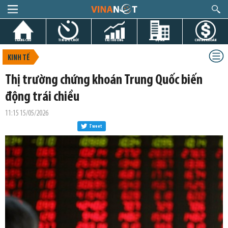
TRANG CHỦ
TIN GIỜ CHÓT
THỊ TRƯỜNG
DỰ ÁN
CHỨNG KHOÁN
KINH TẾ
Thị trường chứng khoán Trung Quốc biến
động trái chiều
11:15 15/05/2026
Tweet