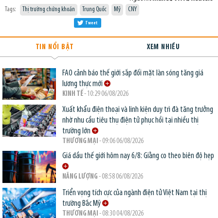
Tags:
Thị trường chứng khoán
Trung Quốc
Mỹ
CNY
Tweet
TIN NỔI BẬT
XEM NHIỀU
FAO cảnh báo thế giới sắp đối mặt làn sóng tăng giá
lương thực mới
KINH TẾ
- 10:29 06/08/2026
Xuất khẩu điện thoại và linh kiện duy trì đà tăng trưởng
nhờ nhu cầu tiêu thụ điện tử phục hồi tại nhiều thị
trường lớn
THƯƠNG MẠI
- 09:06 06/08/2026
Giá dầu thế giới hôm nay 6/8: Giằng co theo biên độ hẹp
NĂNG LƯỢNG
- 08:58 06/08/2026
Triển vọng tích cực của ngành điện tử Việt Nam tại thị
trường Bắc Mỹ
THƯƠNG MẠI
- 08:30 04/08/2026