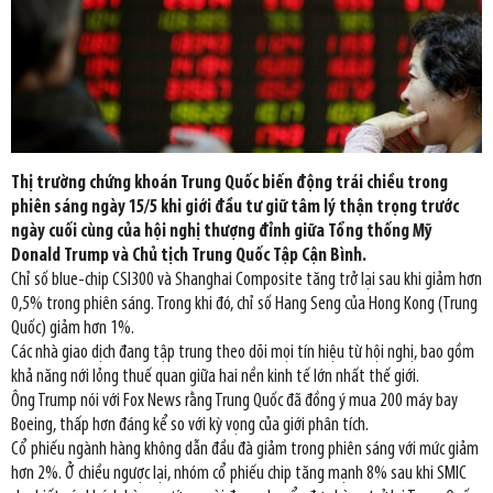
Thị trường chứng khoán Trung Quốc biến động trái chiều trong
phiên sáng ngày 15/5 khi giới đầu tư giữ tâm lý thận trọng trước
ngày cuối cùng của hội nghị thượng đỉnh giữa Tổng thống Mỹ
Donald Trump và Chủ tịch Trung Quốc Tập Cận Bình.
Chỉ số blue-chip CSI300 và Shanghai Composite tăng trở lại sau khi giảm hơn
0,5% trong phiên sáng. Trong khi đó, chỉ số Hang Seng của Hong Kong (Trung
Quốc) giảm hơn 1%.
Các nhà giao dịch đang tập trung theo dõi mọi tín hiệu từ hội nghị, bao gồm
khả năng nới lỏng thuế quan giữa hai nền kinh tế lớn nhất thế giới.
Ông Trump nói với Fox News rằng Trung Quốc đã đồng ý mua 200 máy bay
Boeing, thấp hơn đáng kể so với kỳ vọng của giới phân tích.
Cổ phiếu ngành hàng không dẫn đầu đà giảm trong phiên sáng với mức giảm
hơn 2%. Ở chiều ngược lại, nhóm cổ phiếu chip tăng mạnh 8% sau khi SMIC