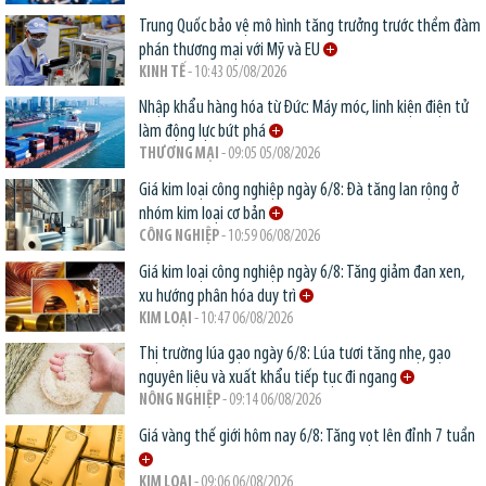
Trung Quốc bảo vệ mô hình tăng trưởng trước thềm đàm
phán thương mại với Mỹ và EU
KINH TẾ
- 10:43 05/08/2026
Nhập khẩu hàng hóa từ Đức: Máy móc, linh kiện điện tử
làm động lực bứt phá
THƯƠNG MẠI
- 09:05 05/08/2026
Giá kim loại công nghiệp ngày 6/8: Đà tăng lan rộng ở
nhóm kim loại cơ bản
CÔNG NGHIỆP
- 10:59 06/08/2026
Giá kim loại công nghiệp ngày 6/8: Tăng giảm đan xen,
xu hướng phân hóa duy trì
KIM LOẠI
- 10:47 06/08/2026
Thị trường lúa gạo ngày 6/8: Lúa tươi tăng nhẹ, gạo
nguyên liệu và xuất khẩu tiếp tục đi ngang
NÔNG NGHIỆP
- 09:14 06/08/2026
Giá vàng thế giới hôm nay 6/8: Tăng vọt lên đỉnh 7 tuần
KIM LOẠI
- 09:06 06/08/2026