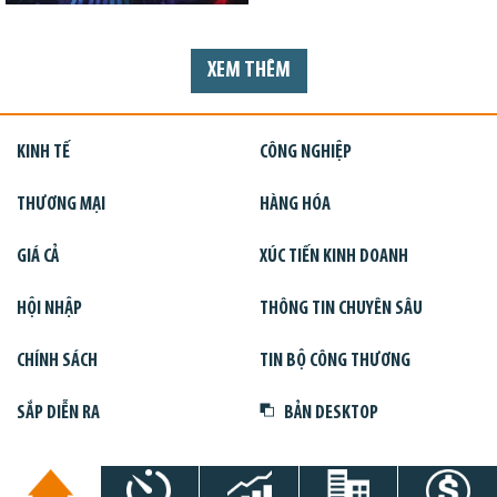
XEM THÊM
KINH TẾ
CÔNG NGHIỆP
THƯƠNG MẠI
HÀNG HÓA
GIÁ CẢ
XÚC TIẾN KINH DOANH
HỘI NHẬP
THÔNG TIN CHUYÊN SÂU
CHÍNH SÁCH
TIN BỘ CÔNG THƯƠNG
SẮP DIỄN RA
BẢN DESKTOP