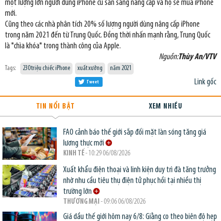
một lượng lớn người dùng iPhone cũ sẵn sàng nâng cấp và họ sẽ mua iPhone
mới.
Cũng theo các nhà phân tích 20% số lượng người dùng nâng cấp iPhone
trong năm 2021 đến từ Trung Quốc. Đồng thời nhấn mạnh rằng, Trung Quốc
là "chìa khóa" trong thành công của Apple.
Nguồn:
Thùy An/VTV
Tags:
230 triệu chiếc iPhone
xuất xưởng
năm 2021
Link gốc
Tweet
TIN NỔI BẬT
XEM NHIỀU
FAO cảnh báo thế giới sắp đối mặt làn sóng tăng giá
lương thực mới
KINH TẾ
- 10:29 06/08/2026
Xuất khẩu điện thoại và linh kiện duy trì đà tăng trưởng
nhờ nhu cầu tiêu thụ điện tử phục hồi tại nhiều thị
trường lớn
THƯƠNG MẠI
- 09:06 06/08/2026
Giá dầu thế giới hôm nay 6/8: Giằng co theo biên độ hẹp