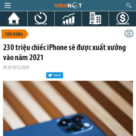
TRANG CHỦ
TIN GIỜ CHÓT
THỊ TRƯỜNG
DỰ ÁN
CHỨNG KHOÁN
TIÊU DÙNG
230 triệu chiếc iPhone sẽ được xuất xưởng
vào năm 2021
09:20 18/12/2020
Tweet