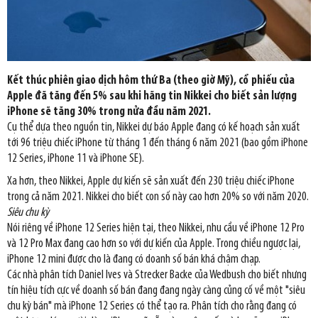
Kết thúc phiên giao dịch hôm thứ Ba (theo giờ Mỹ), cổ phiếu của
Apple đã tăng đến 5% sau khi hãng tin Nikkei cho biết sản lượng
iPhone sẽ tăng 30% trong nửa đầu năm 2021.
Cụ thể dựa theo nguồn tin, Nikkei dự báo Apple đang có kế hoạch sản xuất
tới 96 triệu chiếc iPhone từ tháng 1 đến tháng 6 năm 2021 (bao gồm iPhone
12 Series, iPhone 11 và iPhone SE).
Xa hơn, theo Nikkei, Apple dự kiến sẽ sản xuất đến 230 triệu chiếc iPhone
trong cả năm 2021. Nikkei cho biết con số này cao hơn 20% so với năm 2020.
Siêu chu kỳ
Nói riêng về iPhone 12 Series hiện tại, theo Nikkei, nhu cầu về iPhone 12 Pro
và 12 Pro Max đang cao hơn so với dự kiến của Apple. Trong chiều ngược lại,
iPhone 12 mini được cho là đang có doanh số bán khá chậm chạp.
Các nhà phân tích Daniel Ives và Strecker Backe của Wedbush cho biết nhưng
tín hiệu tích cực về doanh số bán đang đang ngày càng củng cố về một "siêu
chu kỳ bán" mà iPhone 12 Series có thể tạo ra. Phân tích cho rằng đang có