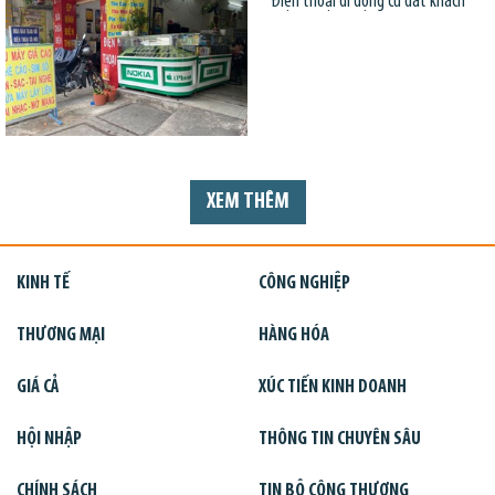
Điện thoại di động cũ đắt khách
XEM THÊM
KINH TẾ
CÔNG NGHIỆP
THƯƠNG MẠI
HÀNG HÓA
GIÁ CẢ
XÚC TIẾN KINH DOANH
HỘI NHẬP
THÔNG TIN CHUYÊN SÂU
CHÍNH SÁCH
TIN BỘ CÔNG THƯƠNG