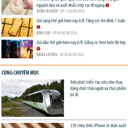
nguyên liệu và xuất khẩu tiếp tục đi ngang
NÔNG NGHIỆP
- 09:14 06/08/2026
Giá vàng thế giới hôm nay 6/8: Tăng vọt lên đỉnh 7 tuần
KIM LOẠI
- 09:06 06/08/2026
Giá dầu thế giới hôm nay 6/8: Giằng co theo biên độ hẹp
NĂNG LƯỢNG
- 08:58 06/08/2026
CÙNG CHUYÊN MỤC
Anh phát triển tàu siêu nhẹ chạy
bằng chất thải người và thực phẩm
bỏ đi
230 triệu chiếc iPhone sẽ được xuất