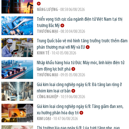
NĂNG LƯỢNG
- 08:58 06/08/2026
Triển vọng tích cực của ngành điện tử Việt Nam tại thị
trường Bắc Mỹ
THƯƠNG MẠI
- 08:30 04/08/2026
Trung Quốc bảo vệ mô hình tăng trưởng trước thềm đàm
phán thương mại với Mỹ và EU
KINH TẾ
- 10:43 05/08/2026
Nhập khẩu hàng hóa từ Đức: Máy móc, linh kiện điện tử
làm động lực bứt phá
THƯƠNG MẠI
- 09:05 05/08/2026
Giá kim loại công nghiệp ngày 6/8: Đà tăng lan rộng ở
nhóm kim loại cơ bản
CÔNG NGHIỆP
- 10:59 06/08/2026
Giá kim loại công nghiệp ngày 6/8: Tăng giảm đan xen,
xu hướng phân hóa duy trì
KIM LOẠI
- 10:47 06/08/2026
Thị trường lúa gạo ngày 6/8: Lúa tươi tăng nhẹ, gạo