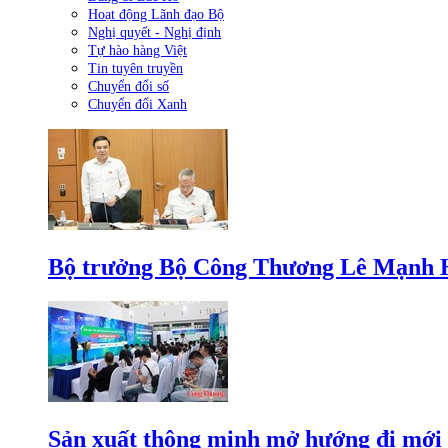
Hoạt động Lãnh đạo Bộ
Nghị quyết - Nghị định
Tự hào hàng Việt
Tin tuyên truyền
Chuyển đổi số
Chuyển đổi Xanh
Bộ trưởng Bộ Công Thương Lê Mạnh Hùn
Sản xuất thông minh mở hướng đi mới 