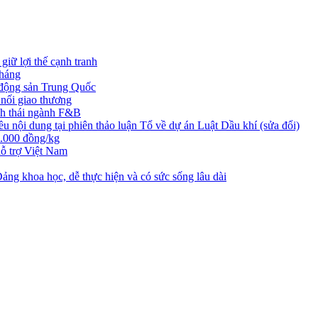
iữ lợi thế cạnh tranh
tháng
t động sản Trung Quốc
nối giao thương
nh thái ngành F&B
nội dung tại phiên thảo luận Tổ về dự án Luật Dầu khí (sửa đổi)
3.000 đồng/kg
ỗ trợ Việt Nam
ng khoa học, dễ thực hiện và có sức sống lâu dài