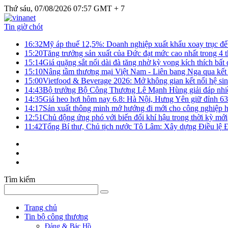
Thứ sáu, 07/08/2026 07:57 GMT + 7
Tin giờ chót
16:32
Mỹ áp thuế 12,5%: Doanh nghiệp xuất khẩu xoay trục để g
15:20
Tăng trưởng sản xuất của Đức đạt mức cao nhất trong 4 
15:14
Giá quặng sắt nối dài đà tăng nhờ kỳ vọng kích thích bấ
15:10
Nâng tầm thương mại Việt Nam - Liên bang Nga qua kết 
15:00
Vietfood & Beverage 2026: Mở không gian kết nối hệ si
14:43
Bộ trưởng Bộ Công Thương Lê Mạnh Hùng giải đáp nhiều 
14:35
Giá heo hơi hôm nay 6.8: Hà Nội, Hưng Yên giữ đỉnh 6
14:17
Sản xuất thông minh mở hướng đi mới cho công nghiệp h
12:51
Chủ động ứng phó với biến đổi khí hậu trong thời kỳ mới
11:42
Tổng Bí thư, Chủ tịch nước Tô Lâm: Xây dựng Điều lệ Đả
Tìm kiếm
Trang chủ
Tin bộ công thương
Đảng & Bác Hồ