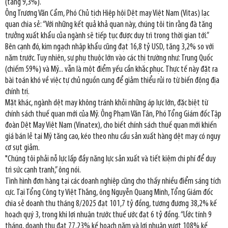
(tăng 9,3%).
Ông Trương Văn Cẩm, Phó Chủ tịch Hiệp hội Dệt may Việt Nam (Vitas) lạc
quan chia sẻ: “Với những kết quả khả quan này, chúng tôi tin rằng đà tăng
trưởng xuất khẩu của ngành sẽ tiếp tục được duy trì trong thời gian tới.”
Bên cạnh đó, kim ngạch nhập khẩu cũng đạt 16,8 tỷ USD, tăng 3,2% so với
năm trước. Tuy nhiên, sự phụ thuộc lớn vào các thị trường như: Trung Quốc
(chiếm 59%) và Mỹ... vẫn là một điểm yếu cần khắc phục. Thực tế này đặt ra
bài toán khó về việc tự chủ nguồn cung để giảm thiểu rủi ro từ biến động địa
chính trị.
Mặt khác, ngành dệt may không tránh khỏi những áp lực lớn, đặc biệt từ
chính sách thuế quan mới của Mỹ. Ông Phạm Văn Tân, Phó Tổng Giám đốc Tập
đoàn Dệt May Việt Nam (Vinatex), cho biết chính sách thuế quan mới khiến
giá bán lẻ tại Mỹ tăng cao, kéo theo nhu cầu sản xuất hàng dệt may có nguy
cơ sụt giảm.
"Chúng tôi phải nỗ lực lấp đầy năng lực sản xuất và tiết kiệm chi phí để duy
trì sức cạnh tranh,” ông nói.
Tình hình đơn hàng tại các doanh nghiệp cũng cho thấy nhiều điểm sáng tích
cực. Tại Tổng Công ty Việt Thắng, ông Nguyễn Quang Minh, Tổng Giám đốc
chia sẻ doanh thu tháng 8/2025 đạt 101,7 tỷ đồng, tương đương 38,2% kế
hoạch quý 3, trong khi lợi nhuận trước thuế ước đạt 6 tỷ đồng. “Ước tính 9
tháng, doanh thu đạt 77,23% kế hoạch năm và lợi nhuận vượt 108% kế