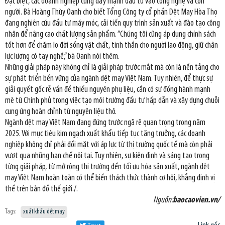
Đặc biệt, các doanh nghiệp cũng đẩy mạnh đầu tư vào công nghệ và con
người. Bà Hoàng Thùy Oanh cho biết Tổng Công ty cổ phần Dệt May Hòa Thọ
đang nghiên cứu đầu tư máy móc, cải tiến quy trình sản xuất và đào tạo công
nhân để nâng cao chất lượng sản phẩm. “Chúng tôi cũng áp dụng chính sách
tốt hơn để chăm lo đời sống vật chất, tinh thần cho người lao động, giữ chân
lực lượng có tay nghề,” bà Oanh nói thêm.
Những giải pháp này không chỉ là giải pháp trước mắt mà còn là nền tảng cho
sự phát triển bền vững của ngành dệt may Việt Nam. Tuy nhiên, để thực sự
giải quyết gốc rễ vấn đề thiếu nguyên phụ liệu, cần có sự đồng hành mạnh
mẽ từ Chính phủ trong việc tạo môi trường đầu tư hấp dẫn và xây dựng chuỗi
cung ứng hoàn chỉnh từ nguyên liệu thô.
Ngành dệt may Việt Nam đang đứng trước ngã rẽ quan trọng trong năm
2025. Với mục tiêu kim ngạch xuất khẩu tiếp tục tăng trưởng, các doanh
nghiệp không chỉ phải đối mặt với áp lực từ thị trường quốc tế mà còn phải
vượt qua những hạn chế nội tại. Tuy nhiên, sự kiên định và sáng tạo trong
từng giải pháp, từ mở rộng thị trường đến tối ưu hóa sản xuất, ngành dệt
may Việt Nam hoàn toàn có thể biến thách thức thành cơ hội, khẳng định vị
thế trên bản đồ thế giới./.
Nguồn:
baocaovien.vn/
Tags:
xuất khẩu dệt may