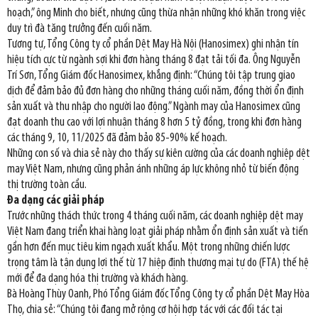
hoạch,” ông Minh cho biết, nhưng cũng thừa nhận những khó khăn trong việc
duy trì đà tăng trưởng đến cuối năm.
Tương tự, Tổng Công ty cổ phần Dệt May Hà Nội (Hanosimex) ghi nhận tín
hiệu tích cực từ ngành sợi khi đơn hàng tháng 8 đạt tải tối đa. Ông Nguyễn
Trí Sơn, Tổng Giám đốc Hanosimex, khẳng định: “Chúng tôi tập trung giao
dịch để đảm bảo đủ đơn hàng cho những tháng cuối năm, đồng thời ổn định
sản xuất và thu nhập cho người lao động.” Ngành may của Hanosimex cũng
đạt doanh thu cao với lợi nhuận tháng 8 hơn 5 tỷ đồng, trong khi đơn hàng
các tháng 9, 10, 11/2025 đã đảm bảo 85-90% kế hoạch.
Những con số và chia sẻ này cho thấy sự kiên cường của các doanh nghiệp dệt
may Việt Nam, nhưng cũng phản ánh những áp lực không nhỏ từ biến động
thị trường toàn cầu.
Đa dạng các giải pháp
Trước những thách thức trong 4 tháng cuối năm, các doanh nghiệp dệt may
Việt Nam đang triển khai hàng loạt giải pháp nhằm ổn định sản xuất và tiến
gần hơn đến mục tiêu kim ngạch xuất khẩu. Một trong những chiến lược
trọng tâm là tận dụng lợi thế từ 17 hiệp định thương mại tự do (FTA) thế hệ
mới để đa dạng hóa thị trường và khách hàng.
Bà Hoàng Thùy Oanh, Phó Tổng Giám đốc Tổng Công ty cổ phần Dệt May Hòa
Thọ, chia sẻ: “Chúng tôi đang mở rộng cơ hội hợp tác với các đối tác tại