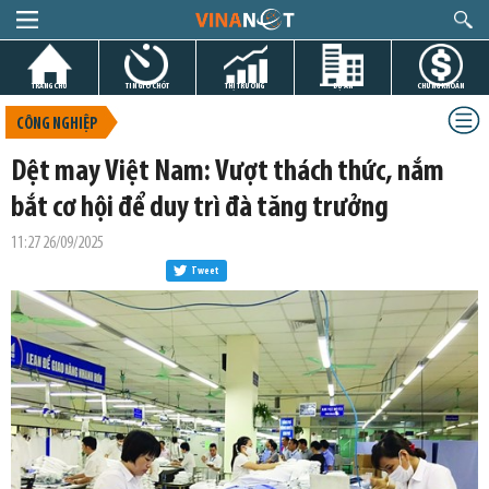
TRANG CHỦ
TIN GIỜ CHÓT
THỊ TRƯỜNG
DỰ ÁN
CHỨNG KHOÁN
CÔNG NGHIỆP
Dệt may Việt Nam: Vượt thách thức, nắm
bắt cơ hội để duy trì đà tăng trưởng
11:27 26/09/2025
Tweet