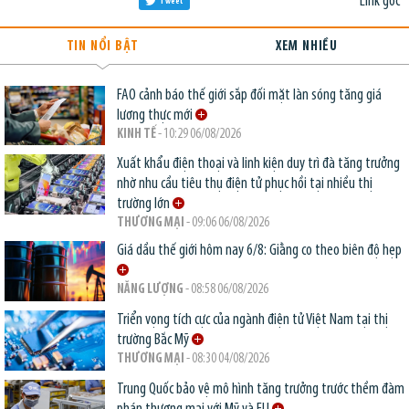
Link gốc
Tweet
TIN NỔI BẬT
XEM NHIỀU
FAO cảnh báo thế giới sắp đối mặt làn sóng tăng giá
lương thực mới
KINH TẾ
- 10:29 06/08/2026
Xuất khẩu điện thoại và linh kiện duy trì đà tăng trưởng
nhờ nhu cầu tiêu thụ điện tử phục hồi tại nhiều thị
trường lớn
THƯƠNG MẠI
- 09:06 06/08/2026
Giá dầu thế giới hôm nay 6/8: Giằng co theo biên độ hẹp
NĂNG LƯỢNG
- 08:58 06/08/2026
Triển vọng tích cực của ngành điện tử Việt Nam tại thị
trường Bắc Mỹ
THƯƠNG MẠI
- 08:30 04/08/2026
Trung Quốc bảo vệ mô hình tăng trưởng trước thềm đàm