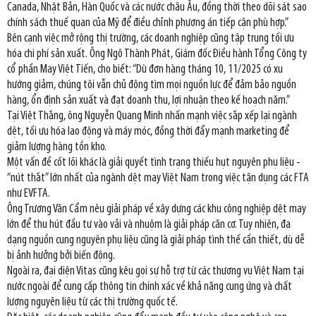
Canada, Nhật Bản, Hàn Quốc và các nước châu Âu, đồng thời theo dõi sát sao
chính sách thuế quan của Mỹ để điều chỉnh phương án tiếp cận phù hợp.”
Bên cạnh việc mở rộng thị trường, các doanh nghiệp cũng tập trung tối ưu
hóa chi phí sản xuất. Ông Ngô Thành Phát, Giám đốc Điều hành Tổng Công ty
cổ phần May Việt Tiến, cho biết: “Dù đơn hàng tháng 10, 11/2025 có xu
hướng giảm, chúng tôi vẫn chủ động tìm mọi nguồn lực để đảm bảo nguồn
hàng, ổn định sản xuất và đạt doanh thu, lợi nhuận theo kế hoạch năm.”
Tại Việt Thắng, ông Nguyễn Quang Minh nhấn mạnh việc sắp xếp lại ngành
dệt, tối ưu hóa lao động và máy móc, đồng thời đẩy mạnh marketing để
giảm lượng hàng tồn kho.
Một vấn đề cốt lõi khác là giải quyết tình trạng thiếu hụt nguyên phụ liệu -
“nút thắt” lớn nhất của ngành dệt may Việt Nam trong việc tận dụng các FTA
như EVFTA.
Ông Trương Văn Cẩm nêu giải pháp về xây dựng các khu công nghiệp dệt may
lớn để thu hút đầu tư vào vải và nhuộm là giải pháp căn cơ. Tuy nhiên, đa
dạng nguồn cung nguyên phụ liệu cũng là giải pháp tình thế cần thiết, dù dễ
bị ảnh hưởng bởi biến động.
Ngoài ra, đại diện Vitas cũng kêu gọi sự hỗ trợ từ các thương vụ Việt Nam tại
nước ngoài để cung cấp thông tin chính xác về khả năng cung ứng và chất
lượng nguyên liệu từ các thị trường quốc tế.