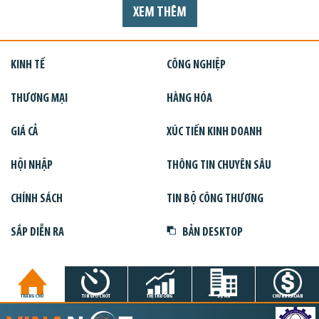
XEM THÊM
KINH TẾ
CÔNG NGHIỆP
THƯƠNG MẠI
HÀNG HÓA
GIÁ CẢ
XÚC TIẾN KINH DOANH
HỘI NHẬP
THÔNG TIN CHUYÊN SÂU
CHÍNH SÁCH
TIN BỘ CÔNG THƯƠNG
SẮP DIỄN RA
BẢN DESKTOP
TRANG CHỦ
TIN GIỜ CHÓT
THỊ TRƯỜNG
DỰ ÁN
CHỨNG KHOÁN