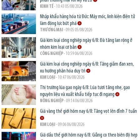
phán thương mại với Mỹ và EU
KINH TẾ
- 10:43 05/08/2026
Nhập khẩu hàng hóa từ Đức: Máy móc, linh kiện điện tử
làm động lực bứt phá
THƯƠNG MẠI
- 09:05 05/08/2026
Giá kim loại công nghiệp ngày 6/8: Đà tăng lan rộng ở
nhóm kim loại cơ bản
CÔNG NGHIỆP
- 10:59 06/08/2026
Giá kim loại công nghiệp ngày 6/8: Tăng giảm đan xen,
xu hướng phân hóa duy trì
KIM LOẠI
- 10:47 06/08/2026
Thị trường lúa gạo ngày 6/8: Lúa tươi tăng nhẹ, gạo
nguyên liệu và xuất khẩu tiếp tục đi ngang
NÔNG NGHIỆP
- 09:14 06/08/2026
Giá vàng thế giới hôm nay 6/8: Tăng vọt lên đỉnh 7 tuần
KIM LOẠI
- 09:06 06/08/2026
Giá dầu thế giới hôm nay 6/8: Giằng co theo biên độ hẹp