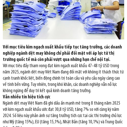
Với mục tiêu kim ngạch xuất khẩu tiếp tục tăng trưởng, các doanh
nghiệp ngành dệt may không chỉ phải đối mặt với áp lực từ thị
trường quốc tế mà còn phải vượt qua những hạn chế nội tại.
Với mục tiêu đầy tham vọng đạt kim ngạch xuất khẩu 47-48 tỷ USD trong
năm 2025, ngành dệt may Việt Nam đang đối mặt với không ít thách thức từ
cạnh tranh khốc liệt, biến động chính trị toàn cầu và yêu cầu ngày càng cao
về tính bền vững. Tuy nhiên, trong khó khăn, các doanh nghiệp vẫn nỗ lực
không ngừng để duy trì kết quả kinh doanh tăng trưởng.
Vẫn nhiều tín hiệu tích cực
Ngành dệt may Việt Nam đã ghi dấu ấn mạnh mẽ trong 8 tháng năm 2025
với kim ngạch xuất khẩu ước đạt 30,8 tỷ USD, tăng 7% so với cùng kỳ năm
2024. Số liệu này phản ánh sự tăng trưởng tích cực tại các thị trường chủ lực
như Mỹ (tăng 15%), EU (tăng 15,1%), Nhật Bản (tăng 10,1%) và Trung Quốc