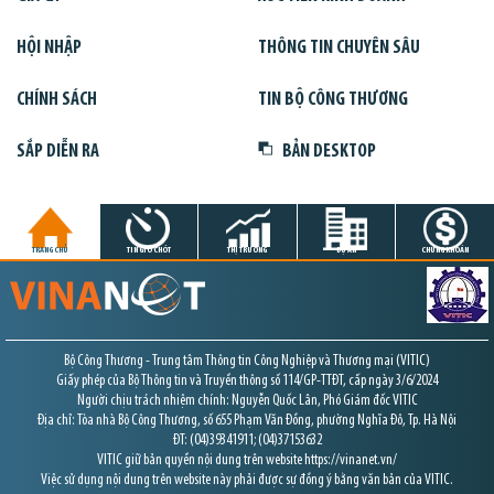
HỘI NHẬP
THÔNG TIN CHUYÊN SÂU
CHÍNH SÁCH
TIN BỘ CÔNG THƯƠNG
SẮP DIỄN RA
BẢN DESKTOP
TRANG CHỦ
TIN GIỜ CHÓT
THỊ TRƯỜNG
DỰ ÁN
CHỨNG KHOÁN
Bộ Công Thương - Trung tâm Thông tin Công Nghiệp và Thương mại (VITIC)
Giấy phép của Bộ Thông tin và Truyền thông số 114/GP-TTĐT, cấp ngày 3/6/2024
Người chịu trách nhiệm chính: Nguyễn Quốc Lân, Phó Giám đốc VITIC
Địa chỉ: Tòa nhà Bộ Công Thương, số 655 Phạm Văn Đồng, phường Nghĩa Đô, Tp. Hà Nội
ĐT: (04)39341911; (04)37153632
VITIC giữ bản quyền nội dung trên website https://vinanet.vn/
Việc sử dụng nội dung trên website này phải được sự đồng ý bằng văn bản của VITIC.