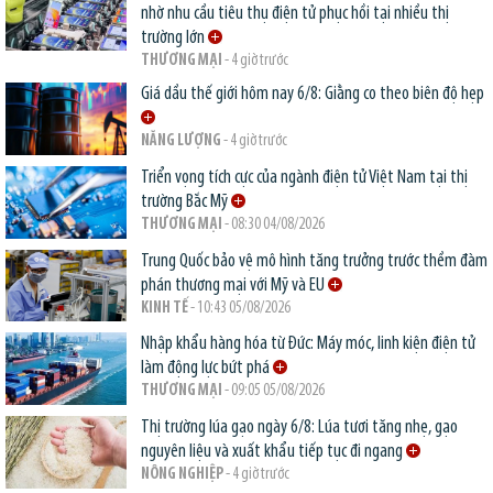
nhờ nhu cầu tiêu thụ điện tử phục hồi tại nhiều thị
trường lớn
THƯƠNG MẠI
- 4 giờ trước
Giá dầu thế giới hôm nay 6/8: Giằng co theo biên độ hẹp
NĂNG LƯỢNG
- 4 giờ trước
Triển vọng tích cực của ngành điện tử Việt Nam tại thị
trường Bắc Mỹ
THƯƠNG MẠI
- 08:30 04/08/2026
Trung Quốc bảo vệ mô hình tăng trưởng trước thềm đàm
phán thương mại với Mỹ và EU
KINH TẾ
- 10:43 05/08/2026
Nhập khẩu hàng hóa từ Đức: Máy móc, linh kiện điện tử
làm động lực bứt phá
THƯƠNG MẠI
- 09:05 05/08/2026
Thị trường lúa gạo ngày 6/8: Lúa tươi tăng nhẹ, gạo
nguyên liệu và xuất khẩu tiếp tục đi ngang
NÔNG NGHIỆP
- 4 giờ trước