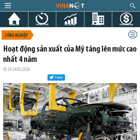
TRANG CHỦ
TIN GIỜ CHÓT
THỊ TRƯỜNG
DỰ ÁN
CHỨNG KHOÁN
CÔNG NGHIỆP
Hoạt động sản xuất của Mỹ tăng lên mức cao
nhất 4 năm
05:50 24/05/2026
Tweet