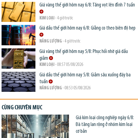
Giá vàng thế giới hôm nay 6/8: Tăng vọt lên đỉnh 7 tuần
KIM LOẠI
- 4 giờ trước
Giá dầu thế giới hôm nay 6/8: Giằng co theo biên độ hẹp
NĂNG LƯỢNG
- 4 giờ trước
Giá vàng thế giới hôm nay 5/8: Phục hồi nhờ giá dầu
giảm
KIM LOẠI
- 08:57 05/08/2026
Giá dầu thế giới hôm nay 5/8: Giảm sâu xuống đáy ba
tuần
NĂNG LƯỢNG
- 08:53 05/08/2026
CÙNG CHUYÊN MỤC
Giá kim loại công nghiệp ngày 6/8:
Đà tăng lan rộng ở nhóm kim loại
cơ bản