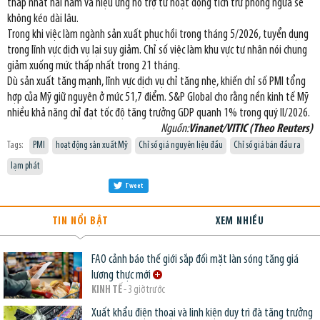
thấp nhất hai năm và hiệu ứng hỗ trợ từ hoạt động tích trữ phòng ngừa sẽ
không kéo dài lâu.
Trong khi việc làm ngành sản xuất phục hồi trong tháng 5/2026, tuyển dụng
trong lĩnh vực dịch vụ lại suy giảm. Chỉ số việc làm khu vực tư nhân nói chung
giảm xuống mức thấp nhất trong 21 tháng.
Dù sản xuất tăng mạnh, lĩnh vực dịch vụ chỉ tăng nhẹ, khiến chỉ số PMI tổng
hợp của Mỹ giữ nguyên ở mức 51,7 điểm. S&P Global cho rằng nền kinh tế Mỹ
nhiều khả năng chỉ đạt tốc độ tăng trưởng GDP quanh 1% trong quý II/2026.
Nguồn:
Vinanet/VITIC (Theo Reuters)
Tags:
PMI
hoạt động sản xuất Mỹ
Chỉ số giá nguyên liệu đầu
Chỉ số giá bán đầu ra
lạm phát
Tweet
TIN NỔI BẬT
XEM NHIỀU
FAO cảnh báo thế giới sắp đối mặt làn sóng tăng giá
lương thực mới
KINH TẾ
- 3 giờ trước
Xuất khẩu điện thoại và linh kiện duy trì đà tăng trưởng