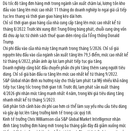
Dù tốc độ tăng đơn hàng mới trong ngành sản xuất chậm lại, lượng tồn kho
đầu vào tăng lên mức cao nhất 11 tháng do doanh nghiệp lo ngại giá cả tiếp
tục leo thang và thời gian giao hàng kéo dài hơn.
Chỉ số thời gian giao hàng của nhà cung cấp tăng lên mức cao nhất kể từ
tháng 8/2022. Trước khi xung đột Trung Đông bùng phát, chuỗi cung ứng vốn
đã chịu áp lực từ chính sách thuế quan diện rộng của Tổng thống Donald
Trump.
Chi phí đầu vào của nhà máy tăng mạnh trong tháng 5/2026. Chỉ số giá
nguyên liệu đầu vào của ngành sản xuất tăng lên 79,5 điểm, mức cao nhất kể
từ tháng 6/2022, phản ánh áp lực lạm phát tiếp tục gia tăng.
Doanh nghiệp cũng bắt đầu chuyển phần chi phí tăng thêm sang người tiêu
dùng. Chỉ số giá bán đầu ra tăng lên mức cao nhất kể từ tháng 9/2022.
S&P Global nhận định xu hướng này cho thấy lạm phát tại Mỹ nhiều khả năng
tiếp tục tăng tốc trong thời gian tới. Trước đó, lạm phát sản xuất tháng
4/2026 ghi nhận mức tăng mạnh nhất 4 năm, trong khi giá tiêu dùng tăng
nhanh nhất kể từ tháng 5/2023.
Giới phân tích cảnh báo chi phí cao hơn có thể làm suy yếu nhu cầu tiêu dùng
và gây áp lực lên tăng trưởng kinh tế trong các quý tới.
Kinh tế trưởng Chris Williamson của S&P Global Market Intelligence nhận
định tăng trưởng đơn hàng mới trong ba tháng gần đây đã giảm xuống mức