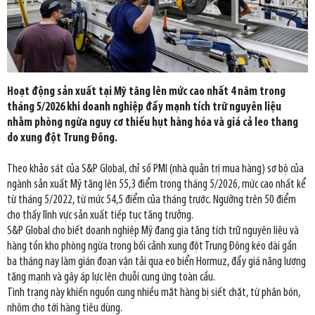
Hoạt động sản xuất tại Mỹ tăng lên mức cao nhất 4 năm trong
tháng 5/2026 khi doanh nghiệp đẩy mạnh tích trữ nguyên liệu
nhằm phòng ngừa nguy cơ thiếu hụt hàng hóa và giá cả leo thang
do xung đột Trung Đông.
Theo khảo sát của S&P Global, chỉ số PMI (nhà quản trị mua hàng) sơ bộ của
ngành sản xuất Mỹ tăng lên 55,3 điểm trong tháng 5/2026, mức cao nhất kể
từ tháng 5/2022, từ mức 54,5 điểm của tháng trước. Ngưỡng trên 50 điểm
cho thấy lĩnh vực sản xuất tiếp tục tăng trưởng.
S&P Global cho biết doanh nghiệp Mỹ đang gia tăng tích trữ nguyên liệu và
hàng tồn kho phòng ngừa trong bối cảnh xung đột Trung Đông kéo dài gần
ba tháng nay làm gián đoạn vận tải qua eo biển Hormuz, đẩy giá năng lượng
tăng mạnh và gây áp lực lên chuỗi cung ứng toàn cầu.
Tình trạng này khiến nguồn cung nhiều mặt hàng bị siết chặt, từ phân bón,
nhôm cho tới hàng tiêu dùng.