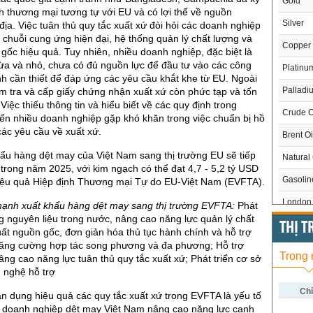
Gold
nh thương mại tương tự với EU và có lợi thế về nguồn
Silver
 địa. Việc tuân thủ quy tắc xuất xứ đòi hỏi các doanh nghiệp
 chuỗi cung ứng hiện đại, hệ thống quản lý chất lượng và
Copper
 gốc hiệu quả. Tuy nhiên, nhiều doanh nghiệp, đặc biệt là
ừa và nhỏ, chưa có đủ nguồn lực để đầu tư vào các công
Platinu
nh cần thiết để đáp ứng các yêu cầu khắt khe từ EU. Ngoài
Palladi
iểm tra và cấp giấy chứng nhận xuất xứ còn phức tạp và tốn
 Việc thiếu thông tin và hiểu biết về các quy định trong
Crude O
ến nhiều doanh nghiệp gặp khó khăn trong việc chuẩn bị hồ
ác yêu cầu về xuất xứ.
Brent Oi
hẩu hàng dệt may của Việt Nam sang thị trường EU sẽ tiếp
Natural
 trong năm 2025, với kim ngạch có thể đạt 4,7 - 5,2 tỷ USD
Gasoli
iệu quả Hiệp định Thương mại Tự do EU-Việt Nam (EVFTA).
London 
mạnh xuất khẩu hàng dệt may sang thị trường EVFTA:
Phát
g nguyên liệu trong nước, nâng cao năng lực quản lý chất
US Whe
THỊ 
uất nguồn gốc, đơn giản hóa thủ tục hành chính và hỗ trợ
tăng cường hợp tác song phương và đa phương; Hỗ trợ
US Cor
Trong
ng cao năng lực tuân thủ quy tắc xuất xứ; Phát triển cơ sở
US Soy
 nghệ hỗ trợ
US Coff
Chỉ
ận dụng hiệu quả các quy tắc xuất xứ trong EVFTA là yếu tố
p doanh nghiệp dệt may Việt Nam nâng cao năng lực cạnh