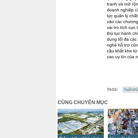
tranh và mở rộn
doanh nghiệp cầ
lực quản lý chấ
vào các chương 
vai trò tích cự
thủ tục hành ch
dụng tối đa các
nghệ hỗ trợ cũn
cầu khắt khe từ
cao uy tín của 
TAGS:
Xuất kh
CÙNG CHUYÊN MỤC