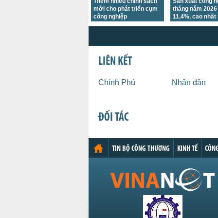
Thêm nhiều chính sách
Sản xuất công n
mới cho phát triển cụm
tháng năm 2026
công nghiệp
11,4%, cao nhất
năm
LIÊN KẾT
Chính Phủ
Nhân dân
ĐỐI TÁC
TIN BỘ CÔNG THƯƠNG
KINH TẾ
CÔNG