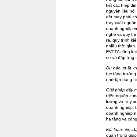
kết các hiệp đị
nguyên liệu nội
dệt may phải có
truy xuất nguồn
doanh nghiệp v
nghệ và quy trì
ra, quy trình k
nhiều thời gian.
EVFTA cũng khi
sơ và đáp ứng c
Dự báo
, xuất k
tục tăng trưởng
nhờ tận dụng h
Giải pháp đẩy 
triển nguồn cun
lượng và truy x
doanh nghiệp, 
doanh nghiệp nâ
hạ tầng và công
Kết luận:
Việc t
quan trọng giú