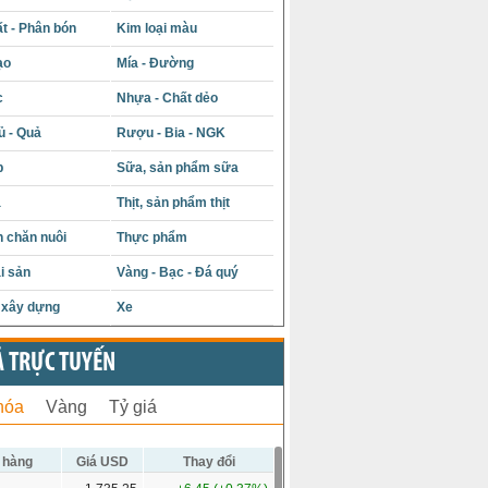
t - Phân bón
Kim loại màu
ạo
Mía - Đường
c
Nhựa - Chất dẻo
ủ - Quả
Rượu - Bia - NGK
p
Sữa, sản phẩm sữa
á
Thịt, sản phẩm thịt
 chăn nuôi
Thực phẩm
i sản
Vàng - Bạc - Đá quý
u xây dựng
Xe
Ả TRỰC TUYẾN
hóa
Vàng
Tỷ giá
 hàng
Giá USD
Thay đổi