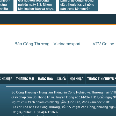
ghiệp 7
Giá nguyên liệu công
Làm gì để cộng hưởng
 tăng
nghiệp ngày 3/8: Nhóm
giá trị logistics và nông
 nhiều
kim loại cơ bản và nhựa
sản trong kỷ nguyên
tăng, nhựa đường giảm
mới?
mạnh
Báo Công Thương
Vietnamexport
VTV Online
 NGHIỆP
THƯƠNG MẠI
HÀNG HÓA
GIÁ CẢ
HỘI NHẬP
THÔNG TIN CHUYÊN 
Bộ Công Thương - Trung tâm Thông tin Công Nghiệp và Thương mại (VIT
Giấy phép của Bộ Thông tin và Truyền thông số 114/GP-TTĐT, cấp ngày 3
Người chịu trách nhiệm chính: Nguyễn Quốc Lân, Phó Giám đốc VITIC
Địa chỉ: Tòa nhà Bộ Công Thương, số 655 Phạm Văn Đồng, phường Nghĩa
ĐT: (04)39341911; (04)37153632