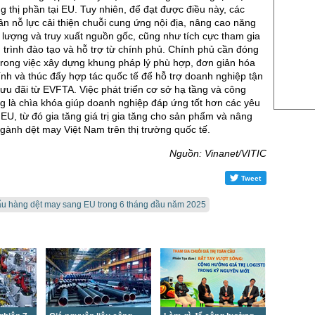
US Sug
g thị phần tại EU. Tuy nhiên, để đạt được điều này, các
n nỗ lực cải thiện chuỗi cung ứng nội địa, nâng cao năng
US Cott
t lượng và truy xuất nguồn gốc, cũng như tích cực tham gia
London
trình đào tạo và hỗ trợ từ chính phủ. Chính phủ cần đóng
c trong việc xây dựng khung pháp lý phù hợp, đơn giản hóa
US Coc
ính và thúc đẩy hợp tác quốc tế để hỗ trợ doanh nghiệp tận
 ưu đãi từ EVFTA. Việc phát triển cơ sở hạ tầng và công
Rough 
g là chìa khóa giúp doanh nghiệp đáp ứng tốt hơn các yêu
Nguồn Fi
 EU, từ đó gia tăng giá trị gia tăng cho sản phẩm và nâng
ngành dệt may Việt Nam trên thị trường quốc tế.
Nguồn: Vinanet/VITIC
Tweet
ẩu hàng dệt may sang EU trong 6 tháng đầu năm 2025