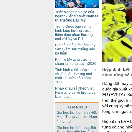
Triển vọng tích cực của
ngành điện tử Việt Nam tại
thị trường Bắc Mỹ
Trung Quốc bảo vệ mô
hình tăng trưởng trước
thềm đàm phán thương
mại với Mỹ và EU
Giá dầu thế giới hôm nay
5/8: Giảm sâu xuống đáy
ba tuần
Kinh tế Mỹ tăng trưởng
chậm lại trong quý II/2026
Hiệp định EVF
Tình hình xuất nhập khẩu
và cán cân thương mại
chưa từng có 
khối FDI nửa đầu năm
2026
Hàng dệt may c
Nhập khẩu sắt thép Việt
quốc gia xuất k
Nam tăng cả về lượng và
EU (EVFTA). Xu
kim ngạch
trên thế giới 6
với cùng kỳ nă
XEM NHIỀU
tổng kim ngạch.
Giá heo hơi hôm nay 4/8:
Miền Trung và miền Nam
đi ngang
Hiệp định EVFT
từng có cho nhi
Giá heo hơi hôm nay 5/8: