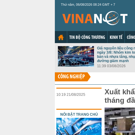
Thứ năm, 06/08/2026 08:24 GMT + 7
TIN BỘ CÔNG THƯƠNG
KINH TẾ
CÔNG
Giá nguyên liệu công 
ngày 3/8: Nhóm kim lo
bản và nhựa tăng, nh
đường giảm mạnh
11:39 03/08/2026
CÔNG NGHIỆP
Xuất khẩ
10:19 21/08/2025
tháng đầ
NỔI BẬT TRANG CHỦ