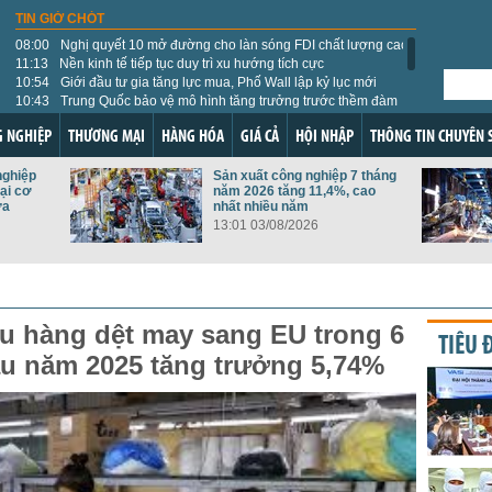
TIN GIỜ CHÓT
08:00
Nghị quyết 10 mở đường cho làn sóng FDI chất lượng cao
11:13
Nền kinh tế tiếp tục duy trì xu hướng tích cực
10:54
Giới đầu tư gia tăng lực mua, Phố Wall lập kỷ lục mới
10:43
Trung Quốc bảo vệ mô hình tăng trưởng trước thềm đàm
phán thương mại với Mỹ và EU
09:55
178 loại thực vật và sản phẩm thực vật Việt Nam được
 NGHIỆP
THƯƠNG MẠI
HÀNG HÓA
GIÁ CẢ
HỘI NHẬP
THÔNG TIN CHUYÊN 
phép nhập khẩu vào Đài Loan
09:47
Thứ trưởng Bộ Công Thương: GoGlobal mở đường cho
nghiệp
Sản xuất công nghiệp 7 tháng
doanh nghiệp Việt vươn ra thế giới
ại cơ
năm 2026 tăng 11,4%, cao
09:43
Tỷ giá USD hôm nay 5/8: Tỷ giá trung tâm lên 25.405
ựa
nhất nhiều năm
đồng, giới đầu tư dồn sự chú ý vào báo cáo việc làm Mỹ
13:01 03/08/2026
09:36
Giá năng lượng thế giới hôm nay 5/8: Thị trường hạ nhiệt
nhờ tín hiệu ngoại giao tích cực
09:31
Thị trường lúa gạo ngày 5/8: Giá lúa gạo trong nước đi
ngang, xuất khẩu tăng nhẹ
09:05
Nhập khẩu hàng hóa từ Đức: Máy móc, linh kiện điện tử
làm động lực bứt phá
u hàng dệt may sang EU trong 6
TIÊU 
u năm 2025 tăng trưởng 5,74%