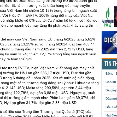
ng chủ lực xuất khẩu sang thị trường EU được đánh giá là
nhiều. EU là thị trường xuất khẩu hàng dệt may truyền
 của Việt Nam khi chiếm 10-15% trong tổng kim ngạch xuất
. Với Hiệp định EVFTA, 100% hàng dệt may của Việt Nam
uế nhập khẩu về 0% sau tối đa 7 năm kể từ khi có hiệu lực.
 lớn cho ngành dệt may tăng thị phần xuất khẩu sang thị
 dệt may của Việt Nam sang EU tháng 6/2025 tăng 5,61%
2025 và tăng 13,25% so với tháng 6/2024, đạt trên 469,44
 chung 6 tháng đầu năm 2025 đạt trên 2,72 tỷ USD, tăng
ùng kỳ năm 2024; chiếm 12,17% trong tổng kim ngạch xuất
ay ra toàn thế giới.
TIN T
i tác trong EVFTA, hiện Việt Nam xuất hàng dệt may nhiều
hị trường là: Hà Lan gần 636,17 triệu USD, Đức đạt gần
Bông - 
SD trong 6 tháng đầu năm 2025. Xét về mức độ biến động,
Cao su
u sang một số thị trường tăng đáng lưu ý như: Lithuania tăng
412.142 USD; Malta tăng 290,59%, đạt trên 2,44 triệu
Da giày
g tăng 122,79%, đạt gần 3,88 triệu USD. Ngược lại, xuất
số thị trường giảm mạnh như: Phần Lan giảm 39,37%, chỉ
Dầu mỏ 
SD; Hy Lạp giảm 31,7%, đạt gần 2,38 triệu USD.
Gỗ - Gi
từ số liệu của Trung tâm Thương mại Quốc tế (ITC) của
Hạt điề
tháng đầu năm 2025 nhập khẩu hàng may mặc mã HS 61