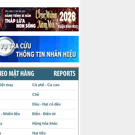
HEO MẶT HÀNG
REPORTS
Dệt may
Cà phê - Ca cao
Chè
Dầu - Hạt có dầu
- Nhiên liệu
Điện - Điện tử
ấy
Hàng hóa khác
u
Hạt tiêu