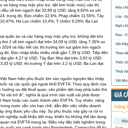
áo và hàng may mặc phụ trợ, dệt kim hoặc móc) vào thị
Hóa chấ
 đầu về kim ngạch đạt 33,89 tỷ USD, tăng 9,82% so với
24; trong đó, Đức chiếm 22,6%, Pháp chiếm 11,55%, Tây
Lúa - G
10,47%; Hà Lan chiếm 10,4%; Ý chiếm 9,29%; Ba Lan
Ngũ cố
Rau - C
oại quần áo và các hàng may mặc phụ trợ, không dệt kim
thứ 2 về kim ngạch đạt trên 34,09 tỷ USD, tăng 7,35% so
Sắt thé
 2024 và hầu hết các thị trường lớn sụt giảm kim ngạch
ng đó, Đức nhập khẩu nhiều nhất gần 7,39 tỷ USD; Tiếp đến
Than đ
 đạt gần 4,27 tỷ USD; Tây Ban Nha đạt trên 3,83 tỷ USD;
Thức ăn
3,33 tỷ USD; thị trường Ý đạt trên 3,2 tỷ USD; Ba Lan đạt
Thuỷ hả
Việt Nam hiện phụ thuộc lớn vào nguồn nguyên liệu nhập
Vật liệ
Quốc và các quốc gia ngoài khối EVFTA. Theo quy định của
 hưởng ưu đãi thuế quan, sản phẩm dệt may phải tuân thủ
GIÁ C
"từ vải trở đi", nghĩa là quá trình sản xuất vải phải được
iệt Nam hoặc các nước thành viên EVFTA. Tuy nhiên, năng
i trong nước vẫn còn hạn chế, dẫn đến việc nhiều doanh
Hàng 
p ứng được yêu cầu này. Sự phụ thuộc này gây ra rủi ro
nh nghiệp xuất khẩu dệt may, khiến họ không thể tận dụng
Mặt
 quan mà EVFTA mang lại. Điều này đặc biệt nghiêm trọng
 các quốc gia cạnh tranh như Bangladesh, Campuchia đã ký