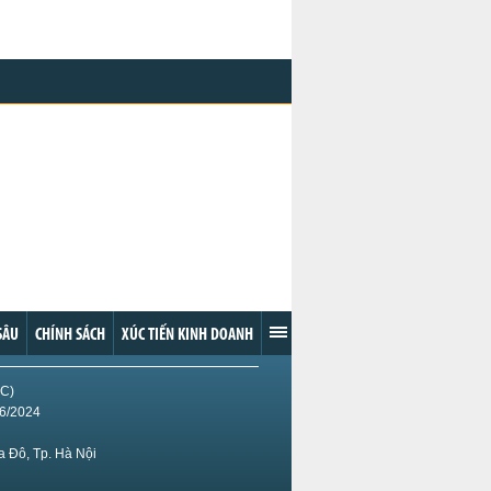
SÂU
CHÍNH SÁCH
XÚC TIẾN KINH DOANH
IC)
/6/2024
 Đô, Tp. Hà Nội