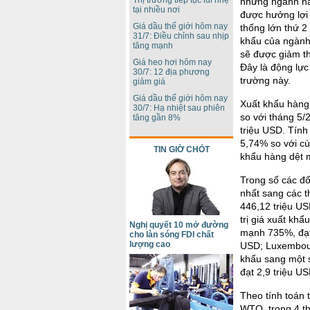
Thị trường tiếp tục lùi nhẹ
những ngành hà
tại nhiều nơi
được hưởng lợi 
Giá dầu thế giới hôm nay
thống lớn thứ 2
31/7: Điều chỉnh sau nhịp
khẩu của ngành
tăng mạnh
sẽ được giảm th
Giá heo hơi hôm nay
Đây là động lực
30/7: 12 địa phương
trường này.
giảm giá
Giá dầu thế giới hôm nay
Xuất khẩu hàng
30/7: Hạ nhiệt sau phiên
so với tháng 5/
tăng gần 8%
triệu USD. Tính
5,74% so với c
TIN GIỜ CHÓT
khẩu hàng dệt m
Trong số các đố
nhất sang các t
446,12 triệu U
trị giá xuất khẩ
Nghị quyết 10 mở đường
mạnh 735%, đạt 
cho làn sóng FDI chất
lượng cao
USD; Luxembour
khẩu sang một 
đạt 2,9 triệu U
Theo tính toán 
WTO, trong 4 