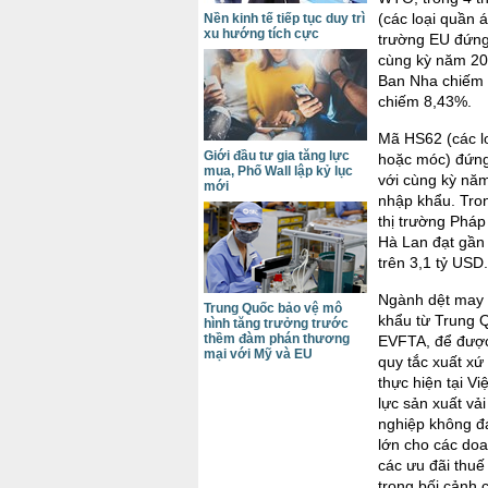
(các loại quần 
Nền kinh tế tiếp tục duy trì
xu hướng tích cực
trường EU đứng
cùng kỳ năm 20
Ban Nha chiếm 
chiếm 8,43%.
Mã HS62 (các l
Giới đầu tư gia tăng lực
hoặc móc) đứng 
mua, Phố Wall lập kỷ lục
với cùng kỳ năm
mới
nhập khẩu. Tro
thị trường Pháp
Hà Lan đạt gần 
trên 3,1 tỷ USD.
Ngành dệt may 
Trung Quốc bảo vệ mô
khẩu từ Trung 
hình tăng trưởng trước
thềm đàm phán thương
EVFTA, để được
mại với Mỹ và EU
quy tắc xuất xứ 
thực hiện tại V
lực sản xuất vả
nghiệp không đá
lớn cho các doa
các ưu đãi thuế
trong bối cảnh