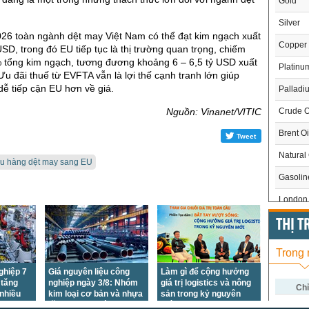
Gold
Silver
26 toàn ngành dệt may Việt Nam có thể đạt kim ngạch xuất
Copper
SD, trong đó EU tiếp tục là thị trường quan trọng, chiếm
tổng kim ngạch, tương đương khoảng 6 – 6,5 tỷ USD xuất
Platinu
u đãi thuế từ EVFTA vẫn là lợi thế cạnh tranh lớn giúp
ễ tiếp cận EU hơn về giá.
Palladi
Crude O
Nguồn: Vinanet/VITIC
Brent Oi
Tweet
Natural
ẩu hàng dệt may sang EU
Gasoli
London 
US Whe
THỊ 
US Cor
Trong
US Soy
ghiệp 7
Giá nguyên liệu công
Làm gì để cộng hưởng
 tăng
nghiệp ngày 3/8: Nhóm
giá trị logistics và nông
US Coff
Chỉ
 nhiều
kim loại cơ bản và nhựa
sản trong kỷ nguyên
tăng, nhựa đường giảm
mới?