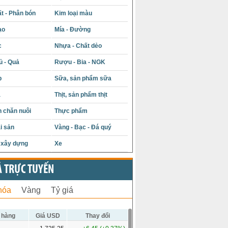
t - Phân bón
Kim loại màu
ạo
Mía - Đường
c
Nhựa - Chất dẻo
ủ - Quả
Rượu - Bia - NGK
p
Sữa, sản phẩm sữa
á
Thịt, sản phẩm thịt
 chăn nuôi
Thực phẩm
i sản
Vàng - Bạc - Đá quý
u xây dựng
Xe
Ả TRỰC TUYẾN
hóa
Vàng
Tỷ giá
 hàng
Giá USD
Thay đổi