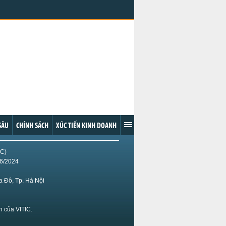
ar #11
14.86
+0.02 (+0.13%)
on #2
79.27
+1.39 (+1.78%)
 Cocoa
1,713.00
0.00 (0%)
oa
2,366.00
+30.00 (+1.28%)
Rice
13.155
+0.040 (+0.30%)
ca.vn
SÂU
CHÍNH SÁCH
XÚC TIẾN KINH DOANH
IC)
/6/2024
 Đô, Tp. Hà Nội
n của VITIC.