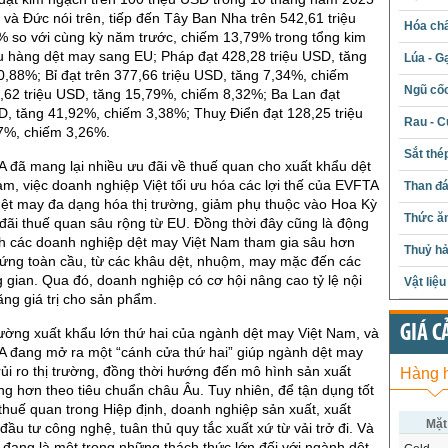
và Đức nói trên, tiếp đến Tây Ban Nha trên 542,61 triệu
Hóa chấ
% so với cùng kỳ năm trước, chiếm 13,79% trong tổng kim
u hàng dệt may sang EU; Pháp đạt 428,28 triệu USD, tăng
Lúa - G
,88%; Bỉ đạt trên 377,66 triệu USD, tăng 7,34%, chiếm
Ngũ cố
,62 triệu USD, tăng 15,79%, chiếm 8,32%; Ba Lan đạt
D, tăng 41,92%, chiếm 3,38%; Thuỵ Điển đạt 128,25 triệu
Rau - C
7%, chiếm 3,26%.
Sắt thé
 đã mang lại nhiều ưu đãi về thuế quan cho xuất khẩu dệt
m, việc doanh nghiệp Việt tối ưu hóa các lợi thế của EVFTA
Than đ
ệt may đa dạng hóa thị trường, giảm phụ thuộc vào Hoa Kỳ
Thức ăn
đãi thuế quan sâu rộng từ EU. Đồng thời đây cũng là động
ch các doanh nghiệp dệt may Việt Nam tham gia sâu hơn
Thuỷ hả
 ứng toàn cầu, từ các khâu dệt, nhuộm, may mặc đến các
 gian. Qua đó, doanh nghiệp có cơ hội nâng cao tỷ lệ nội
Vật liệ
ăng giá trị cho sản phẩm.
GIÁ C
trường xuất khẩu lớn thứ hai của ngành dệt may Việt Nam, và
A đang mở ra một “cánh cửa thứ hai” giúp ngành dệt may
ủi ro thị trường, đồng thời hướng đến mô hình sản xuất
Hàng 
g hơn theo tiêu chuẩn châu Âu. Tuy nhiên, để tận dụng tốt
thuế quan trong Hiệp định, doanh nghiệp sản xuất, xuất
Mặt
đầu tư công nghệ, tuân thủ quy tắc xuất xứ từ vải trở đi. Và
 đang là một trong những thách thức lớn đối với ngành dệt