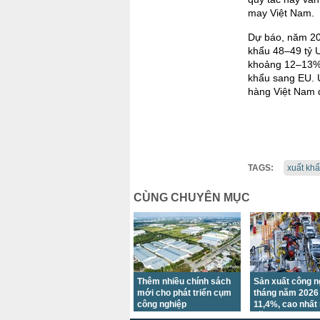
may Việt Nam.
Dự báo, năm 20
khẩu 48–49 tỷ U
khoảng 12–13% 
khẩu sang EU. Ư
hàng Việt Nam d
TAGS:
xuất kh
CÙNG CHUYÊN MỤC
Thêm nhiều chính sách
Sản xuất công n
mới cho phát triển cụm
tháng năm 2026
công nghiệp
11,4%, cao nhất
năm