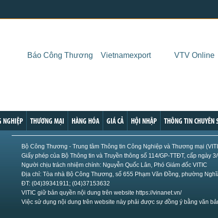
US Sug
mạnh
US Cott
London
US Coc
Báo Công Thương
Vietnamexport
VTV Online
Rough 
Nguồn Fi
 NGHIỆP
THƯƠNG MẠI
HÀNG HÓA
GIÁ CẢ
HỘI NHẬP
THÔNG TIN CHUYÊN 
Bộ Công Thương - Trung tâm Thông tin Công Nghiệp và Thương mại (VIT
Giấy phép của Bộ Thông tin và Truyền thông số 114/GP-TTĐT, cấp ngày 3
Người chịu trách nhiệm chính: Nguyễn Quốc Lân, Phó Giám đốc VITIC
Địa chỉ: Tòa nhà Bộ Công Thương, số 655 Phạm Văn Đồng, phường Nghĩa
ĐT: (04)39341911; (04)37153632
VITIC giữ bản quyền nội dung trên website https://vinanet.vn/
Việc sử dụng nội dung trên website này phải được sự đồng ý bằng văn bả