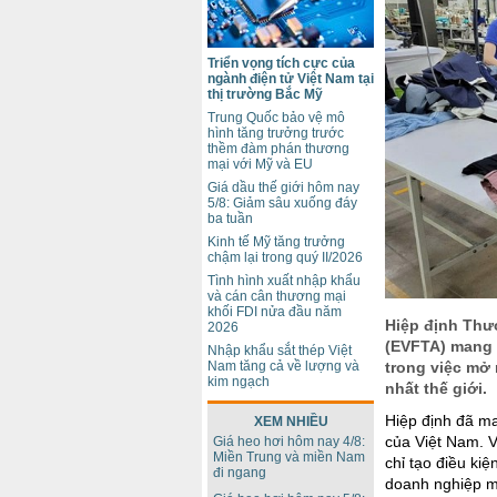
Triển vọng tích cực của
ngành điện tử Việt Nam tại
thị trường Bắc Mỹ
Trung Quốc bảo vệ mô
hình tăng trưởng trước
thềm đàm phán thương
mại với Mỹ và EU
Giá dầu thế giới hôm nay
5/8: Giảm sâu xuống đáy
ba tuần
Kinh tế Mỹ tăng trưởng
chậm lại trong quý II/2026
Tình hình xuất nhập khẩu
và cán cân thương mại
khối FDI nửa đầu năm
Hiệp định Thư
2026
(EVFTA) mang 
Nhập khẩu sắt thép Việt
Nam tăng cả về lượng và
trong việc mở 
kim ngạch
nhất thế giới.
Hiệp định đã ma
XEM NHIỀU
của Việt Nam. V
Giá heo hơi hôm nay 4/8:
Miền Trung và miền Nam
chỉ tạo điều ki
đi ngang
doanh nghiệp m