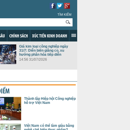
TÌM KIẾM
SÂU
CHÍNH SÁCH
XÚC TIẾN KINH DOANH
Giá kim loại công nghiệp ngày
31/7: Diễn biến giằng co, xu
hướng phân hóa tiếp diễn
14:56 31/07/2026
ĐIỂM
Thành lập Hiệp hội Công nghiệp
hỗ trợ Việt Nam
Việt Nam có thể làm giàu bằng
nghề chế biến thực phẩm?