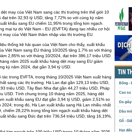
dệt may của Việt Nam sang các thị trường trên thế giới 10
 đạt trên 32,93 tỷ USD, tăng 7,72% so với cùng kỳ năm
 xuất khẩu sang EU chiếm 11,95% trong tổng kim ngạch.
ng mại tự do Việt Nam - EU (EVFTA) đang tạo nhiều cơ hội
ệt may của Việt Nam thâm nhập vào thị trường EU.
 liệu thống kê hải quan của Việt Nam cho thấy, xuất khẩu
ủa Việt Nam sang EU tháng 10/2025 tăng 1,7% so với tháng
ảm 2,85% so với tháng 10/2024, đạt trên 386,17 triệu USD.
tháng năm 2025 xuất khẩu hàng dệt may sang EU giảm
ng kỳ năm 2024, đạt gần 3,94 tỷ USD.
TIN T
i tác trong EVFTA, trong tháng 10/2025 Việt Nam xuất hàng
hất sang các thị trường: Hà Lan đạt gần 129,13 triệu USD,
Bông - 
,93 triệu USD, Tây Ban Nha đạt gần 44,27 triệu USD, Pháp
Cao su
iệu USD. Tính chung trong 10 tháng năm 2025, hàng dệt
am xuất khẩu sang EU đạt gần 3,94 tỷ USD, giảm 2,51% so
Da giày
 2024; trong đó, Hà Lan xuất khẩu sang Hà Lan nhiều nhất
D, chiếm 28,22% trong tổng kim ngạch xuất khẩu hàng dệt
Dầu mỏ 
uất khẩu sang Đức đạt trên 736,54 triệu USD, tăng 16,19%,
Gỗ - Gi
Hạt điề
đạt kim ngạch trên 100 triệu USD trong 10 tháng năm 2025