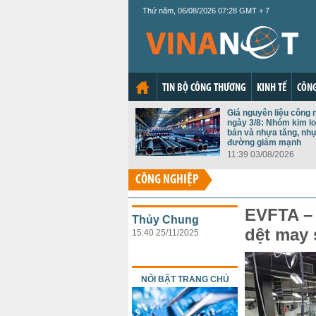
Thứ năm, 06/08/2026 07:28 GMT + 7
TIN BỘ CÔNG THƯƠNG
KINH TẾ
CÔNG
Giá nguyên liệu công 
ngày 3/8: Nhóm kim lo
bản và nhựa tăng, nh
đường giảm mạnh
11:39 03/08/2026
CÔNG NGHIỆP
EVFTA –
Thủy Chung
dệt may 
15:40 25/11/2025
NỔI BẬT TRANG CHỦ