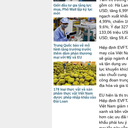
gồm có: Hà Lan 
Giới đầu tư gia tăng lực
mua, Phố Wall lập kỷ lục
USD, tăng 6,99
mới
ngạch xuất khẩ
4,99%, chiếm 10
9,6%; Ý đạt 327
133,06 triệu US
USD, tăng 59,4
Trung Quốc bảo vệ mô
Hiệp định EVFTA
hình tăng trưởng trước
may của Việt Na
thềm đàm phán thương
mại với Mỹ và EU
sẽ giúp ngành d
và tận dụng ưu 
lực khuyến khí
vào chuỗi cung
công đoạn trung
địa hóa và gia t
178 loại thực vật và sản
phẩm thực vật Việt Nam
EU hiện là thị 
được phép nhập khẩu vào
Hiệp định EVFT
Đài Loan
Việt Nam giảm r
xanh và bền vữn
hơn các ưu đãi 
khẩu phải lưu ý 
quy tắc này vẫn