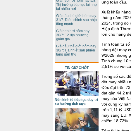
Giá heo hơi hôm nay 5/8:
ứng toàn cầu.
Thị trường tiếp tục lùi nhẹ
tại nhiều nơi
Xuất khẩu hàng 
Giá dầu thế giới hôm nay
tháng năm 2025
31/7: Điều chỉnh sau nhịp
2024, trong đó
tăng mạnh
Hiệp định Thươ
Giá heo hơi hôm nay
lớn cho hàng d
30/7: 12 địa phương
giảm giá
Tính toán từ số
Giá dầu thế giới hôm nay
hàng dệt may c
30/7: Hạ nhiệt sau phiên
tăng gần 8%
9/2025 nhưng gi
Tính chung 10 
2,51% so với cù
TIN GIỜ CHÓT
Trong số các đố
dệt may nhiều n
Đức đạt trên 73
đạt gần 44,2 tr
may của Việt N
Nền kinh tế tiếp tục duy trì
xu hướng tích cực
với cùng kỳ năm
trên 1,11 tỷ US
may sang EU; X
chiếm 18,72%.
Tám thị trường 