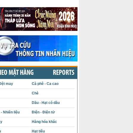
HEO MẶT HÀNG
REPORTS
Dệt may
Cà phê - Ca cao
Chè
Dầu - Hạt có dầu
- Nhiên liệu
Điện - Điện tử
ấy
Hàng hóa khác
u
Hạt tiêu