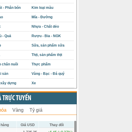
t - Phân bón
Kim loại màu
ạo
Mía - Đường
c
Nhựa - Chất dẻo
ủ - Quả
Rượu - Bia - NGK
p
Sữa, sản phẩm sữa
á
Thịt, sản phẩm thịt
 chăn nuôi
Thực phẩm
i sản
Vàng - Bạc - Đá quý
u xây dựng
Xe
Ả TRỰC TUYẾN
hóa
Vàng
Tỷ giá
 hàng
Giá USD
Thay đổi