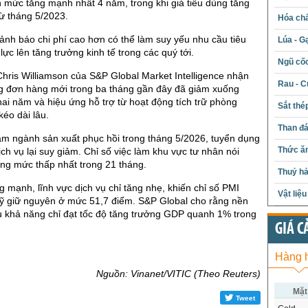
 mức tăng mạnh nhất 4 năm, trong khi giá tiêu dùng tăng
ừ tháng 5/2023.
Hóa chấ
cảnh báo chi phí cao hơn có thể làm suy yếu nhu cầu tiêu
Lúa - G
ực lên tăng trưởng kinh tế trong các quý tới.
Ngũ cố
Chris Williamson của S&P Global Market Intelligence nhận
Rau - C
ng đơn hàng mới trong ba tháng gần đây đã giảm xuống
ai năm và hiệu ứng hỗ trợ từ hoạt động tích trữ phòng
Sắt thé
éo dài lâu.
Than đ
làm ngành sản xuất phục hồi trong tháng 5/2026, tuyển dụng
Thức ăn
ịch vụ lại suy giảm. Chỉ số việc làm khu vực tư nhân nói
ng mức thấp nhất trong 21 tháng.
Thuỷ hả
g mạnh, lĩnh vực dịch vụ chỉ tăng nhẹ, khiến chỉ số PMI
Vật liệ
ỹ giữ nguyên ở mức 51,7 điểm. S&P Global cho rằng nền
u khả năng chỉ đạt tốc độ tăng trưởng GDP quanh 1% trong
GIÁ C
Hàng 
Nguồn: Vinanet/VITIC (Theo Reuters)
Mặt
Tweet