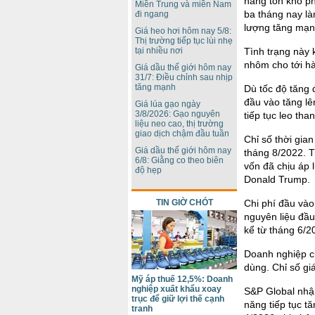
hàng tồn kho p
Miền Trung và miền Nam
ba tháng nay là
đi ngang
lượng tăng mạnh
Giá heo hơi hôm nay 5/8:
Thị trường tiếp tục lùi nhẹ
tại nhiều nơi
Tình trạng này 
nhôm cho tới hà
Giá dầu thế giới hôm nay
31/7: Điều chỉnh sau nhịp
tăng mạnh
Dù tốc độ tăng 
đầu vào tăng lê
Giá lúa gạo ngày
3/8/2026: Gạo nguyên
tiếp tục leo tha
liệu neo cao, thị trường
giao dịch chậm đầu tuần
Chỉ số thời gia
Giá dầu thế giới hôm nay
tháng 8/2022. T
6/8: Giằng co theo biên
vốn đã chịu áp 
độ hẹp
Donald Trump.
TIN GIỜ CHÓT
Chi phí đầu vào
nguyên liệu đầu
kể từ tháng 6/2
Doanh nghiệp c
dùng. Chỉ số gi
Mỹ áp thuế 12,5%: Doanh
nghiệp xuất khẩu xoay
S&P Global nhận
trục để giữ lợi thế cạnh
năng tiếp tục tă
tranh