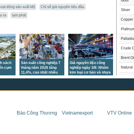
Gold
oạt động sản xuất Mỹ
Chỉ số giá nguyên liệu đầu
Silver
u ra
lạm phát
Copper
Platinu
Palladi
Crude O
Brent Oi
nh sách
Sản xuất công nghiệp 7
Giá nguyên liệu công
Natural
iển cụm
tháng năm 2026 tăng
nghiệp ngày 3/8: Nhóm
11,4%, cao nhất nhiều
kim loại cơ bản và nhựa
Gasoli
năm
tăng, nhựa đường giảm
mạnh
London 
US Whe
THỊ 
US Cor
Trong
Báo Công Thương
Vietnamexport
VTV Online
US Soy
US Coff
Chỉ