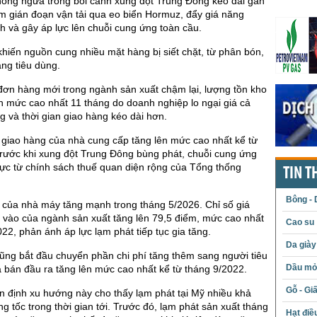
hòng ngừa trong bối cảnh xung đột Trung Đông kéo dài gần
m gián đoạn vận tải qua eo biển Hormuz, đẩy giá năng
 và gây áp lực lên chuỗi cung ứng toàn cầu.
khiến nguồn cung nhiều mặt hàng bị siết chặt, từ phân bón,
ng tiêu dùng.
đơn hàng mới trong ngành sản xuất chậm lại, lượng tồn kho
n mức cao nhất 11 tháng do doanh nghiệp lo ngại giá cả
ng và thời gian giao hàng kéo dài hơn.
n giao hàng của nhà cung cấp tăng lên mức cao nhất kể từ
rước khi xung đột Trung Đông bùng phát, chuỗi cung ứng
lực từ chính sách thuế quan diện rộng của Tổng thống
TIN T
Bông - 
 của nhà máy tăng mạnh trong tháng 5/2026. Chỉ số giá
 vào của ngành sản xuất tăng lên 79,5 điểm, mức cao nhất
Cao su
022, phản ánh áp lực lạm phát tiếp tục gia tăng.
Da giày
ũng bắt đầu chuyển phần chi phí tăng thêm sang người tiêu
Dầu mỏ 
á bán đầu ra tăng lên mức cao nhất kể từ tháng 9/2022.
Gỗ - Gi
 định xu hướng này cho thấy lạm phát tại Mỹ nhiều khả
ng tốc trong thời gian tới. Trước đó, lạm phát sản xuất tháng
Hạt điề