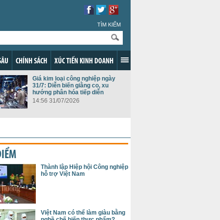
TÌM KIẾM
SÂU
CHÍNH SÁCH
XÚC TIẾN KINH DOANH
Giá kim loại công nghiệp ngày
31/7: Diễn biến giằng co, xu
hướng phân hóa tiếp diễn
14:56 31/07/2026
ĐIỂM
Thành lập Hiệp hội Công nghiệp
hỗ trợ Việt Nam
Việt Nam có thể làm giàu bằng
nghề chế biến thực phẩm?