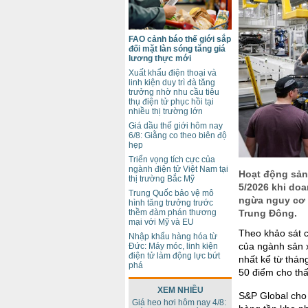
FAO cảnh báo thế giới sắp
đối mặt làn sóng tăng giá
lương thực mới
Xuất khẩu điện thoại và
linh kiện duy trì đà tăng
trưởng nhờ nhu cầu tiêu
thụ điện tử phục hồi tại
nhiều thị trường lớn
Giá dầu thế giới hôm nay
6/8: Giằng co theo biên độ
hẹp
Triển vọng tích cực của
ngành điện tử Việt Nam tại
Hoạt động sản 
thị trường Bắc Mỹ
5/2026 khi do
Trung Quốc bảo vệ mô
ngừa nguy cơ t
hình tăng trưởng trước
thềm đàm phán thương
Trung Đông.
mại với Mỹ và EU
Theo khảo sát c
Nhập khẩu hàng hóa từ
của ngành sản 
Đức: Máy móc, linh kiện
điện tử làm động lực bứt
nhất kể từ thán
phá
50 điểm cho thấ
XEM NHIỀU
S&P Global cho 
Giá heo hơi hôm nay 4/8: