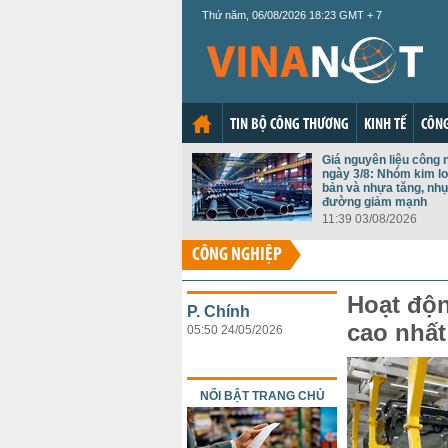
Thứ năm, 06/08/2026 18:23 GMT + 7
TIN BỘ CÔNG THƯƠNG
KINH TẾ
CÔNG
Giá nguyên liệu công 
ngày 3/8: Nhóm kim lo
bản và nhựa tăng, nh
đường giảm mạnh
11:39 03/08/2026
CÔNG NGHIỆP
Hoạt độn
P. Chính
cao nhất
05:50 24/05/2026
NỔI BẬT TRANG CHỦ