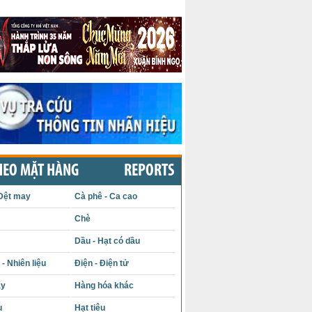
HEO MẶT HÀNG
REPORTS
Dệt may
Cà phê - Ca cao
Chè
Dầu - Hạt có dầu
- Nhiên liệu
Điện - Điện tử
ấy
Hàng hóa khác
u
Hạt tiêu