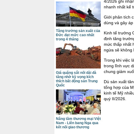
4/2026 ghi nhận
nhanh nhất kể t
Giới phân tích 
dùng và gây áp l
Tăng trưởng sản xuất của
Kinh tế trưởng 
Đức đạt mức cao nhất
định tăng trưở
trong 4 tháng
mức thấp nhất h
ngừa sẽ không k
Trong khi việc 
trong lĩnh vực d
chung giảm xuố
Giá quặng sắt nối dài đà
tăng nhờ kỳ vọng kích
thích bất động sản Trung
Dù sản xuất tăn
Quốc
tổng hợp của M
kinh tế Mỹ nhiề
quý II/2026.
Nâng tầm thương mại Việt
Nam - Liên bang Nga qua
kết nối giao thương