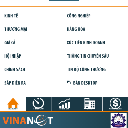
KINH TẾ
CÔNG NGHIỆP
THƯƠNG MẠI
HÀNG HÓA
GIÁ CẢ
XÚC TIẾN KINH DOANH
HỘI NHẬP
THÔNG TIN CHUYÊN SÂU
CHÍNH SÁCH
TIN BỘ CÔNG THƯƠNG
SẮP DIỄN RA
BẢN DESKTOP
TRANG CHỦ
TIN GIỜ CHÓT
THỊ TRƯỜNG
DỰ ÁN
CHỨNG KHOÁN