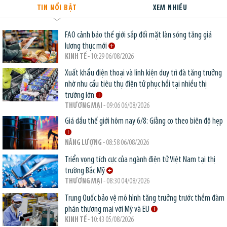
TIN NỔI BẬT
XEM NHIỀU
FAO cảnh báo thế giới sắp đối mặt làn sóng tăng giá
lương thực mới
KINH TẾ
- 10:29 06/08/2026
Xuất khẩu điện thoại và linh kiện duy trì đà tăng trưởng
nhờ nhu cầu tiêu thụ điện tử phục hồi tại nhiều thị
trường lớn
THƯƠNG MẠI
- 09:06 06/08/2026
Giá dầu thế giới hôm nay 6/8: Giằng co theo biên độ hẹp
NĂNG LƯỢNG
- 08:58 06/08/2026
Triển vọng tích cực của ngành điện tử Việt Nam tại thị
trường Bắc Mỹ
THƯƠNG MẠI
- 08:30 04/08/2026
Trung Quốc bảo vệ mô hình tăng trưởng trước thềm đàm
phán thương mại với Mỹ và EU
KINH TẾ
- 10:43 05/08/2026