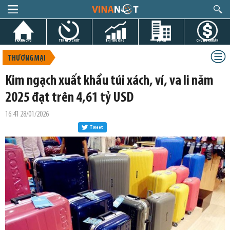
TRANG CHỦ
TIN GIỜ CHÓT
THỊ TRƯỜNG
DỰ ÁN
CHỨNG KHOÁN
THƯƠNG MẠI
Kim ngạch xuất khẩu túi xách, ví, va li năm
2025 đạt trên 4,61 tỷ USD
16:41 28/01/2026
Tweet