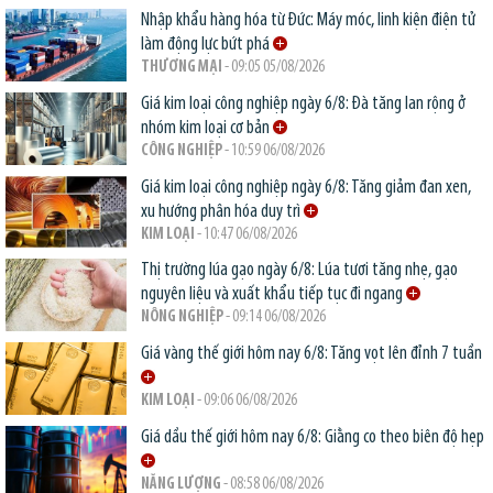
Nhập khẩu hàng hóa từ Đức: Máy móc, linh kiện điện tử
làm động lực bứt phá
THƯƠNG MẠI
- 09:05 05/08/2026
Giá kim loại công nghiệp ngày 6/8: Đà tăng lan rộng ở
nhóm kim loại cơ bản
CÔNG NGHIỆP
- 10:59 06/08/2026
Giá kim loại công nghiệp ngày 6/8: Tăng giảm đan xen,
xu hướng phân hóa duy trì
KIM LOẠI
- 10:47 06/08/2026
Thị trường lúa gạo ngày 6/8: Lúa tươi tăng nhẹ, gạo
nguyên liệu và xuất khẩu tiếp tục đi ngang
NÔNG NGHIỆP
- 09:14 06/08/2026
Giá vàng thế giới hôm nay 6/8: Tăng vọt lên đỉnh 7 tuần
KIM LOẠI
- 09:06 06/08/2026
Giá dầu thế giới hôm nay 6/8: Giằng co theo biên độ hẹp
NĂNG LƯỢNG
- 08:58 06/08/2026