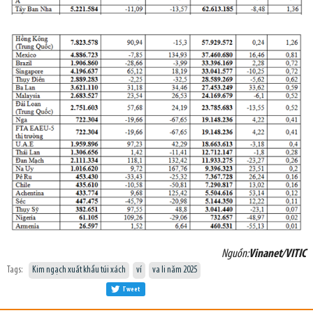
Nguồn:
Vinanet/VITIC
Tags:
Kim ngạch xuất khẩu túi xách
ví
va li năm 2025
Tweet