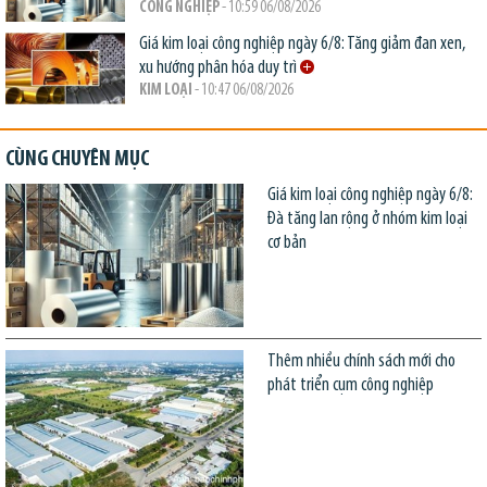
CÔNG NGHIỆP
- 10:59 06/08/2026
Giá kim loại công nghiệp ngày 6/8: Tăng giảm đan xen,
xu hướng phân hóa duy trì
KIM LOẠI
- 10:47 06/08/2026
CÙNG CHUYÊN MỤC
Giá kim loại công nghiệp ngày 6/8:
Đà tăng lan rộng ở nhóm kim loại
cơ bản
Thêm nhiều chính sách mới cho
phát triển cụm công nghiệp