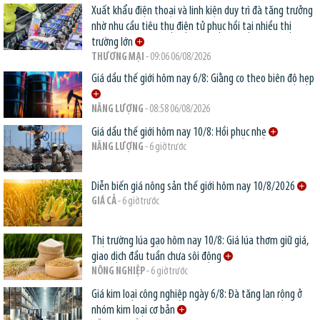
Xuất khẩu điện thoại và linh kiện duy trì đà tăng trưởng
nhờ nhu cầu tiêu thụ điện tử phục hồi tại nhiều thị
trường lớn
THƯƠNG MẠI
- 09:06 06/08/2026
Giá dầu thế giới hôm nay 6/8: Giằng co theo biên độ hẹp
NĂNG LƯỢNG
- 08:58 06/08/2026
Giá dầu thế giới hôm nay 10/8: Hồi phục nhẹ
NĂNG LƯỢNG
- 6 giờ trước
Diễn biến giá nông sản thế giới hôm nay 10/8/2026
GIÁ CẢ
- 6 giờ trước
Thị trường lúa gạo hôm nay 10/8: Giá lúa thơm giữ giá,
giao dịch đầu tuần chưa sôi động
NÔNG NGHIỆP
- 6 giờ trước
Giá kim loại công nghiệp ngày 6/8: Đà tăng lan rộng ở
nhóm kim loại cơ bản