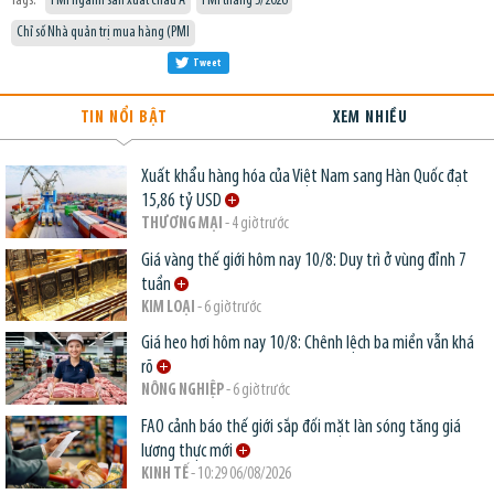
Tags:
PMI ngành sản xuất châu Á
PMI tháng 5/2026
Chỉ số Nhà quản trị mua hàng (PMI
Tweet
TIN NỔI BẬT
XEM NHIỀU
Xuất khẩu hàng hóa của Việt Nam sang Hàn Quốc đạt
15,86 tỷ USD
THƯƠNG MẠI
- 4 giờ trước
Giá vàng thế giới hôm nay 10/8: Duy trì ở vùng đỉnh 7
tuần
KIM LOẠI
- 6 giờ trước
Giá heo hơi hôm nay 10/8: Chênh lệch ba miền vẫn khá
rõ
NÔNG NGHIỆP
- 6 giờ trước
FAO cảnh báo thế giới sắp đối mặt làn sóng tăng giá
lương thực mới
KINH TẾ
- 10:29 06/08/2026