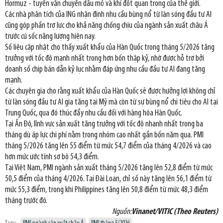
Hormuz - tuyến vận chuyển dầu mỏ và khí đốt quan trọng của thế giới.
Các nhà phân tích của ING nhận định nhu cầu bùng nổ từ làn sóng đầu tư AI
cũng góp phần trợ lực cho khả năng chống chịu của ngành sản xuất châu Á
trước cú sốc năng lượng hiện nay.
Số liệu cập nhật cho thấy xuất khẩu của Hàn Quốc trong tháng 5/2026 tăng
trưởng với tốc độ mạnh nhất trong hơn bốn thập kỷ, nhờ được hỗ trợ bởi
doanh số chip bán dẫn kỷ lục nhằm đáp ứng nhu cầu đầu tư AI đang tăng
mạnh.
Các chuyên gia cho rằng xuất khẩu của Hàn Quốc sẽ được hưởng lợi không chỉ
từ làn sóng đầu tư AI gia tăng tại Mỹ mà còn từ sự bùng nổ chi tiêu cho AI tại
Trung Quốc, qua đó thúc đẩy nhu cầu đối với hàng hóa Hàn Quốc.
Tại Ấn Độ, lĩnh vực sản xuất tăng trưởng với tốc độ nhanh nhất trong ba
tháng dù áp lực chi phí nằm trong nhóm cao nhất gần bốn năm qua. PMI
tháng 5/2026 tăng lên 55 điểm từ mức 54,7 điểm của tháng 4/2026 và cao
hơn mức ước tính sơ bộ 54,3 điểm.
Tại Việt Nam, PMI ngành sản xuất tháng 5/2026 tăng lên 52,8 điểm từ mức
50,5 điểm của tháng 4/2026. Tại Đài Loan, chỉ số này tăng lên 56,1 điểm từ
mức 55,3 điểm, trong khi Philippines tăng lên 50,8 điểm từ mức 48,3 điểm
tháng trước đó.
Nguồn:
Vinanet/VITIC (Theo Reuters)