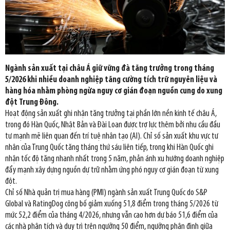
Ngành sản xuất tại châu Á giữ vững đà tăng trưởng trong tháng
5/2026 khi nhiều doanh nghiệp tăng cường tích trữ nguyên liệu và
hàng hóa nhằm phòng ngừa nguy cơ gián đoạn nguồn cung do xung
đột Trung Đông.
Hoạt động sản xuất ghi nhận tăng trưởng tại phần lớn nền kinh tế châu Á,
trong đó Hàn Quốc, Nhật Bản và Đài Loan được trợ lực thêm bởi nhu cầu đầu
tư mạnh mẽ liên quan đến trí tuệ nhân tạo (AI). Chỉ số sản xuất khu vực tư
nhân của Trung Quốc tăng tháng thứ sáu liên tiếp, trong khi Hàn Quốc ghi
nhận tốc độ tăng nhanh nhất trong 5 năm, phản ánh xu hướng doanh nghiệp
đẩy mạnh xây dựng nguồn dự trữ nhằm ứng phó nguy cơ gián đoạn từ xung
đột.
Chỉ số Nhà quản trị mua hàng (PMI) ngành sản xuất Trung Quốc do S&P
Global và RatingDog công bố giảm xuống 51,8 điểm trong tháng 5/2026 từ
mức 52,2 điểm của tháng 4/2026, nhưng vẫn cao hơn dự báo 51,6 điểm của
các nhà phân tích và duy trì trên ngưỡng 50 điểm, ngưỡng phân định giữa