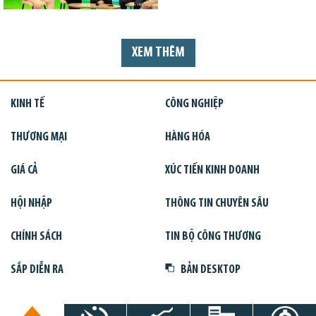
XEM THÊM
KINH TẾ
CÔNG NGHIỆP
THƯƠNG MẠI
HÀNG HÓA
GIÁ CẢ
XÚC TIẾN KINH DOANH
HỘI NHẬP
THÔNG TIN CHUYÊN SÂU
CHÍNH SÁCH
TIN BỘ CÔNG THƯƠNG
SẮP DIỄN RA
BẢN DESKTOP