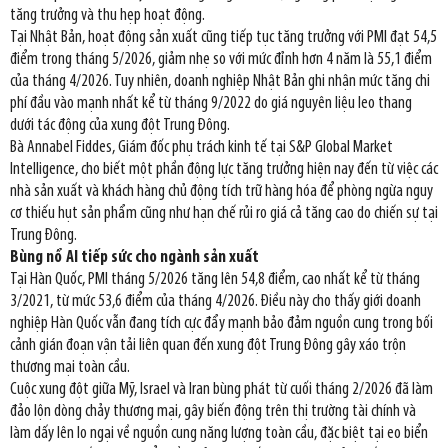
tăng trưởng và thu hẹp hoạt động.
Tại Nhật Bản, hoạt động sản xuất cũng tiếp tục tăng trưởng với PMI đạt 54,5
điểm trong tháng 5/2026, giảm nhẹ so với mức đỉnh hơn 4 năm là 55,1 điểm
của tháng 4/2026. Tuy nhiên, doanh nghiệp Nhật Bản ghi nhận mức tăng chi
phí đầu vào mạnh nhất kể từ tháng 9/2022 do giá nguyên liệu leo thang
dưới tác động của xung đột Trung Đông.
Bà Annabel Fiddes, Giám đốc phụ trách kinh tế tại S&P Global Market
Intelligence, cho biết một phần động lực tăng trưởng hiện nay đến từ việc các
nhà sản xuất và khách hàng chủ động tích trữ hàng hóa để phòng ngừa nguy
cơ thiếu hụt sản phẩm cũng như hạn chế rủi ro giá cả tăng cao do chiến sự tại
Trung Đông.
Bùng nổ AI tiếp sức cho ngành sản xuất
Tại Hàn Quốc, PMI tháng 5/2026 tăng lên 54,8 điểm, cao nhất kể từ tháng
3/2021, từ mức 53,6 điểm của tháng 4/2026. Điều này cho thấy giới doanh
nghiệp Hàn Quốc vẫn đang tích cực đẩy mạnh bảo đảm nguồn cung trong bối
cảnh gián đoạn vận tải liên quan đến xung đột Trung Đông gây xáo trộn
thương mại toàn cầu.
Cuộc xung đột giữa Mỹ, Israel và Iran bùng phát từ cuối tháng 2/2026 đã làm
đảo lộn dòng chảy thương mại, gây biến động trên thị trường tài chính và
làm dấy lên lo ngại về nguồn cung năng lượng toàn cầu, đặc biệt tại eo biển