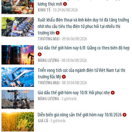
lương thực mới
KINH TẾ
- 10:29 06/08/2026
Xuất khẩu điện thoại và linh kiện duy trì đà tăng trưởng
nhờ nhu cầu tiêu thụ điện tử phục hồi tại nhiều thị
trường lớn
THƯƠNG MẠI
- 09:06 06/08/2026
Giá dầu thế giới hôm nay 6/8: Giằng co theo biên độ hẹp
NĂNG LƯỢNG
- 08:58 06/08/2026
Triển vọng tích cực của ngành điện tử Việt Nam tại thị
trường Bắc Mỹ
THƯƠNG MẠI
- 08:30 04/08/2026
Giá dầu thế giới hôm nay 10/8: Hồi phục nhẹ
NĂNG LƯỢNG
- 3 giờ trước
Diễn biến giá nông sản thế giới hôm nay 10/8/2026
GIÁ CẢ
- 3 giờ trước