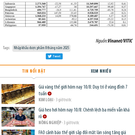
Nguồn:
Vinanet/VITIC
Tags:
Nhập khẩu dược phẩm 8 tháng năm 2025
Tweet
TIN NỔI BẬT
XEM NHIỀU
Giá vàng thế giới hôm nay 10/8: Duy trì ở vùng đỉnh 7
tuần
KIM LOẠI
- 3 giờ trước
Giá heo hơi hôm nay 10/8: Chênh lệch ba miền vẫn khá
rõ
NÔNG NGHIỆP
- 3 giờ trước
FAO cảnh báo thế giới sắp đối mặt làn sóng tăng giá