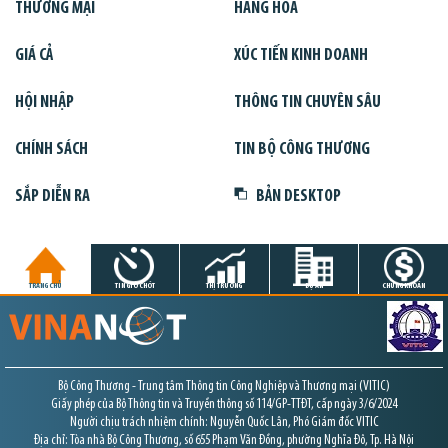
THƯƠNG MẠI
HÀNG HÓA
GIÁ CẢ
XÚC TIẾN KINH DOANH
HỘI NHẬP
THÔNG TIN CHUYÊN SÂU
CHÍNH SÁCH
TIN BỘ CÔNG THƯƠNG
SẮP DIỄN RA
BẢN DESKTOP
TRANG CHỦ
TIN GIỜ CHÓT
THỊ TRƯỜNG
DỰ ÁN
CHỨNG KHOÁN
Bộ Công Thương - Trung tâm Thông tin Công Nghiệp và Thương mại (VITIC)
Giấy phép của Bộ Thông tin và Truyền thông số 114/GP-TTĐT, cấp ngày 3/6/2024
Người chịu trách nhiệm chính: Nguyễn Quốc Lân, Phó Giám đốc VITIC
Địa chỉ: Tòa nhà Bộ Công Thương, số 655 Phạm Văn Đồng, phường Nghĩa Đô, Tp. Hà Nội