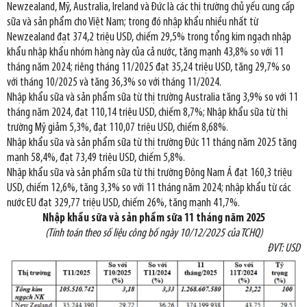
Newzealand, Mỹ, Australia, Ireland và Đức là các thị trường chủ yếu cung cấp
sữa và sản phẩm cho Việt Nam; trong đó nhập khẩu nhiều nhất từ
Newzealand đạt 374,2 triệu USD, chiếm 29,5% trong tổng kim ngạch nhập
khẩu nhập khẩu nhóm hàng này của cả nước, tăng mạnh 43,8% so với 11
tháng năm 2024; riêng tháng 11/2025 đạt 35,24 triệu USD, tăng 29,7% so
với tháng 10/2025 và tăng 36,3% so với tháng 11/2024.
Nhập khẩu sữa và sản phẩm sữa từ thị trường Australia tăng 3,9% so với 11
tháng năm 2024, đạt 110,14 triệu USD, chiếm 8,7%; Nhập khẩu sữa từ thị
trường Mỹ giảm 5,3%, đạt 110,07 triệu USD, chiếm 8,68%.
Nhập khẩu sữa và sản phẩm sữa từ thị trường Đức 11 tháng năm 2025 tăng
mạnh 58,4%, đạt 73,49 triệu USD, chiếm 5,8%.
Nhập khẩu sữa và sản phẩm sữa từ thị trường Đông Nam Á đạt 160,3 triệu
USD, chiếm 12,6%, tăng 3,3% so với 11 tháng năm 2024; nhập khẩu từ các
nước EU đạt 329,77 triệu USD, chiếm 26%, tăng mạnh 41,7%.
Nhập khẩu sữa và sản phẩm sữa 11 tháng năm 2025
(Tính toán theo số liệu công bố ngày 10/12/2025 của TCHQ)
ĐVT: USD