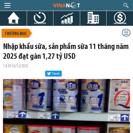
TRANG CHỦ
TIN GIỜ CHÓT
THỊ TRƯỜNG
DỰ ÁN
CHỨNG KHOÁN
THƯƠNG MẠI
Nhập khẩu sữa, sản phẩm sữa 11 tháng năm
2025 đạt gàn 1,27 tỷ USD
14:30 16/12/2025
Tweet