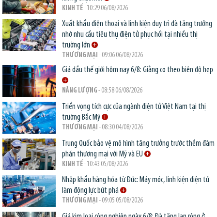
KINH TẾ
- 10:29 06/08/2026
Xuất khẩu điện thoại và linh kiện duy trì đà tăng trưởng
nhờ nhu cầu tiêu thụ điện tử phục hồi tại nhiều thị
trường lớn
THƯƠNG MẠI
- 09:06 06/08/2026
Giá dầu thế giới hôm nay 6/8: Giằng co theo biên độ hẹp
NĂNG LƯỢNG
- 08:58 06/08/2026
Triển vọng tích cực của ngành điện tử Việt Nam tại thị
trường Bắc Mỹ
THƯƠNG MẠI
- 08:30 04/08/2026
Trung Quốc bảo vệ mô hình tăng trưởng trước thềm đàm
phán thương mại với Mỹ và EU
KINH TẾ
- 10:43 05/08/2026
Nhập khẩu hàng hóa từ Đức: Máy móc, linh kiện điện tử
làm động lực bứt phá
THƯƠNG MẠI
- 09:05 05/08/2026
Giá kim loại công nghiệp ngày 6/8: Đà tăng lan rộng ở