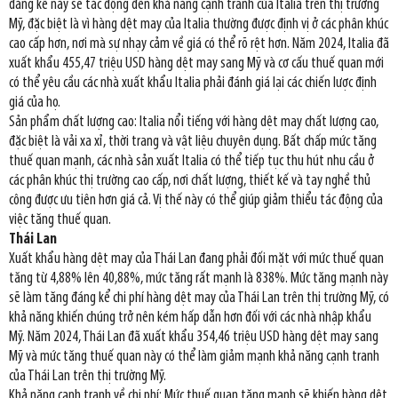
đáng kể này sẽ tác động đến khả năng cạnh tranh của Italia trên thị trường
Mỹ, đặc biệt là vì hàng dệt may của Italia thường được định vị ở các phân khúc
cao cấp hơn, nơi mà sự nhạy cảm về giá có thể rõ rệt hơn. Năm 2024, Italia đã
xuất khẩu 455,47 triệu USD hàng dệt may sang Mỹ và cơ cấu thuế quan mới
có thể yêu cầu các nhà xuất khẩu Italia phải đánh giá lại các chiến lược định
giá của họ.
Sản phẩm chất lượng cao: Italia nổi tiếng với hàng dệt may chất lượng cao,
đặc biệt là vải xa xỉ, thời trang và vật liệu chuyên dụng. Bất chấp mức tăng
thuế quan mạnh, các nhà sản xuất Italia có thể tiếp tục thu hút nhu cầu ở
các phân khúc thị trường cao cấp, nơi chất lượng, thiết kế và tay nghề thủ
công được ưu tiên hơn giá cả. Vị thế này có thể giúp giảm thiểu tác động của
việc tăng thuế quan.
Thái Lan
Xuất khẩu hàng dệt may của Thái Lan đang phải đối mặt với mức thuế quan
tăng từ 4,88% lên 40,88%, mức tăng rất mạnh là 838%. Mức tăng mạnh này
sẽ làm tăng đáng kể chi phí hàng dệt may của Thái Lan trên thị trường Mỹ, có
khả năng khiến chúng trở nên kém hấp dẫn hơn đối với các nhà nhập khẩu
Mỹ. Năm 2024, Thái Lan đã xuất khẩu 354,46 triệu USD hàng dệt may sang
Mỹ và mức tăng thuế quan này có thể làm giảm mạnh khả năng cạnh tranh
của Thái Lan trên thị trường Mỹ.
Khả năng cạnh tranh về chi phí: Mức thuế quan tăng mạnh sẽ khiến hàng dệt