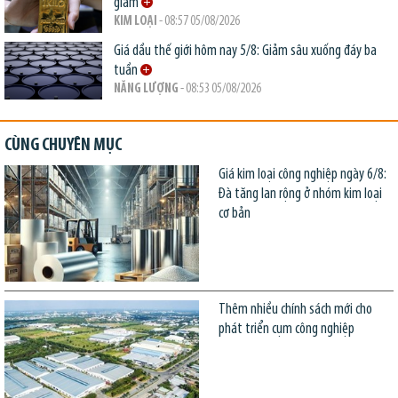
giảm
KIM LOẠI
- 08:57 05/08/2026
Giá dầu thế giới hôm nay 5/8: Giảm sâu xuống đáy ba
tuần
NĂNG LƯỢNG
- 08:53 05/08/2026
CÙNG CHUYÊN MỤC
Giá kim loại công nghiệp ngày 6/8:
Đà tăng lan rộng ở nhóm kim loại
cơ bản
Thêm nhiều chính sách mới cho
phát triển cụm công nghiệp