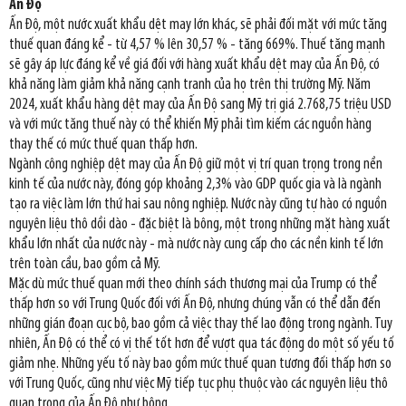
Ấn Độ
Ấn Độ, một nước xuất khẩu dệt may lớn khác, sẽ phải đối mặt với mức tăng
thuế quan đáng kể - từ 4,57 % lên 30,57 % - tăng 669%. Thuế tăng mạnh
sẽ gây áp lực đáng kể về giá đối với hàng xuất khẩu dệt may của Ấn Độ, có
khả năng làm giảm khả năng cạnh tranh của họ trên thị trường Mỹ. Năm
2024, xuất khẩu hàng dệt may của Ấn Độ sang Mỹ trị giá 2.768,75 triệu USD
và với mức tăng thuế này có thể khiến Mỹ phải tìm kiếm các nguồn hàng
thay thế có mức thuế quan thấp hơn.
Ngành công nghiệp dệt may của Ấn Độ giữ một vị trí quan trọng trong nền
kinh tế của nước này, đóng góp khoảng 2,3% vào GDP quốc gia và là ngành
tạo ra việc làm lớn thứ hai sau nông nghiệp. Nước này cũng tự hào có nguồn
nguyên liệu thô dồi dào - đặc biệt là bông, một trong những mặt hàng xuất
khẩu lớn nhất của nước này - mà nước này cung cấp cho các nền kinh tế lớn
trên toàn cầu, bao gồm cả Mỹ.
Mặc dù mức thuế quan mới theo chính sách thương mại của Trump có thể
thấp hơn so với Trung Quốc đối với Ấn Độ, nhưng chúng vẫn có thể dẫn đến
những gián đoạn cục bộ, bao gồm cả việc thay thế lao động trong ngành. Tuy
nhiên, Ấn Độ có thể có vị thế tốt hơn để vượt qua tác động do một số yếu tố
giảm nhẹ. Những yếu tố này bao gồm mức thuế quan tương đối thấp hơn so
với Trung Quốc, cũng như việc Mỹ tiếp tục phụ thuộc vào các nguyên liệu thô
quan trọng của Ấn Độ như bông.