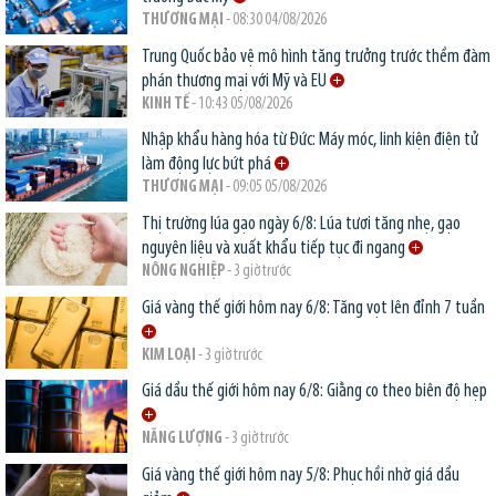
THƯƠNG MẠI
- 08:30 04/08/2026
Trung Quốc bảo vệ mô hình tăng trưởng trước thềm đàm
phán thương mại với Mỹ và EU
KINH TẾ
- 10:43 05/08/2026
Nhập khẩu hàng hóa từ Đức: Máy móc, linh kiện điện tử
làm động lực bứt phá
THƯƠNG MẠI
- 09:05 05/08/2026
Thị trường lúa gạo ngày 6/8: Lúa tươi tăng nhẹ, gạo
nguyên liệu và xuất khẩu tiếp tục đi ngang
NÔNG NGHIỆP
- 3 giờ trước
Giá vàng thế giới hôm nay 6/8: Tăng vọt lên đỉnh 7 tuần
KIM LOẠI
- 3 giờ trước
Giá dầu thế giới hôm nay 6/8: Giằng co theo biên độ hẹp
NĂNG LƯỢNG
- 3 giờ trước
Giá vàng thế giới hôm nay 5/8: Phục hồi nhờ giá dầu