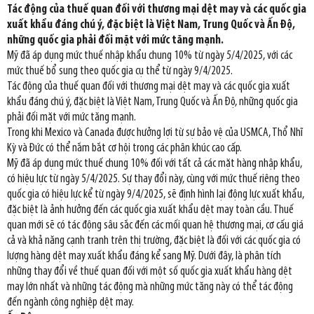
Tác động của thuế quan đối với thương mại dệt may và các quốc gia
xuất khẩu đáng chú ý, đặc biệt là Việt Nam, Trung Quốc và Ấn Độ,
những quốc gia phải đối mặt với mức tăng mạnh.
Mỹ đã áp dụng mức thuế nhập khẩu chung 10% từ ngày 5/4/2025, với các
mức thuế bổ sung theo quốc gia cụ thể từ ngày 9/4/2025.
Tác động của thuế quan đối với thương mại dệt may và các quốc gia xuất
khẩu đáng chú ý, đặc biệt là Việt Nam, Trung Quốc và Ấn Độ, những quốc gia
phải đối mặt với mức tăng mạnh.
Trong khi Mexico và Canada được hưởng lợi từ sự bảo vệ của USMCA, Thổ Nhĩ
Kỳ và Đức có thể nắm bắt cơ hội trong các phân khúc cao cấp.
Mỹ đã áp dụng mức thuế chung 10% đối với tất cả các mặt hàng nhập khẩu,
có hiệu lực từ ngày 5/4/2025. Sự thay đổi này, cùng với mức thuế riêng theo
quốc gia có hiệu lực kể từ ngày 9/4/2025, sẽ định hình lại động lực xuất khẩu,
đặc biệt là ảnh hưởng đến các quốc gia xuất khẩu dệt may toàn cầu. Thuế
quan mới sẽ có tác động sâu sắc đến các mối quan hệ thương mại, cơ cấu giá
cả và khả năng cạnh tranh trên thị trường, đặc biệt là đối với các quốc gia có
lượng hàng dệt may xuất khẩu đáng kể sang Mỹ. Dưới đây, là phân tích
những thay đổi về thuế quan đối với một số quốc gia xuất khẩu hàng dệt
may lớn nhất và những tác động mà những mức tăng này có thể tác động
đến ngành công nghiệp dệt may.