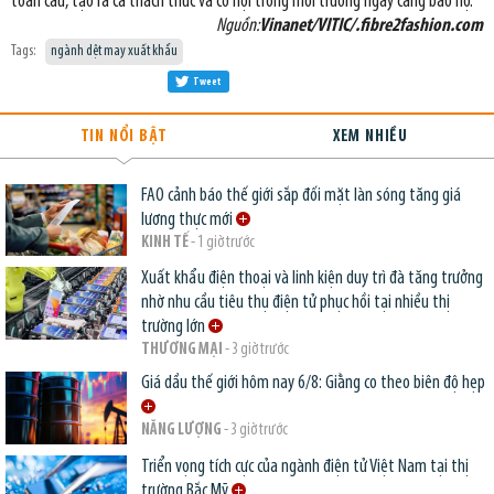
toàn cầu, tạo ra cả thách thức và cơ hội trong môi trường ngày càng bảo hộ.
Nguồn:
Vinanet/VITIC/.fibre2fashion.com
Tags:
ngành dệt may xuất khẩu
Tweet
TIN NỔI BẬT
XEM NHIỀU
FAO cảnh báo thế giới sắp đối mặt làn sóng tăng giá
lương thực mới
KINH TẾ
- 1 giờ trước
Xuất khẩu điện thoại và linh kiện duy trì đà tăng trưởng
nhờ nhu cầu tiêu thụ điện tử phục hồi tại nhiều thị
trường lớn
THƯƠNG MẠI
- 3 giờ trước
Giá dầu thế giới hôm nay 6/8: Giằng co theo biên độ hẹp
NĂNG LƯỢNG
- 3 giờ trước
Triển vọng tích cực của ngành điện tử Việt Nam tại thị
trường Bắc Mỹ