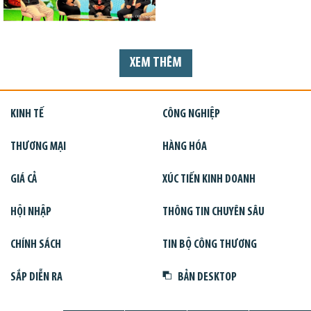
XEM THÊM
KINH TẾ
CÔNG NGHIỆP
THƯƠNG MẠI
HÀNG HÓA
GIÁ CẢ
XÚC TIẾN KINH DOANH
HỘI NHẬP
THÔNG TIN CHUYÊN SÂU
CHÍNH SÁCH
TIN BỘ CÔNG THƯƠNG
SẮP DIỄN RA
BẢN DESKTOP