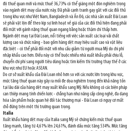
độ thuế quan mới và mức thuế 36,73% có thể giáng một đòn nghiêm trọng
vào ngành dệt may của nước này. Đã phải cạnh tranh gay gắt với các đối thủ
trong khu vực như Việt Nam, Bangladesh và Ấn Độ, các nhà sản xuất Đài Loan
sẽ phải vật lộn để theo kịp sự linh hoạt về giá của các đối thủ hiện đang phải
đối mặt với gánh nặng thuế quan ngang bằng hoặc thậm chí thấp hơn.
Ngành dệt may tại Đài Loan, nổi tiếng với việc sản xuất các loại vải chất
lượng cao và chức năng - bao gồm hàng dệt may hiệu suất cao và vật liệu
đặc biệt - có thể phải đối mặt với nhu cầu giảm từ người mua Mỹ do chi phí
nhập khẩu cao hơn. Điều này có thể buộc nhiều nhà xuất khẩu phải chịu lỗ,
chuyển chi phí sang người tiêu dùng hoặc tìm kiếm thị trường thay thế ở các
khu vực như EU hoặc ASEAN.
Do cơ sở xuất khẩu của Đài Loan nhỏ hơn so với các nước lớn trong khu vực,
mức tăng thuế quan này gây ra mối đe dọa nghiêm trọng đến khả năng tồn
tại lâu dài của hàng dệt may xuất khẩu sang Mỹ. Nếu không có các biện pháp
can thiệp mang tính chiến lược - chẳng hạn như nâng cấp công nghệ, đa dạng
hóa sản phẩm hoặc quan hệ đối tác thương mại - Đài Loan có nguy cơ mất
chỗ đứng trên một thị trường quan trọng.
Italia
Xuất khẩu hàng dệt may của Italia sang Mỹ sẽ chứng kiến mức thuế quan
tăng mạnh, tăng từ 4,61% lên 24,61%, đánh dấu mức tăng 534%. Mức tăng