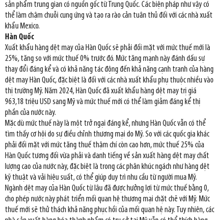
sản phẩm trung gian có nguồn gốc từ Trung Quốc. Các biện pháp như vậy có
thể làm chậm chuỗi cung ứng và tạo ra rào cản tuân thủ đối với các nhà xuất
khẩu Mexico.
Hàn Quốc
Xuất khẩu hàng dệt may của Hàn Quốc sẽ phải đối mặt với mức thuế mới là
25%, tăng so với mức thuế 0% trước đó. Mức tăng mạnh này đánh dấu sự
thay đổi đáng kể và có khả năng tác động đến khả năng cạnh tranh của hàng
dệt may Hàn Quốc, đặc biệt là đối với các nhà xuất khẩu phụ thuộc nhiều vào
thị trường Mỹ. Năm 2024, Hàn Quốc đã xuất khẩu hàng dệt may trị giá
963,18 triệu USD sang Mỹ và mức thuế mới có thể làm giảm đáng kể thị
phần của nước này.
Mặc dù mức thuế này là một trở ngại đáng kể, nhưng Hàn Quốc vẫn có thể
tìm thấy cơ hội do sự điều chỉnh thương mại do Mỹ. So với các quốc gia khác
phải đối mặt với mức tăng thuế thậm chí còn cao hơn, mức thuế 25% của
Hàn Quốc tương đối vừa phải và danh tiếng về sản xuất hàng dệt may chất
lượng cao của nước này, đặc biệt là trong các phân khúc ngách như hàng dệt
kỹ thuật và vải hiệu suất, có thể giúp duy trì nhu cầu từ người mua Mỹ.
Ngành dệt may của Hàn Quốc từ lâu đã được hưởng lợi từ mức thuế bằng 0,
cho phép nước này phát triển mối quan hệ thương mại chặt chẽ với Mỹ. Mức
thuế mới sẽ thử thách khả năng phục hồi của mối quan hệ này. Tuy nhiên, các