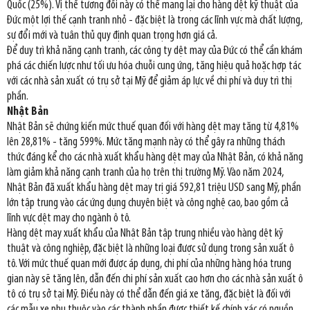
Quốc (25%). Vị thế tương đối này có thể mang lại cho hàng dệt kỹ thuật của
Đức một lợi thế cạnh tranh nhỏ - đặc biệt là trong các lĩnh vực mà chất lượng,
sự đổi mới và tuân thủ quy định quan trọng hơn giá cả.
Để duy trì khả năng cạnh tranh, các công ty dệt may của Đức có thể cần khám
phá các chiến lược như tối ưu hóa chuỗi cung ứng, tăng hiệu quả hoặc hợp tác
với các nhà sản xuất có trụ sở tại Mỹ để giảm áp lực về chi phí và duy trì thị
phần.
Nhật Bản
Nhật Bản sẽ chứng kiến mức thuế quan đối với hàng dệt may tăng từ 4,81%
lên 28,81% - tăng 599%. Mức tăng mạnh này có thể gây ra những thách
thức đáng kể cho các nhà xuất khẩu hàng dệt may của Nhật Bản, có khả năng
làm giảm khả năng cạnh tranh của họ trên thị trường Mỹ. Vào năm 2024,
Nhật Bản đã xuất khẩu hàng dệt may trị giá 592,81 triệu USD sang Mỹ, phần
lớn tập trung vào các ứng dụng chuyên biệt và công nghệ cao, bao gồm cả
lĩnh vực dệt may cho ngành ô tô.
Hàng dệt may xuất khẩu của Nhật Bản tập trung nhiều vào hàng dệt kỹ
thuật và công nghiệp, đặc biệt là những loại được sử dụng trong sản xuất ô
tô. Với mức thuế quan mới được áp dụng, chi phí của những hàng hóa trung
gian này sẽ tăng lên, dẫn đến chi phí sản xuất cao hơn cho các nhà sản xuất ô
tô có trụ sở tại Mỹ. Điều này có thể dẫn đến giá xe tăng, đặc biệt là đối với
các mẫu xe phụ thuộc vào các thành phần được thiết kế chính xác có nguồn