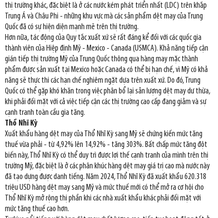
thị trường khác, đặc biệt là ở các nước kém phát triển nhất (LDC) trên khắp
Trung Á và Châu Phi - những khu vực mà các sản phẩm dệt may của Trung
Quốc đã có sự hiện diện mạnh mẽ trên thị trường.
Hơn nữa, tác động của Quy tắc xuất xứ sẽ rất đáng kể đối với các quốc gia
thành viên của Hiệp định Mỹ - Mexico - Canada (USMCA). Khả năng tiếp cận
gián tiếp thị trường Mỹ của Trung Quốc thông qua hàng may mặc thành
phẩm được sản xuất tại Mexico hoặc Canada có thể bị hạn chế, vì Mỹ có khả
năng sẽ thực thi các hạn chế nghiêm ngặt dựa trên xuất xứ. Do đó, Trung
Quốc có thể gặp khó khăn trong việc phân bổ lại sản lượng dệt may dư thừa,
khi phải đối mặt với cả việc tiếp cận các thị trường cao cấp đang giảm và sự
cạnh tranh toàn cầu gia tăng.
Thổ Nhĩ Kỳ
Xuất khẩu hàng dệt may của Thổ Nhĩ Kỳ sang Mỹ sẽ chứng kiến mức tăng
thuế vừa phải - từ 4,92% lên 14,92% - tăng 303%. Bất chấp mức tăng đột
biến này, Thổ Nhĩ Kỳ có thể duy trì được lợi thế cạnh tranh của mình trên thị
trường Mỹ, đặc biệt là ở các phân khúc hàng dệt may giá trị cao mà nước này
đã tạo dựng được danh tiếng. Năm 2024, Thổ Nhĩ Kỳ đã xuất khẩu 620.318
triệu USD hàng dệt may sang Mỹ và mức thuế mới có thể mở ra cơ hội cho
Thổ Nhĩ Kỳ mở rộng thị phần khi các nhà xuất khẩu khác phải đối mặt với
mức tăng thuế cao hơn.