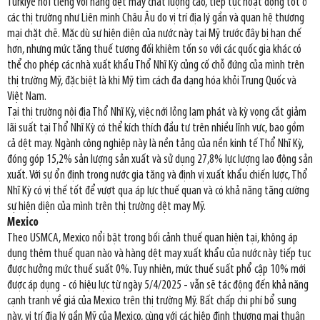
Turkiye nổi tiếng với hàng dệt may chất lượng cao, tiếp tục hoạt động tốt ở
các thị trường như Liên minh Châu Âu do vị trí địa lý gần và quan hệ thương
mại chặt chẽ. Mặc dù sự hiện diện của nước này tại Mỹ trước đây bị hạn chế
hơn, nhưng mức tăng thuế tương đối khiêm tốn so với các quốc gia khác có
thể cho phép các nhà xuất khẩu Thổ Nhĩ Kỳ củng cố chỗ đứng của mình trên
thị trường Mỹ, đặc biệt là khi Mỹ tìm cách đa dạng hóa khỏi Trung Quốc và
Việt Nam.
Tại thị trường nội địa Thổ Nhĩ Kỳ, việc nới lỏng lạm phát và kỳ vọng cắt giảm
lãi suất tại Thổ Nhĩ Kỳ có thể kích thích đầu tư trên nhiều lĩnh vực, bao gồm
cả dệt may. Ngành công nghiệp này là nền tảng của nền kinh tế Thổ Nhĩ Kỳ,
đóng góp 15,2% sản lượng sản xuất và sử dụng 27,8% lực lượng lao động sản
xuất. Với sự ổn định trong nước gia tăng và định vị xuất khẩu chiến lược, Thổ
Nhĩ Kỳ có vị thế tốt để vượt qua áp lực thuế quan và có khả năng tăng cường
sự hiện diện của mình trên thị trường dệt may Mỹ.
Mexico
Theo USMCA, Mexico nổi bật trong bối cảnh thuế quan hiện tại, không áp
dụng thêm thuế quan nào và hàng dệt may xuất khẩu của nước này tiếp tục
được hưởng mức thuế suất 0%. Tuy nhiên, mức thuế suất phổ cập 10% mới
được áp dụng - có hiệu lực từ ngày 5/4/2025 - vẫn sẽ tác động đến khả năng
cạnh tranh về giá của Mexico trên thị trường Mỹ. Bất chấp chi phí bổ sung
này, vị trí địa lý gần Mỹ của Mexico, cùng với các hiệp định thương mại thuận