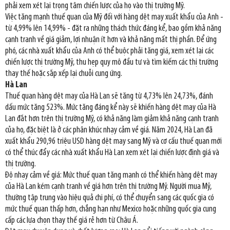
phải xem xét lại trọng tâm chiến lược của họ vào thị trường Mỹ.
Việc tăng mạnh thuế quan của Mỹ đối với hàng dệt may xuất khẩu của Anh -
từ 4,99% lên 14,99% - đặt ra những thách thức đáng kể, bao gồm khả năng
cạnh tranh về giá giảm, lợi nhuận ít hơn và khả năng mất thị phần. Để ứng
phó, các nhà xuất khẩu của Anh có thể buộc phải tăng giá, xem xét lại các
chiến lược thị trường Mỹ, thu hẹp quy mô đầu tư và tìm kiếm các thị trường
thay thế hoặc sắp xếp lại chuỗi cung ứng.
Hà Lan
Thuế quan hàng dệt may của Hà Lan sẽ tăng từ 4,73% lên 24,73%, đánh
dấu mức tăng 523%. Mức tăng đáng kể này sẽ khiến hàng dệt may của Hà
Lan đắt hơn trên thị trường Mỹ, có khả năng làm giảm khả năng cạnh tranh
của họ, đặc biệt là ở các phân khúc nhạy cảm về giá. Năm 2024, Hà Lan đã
xuất khẩu 290,96 triệu USD hàng dệt may sang Mỹ và cơ cấu thuế quan mới
có thể thúc đẩy các nhà xuất khẩu Hà Lan xem xét lại chiến lược định giá và
thị trường.
Độ nhạy cảm về giá: Mức thuế quan tăng mạnh có thể khiến hàng dệt may
của Hà Lan kém cạnh tranh về giá hơn trên thị trường Mỹ. Người mua Mỹ,
thường tập trung vào hiệu quả chi phí, có thể chuyển sang các quốc gia có
mức thuế quan thấp hơn, chẳng hạn như Mexico hoặc những quốc gia cung
cấp các lựa chọn thay thế giá rẻ hơn từ Châu Á.