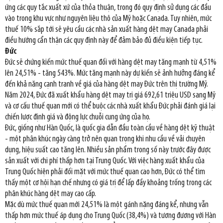
ứng các quy tắc xuất xứ của thỏa thuận, trong đó quy định sử dụng các đầu
vào trong khu vực như nguyên liệu thô của Mỹ hoặc Canada. Tuy nhiên, mức
thuế 10% sắp tới sẽ yêu cầu các nhà sản xuất hàng dệt may Canada phải
điều hướng cẩn thận các quy định này để đảm bảo đủ điều kiện tiếp tục.
Đức
Đức sẽ chứng kiến mức thuế quan đối với hàng dệt may tăng mạnh từ 4,51%
lên 24,51% - tăng 543%. Mức tăng mạnh này dự kiến sẽ ảnh hưởng đáng kể
đến khả năng cạnh tranh về giá của hàng dệt may Đức trên thị trường Mỹ.
Năm 2024, Đức đã xuất khẩu hàng dệt may trị giá 692,61 triệu USD sang Mỹ
và cơ cấu thuế quan mới có thể buộc các nhà xuất khẩu Đức phải đánh giá lại
chiến lược định giá và động lực chuỗi cung ứng của họ.
Đức, giống như Hàn Quốc, là quốc gia dẫn đầu toàn cầu về hàng dệt kỹ thuật
- một phân khúc ngày càng trở nên quan trọng khi nhu cầu về vải chuyên
dụng, hiệu suất cao tăng lên. Nhiều sản phẩm trong số này trước đây được
sản xuất với chi phí thấp hơn tại Trung Quốc. Với việc hàng xuất khẩu của
Trung Quốc hiện phải đối mặt với mức thuế quan cao hơn, Đức có thể tìm
thấy một cơ hội hạn chế nhưng có giá trị để lấp đầy khoảng trống trong các
phân khúc hàng dệt may cao cấp.
Mặc dù mức thuế quan mới 24,51% là một gánh nặng đáng kể, nhưng vẫn
thấp hơn mức thuế áp dụng cho Trung Quốc (38,4%) và tương đương với Hàn