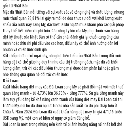
gốc từ Nhật Bản.
Mặc dù Nhật Bản nổi tiếng với sự xuất sắc về công nghệ và chất lượng, nhưng
mức thuế quan 28,81% lại gây ra mối đe dọa thực sự đối với khối lượng xuất
khẩu của nước này sang Mỹ, đặc biệt là khi người mua khám phá các giải pháp
thay thế tiết kiệm chi phí hơn. Các công ty lớn của Mỹ phụ thuộc vào hàng
dệt kỹ thuật của Nhật Bản có thể cần phải đánh giá lại chuỗi cung ứng của
mình hoặc chịu chi phí đầu vào cao hơn, điều này có thể ảnh hưởng đến lợi
nhuận và chiến lược định giá.
Bất chấp những trở ngại này, năng lực tiên tiến của Nhật Bản trong đổi mới
hàng dệt có thể giúp họ duy trì nhu cầu thị trường ngách, mặc dù với khối
lượng giảm, trừ khi các điều kiện thương mại được đàm phán lại hoặc giảm
nhẹ thông qua quan hệ đối tác chiến lược.
Đài Loan
Xuất khẩu hàng dệt may của Đài Loan sang Mỹ sẽ phải đối mặt với mức thuế
quan tăng mạnh - từ 4,73% lên 36,73% - tăng 777%. Sự gia tăng mạnh này
làm suy yếu đáng kể khả năng cạnh tranh của hàng dệt may Đài Loan tại thị
trường Mỹ, nơi họ đã chịu áp lực từ các nhà sản xuất có chi phí thấp hơn ở
Châu Á. Năm 2024, Đài Loan đã xuất khẩu hàng dệt may trị giá 471,16 triệu
USD sang Mỹ, một con số hiện có nguy cơ giảm đáng kể.
Đài Loan là một trong những nền kinh tế bị ảnh hưởng nặng nề nhất bởi chế