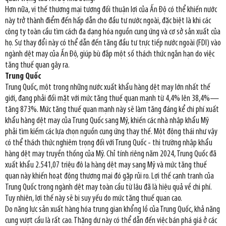
Hơn nữa, vị thế thương mại tương đối thuận lợi của Ấn Độ có thể khiến nước
này trở thành điểm đến hấp dẫn cho đầu tư nước ngoài, đặc biệt là khi các
công ty toàn cầu tìm cách đa dạng hóa nguồn cung ứng và cơ sở sản xuất của
họ. Sự thay đổi này có thể dẫn đến tăng đầu tư trực tiếp nước ngoài (FDI) vào
ngành dệt may của Ấn Độ, giúp bù đắp một số thách thức ngắn hạn do việc
tăng thuế quan gây ra.
Trung Quốc
Trung Quốc, một trong những nước xuất khẩu hàng dệt may lớn nhất thế
giới, đang phải đối mặt với mức tăng thuế quan mạnh từ 4,4% lên 38,4%—
tăng 873%. Mức tăng thuế quan mạnh này sẽ làm tăng đáng kể chi phí xuất
khẩu hàng dệt may của Trung Quốc sang Mỹ, khiến các nhà nhập khẩu Mỹ
phải tìm kiếm các lựa chọn nguồn cung ứng thay thế. Một động thái như vậy
có thể thách thức nghiêm trọng đối với Trung Quốc - thị trường nhập khẩu
hàng dệt may truyền thống của Mỹ. Chỉ tính riêng năm 2024, Trung Quốc đã
xuất khẩu 2.541,07 triệu đô la hàng dệt may sang Mỹ và mức tăng thuế
quan này khiến hoạt động thương mại đó gặp rủi ro. Lợi thế cạnh tranh của
Trung Quốc trong ngành dệt may toàn cầu từ lâu đã là hiệu quả về chi phí.
Tuy nhiên, lợi thế này sẽ bị suy yếu do mức tăng thuế quan cao.
Do năng lực sản xuất hàng hóa trung gian khổng lồ của Trung Quốc, khả năng
cung vượt cầu là rất cao. Thặng dư này có thể dẫn đến việc bán phá giá ở các