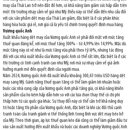
may của Thái Lan trở nên đắt đỏ hơn, có khả năng làm giảm sức hấp dẫn trên
một thị trường nhạy cảm về giá như Mỹ. Điều này có thể dẫn đến nhu cầu đối
với các sản phẩm dệt may của Thái Lan giảm, đặc biệt là ở các phân khúc
hàng hóa hoặc giá rẻ, nơi giá cả là yếu tố chính trong quyết định mua hàng.
Vương quốc Anh
Xuất khẩu hàng dệt may của Vương quốc Anh sẽ phải đối mặt với mức tăng
thuế quan đáng kể, với mức thuế tăng 300% - từ 4,99% lên 14,99%. Mặc dù
mức tăng này có vẻ như là mức tăng vừa phải theo tỷ lệ%, nhưng tác động
đối với các nhà xuất khẩu của Vương quốc Anh có thể rất lớn, đặc biệt là ở các
thị trường có tính cạnh tranh cao như Mỹ, nơi mà sự nhạy cảm về giá ảnh
hưởng mạnh mẽ đến quyết định của người mua.
Năm 2024, Vương quốc Anh đã xuất khẩu khoảng 300,43 triệu USD hàng dệt
may sang Mỹ. Gánh nặng thuế quan tăng có thể làm giảm lợi nhuận hoặc
buộc các nhà cung cấp của Vương quốc Anh phải tăng giá, có khả năng khiến
sản phẩm của họ kém hấp dẫn hơn so với các lựa chọn thay thế có chi phí
thấp hơn từ các quốc gia khác. Sự thay đổi này có thể cản trở khả năng duy
trì hoặc tăng thị phần của Vương quốc Anh, đặc biệt là khi các đối thủ cạnh
tranh toàn cầu tranh giành vị thế thống lĩnh trong lĩnh vực dệt may béo bở
của Mỹ. Theo thời gian, áp lực thuế quan kéo dài cũng có thể làm giảm đầu tư
vào sản xuất hướng đến xuất khẩu và buộc các doanh nghiệp Vương quốc Anh