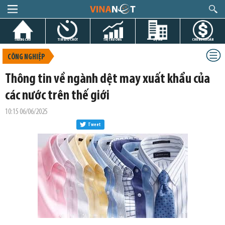
TRANG CHỦ
TIN GIỜ CHÓT
THỊ TRƯỜNG
DỰ ÁN
CHỨNG KHOÁN
CÔNG NGHIỆP
Thông tin về ngành dệt may xuất khẩu của
các nước trên thế giới
10:15 06/06/2025
Tweet