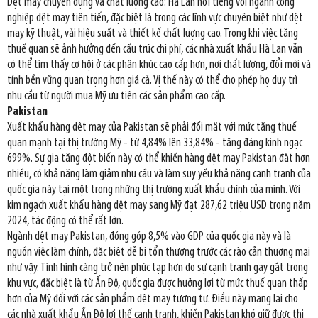
Dệt may chuyên dụng và chất lượng cao: Hà Lan nổi tiếng với ngành công
nghiệp dệt may tiên tiến, đặc biệt là trong các lĩnh vực chuyên biệt như dệt
may kỹ thuật, vải hiệu suất và thiết kế chất lượng cao. Trong khi việc tăng
thuế quan sẽ ảnh hưởng đến cấu trúc chi phí, các nhà xuất khẩu Hà Lan vẫn
có thể tìm thấy cơ hội ở các phân khúc cao cấp hơn, nơi chất lượng, đổi mới và
tính bền vững quan trọng hơn giá cả. Vị thế này có thể cho phép họ duy trì
nhu cầu từ người mua Mỹ ưu tiên các sản phẩm cao cấp.
Pakistan
Xuất khẩu hàng dệt may của Pakistan sẽ phải đối mặt với mức tăng thuế
quan mạnh tại thị trường Mỹ - từ 4,84% lên 33,84% - tăng đáng kinh ngạc
699%. Sự gia tăng đột biến này có thể khiến hàng dệt may Pakistan đắt hơn
nhiều, có khả năng làm giảm nhu cầu và làm suy yếu khả năng cạnh tranh của
quốc gia này tại một trong những thị trường xuất khẩu chính của mình. Với
kim ngạch xuất khẩu hàng dệt may sang Mỹ đạt 287,62 triệu USD trong năm
2024, tác động có thể rất lớn.
Ngành dệt may Pakistan, đóng góp 8,5% vào GDP của quốc gia này và là
nguồn việc làm chính, đặc biệt dễ bị tổn thương trước các rào cản thương mại
như vậy. Tình hình càng trở nên phức tạp hơn do sự cạnh tranh gay gắt trong
khu vực, đặc biệt là từ Ấn Độ, quốc gia được hưởng lợi từ mức thuế quan thấp
hơn của Mỹ đối với các sản phẩm dệt may tương tự. Điều này mang lại cho
các nhà xuất khẩu Ấn Độ lợi thế cạnh tranh, khiến Pakistan khó giữ được thị