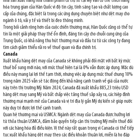
nhà sản xuất hàng hóa thành phẩm có trụ sở tại Mỹ vẫn có thể thích hàng
hóa trung gian của Hàn Quốc vì độ tin cậy, tính sáng tạo và chất lượng cao
cấp của chúng, đặc biệt là trong các ứng dụng chuyên biệt như dệt may cho
ngành ô tô, vải y tế và thiết bị đeo thông minh.
Trong bối cảnh rộng hơn của cuộc chiến thương mại, Hàn Quốc cũng có thể tự
tin là một giải pháp thay thế ổn định, đáng tin cậy cho chuỗi cung ứng của
Trung Quốc, có khả năng thu hút thương mại và đầu tư từ các công ty đang
tìm cách giảm thiểu rủi ro về thuế quan và địa chính trị.
Canada
Xuất khẩu hàng dệt may của Canada sẽ không phải đối mặt với bất kỳ mức
thuế bổ sung mới nào, với mức thuế hiện tại là 0% vẫn được áp dụng. Mặc dù
điều này mang lại lợi thế tạm thời, nhưng việc áp dụng mức thuế chung 10%
trong năm 2025 vẫn sẽ tác động đến khả năng cạnh tranh về giá của nước
này trên thị trường Mỹ. Năm 2024, Canada đã xuất khẩu 885,23 triệu USD
hàng dệt may sang Mỹ và bất chấp việc tăng thuế sắp xảy ra, các hiệp định
thương mại mạnh mẽ của Canada và vị trí địa lý gần Mỹ dự kiến sẽ giúp nước
này duy trì được lợi thế cạnh tranh.
Quan hệ thương mại và USMCA: Ngành dệt may của Canada được hưởng lợi
từ thỏa thuận USMCA, đảm bảo quyền tiếp cận thị trường Mỹ miễn thuế đối
với các hàng hóa đủ điều kiện. Vị thế này rất quan trọng vì Canada có thể tiếp
tục xuất khẩu hàng dệt may theo các điều khoản thuận lợi, miễn là họ đáp