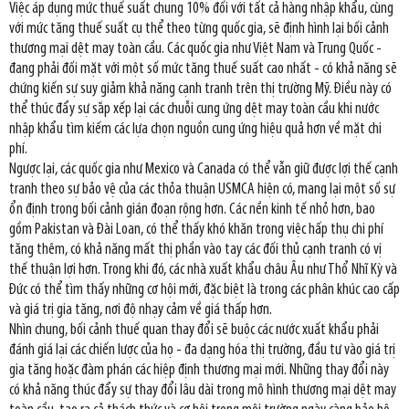
Việc áp dụng mức thuế suất chung 10% đối với tất cả hàng nhập khẩu, cùng
với mức tăng thuế suất cụ thể theo từng quốc gia, sẽ định hình lại bối cảnh
thương mại dệt may toàn cầu. Các quốc gia như Việt Nam và Trung Quốc -
đang phải đối mặt với một số mức tăng thuế suất cao nhất - có khả năng sẽ
chứng kiến sự suy giảm khả năng cạnh tranh trên thị trường Mỹ. Điều này có
thể thúc đẩy sự sắp xếp lại các chuỗi cung ứng dệt may toàn cầu khi nước
nhập khẩu tìm kiếm các lựa chọn nguồn cung ứng hiệu quả hơn về mặt chi
phí.
Ngược lại, các quốc gia như Mexico và Canada có thể vẫn giữ được lợi thế cạnh
tranh theo sự bảo vệ của các thỏa thuận USMCA hiện có, mang lại một số sự
ổn định trong bối cảnh gián đoạn rộng hơn. Các nền kinh tế nhỏ hơn, bao
gồm Pakistan và Đài Loan, có thể thấy khó khăn trong việc hấp thụ chi phí
tăng thêm, có khả năng mất thị phần vào tay các đối thủ cạnh tranh có vị
thế thuận lợi hơn. Trong khi đó, các nhà xuất khẩu châu Âu như Thổ Nhĩ Kỳ và
Đức có thể tìm thấy những cơ hội mới, đặc biệt là trong các phân khúc cao cấp
và giá trị gia tăng, nơi độ nhạy cảm về giá thấp hơn.
Nhìn chung, bối cảnh thuế quan thay đổi sẽ buộc các nước xuất khẩu phải
đánh giá lại các chiến lược của họ - đa dạng hóa thị trường, đầu tư vào giá trị
gia tăng hoặc đàm phán các hiệp định thương mại mới. Những thay đổi này
có khả năng thúc đẩy sự thay đổi lâu dài trong mô hình thương mại dệt may