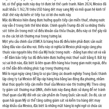
lợi, có thể giúp nước này duy trì được lợi thế cạnh tranh. Năm 2024, Mexico đã
xuất khẩu 1.162,78 triệu USD hàng dệt may sang Mỹ và mối quan hệ kinh tế
chặt chẽ này dự kiến sẽ tiếp tục có lợi cho nước này.
Mặc dù Mexico hiện đang được hưởng quyền tiếp cận miễn thuế, nhưng nước
này vẫn ở trong tình thế khó khăn. Chính quyền Trump đã chỉ ra những thiếu
sót tiềm ẩn trong một số điều khoản của thỏa thuận, điều này có thể gây rủi
ro cho các lợi ích thương mại trong tương lai.
Một yêu cầu chính của USMCA là hàng hóa đủ điều kiện phải được sản xuất
bằng đầu vào của khu vực. Điều này có nghĩa là Mexico phải ngày càng phụ
thuộc vào nguyên liệu thô của Mỹ hoặc trong nước - chẳng hạn như sợi và vải
- để đảm bảo tiếp tục đủ điều kiện được hưởng mức thuế suất bằng 0. Bất kỳ
sự sai lệch nào, đặc biệt là liên quan đến hàng hóa trung gian nước ngoài, đều
có thể dẫn đến những phức tạp trong thương mại.
Mối lo ngại ngày càng tăng là sự gia tăng các doanh nghiệp Trung Quốc thành
lập công ty tại Mexico để lắp ráp hàng hóa bằng lao động địa phương, nhằm
khai thác quyền tiếp cận miễn thuế của Mexico vào thị trường Mỹ. Theo công
ty giám sát thương mại QIMA, chiến lược này đang được sử dụng để né tránh
thuế quan của Mỹ đối với các sản phẩm do Trung Quốc sản xuất. Do đó, các cơ
quan hải quan Mỹ có thể tăng cường giám sát và kiểm tra hàng dệt may
nhập khẩu của Mexico, đặc biệt là những mặt hàng bị nghi ngờ có chứa các