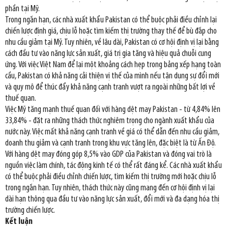
phần tại Mỹ.
Trong ngắn hạn, các nhà xuất khẩu Pakistan có thể buộc phải điều chỉnh lại
chiến lược định giá, chịu lỗ hoặc tìm kiếm thị trường thay thế để bù đắp cho
nhu cầu giảm tại Mỹ. Tuy nhiên, về lâu dài, Pakistan có cơ hội định vị lại bằng
cách đầu tư vào năng lực sản xuất, giá trị gia tăng và hiệu quả chuỗi cung
ứng. Với việc Việt Nam để lại một khoảng cách hẹp trong bảng xếp hạng toàn
cầu, Pakistan có khả năng cải thiện vị thế của mình nếu tận dụng sự đổi mới
và quy mô để thúc đẩy khả năng cạnh tranh vượt ra ngoài những bất lợi về
thuế quan.
Việc Mỹ tăng mạnh thuế quan đối với hàng dệt may Pakistan - từ 4,84% lên
33,84% - đặt ra những thách thức nghiêm trọng cho ngành xuất khẩu của
nước này. Việc mất khả năng cạnh tranh về giá có thể dẫn đến nhu cầu giảm,
doanh thu giảm và cạnh tranh trong khu vực tăng lên, đặc biệt là từ Ấn Độ.
Với hàng dệt may đóng góp 8,5% vào GDP của Pakistan và đóng vai trò là
nguồn việc làm chính, tác động kinh tế có thể rất đáng kể. Các nhà xuất khẩu
có thể buộc phải điều chỉnh chiến lược, tìm kiếm thị trường mới hoặc chịu lỗ
trong ngắn hạn. Tuy nhiên, thách thức này cũng mang đến cơ hội định vị lại
dài hạn thông qua đầu tư vào năng lực sản xuất, đổi mới và đa dạng hóa thị
trường chiến lược.
Kết luận