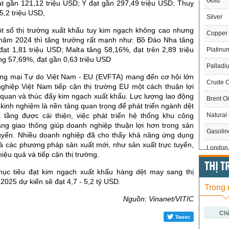
Gold
t gần 121,12 triệu USD; Ý đạt gần 297,49 triệu USD; Thuỵ
5,2 triệu USD,
Silver
t số thị trường xuất khẩu tuy kim ngạch không cao nhưng
Copper
 năm 2024 thì tăng trưởng rất mạnh như: Bồ Đào Nha tăng
ạt 1,81 triệu USD; Malta tăng 58,16%, đạt trên 2,89 triệu
Platinu
ng 57,69%, đạt gần 0,63 triệu USD
Palladi
ng mại Tự do Việt Nam - EU (EVFTA) mang đến cơ hội lớn
Crude O
ghiệp Việt Nam tiếp cận thị trường EU một cách thuận lợi
 quan và thúc đẩy kim ngạch xuất khẩu. Lực lượng lao động
Brent Oi
kinh nghiệm là nền tảng quan trọng để phát triển ngành dệt
Natural
tầng được cải thiện, việc phát triển hệ thống khu công
ầng giao thông giúp doanh nghiệp thuận lợi hơn trong sản
Gasoli
uyển. Nhiều doanh nghiệp đã cho thấy khả năng ứng dụng
à các phương pháp sản xuất mới, như sản xuất trực tuyến,
London 
iệu quả và tiếp cận thị trường.
US Whe
THỊ 
ục tiêu đạt kim ngạch xuất khẩu hàng dệt may sang thị
US Cor
025 dự kiến sẽ đạt 4,7 - 5,2 tỷ USD.
Trong
US Soy
Nguồn: Vinanet/VITIC
US Coff
Chỉ
Tweet