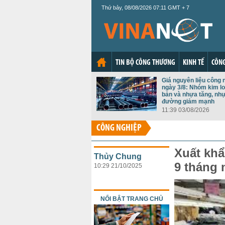
Thứ bảy, 08/08/2026 07:11 GMT + 7
TIN BỘ CÔNG THƯƠNG
KINH TẾ
CÔNG
Giá nguyên liệu công 
ngày 3/8: Nhóm kim lo
bản và nhựa tăng, nh
đường giảm mạnh
11:39 03/08/2026
CÔNG NGHIỆP
Xuất khẩ
Thủy Chung
9 tháng 
10:29 21/10/2025
NỔI BẬT TRANG CHỦ