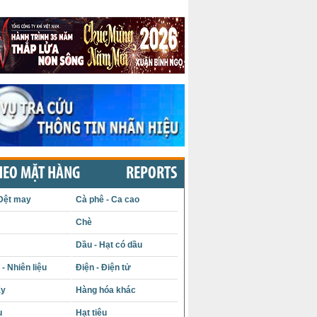
HEO MẶT HÀNG
REPORTS
Dệt may
Cà phê - Ca cao
Chè
Dầu - Hạt có dầu
- Nhiên liệu
Điện - Điện tử
ấy
Hàng hóa khác
u
Hạt tiêu