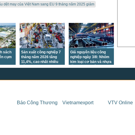
US Sug
ẩu dệt may của Việt Nam sang EU 9 tháng năm 2025 giảm
US Cott
London
US Coc
Rough 
Nguồn Fi
nh sách
Sản xuất công nghiệp 7
Giá nguyên liệu công
iển cụm
tháng năm 2026 tăng
nghiệp ngày 3/8: Nhóm
11,4%, cao nhất nhiều
kim loại cơ bản và nhựa
năm
tăng, nhựa đường giảm
mạnh
Báo Công Thương
Vietnamexport
VTV Online