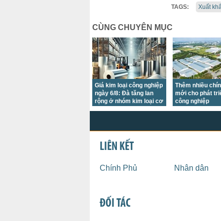
TAGS:
Xuất kh
CÙNG CHUYÊN MỤC
Giá kim loại công nghiệp
Thêm nhiều chí
ngày 6/8: Đà tăng lan
mới cho phát tr
rộng ở nhóm kim loại cơ
công nghiệp
bản
LIÊN KẾT
Chính Phủ
Nhân dân
ĐỐI TÁC