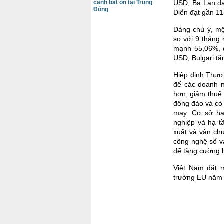
cảnh bất ổn tại Trung
USD; Ba Lan đạ
Đông
Điển đạt gần 11
Đáng chú ý, mộ
so với 9 tháng
mạnh 55,06%, đ
USD; Bulgari tă
Hiệp định Thươ
để các doanh n
hơn, giảm thuế
đông đảo và có 
may. Cơ sở hạ 
nghiệp và hạ t
xuất và vận ch
công nghệ số v
để tăng cường h
Việt Nam đặt m
trường EU năm 2