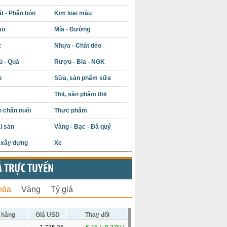
t - Phân bón
Kim loại màu
ạo
Mía - Đường
c
Nhựa - Chất dẻo
ủ - Quả
Rượu - Bia - NGK
p
Sữa, sản phẩm sữa
á
Thịt, sản phẩm thịt
 chăn nuôi
Thực phẩm
i sản
Vàng - Bạc - Đá quý
u xây dựng
Xe
Ả TRỰC TUYẾN
hóa
Vàng
Tỷ giá
 hàng
Giá USD
Thay đổi