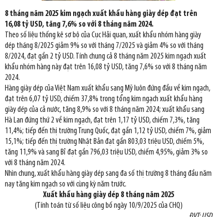
8 tháng năm 2025 kim ngạch xuất khẩu hàng giày dép đạt trên
16,08 tỷ USD, tăng 7,6% so với 8 tháng năm 2024.
Theo số liệu thống kê sơ bộ của Cục Hải quan, xuất khẩu nhóm hàng giày
dép tháng 8/2025 giảm 9% so với tháng 7/2025 và giảm 4% so với tháng
8/2024, đạt gần 2 tỷ USD. Tính chung cả 8 tháng năm 2025 kim ngạch xuất
khẩu nhóm hàng này đạt trên 16,08 tỷ USD, tăng 7,6% so với 8 tháng năm
2024.
Hàng giày dép của Việt Nam xuất khẩu sang Mỹ luôn đứng đầu về kim ngạch,
đạt trên 6,07 tỷ USD, chiếm 37,8% trong tổng kim ngạch xuất khẩu hàng
giày dép của cả nước, tăng 8,9% so với 8 tháng năm 2024; xuất khẩu sang
Hà Lan đứng thứ 2 về kim ngạch, đạt trên 1,17 tỷ USD, chiếm 7,3%, tăng
11,4%; tiếp đến thị trường Trung Quốc, đạt gần 1,12 tỷ USD, chiếm 7%, giảm
15,1%; tiếp đến thị trường Nhật Bản đạt gần 803,03 triệu USD, chiếm 5%,
tăng 11,9% và sang Bỉ đạt gần 796,03 triệu USD, chiếm 4,95%, giảm 3% so
với 8 tháng năm 2024.
Nhìn chung, xuất khẩu hàng giày dép sang đa số thị trường 8 tháng đầu năm
nay tăng kim ngạch so với cùng kỳ năm trước.
Xuất khẩu hàng giày dép 8 tháng năm 2025
(Tính toán từ số liệu công bố ngày 10/9/2025 của CHQ)
ĐVT: USD