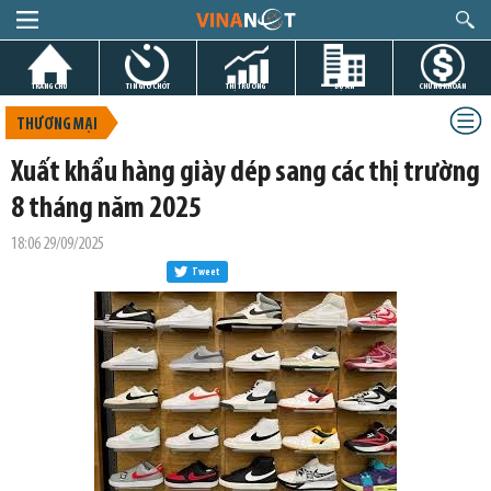
TRANG CHỦ
TIN GIỜ CHÓT
THỊ TRƯỜNG
DỰ ÁN
CHỨNG KHOÁN
THƯƠNG MẠI
Xuất khẩu hàng giày dép sang các thị trường
8 tháng năm 2025
18:06 29/09/2025
Tweet