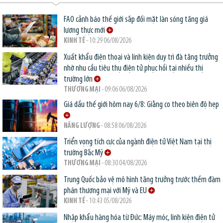
FAO cảnh báo thế giới sắp đối mặt làn sóng tăng giá
lương thực mới
KINH TẾ
- 10:29 06/08/2026
Xuất khẩu điện thoại và linh kiện duy trì đà tăng trưởng
nhờ nhu cầu tiêu thụ điện tử phục hồi tại nhiều thị
trường lớn
THƯƠNG MẠI
- 09:06 06/08/2026
Giá dầu thế giới hôm nay 6/8: Giằng co theo biên độ hẹp
NĂNG LƯỢNG
- 08:58 06/08/2026
Triển vọng tích cực của ngành điện tử Việt Nam tại thị
trường Bắc Mỹ
THƯƠNG MẠI
- 08:30 04/08/2026
Trung Quốc bảo vệ mô hình tăng trưởng trước thềm đàm
phán thương mại với Mỹ và EU
KINH TẾ
- 10:43 05/08/2026
Nhập khẩu hàng hóa từ Đức: Máy móc, linh kiện điện tử