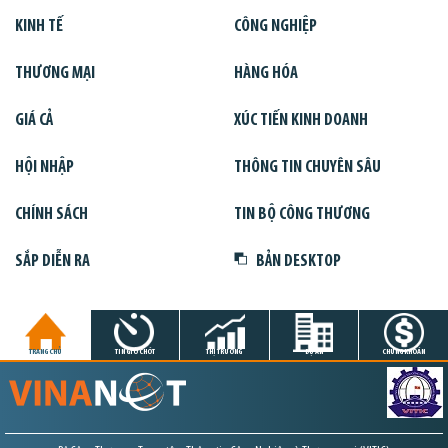
KINH TẾ
CÔNG NGHIỆP
THƯƠNG MẠI
HÀNG HÓA
GIÁ CẢ
XÚC TIẾN KINH DOANH
HỘI NHẬP
THÔNG TIN CHUYÊN SÂU
CHÍNH SÁCH
TIN BỘ CÔNG THƯƠNG
SẮP DIỄN RA
BẢN DESKTOP
TRANG CHỦ
TIN GIỜ CHÓT
THỊ TRƯỜNG
DỰ ÁN
CHỨNG KHOÁN