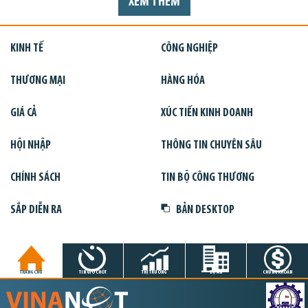
XEM THÊM
KINH TẾ
CÔNG NGHIỆP
THƯƠNG MẠI
HÀNG HÓA
GIÁ CẢ
XÚC TIẾN KINH DOANH
HỘI NHẬP
THÔNG TIN CHUYÊN SÂU
CHÍNH SÁCH
TIN BỘ CÔNG THƯƠNG
SẮP DIỄN RA
BẢN DESKTOP
TRANG CHỦ
TIN GIỜ CHÓT
THỊ TRƯỜNG
DỰ ÁN
CHỨNG KHOÁN