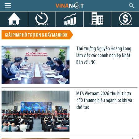
TRANG CHỦ
TIN GIỜ CHÓT
THỊ TRƯỜNG
DỰ ÁN
CHỨNG KHOÁN
GIẢI PHÁP HỖ TRỢ DN & ĐẨY MẠNH XK
Thứ trưởng Nguyễn Hoàng Long
làm việc các doanh nghiệp Nhật
Bản về LNG
MTA Vietnam 2026 thu hút hơn
450 thương hiệu ngành cơ khí và
chế tạo