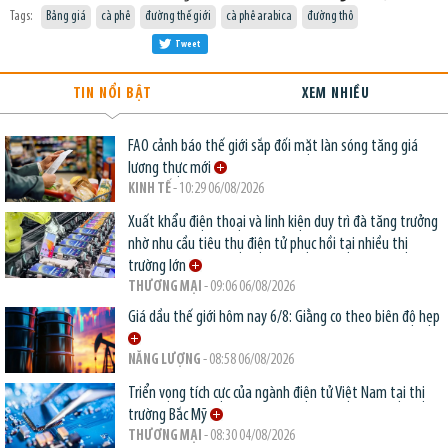
Tags:
Bảng giá
cà phê
đường thế giới
cà phê arabica
đường thô
Tweet
TIN NỔI BẬT
XEM NHIỀU
FAO cảnh báo thế giới sắp đối mặt làn sóng tăng giá
lương thực mới
KINH TẾ
- 10:29 06/08/2026
Xuất khẩu điện thoại và linh kiện duy trì đà tăng trưởng
nhờ nhu cầu tiêu thụ điện tử phục hồi tại nhiều thị
trường lớn
THƯƠNG MẠI
- 09:06 06/08/2026
Giá dầu thế giới hôm nay 6/8: Giằng co theo biên độ hẹp
NĂNG LƯỢNG
- 08:58 06/08/2026
Triển vọng tích cực của ngành điện tử Việt Nam tại thị
trường Bắc Mỹ
THƯƠNG MẠI
- 08:30 04/08/2026