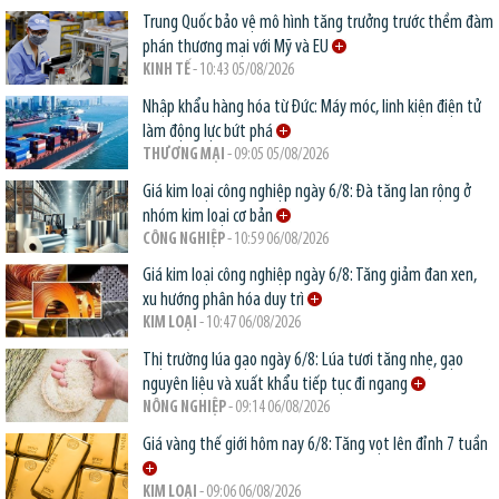
Trung Quốc bảo vệ mô hình tăng trưởng trước thềm đàm
phán thương mại với Mỹ và EU
KINH TẾ
- 10:43 05/08/2026
Nhập khẩu hàng hóa từ Đức: Máy móc, linh kiện điện tử
làm động lực bứt phá
THƯƠNG MẠI
- 09:05 05/08/2026
Giá kim loại công nghiệp ngày 6/8: Đà tăng lan rộng ở
nhóm kim loại cơ bản
CÔNG NGHIỆP
- 10:59 06/08/2026
Giá kim loại công nghiệp ngày 6/8: Tăng giảm đan xen,
xu hướng phân hóa duy trì
KIM LOẠI
- 10:47 06/08/2026
Thị trường lúa gạo ngày 6/8: Lúa tươi tăng nhẹ, gạo
nguyên liệu và xuất khẩu tiếp tục đi ngang
NÔNG NGHIỆP
- 09:14 06/08/2026
Giá vàng thế giới hôm nay 6/8: Tăng vọt lên đỉnh 7 tuần
KIM LOẠI
- 09:06 06/08/2026