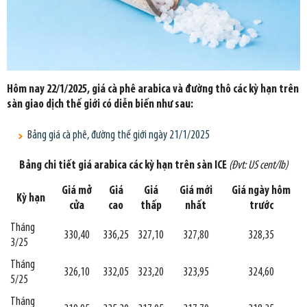
Hôm nay 22/1/2025, giá cà phê arabica và đường thô các kỳ hạn trên
sàn giao dịch thế giới có diễn biến như sau:
Bảng giá cà phê, đường thế giới ngày 21/1/2025
Bảng chi tiết giá arabica các kỳ hạn trên sàn ICE
(Đvt: US cent/lb)
Giá mở
Giá
Giá
Giá mới
Giá ngày hôm
Kỳ hạn
cửa
cao
thấp
nhất
trước
Tháng
330,40
336,25
327,10
327,80
328,35
3/25
Tháng
326,10
332,05
323,20
323,95
324,60
5/25
Tháng