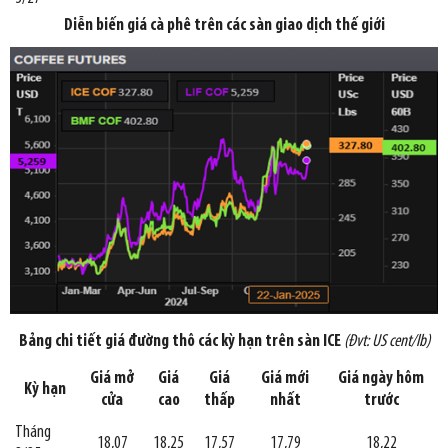
Diễn biến giá cà phê trên các sàn giao dịch thế giới
Bảng chi tiết giá đường thô các kỳ hạn trên sàn ICE
(Đvt: US cent/lb)
Giá mở
Giá
Giá
Giá mới
Giá ngày hôm
Kỳ hạn
cửa
cao
thấp
nhất
trước
Tháng
18,07
18,25
17,57
17,79
18,22