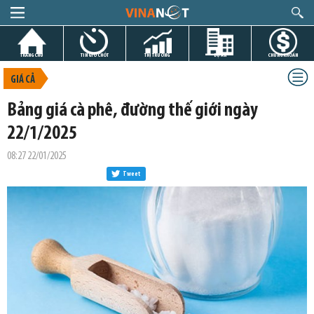
TRANG CHỦ
TIN GIỜ CHÓT
THỊ TRƯỜNG
DỰ ÁN
CHỨNG KHOÁN
GIÁ CẢ
Bảng giá cà phê, đường thế giới ngày
22/1/2025
08:27 22/01/2025
Tweet