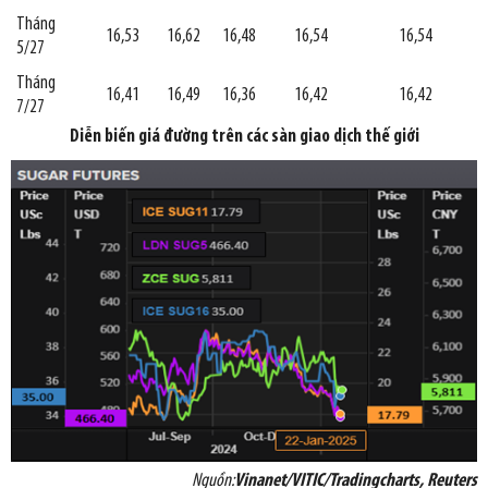
Tháng
16,53
16,62
16,48
16,54
16,54
5/27
Tháng
16,41
16,49
16,36
16,42
16,42
7/27
Diễn biến giá đường trên các sàn giao dịch thế giới
Nguồn:
Vinanet/VITIC/Tradingcharts, Reuters