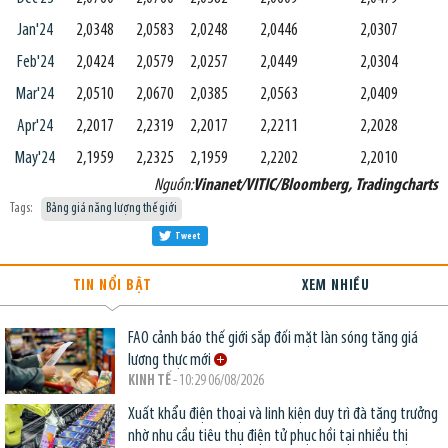
Jan'24
2,0348
2,0583
2,0248
2,0446
2,0307
Feb'24
2,0424
2,0579
2,0257
2,0449
2,0304
Mar'24
2,0510
2,0670
2,0385
2,0563
2,0409
Apr'24
2,2017
2,2319
2,2017
2,2211
2,2028
May'24
2,1959
2,2325
2,1959
2,2202
2,2010
Nguồn:
Vinanet/VITIC/Bloomberg, Tradingcharts
Tags:
Bảng giá năng lượng thế giới
Tweet
TIN NỔI BẬT
XEM NHIỀU
FAO cảnh báo thế giới sắp đối mặt làn sóng tăng giá
lương thực mới
KINH TẾ
- 10:29 06/08/2026
Xuất khẩu điện thoại và linh kiện duy trì đà tăng trưởng
nhờ nhu cầu tiêu thụ điện tử phục hồi tại nhiều thị