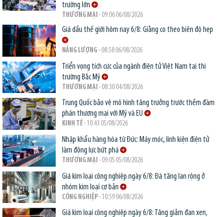
trường lớn
THƯƠNG MẠI
- 09:06 06/08/2026
Giá dầu thế giới hôm nay 6/8: Giằng co theo biên độ hẹp
NĂNG LƯỢNG
- 08:58 06/08/2026
Triển vọng tích cực của ngành điện tử Việt Nam tại thị
trường Bắc Mỹ
THƯƠNG MẠI
- 08:30 04/08/2026
Trung Quốc bảo vệ mô hình tăng trưởng trước thềm đàm
phán thương mại với Mỹ và EU
KINH TẾ
- 10:43 05/08/2026
Nhập khẩu hàng hóa từ Đức: Máy móc, linh kiện điện tử
làm động lực bứt phá
THƯƠNG MẠI
- 09:05 05/08/2026
Giá kim loại công nghiệp ngày 6/8: Đà tăng lan rộng ở
nhóm kim loại cơ bản
CÔNG NGHIỆP
- 10:59 06/08/2026
Giá kim loại công nghiệp ngày 6/8: Tăng giảm đan xen,