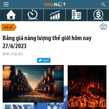
TRANG CHỦ
TIN GIỜ CHÓT
THỊ TRƯỜNG
DỰ ÁN
CHỨNG KHOÁN
GIÁ CẢ
Bảng giá năng lượng thế giới hôm nay
27/6/2023
08:48 27/06/2023
Tweet