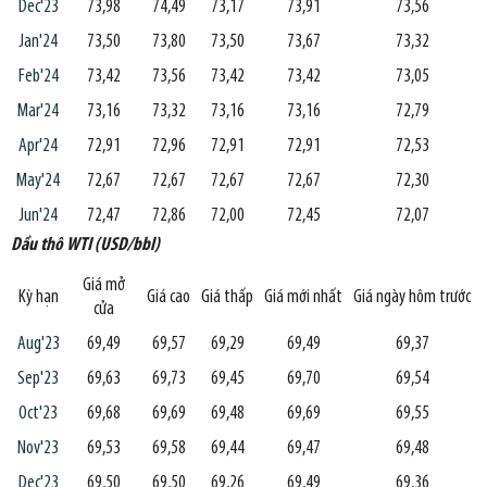
Dec'23
73,98
74,49
73,17
73,91
73,56
Jan'24
73,50
73,80
73,50
73,67
73,32
Feb'24
73,42
73,56
73,42
73,42
73,05
Mar'24
73,16
73,32
73,16
73,16
72,79
Apr'24
72,91
72,96
72,91
72,91
72,53
May'24
72,67
72,67
72,67
72,67
72,30
Jun'24
72,47
72,86
72,00
72,45
72,07
Dầu thô WTI (USD/bbl)
Giá mở
Kỳ hạn
Giá cao
Giá thấp
Giá mới nhất
Giá ngày hôm trước
cửa
Aug'23
69,49
69,57
69,29
69,49
69,37
Sep'23
69,63
69,73
69,45
69,70
69,54
Oct'23
69,68
69,69
69,48
69,69
69,55
Nov'23
69,53
69,58
69,44
69,47
69,48
Dec'23
69,50
69,50
69,26
69,49
69,36