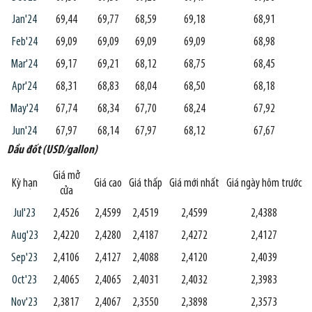
Jan'24
69,44
69,77
68,59
69,18
68,91
Feb'24
69,09
69,09
69,09
69,09
68,98
Mar'24
69,17
69,21
68,12
68,75
68,45
Apr'24
68,31
68,83
68,04
68,50
68,18
May'24
67,74
68,34
67,70
68,24
67,92
Jun'24
67,97
68,14
67,97
68,12
67,67
Dầu đốt (USD/gallon)
Giá mở
Kỳ hạn
Giá cao
Giá thấp
Giá mới nhất
Giá ngày hôm trước
cửa
Jul'23
2,4526
2,4599
2,4519
2,4599
2,4388
Aug'23
2,4220
2,4280
2,4187
2,4272
2,4127
Sep'23
2,4106
2,4127
2,4088
2,4120
2,4039
Oct'23
2,4065
2,4065
2,4031
2,4032
2,3983
Nov'23
2,3817
2,4067
2,3550
2,3898
2,3573