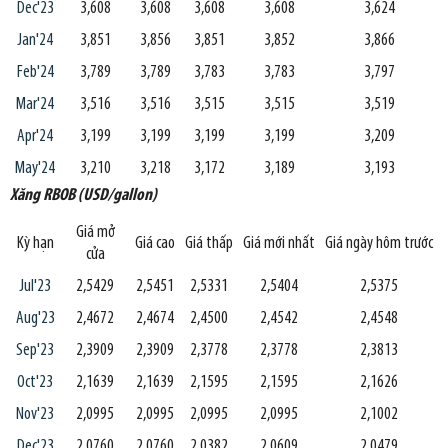
Dec'23
3,608
3,608
3,608
3,608
3,624
Jan'24
3,851
3,856
3,851
3,852
3,866
Feb'24
3,789
3,789
3,783
3,783
3,797
Mar'24
3,516
3,516
3,515
3,515
3,519
Apr'24
3,199
3,199
3,199
3,199
3,209
May'24
3,210
3,218
3,172
3,189
3,193
Xăng RBOB (USD/gallon)
Giá mở
Kỳ hạn
Giá cao
Giá thấp
Giá mới nhất
Giá ngày hôm trước
cửa
Jul'23
2,5429
2,5451
2,5331
2,5404
2,5375
Aug'23
2,4672
2,4674
2,4500
2,4542
2,4548
Sep'23
2,3909
2,3909
2,3778
2,3778
2,3813
Oct'23
2,1639
2,1639
2,1595
2,1595
2,1626
Nov'23
2,0995
2,0995
2,0995
2,0995
2,1002
Dec'23
2,0760
2,0760
2,0382
2,0609
2,0479