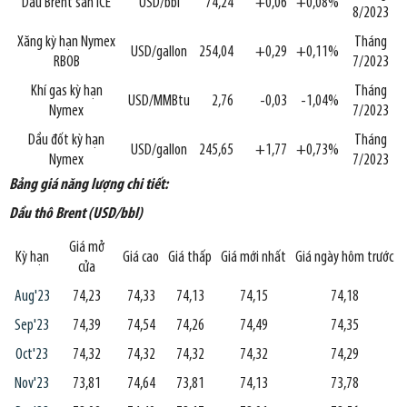
Dầu Brent sàn ICE
USD/bbl
74,24
+0,06
+0,08%
8/2023
Xăng kỳ hạn Nymex
Tháng
USD/gallon
254,04
+0,29
+0,11%
RBOB
7/2023
Khí gas kỳ hạn
Tháng
USD/MMBtu
2,76
-0,03
-1,04%
Nymex
7/2023
Dầu đốt kỳ hạn
Tháng
USD/gallon
245,65
+1,77
+0,73%
Nymex
7/2023
Bảng giá năng lượng chi tiết:
Dầu thô Brent (USD/bbl)
Giá mở
Kỳ hạn
Giá cao
Giá thấp
Giá mới nhất
Giá ngày hôm trước
cửa
Aug'23
74,23
74,33
74,13
74,15
74,18
Sep'23
74,39
74,54
74,26
74,49
74,35
Oct'23
74,32
74,32
74,32
74,32
74,29
Nov'23
73,81
74,64
73,81
74,13
73,78