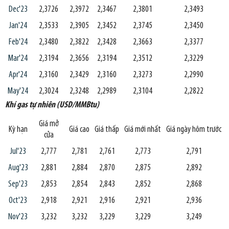
Dec'23
2,3726
2,3972
2,3467
2,3801
2,3493
Jan'24
2,3533
2,3905
2,3452
2,3745
2,3450
Feb'24
2,3480
2,3822
2,3428
2,3663
2,3377
Mar'24
2,3194
2,3656
2,3194
2,3512
2,3229
Apr'24
2,3160
2,3429
2,3160
2,3273
2,2990
May'24
2,3024
2,3248
2,2989
2,3104
2,2822
Khí gas tự nhiên (USD/MMBtu)
Giá mở
Kỳ hạn
Giá cao
Giá thấp
Giá mới nhất
Giá ngày hôm trước
cửa
Jul'23
2,777
2,781
2,761
2,773
2,791
Aug'23
2,881
2,884
2,870
2,875
2,892
Sep'23
2,853
2,854
2,843
2,852
2,868
Oct'23
2,918
2,921
2,916
2,921
2,936
Nov'23
3,232
3,232
3,229
3,229
3,249