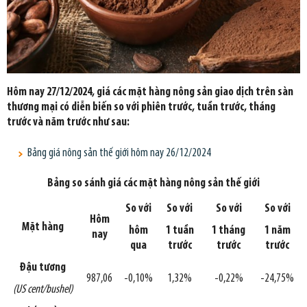
Hôm nay 27/12/2024, giá các mặt hàng nông sản giao dịch trên sàn
thương mại có diễn biến so với phiên trước, tuần trước, tháng
trước và năm trước như sau:
Bảng giá nông sản thế giới hôm nay 26/12/2024
Bảng so sánh giá các mặt hàng nông sản thế giới
So với
So với
So với
So với
Hôm
Mặt hàng
hôm
1 tuần
1 tháng
1 năm
nay
qua
trước
trước
trước
Đậu tương
987,06
-0,10%
1,32%
-0,22%
-24,75%
(US cent/bushel)