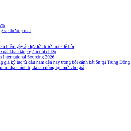
,5%
ng vệ thương mại
n hiếm gây áp lực lớn trước mùa lễ hội
 xuất khẩu tăng giảm trái chiều
m International Sourcing 2026
g giá kỷ lục từ đầu năm đến nay trong bối cảnh bất ổn tại Trung Đông
i ro địa chính trị đã tạo động lực mới cho giá