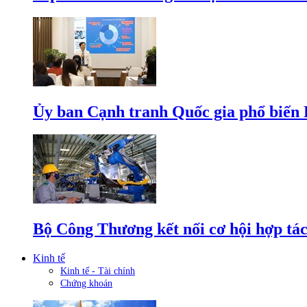
Ủy ban Cạnh tranh Quốc gia phổ biến L
Bộ Công Thương kết nối cơ hội hợp tác
Kinh tế
Kinh tế - Tài chính
Chứng khoán