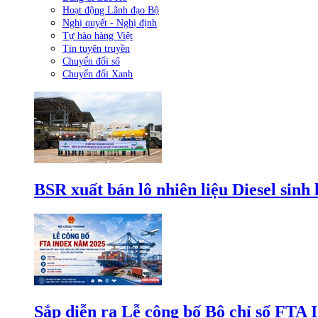
Hoạt động Lãnh đạo Bộ
Nghị quyết - Nghị định
Tự hào hàng Việt
Tin tuyên truyền
Chuyển đổi số
Chuyển đổi Xanh
BSR xuất bán lô nhiên liệu Diesel sinh
Sắp diễn ra Lễ công bố Bộ chỉ số FTA