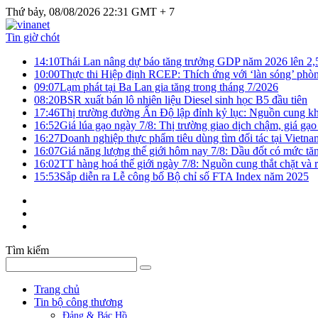
Thứ bảy, 08/08/2026 22:31 GMT + 7
Tin giờ chót
14:10
Thái Lan nâng dự báo tăng trưởng GDP năm 2026 lên 2
10:00
Thực thi Hiệp định RCEP: Thích ứng với ‘làn sóng’ phò
09:07
Lạm phát tại Ba Lan gia tăng trong tháng 7/2026
08:20
BSR xuất bán lô nhiên liệu Diesel sinh học B5 đầu tiên
17:46
Thị trường đường Ấn Độ lập đỉnh kỷ lục: Nguồn cung kha
16:52
Giá lúa gạo ngày 7/8: Thị trường giao dịch chậm, giá gạo
16:27
Doanh nghiệp thực phẩm tiêu dùng tìm đối tác tại Vietna
16:07
Giá năng lượng thế giới hôm nay 7/8: Dầu đốt có mức tăn
16:02
TT hàng hoá thế giới ngày 7/8: Nguồn cung thắt chặt và rủ
15:53
Sắp diễn ra Lễ công bố Bộ chỉ số FTA Index năm 2025
Tìm kiếm
Trang chủ
Tin bộ công thương
Đảng & Bác Hồ