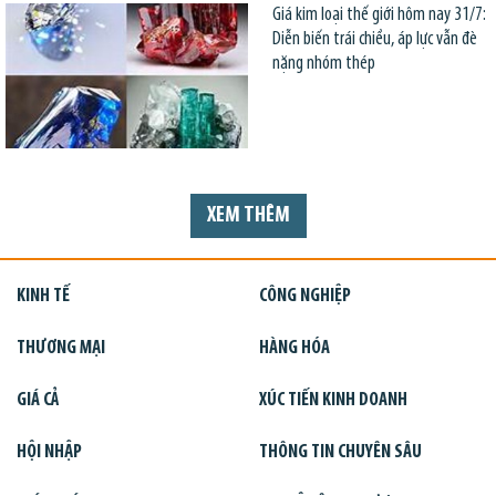
Giá kim loại thế giới hôm nay 31/7:
Diễn biến trái chiều, áp lực vẫn đè
nặng nhóm thép
XEM THÊM
KINH TẾ
CÔNG NGHIỆP
THƯƠNG MẠI
HÀNG HÓA
GIÁ CẢ
XÚC TIẾN KINH DOANH
HỘI NHẬP
THÔNG TIN CHUYÊN SÂU