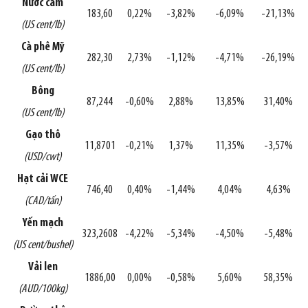
Nước cam
183,60
0,22%
-3,82%
-6,09%
-21,13%
(US cent/lb)
Cà phê Mỹ
282,30
2,73%
-1,12%
-4,71%
-26,19%
(US cent/lb)
Bông
87,244
-0,60%
2,88%
13,85%
31,40%
(US cent/lb)
Gạo thô
11,8701
-0,21%
1,37%
11,35%
-3,57%
(USD/cwt)
Hạt cải WCE
746,40
0,40%
-1,44%
4,04%
4,63%
(CAD/tấn)
Yến mạch
323,2608
-4,22%
-5,34%
-4,50%
-5,48%
(US cent/bushel)
Vải len
1886,00
0,00%
-0,58%
5,60%
58,35%
(AUD/100kg)