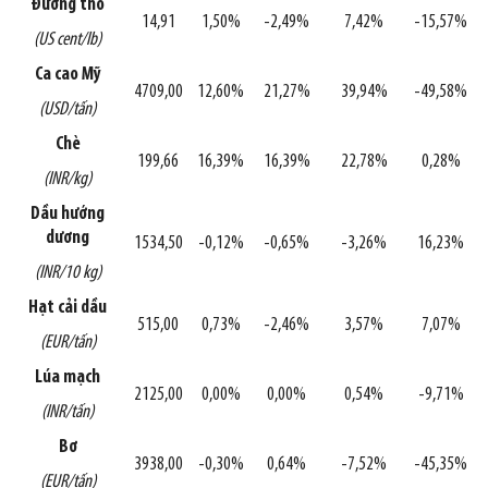
Đường thô
14,91
1,50%
-2,49%
7,42%
-15,57%
(US cent/lb)
Ca cao Mỹ
4709,00
12,60%
21,27%
39,94%
-49,58%
(USD/tấn)
Chè
199,66
16,39%
16,39%
22,78%
0,28%
(INR/kg)
Dầu hướng
dương
1534,50
-0,12%
-0,65%
-3,26%
16,23%
(INR/10 kg)
Hạt cải dầu
515,00
0,73%
-2,46%
3,57%
7,07%
(EUR/tấn)
Lúa mạch
2125,00
0,00%
0,00%
0,54%
-9,71%
(INR/tấn)
Bơ
3938,00
-0,30%
0,64%
-7,52%
-45,35%
(EUR/tấn)