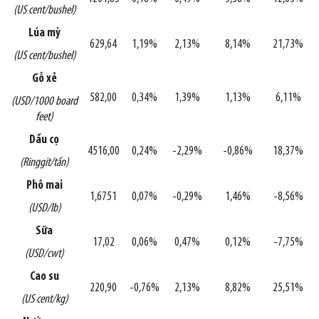
(US cent/bushel)
Lúa mỳ
629,64
1,19%
2,13%
8,14%
21,73%
(US cent/bushel)
Gỗ xẻ
582,00
0,34%
1,39%
1,13%
6,11%
(USD/1000 board
feet)
Dầu cọ
4516,00
0,24%
-2,29%
-0,86%
18,37%
(Ringgit/tấn)
Phô mai
1,6751
0,07%
-0,29%
1,46%
-8,56%
(USD/lb)
Sữa
17,02
0,06%
0,47%
0,12%
-7,75%
(USD/cwt)
Cao su
220,90
-0,76%
2,13%
8,82%
25,51%
(US cent/kg)