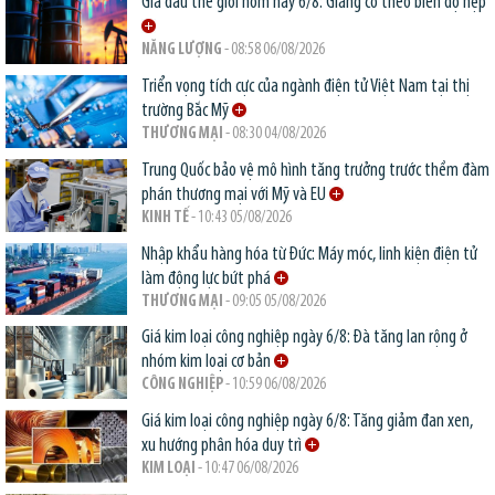
Giá dầu thế giới hôm nay 6/8: Giằng co theo biên độ hẹp
NĂNG LƯỢNG
- 08:58 06/08/2026
Triển vọng tích cực của ngành điện tử Việt Nam tại thị
trường Bắc Mỹ
THƯƠNG MẠI
- 08:30 04/08/2026
Trung Quốc bảo vệ mô hình tăng trưởng trước thềm đàm
phán thương mại với Mỹ và EU
KINH TẾ
- 10:43 05/08/2026
Nhập khẩu hàng hóa từ Đức: Máy móc, linh kiện điện tử
làm động lực bứt phá
THƯƠNG MẠI
- 09:05 05/08/2026
Giá kim loại công nghiệp ngày 6/8: Đà tăng lan rộng ở
nhóm kim loại cơ bản
CÔNG NGHIỆP
- 10:59 06/08/2026
Giá kim loại công nghiệp ngày 6/8: Tăng giảm đan xen,
xu hướng phân hóa duy trì
KIM LOẠI
- 10:47 06/08/2026