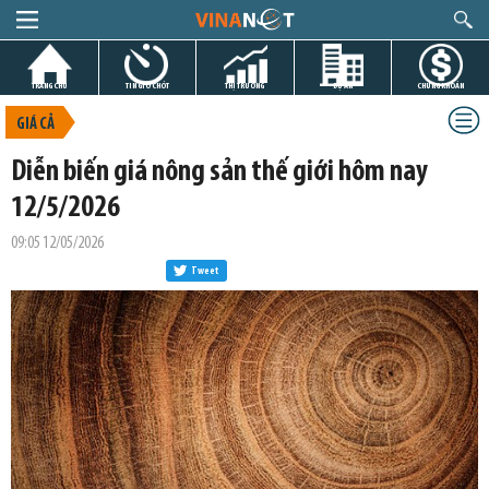
TRANG CHỦ
TIN GIỜ CHÓT
THỊ TRƯỜNG
DỰ ÁN
CHỨNG KHOÁN
GIÁ CẢ
Diễn biến giá nông sản thế giới hôm nay
12/5/2026
09:05 12/05/2026
Tweet