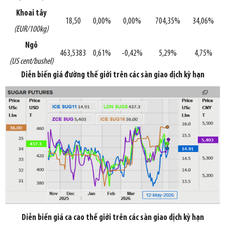
Khoai tây
18,50
0,00%
0,00%
704,35%
34,06%
(EUR/100kg)
Ngô
463,5383
0,61%
-0,42%
5,29%
4,75%
(US cent/bushel)
Diễn biến giá đường thế giới trên các sàn giao dịch kỳ hạn
Diễn biến giá ca cao thế giới trên các sàn giao dịch kỳ hạn