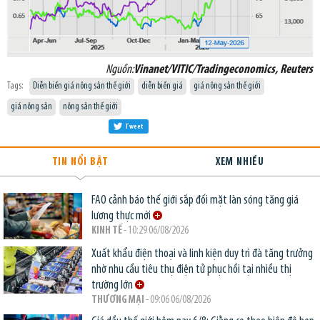
Nguồn:
Vinanet/VITIC/Tradingeconomics, Reuters
Tags:
Diễn biến giá nông sản thế giới
diễn biến giá
giá nông sản thế giới
giá nông sản
nông sản thế giới
Tweet
TIN NỔI BẬT
XEM NHIỀU
FAO cảnh báo thế giới sắp đối mặt làn sóng tăng giá
lương thực mới
KINH TẾ
- 10:29 06/08/2026
Xuất khẩu điện thoại và linh kiện duy trì đà tăng trưởng
nhờ nhu cầu tiêu thụ điện tử phục hồi tại nhiều thị
trường lớn
THƯƠNG MẠI
- 09:06 06/08/2026