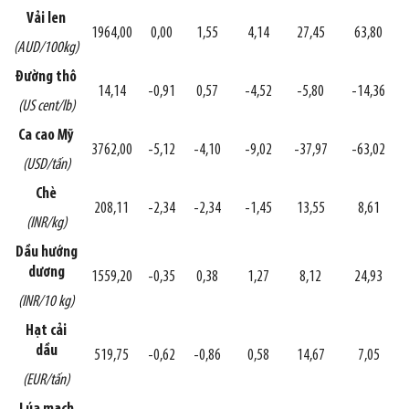
Vải len
1964,00
0,00
1,55
4,14
27,45
63,80
(AUD/100kg)
Đường thô
14,14
-0,91
0,57
-4,52
-5,80
-14,36
(US cent/lb)
Ca cao Mỹ
3762,00
-5,12
-4,10
-9,02
-37,97
-63,02
(USD/tấn)
Chè
208,11
-2,34
-2,34
-1,45
13,55
8,61
(INR/kg)
Dầu hướng
dương
1559,20
-0,35
0,38
1,27
8,12
24,93
(INR/10 kg)
Hạt cải
dầu
519,75
-0,62
-0,86
0,58
14,67
7,05
(EUR/tấn)