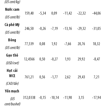
(US cent/kg)
Nước cam
159,40
-5,34
0,09
-11,42
-22,32
-44,06
(US cent/lb)
Cà phê Mỹ
246,50
-0,26
-7,19
-13,16
-29,32
-31,05
(US cent/lb)
Bông
77,539
0,08
1,92
-7,66
20,76
18,32
(US cent/lb)
Gạo thô
12,4566
0,50
-0,27
1,93
29,92
-8,47
(USD/cwt)
Hạt cải
WCE
761,21
0,56
-1,77
2,62
29,43
7,21
(CAD/tấn)
Yến mạch
312,0338
-0,15
-10,14
-11,98
3,15
-17,94
(US
cent/bushel)