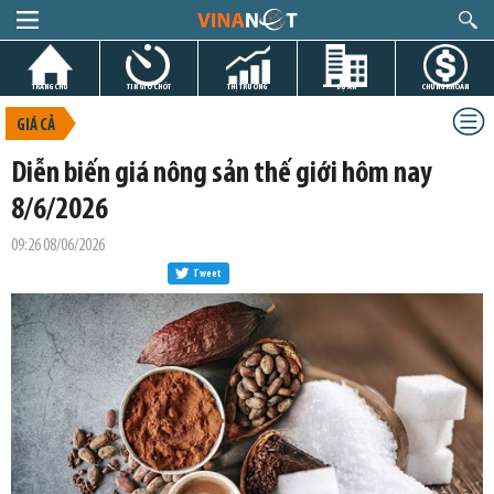
TRANG CHỦ
TIN GIỜ CHÓT
THỊ TRƯỜNG
DỰ ÁN
CHỨNG KHOÁN
GIÁ CẢ
Diễn biến giá nông sản thế giới hôm nay
8/6/2026
09:26 08/06/2026
Tweet