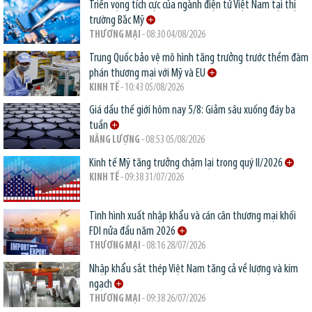
Triển vọng tích cực của ngành điện tử Việt Nam tại thị
trường Bắc Mỹ
THƯƠNG MẠI
- 08:30 04/08/2026
Trung Quốc bảo vệ mô hình tăng trưởng trước thềm đàm
phán thương mại với Mỹ và EU
KINH TẾ
- 10:43 05/08/2026
Giá dầu thế giới hôm nay 5/8: Giảm sâu xuống đáy ba
tuần
NĂNG LƯỢNG
- 08:53 05/08/2026
Kinh tế Mỹ tăng trưởng chậm lại trong quý II/2026
KINH TẾ
- 09:38 31/07/2026
Tình hình xuất nhập khẩu và cán cân thương mại khối
FDI nửa đầu năm 2026
THƯƠNG MẠI
- 08:16 28/07/2026
Nhập khẩu sắt thép Việt Nam tăng cả về lượng và kim
ngạch
THƯƠNG MẠI
- 09:38 26/07/2026