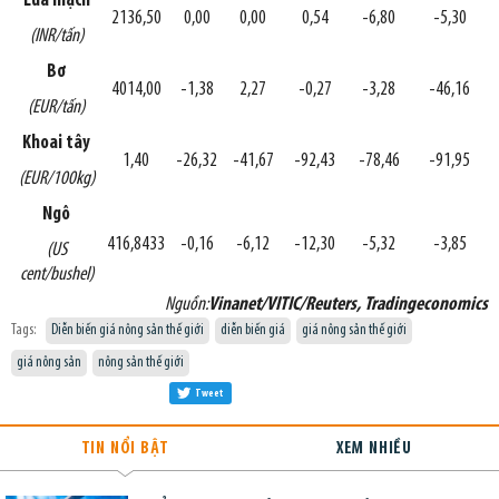
Lúa mạch
2136,50
0,00
0,00
0,54
-6,80
-5,30
(INR/tấn)
Bơ
4014,00
-1,38
2,27
-0,27
-3,28
-46,16
(EUR/tấn)
Khoai tây
1,40
-26,32
-41,67
-92,43
-78,46
-91,95
(EUR/100kg)
Ngô
416,8433
-0,16
-6,12
-12,30
-5,32
-3,85
(US
cent/bushel)
Nguồn:
Vinanet/VITIC/Reuters, Tradingeconomics
Tags:
Diễn biến giá nông sản thế giới
diễn biến giá
giá nông sản thế giới
giá nông sản
nông sản thế giới
Tweet
TIN NỔI BẬT
XEM NHIỀU