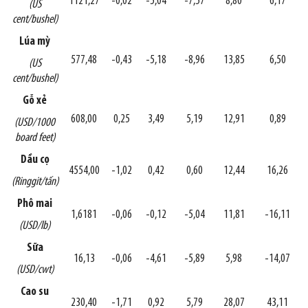
1121,27
-0,02
-5,04
-7,57
8,80
6,17
(US
cent/bushel)
Lúa mỳ
577,48
-0,43
-5,18
-8,96
13,85
6,50
(US
cent/bushel)
Gỗ xẻ
608,00
0,25
3,49
5,19
12,91
0,89
(USD/1000
board feet)
Dầu cọ
4554,00
-1,02
0,42
0,60
12,44
16,26
(Ringgit/tấn)
Phô mai
1,6181
-0,06
-0,12
-5,04
11,81
-16,11
(USD/lb)
Sữa
16,13
-0,06
-4,61
-5,89
5,98
-14,07
(USD/cwt)
Cao su
230,40
-1,71
0,92
5,79
28,07
43,11