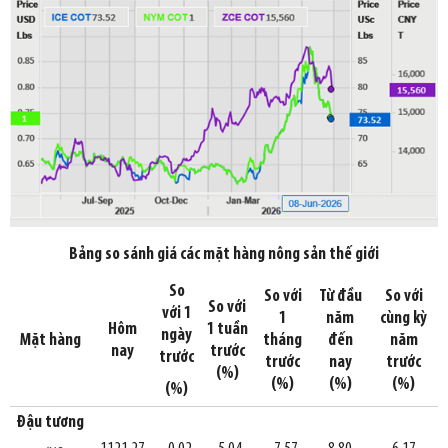
Bảng so sánh giá các mặt hàng nông sản thế giới
So
So với
Từ đầu
So với
So với
với 1
1
năm
cùng kỳ
Hôm
1 tuần
ngày
Mặt hàng
tháng
đến
năm
nay
trước
trước
trước
nay
trước
(%)
(%)
(%)
(%)
(%)
Đậu tương