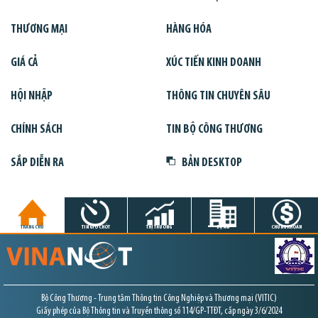
THƯƠNG MẠI
HÀNG HÓA
GIÁ CẢ
XÚC TIẾN KINH DOANH
HỘI NHẬP
THÔNG TIN CHUYÊN SÂU
CHÍNH SÁCH
TIN BỘ CÔNG THƯƠNG
SẮP DIỄN RA
BẢN DESKTOP
TRANG CHỦ
TIN GIỜ CHÓT
THỊ TRƯỜNG
DỰ ÁN
CHỨNG KHOÁN
Bộ Công Thương - Trung tâm Thông tin Công Nghiệp và Thương mại (VITIC)
Giấy phép của Bộ Thông tin và Truyền thông số 114/GP-TTĐT, cấp ngày 3/6/2024